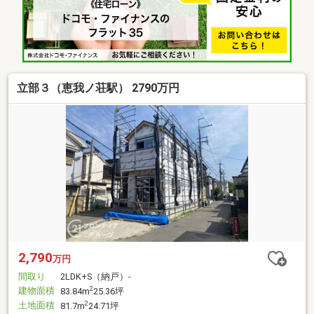
立部３（恵我ノ荘駅） 2790万円
2,790
万円
間取り
2LDK+S（納戸）-
建物面積
2
83.84m
25.36坪
土地面積
2
81.7m
24.71坪