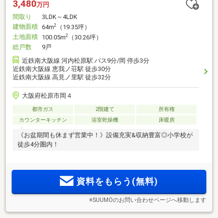
3,480
万円
間取り
3LDK～4LDK
建物面積
2
64m
（19.35坪）
土地面積
2
100.05m
（30.26坪）
総戸数
9戸
近鉄南大阪線 河内松原駅 バス9分/岡 停歩3分
近鉄南大阪線 恵我ノ荘駅 徒歩30分
近鉄南大阪線 高見ノ里駅 徒歩32分
大阪府松原市岡４
都市ガス
2階建て
所有権
カウンターキッチン
浴室乾燥機
床暖房
《お盆期間も休まず営業中！》設備充実&収納豊富◎小学校が
徒歩4分圏内！
資料をもらう(無料)
※SUUMOのお問い合わせページへ移動します