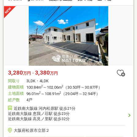
3,280
3,380
万円・
万円
間取り
3LDK・4LDK
建物面積
2
2
100.84m
～102.06m
（30.50坪～30.87坪）
土地面積
2
2
96.01m
～108.91m
（29.04坪～32.94坪）
総戸数
4戸
近鉄南大阪線 河内松原駅 徒歩21分
近鉄南大阪線 恵我ノ荘駅 徒歩23分
近鉄南大阪線 高見ノ里駅 徒歩32分
大阪府松原市立部２