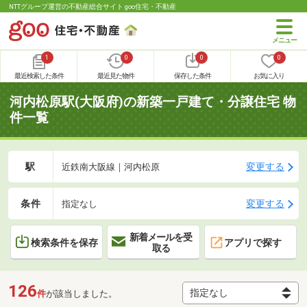
NTTグループ運営の不動産総合サイト goo住宅・不動産
1
0
0
0
最近検索した条件
最近見た物件
保存した条件
お気に入り
河内松原駅(大阪府)の新築一戸建て・分譲住宅 物
件一覧
駅
変更する
近鉄南大阪線｜河内松原
条件
変更する
指定なし
新着メールを受
検索条件を保存
アプリで探す
取る
126
件
が該当しました。