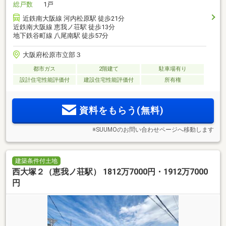
総戸数
1戸
近鉄南大阪線 河内松原駅 徒歩21分
近鉄南大阪線 恵我ノ荘駅 徒歩13分
地下鉄谷町線 八尾南駅 徒歩57分
大阪府松原市立部３
都市ガス
2階建て
駐車場有り
設計住宅性能評価付
建設住宅性能評価付
所有権
資料をもらう(無料)
※SUUMOのお問い合わせページへ移動します
建築条件付土地
西大塚２（恵我ノ荘駅） 1812万7000円・1912万7000
円