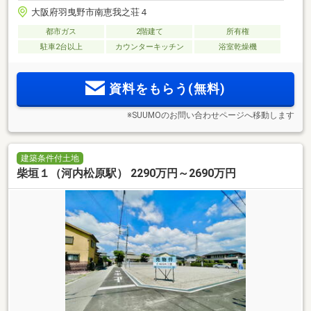
大阪府羽曳野市南恵我之荘４
都市ガス
2階建て
所有権
駐車2台以上
カウンターキッチン
浴室乾燥機
資料をもらう(無料)
※SUUMOのお問い合わせページへ移動します
建築条件付土地
柴垣１（河内松原駅） 2290万円～2690万円