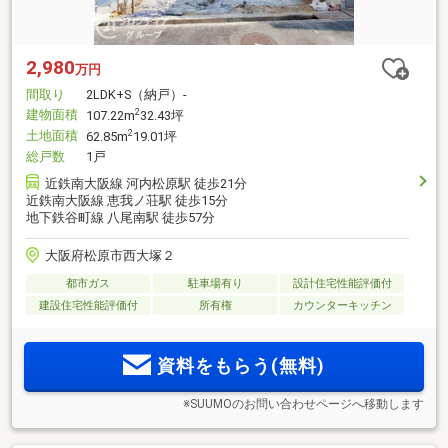
2,980
万円
間取り
2LDK+S（納戸）-
建物面積
2
107.22m
32.43坪
土地面積
2
62.85m
19.01坪
総戸数
1戸
近鉄南大阪線 河内松原駅 徒歩21分
近鉄南大阪線 恵我ノ荘駅 徒歩15分
地下鉄谷町線 八尾南駅 徒歩57分
大阪府松原市西大塚２
都市ガス
駐車場有り
設計住宅性能評価付
建設住宅性能評価付
所有権
カウンターキッチン
資料をもらう(無料)
※SUUMOのお問い合わせページへ移動します