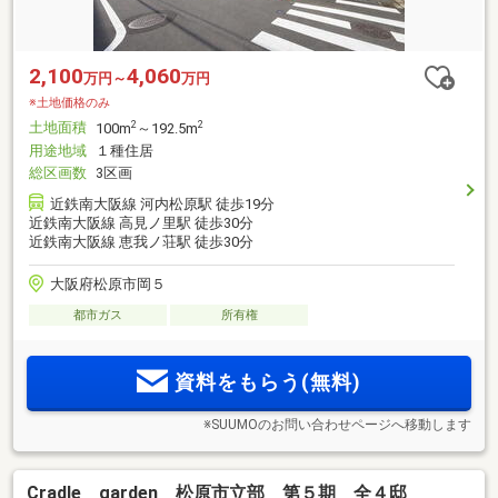
2,100
4,060
万円～
万円
※土地価格のみ
土地面積
2
2
100m
～192.5m
用途地域
１種住居
総区画数
3区画
近鉄南大阪線 河内松原駅 徒歩19分
近鉄南大阪線 高見ノ里駅 徒歩30分
近鉄南大阪線 恵我ノ荘駅 徒歩30分
大阪府松原市岡５
都市ガス
所有権
資料をもらう(無料)
※SUUMOのお問い合わせページへ移動します
Cradle garden 松原市立部 第５期 全４邸