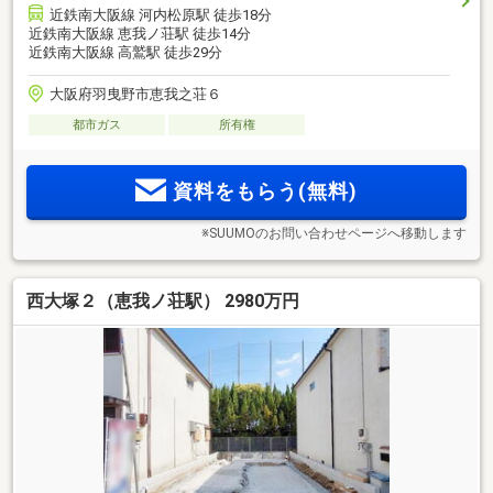
近鉄南大阪線 河内松原駅 徒歩18分
近鉄南大阪線 恵我ノ荘駅 徒歩14分
近鉄南大阪線 高鷲駅 徒歩29分
大阪府羽曳野市恵我之荘６
都市ガス
所有権
資料をもらう(無料)
※SUUMOのお問い合わせページへ移動します
西大塚２（恵我ノ荘駅） 2980万円