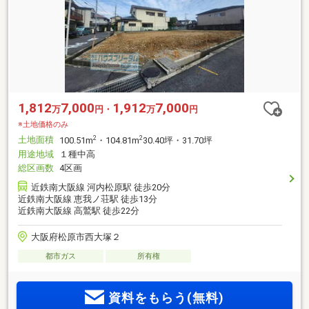
1,812
7,000
1,912
7,000
万
円・
万
円
※土地価格のみ
土地面積
2
2
100.51m
・104.81m
30.40坪・31.70坪
用途地域
１種中高
総区画数
4区画
近鉄南大阪線 河内松原駅 徒歩20分
近鉄南大阪線 恵我ノ荘駅 徒歩13分
近鉄南大阪線 高鷲駅 徒歩22分
大阪府松原市西大塚２
都市ガス
所有権
資料をもらう(無料)