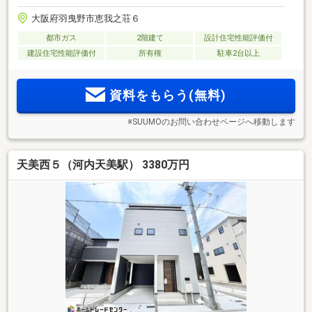
大阪府羽曳野市恵我之荘６
都市ガス
2階建て
設計住宅性能評価付
建設住宅性能評価付
所有権
駐車2台以上
資料をもらう(無料)
※SUUMOのお問い合わせページへ移動します
天美西５（河内天美駅） 3380万円