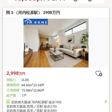
岡３（河内松原駅） 2998万円
2,998
万円
間取り
3LDK
建物面積
2
84.45m
25.54坪
土地面積
2
75.58m
22.86坪
総戸数
1戸
近鉄南大阪線 河内松原駅 徒歩19分
近鉄南大阪線 恵我ノ荘駅 徒歩27分
近鉄南大阪線 高見ノ里駅 徒歩30分