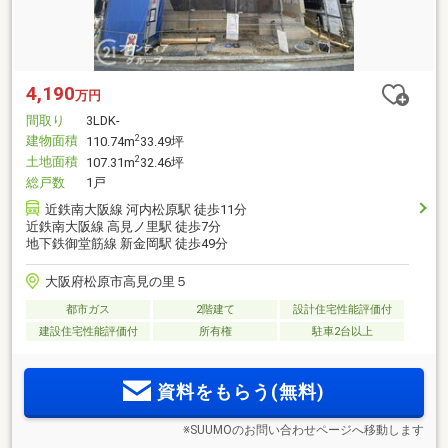
4,190
万円
間取り
3LDK-
建物面積
2
110.74m
33.49坪
土地面積
2
107.31m
32.46坪
総戸数
1戸
近鉄南大阪線 河内松原駅 徒歩11分
近鉄南大阪線 高見ノ里駅 徒歩7分
地下鉄御堂筋線 新金岡駅 徒歩49分
大阪府松原市高見の里５
都市ガス
2階建て
設計住宅性能評価付
建設住宅性能評価付
所有権
駐車2台以上
資料をもらう(無料)
※SUUMOのお問い合わせページへ移動します