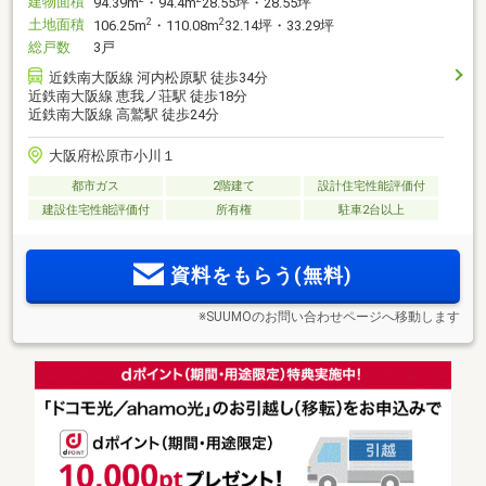
建物面積
94.39m
・94.4m
28.55坪・28.55坪
土地面積
2
2
106.25m
・110.08m
32.14坪・33.29坪
総戸数
3戸
近鉄南大阪線 河内松原駅 徒歩34分
近鉄南大阪線 恵我ノ荘駅 徒歩18分
近鉄南大阪線 高鷲駅 徒歩24分
大阪府松原市小川１
都市ガス
2階建て
設計住宅性能評価付
建設住宅性能評価付
所有権
駐車2台以上
資料をもらう(無料)
※SUUMOのお問い合わせページへ移動します