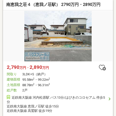
南恵我之荘４（恵我ノ荘駅） 2790万円・2890万円
2,790
2,890
万円・
万円
間取り
3LDK+S（納戸）
建物面積
2
2
95.58m
・99.22m
土地面積
2
2
88.78m
・96.31m
総戸数
2戸
近鉄南大阪線 河内松原駅 バス13分/はびきのコロセアム 停歩5
分
近鉄南大阪線 恵我ノ荘駅 徒歩15分
近鉄南大阪線 高鷲駅 徒歩19分