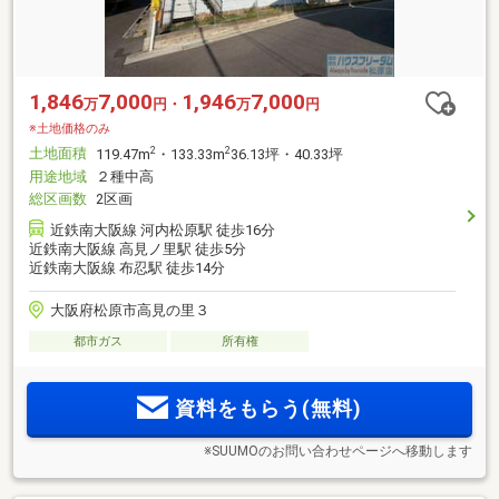
1,846
7,000
1,946
7,000
万
円・
万
円
※土地価格のみ
土地面積
2
2
119.47m
・133.33m
36.13坪・40.33坪
用途地域
２種中高
総区画数
2区画
近鉄南大阪線 河内松原駅 徒歩16分
近鉄南大阪線 高見ノ里駅 徒歩5分
近鉄南大阪線 布忍駅 徒歩14分
大阪府松原市高見の里３
都市ガス
所有権
資料をもらう(無料)
※SUUMOのお問い合わせページへ移動します