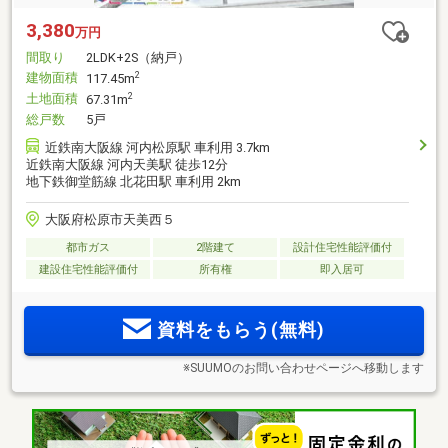
3,380
万円
間取り
2LDK+2S（納戸）
建物面積
2
117.45m
土地面積
2
67.31m
総戸数
5戸
近鉄南大阪線 河内松原駅 車利用 3.7km
近鉄南大阪線 河内天美駅 徒歩12分
地下鉄御堂筋線 北花田駅 車利用 2km
大阪府松原市天美西５
都市ガス
2階建て
設計住宅性能評価付
建設住宅性能評価付
所有権
即入居可
資料をもらう(無料)
※SUUMOのお問い合わせページへ移動します