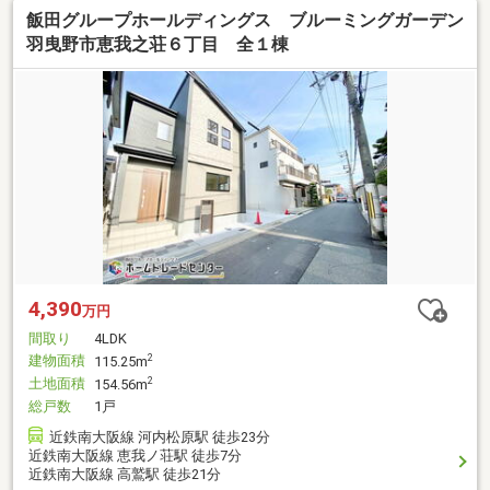
飯田グループホールディングス ブルーミングガーデン
羽曳野市恵我之荘６丁目 全１棟
4,390
万円
間取り
4LDK
建物面積
2
115.25m
土地面積
2
154.56m
総戸数
1戸
近鉄南大阪線 河内松原駅 徒歩23分
近鉄南大阪線 恵我ノ荘駅 徒歩7分
近鉄南大阪線 高鷲駅 徒歩21分