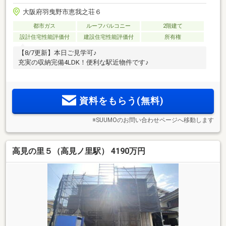
大阪府羽曳野市恵我之荘６
都市ガス
ルーフバルコニー
2階建て
設計住宅性能評価付
建設住宅性能評価付
所有権
【8/7更新】本日ご見学可♪
充実の収納完備4LDK！便利な駅近物件です♪
資料をもらう(無料)
※SUUMOのお問い合わせページへ移動します
高見の里５（高見ノ里駅） 4190万円