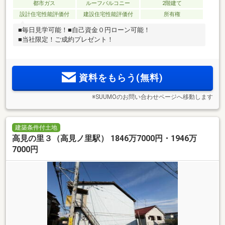
都市ガス
ルーフバルコニー
2階建て
設計住宅性能評価付
建設住宅性能評価付
所有権
■毎日見学可能！■自己資金０円ローン可能！
■当社限定！ご成約プレゼント！
資料をもらう(無料)
※SUUMOのお問い合わせページへ移動します
建築条件付土地
高見の里３（高見ノ里駅） 1846万7000円・1946万
7000円