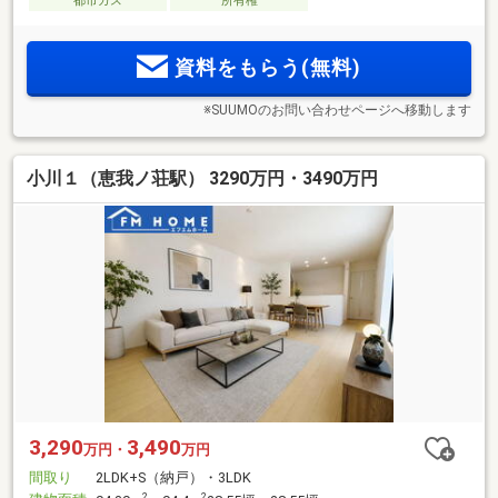
都市ガス
所有権
資料をもらう(無料)
※SUUMOのお問い合わせページへ移動します
小川１（恵我ノ荘駅） 3290万円・3490万円
3,290
3,490
万円・
万円
間取り
2LDK+S（納戸）・3LDK
2
2