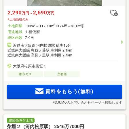
2,290
2,690
万円～
万円
※土地価格のみ
土地面積
2
2
100m
～117.77m
30.24坪～35.62坪
用途地域
１種低層
総区画数
7区画
近鉄南大阪線 河内松原駅 徒歩15分
近鉄南大阪線 恵我ノ荘駅 車利用 2.1km
近鉄南大阪線 高見ノ里駅 車利用 2.4km
大阪府松原市柴垣１
都市ガス
所有権
資料をもらう(無料)
※SUUMOのお問い合わせページへ移動します
建築条件付土地
柴垣２（河内松原駅） 2546万7000円