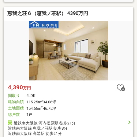
恵我之荘６（恵我ノ荘駅） 4390万円
4,390
万円
間取り
4LDK
建物面積
2
115.25m
34.86坪
土地面積
2
154.56m
46.75坪
総戸数
1戸
近鉄南大阪線 河内松原駅 徒歩21分
近鉄南大阪線 恵我ノ荘駅 徒歩8分
近鉄南大阪線 高鷲駅 徒歩21分