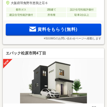
大阪府羽曳野市恵我之荘６
都市ガス
2階建て
設計住宅性能評価付
建設住宅性能評価付
所有権
駐車2台以上
資料をもらう(無料)
※SUUMOのお問い合わせページへ移動します
エパック松原市岡4丁目