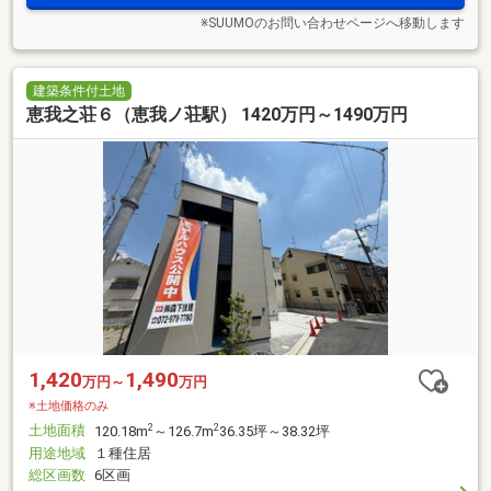
※SUUMOのお問い合わせページへ移動します
建築条件付土地
恵我之荘６（恵我ノ荘駅） 1420万円～1490万円
1,420
1,490
万円～
万円
※土地価格のみ
土地面積
2
2
120.18m
～126.7m
36.35坪～38.32坪
用途地域
１種住居
総区画数
6区画