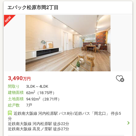
エパック松原市岡2丁目
3,490
万円
間取り
3LDK～4LDK
建物面積
2
62m
（18.75坪）
土地面積
2
94.92m
（28.71坪）
総戸数
7戸
近鉄南大阪線 河内松原駅 バス8分/近鉄バス「岡北口」 停歩5
分
近鉄南大阪線 河内松原駅 徒歩22分
近鉄南大阪線 高見ノ里駅 徒歩27分