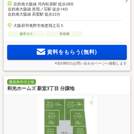
近鉄南大阪線 河内松原駅 徒歩28分
近鉄南大阪線 恵我ノ荘駅 徒歩14分
近鉄南大阪線 高鷲駅 徒歩22分
大阪府羽曳野市南恵我之荘５
都市ガス
所有権
資料をもらう(無料)
※SUUMOのお問い合わせページへ移動します
建築条件付土地
和光ホームズ 新堂3丁目 分譲地