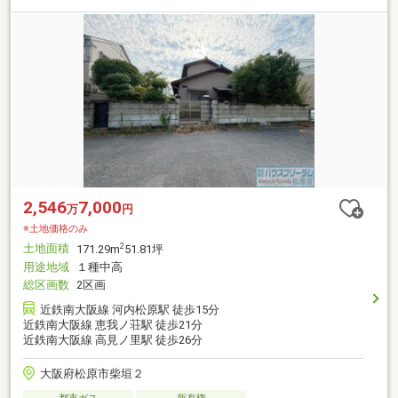
2,546
7,000
万
円
※土地価格のみ
土地面積
2
171.29m
51.81坪
用途地域
１種中高
総区画数
2区画
近鉄南大阪線 河内松原駅 徒歩15分
近鉄南大阪線 恵我ノ荘駅 徒歩21分
近鉄南大阪線 高見ノ里駅 徒歩26分
大阪府松原市柴垣２