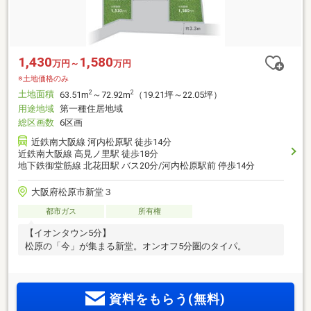
1,430
1,580
万円～
万円
※土地価格のみ
土地面積
2
2
63.51m
～72.92m
（19.21坪～22.05坪）
用途地域
第一種住居地域
総区画数
6区画
近鉄南大阪線 河内松原駅 徒歩14分
近鉄南大阪線 高見ノ里駅 徒歩18分
地下鉄御堂筋線 北花田駅 バス20分/河内松原駅前 停歩14分
大阪府松原市新堂３
都市ガス
所有権
【イオンタウン5分】
松原の「今」が集まる新堂。オンオフ5分圏のタイパ。
資料をもらう(無料)