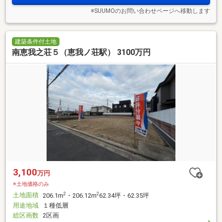
※SUUMOのお問い合わせページへ移動します
建築条件付土地
南恵我之荘５（恵我ノ荘駅） 3100万円
3,100
万円
※土地価格のみ
土地面積
2
2
206.1m
・206.12m
62.34坪・62.35坪
用途地域
１種低層
総区画数
2区画