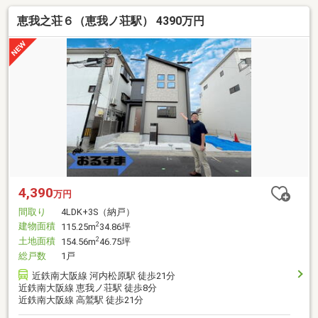
恵我之荘６（恵我ノ荘駅） 4390万円
4,390
万円
間取り
4LDK+3S（納戸）
建物面積
2
115.25m
34.86坪
土地面積
2
154.56m
46.75坪
総戸数
1戸
近鉄南大阪線 河内松原駅 徒歩21分
近鉄南大阪線 恵我ノ荘駅 徒歩8分
近鉄南大阪線 高鷲駅 徒歩21分