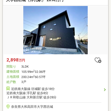
2,898
万円
間取り
3LDK
建物面積
2
105.99m
32.06坪
土地面積
2
200.24m
60.57坪
総戸数
3戸
近鉄南大阪線 坊城駅 徒歩18分
近鉄南大阪線 浮孔駅 徒歩8分
ＪＲ和歌山線 大和新庄駅 徒歩28分
奈良県大和高田市大字西坊城