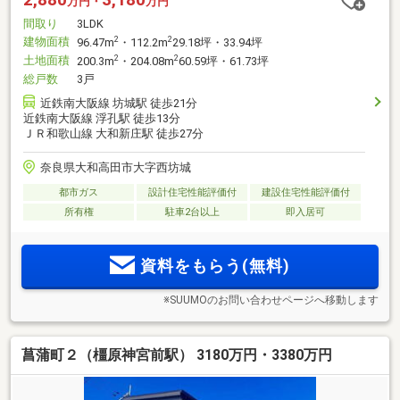
万円・
万円
間取り
3LDK
建物面積
2
2
96.47m
・112.2m
29.18坪・33.94坪
土地面積
2
2
200.3m
・204.08m
60.59坪・61.73坪
総戸数
3戸
近鉄南大阪線 坊城駅 徒歩21分
近鉄南大阪線 浮孔駅 徒歩13分
ＪＲ和歌山線 大和新庄駅 徒歩27分
奈良県大和高田市大字西坊城
都市ガス
設計住宅性能評価付
建設住宅性能評価付
所有権
駐車2台以上
即入居可
資料をもらう(無料)
※SUUMOのお問い合わせページへ移動します
菖蒲町２（橿原神宮前駅） 3180万円・3380万円