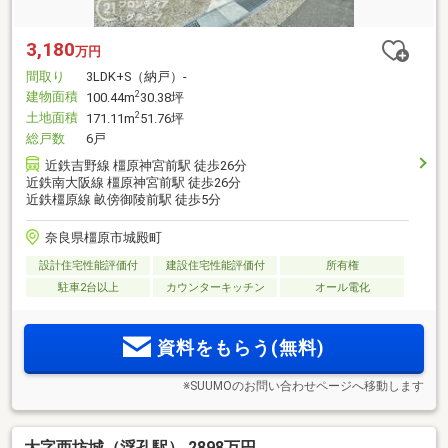
3,180
万円
間取り
3LDK+S（納戸）-
建物面積
2
100.44m
30.38坪
土地面積
2
171.11m
51.76坪
総戸数
6戸
近鉄吉野線 橿原神宮前駅 徒歩26分
近鉄南大阪線 橿原神宮前駅 徒歩26分
近鉄橿原線 畝傍御陵前駅 徒歩5分
奈良県橿原市城殿町
設計住宅性能評価付
建設住宅性能評価付
所有権
駐車2台以上
カウンターキッチン
オール電化
資料をもらう(無料)
※SUUMOのお問い合わせページへ移動します
大字西坊城（浮孔駅） 2898万円