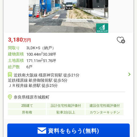
3,180
万円
間取り
3LDK+S（納戸）
建物面積
2
100.44m
30.38坪
土地面積
2
171.11m
51.76坪
総戸数
6戸
近鉄南大阪線 橿原神宮前駅 徒歩21分
近鉄橿原線 畝傍御陵前駅 徒歩5分
ＪＲ桜井線 畝傍駅 徒歩25分
奈良県橿原市城殿町
2階建て
設計住宅性能評価付
建設住宅性能評価付
所有権
駐車2台以上
カウンターキッチン
資料をもらう(無料)