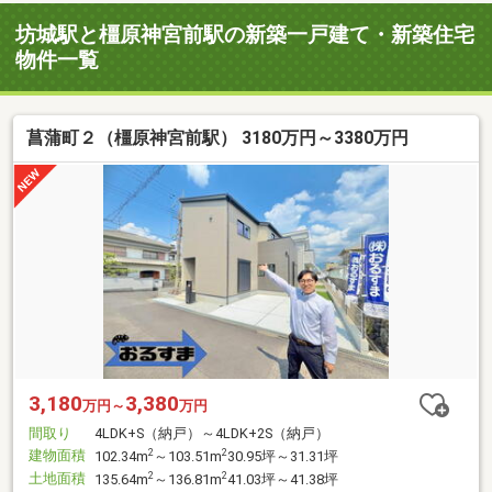
坊城駅と橿原神宮前駅の新築一戸建て・新築住宅
物件一覧
菖蒲町２（橿原神宮前駅） 3180万円～3380万円
3,180
3,380
万円～
万円
間取り
4LDK+S（納戸）～4LDK+2S（納戸）
建物面積
2
2
102.34m
～103.51m
30.95坪～31.31坪
土地面積
2
2
135.64m
～136.81m
41.03坪～41.38坪