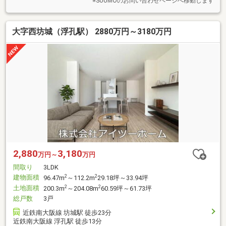
※SUUMOのお問い合わせページへ移動します
大字西坊城（浮孔駅） 2880万円～3180万円
2,880
3,180
万円～
万円
間取り
3LDK
建物面積
2
2
96.47m
～112.2m
29.18坪～33.94坪
土地面積
2
2
200.3m
～204.08m
60.59坪～61.73坪
総戸数
3戸
近鉄南大阪線 坊城駅 徒歩23分
近鉄南大阪線 浮孔駅 徒歩13分