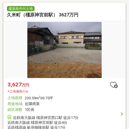
建築条件付土地
久米町（橿原神宮前駅） 3627万円
3,627
万円
※土地価格のみ
土地面積
2
230.59m
69.75坪
用途地域
近隣商業
総区画数
1区画
近鉄南大阪線 橿原神宮西口駅 徒歩17分
近鉄南大阪線 橿原神宮前駅 徒歩4分
近鉄橿原線 畝傍御陵前駅 徒歩17分