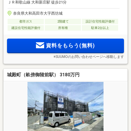
ＪＲ和歌山線 大和新庄駅 徒歩21分
奈良県大和高田市大字西坊城
都市ガス
2階建て
設計住宅性能評価付
建設住宅性能評価付
所有権
駐車2台以上
資料をもらう(無料)
※SUUMOのお問い合わせページへ移動します
城殿町（畝傍御陵前駅） 3180万円