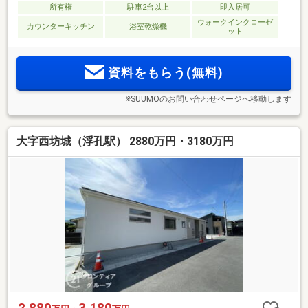
所有権
駐車2台以上
即入居可
ウォークインクローゼ
カウンターキッチン
浴室乾燥機
ット
資料をもらう(無料)
※SUUMOのお問い合わせページへ移動します
大字西坊城（浮孔駅） 2880万円・3180万円
2,880
3,180