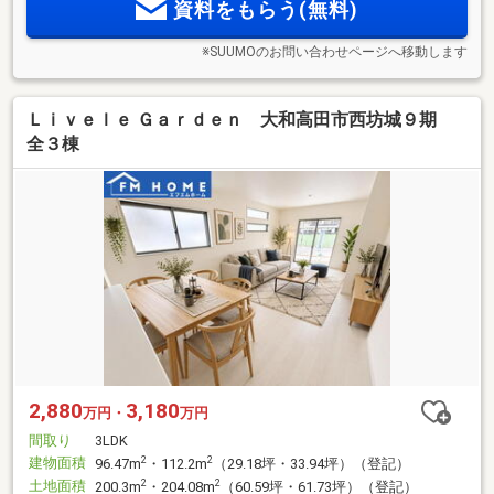
資料をもらう(無料)
※SUUMOのお問い合わせページへ移動します
Ｌｉｖｅｌｅ Ｇａｒｄｅｎ 大和高田市西坊城９期
全３棟
2,880
3,180
万円・
万円
間取り
3LDK
建物面積
2
2
96.47m
・112.2m
（29.18坪・33.94坪）（登記）
土地面積
2
2
200.3m
・204.08m
（60.59坪・61.73坪）（登記）