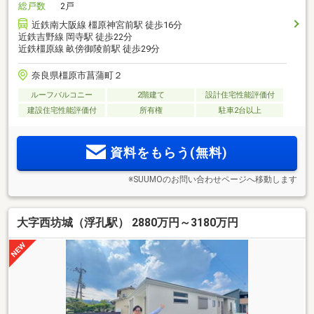
総戸数
2戸
近鉄南大阪線 橿原神宮前駅 徒歩16分
近鉄吉野線 岡寺駅 徒歩22分
近鉄橿原線 畝傍御陵前駅 徒歩29分
奈良県橿原市菖蒲町２
ルーフバルコニー
2階建て
設計住宅性能評価付
建設住宅性能評価付
所有権
駐車2台以上
資料をもらう(無料)
※SUUMOのお問い合わせページへ移動します
大字西坊城（浮孔駅） 2880万円～3180万円