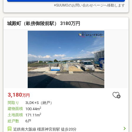
※SUUMOのお問い合わせページへ移動します
城殿町（畝傍御陵前駅） 3180万円
3,180
万円
間取り
3LDK+S（納戸）
建物面積
2
100.44m
土地面積
2
171.11m
総戸数
6戸
近鉄南大阪線 橿原神宮前駅 徒歩20分