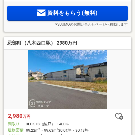
資料をもらう(無料)
※SUUMOのお問い合わせページへ移動します
忌部町（八木西口駅） 2980万円
2,980
万円
間取り
3LDK+S（納戸）・4LDK-
建物面積
2
2
99.22m
・99.63m
30.01坪・30.13坪