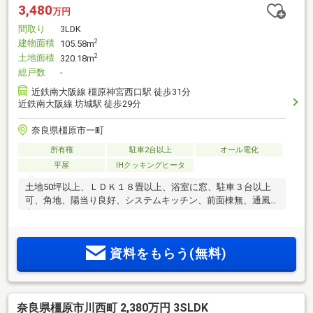
3,480
万円
間取り
3LDK
建物面積
2
105.58m
土地面積
2
320.18m
総戸数
-
近鉄南大阪線 橿原神宮西口駅 徒歩31分
近鉄南大阪線 坊城駅 徒歩29分
奈良県橿原市一町
所有権
駐車2台以上
オール電化
平屋
IHクッキングヒータ
土地50坪以上、ＬＤＫ１８畳以上、浴室に窓、駐車３台以上
可、角地、陽当り良好、システムキッチン、前面棟無、通風
良好、ＩＨクッキングヒーター
資料をもらう(無料)
奈良県橿原市川西町 2,380万円 3SLDK