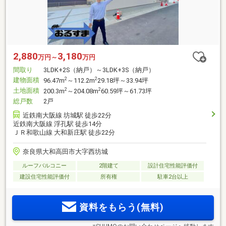
2,880
3,180
万円～
万円
間取り
3LDK+2S（納戸）～3LDK+3S（納戸）
建物面積
2
2
96.47m
～112.2m
29.18坪～33.94坪
土地面積
2
2
200.3m
～204.08m
60.59坪～61.73坪
総戸数
2戸
近鉄南大阪線 坊城駅 徒歩22分
近鉄南大阪線 浮孔駅 徒歩14分
ＪＲ和歌山線 大和新庄駅 徒歩22分
奈良県大和高田市大字西坊城
ルーフバルコニー
2階建て
設計住宅性能評価付
建設住宅性能評価付
所有権
駐車2台以上
資料をもらう(無料)