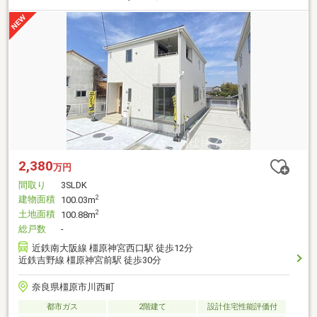
2,380
万円
間取り
3SLDK
建物面積
2
100.03m
土地面積
2
100.88m
総戸数
-
近鉄南大阪線 橿原神宮西口駅 徒歩12分
近鉄吉野線 橿原神宮前駅 徒歩30分
奈良県橿原市川西町
都市ガス
2階建て
設計住宅性能評価付