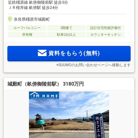
近鉄橿原線 畝傍御陵前駅 徒歩5分
ＪＲ桜井線 畝傍駅 徒歩24分
奈良県橿原市城殿町
ルーフバルコニー
2階建て
設計住宅性能評価付
所有権
駐車2台以上
カウンターキッチン
資料をもらう(無料)
※SUUMOのお問い合わせページへ移動します
城殿町（畝傍御陵前駅） 3180万円