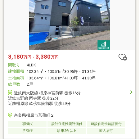
3,180
3,380
万円・
万円
間取り
4LDK
建物面積
2
2
102.34m
・103.51m
30.95坪・31.31坪
土地面積
2
2
135.64m
・136.81m
41.03坪・41.38坪
総戸数
2戸
近鉄南大阪線 橿原神宮前駅 徒歩16分
近鉄吉野線 岡寺駅 徒歩22分
近鉄橿原線 畝傍御陵前駅 徒歩29分
奈良県橿原市菖蒲町２
2階建て
設計住宅性能評価付
建設住宅性能評価付
所有権
駐車2台以上
即入居可