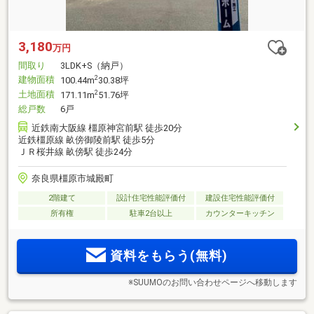
3,180
万円
間取り
3LDK+S（納戸）
建物面積
2
100.44m
30.38坪
土地面積
2
171.11m
51.76坪
総戸数
6戸
近鉄南大阪線 橿原神宮前駅 徒歩20分
近鉄橿原線 畝傍御陵前駅 徒歩5分
ＪＲ桜井線 畝傍駅 徒歩24分
奈良県橿原市城殿町
2階建て
設計住宅性能評価付
建設住宅性能評価付
所有権
駐車2台以上
カウンターキッチン
資料をもらう(無料)
※SUUMOのお問い合わせページへ移動します