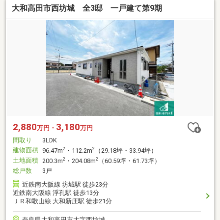
大和高田市西坊城 全3邸 一戸建て第9期
2,880
3,180
万円・
万円
間取り
3LDK
建物面積
2
2
96.47m
・112.2m
（29.18坪・33.94坪）
土地面積
2
2
200.3m
・204.08m
（60.59坪・61.73坪）
総戸数
3戸
近鉄南大阪線 坊城駅 徒歩23分
近鉄南大阪線 浮孔駅 徒歩13分
ＪＲ和歌山線 大和新庄駅 徒歩21分
奈良県大和高田市大字西坊城