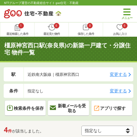
NTTグループ運営の不動産総合サイト goo住宅・不動産
1
0
0
0
最近検索した条件
最近見た物件
保存した条件
お気に入り
橿原神宮西口駅(奈良県)の新築一戸建て・分譲住
宅 物件一覧
駅
変更する
近鉄南大阪線｜橿原神宮西口
条件
変更する
指定なし
新着メールを受
検索条件を保存
アプリで探す
取る
4
件
が該当しました。