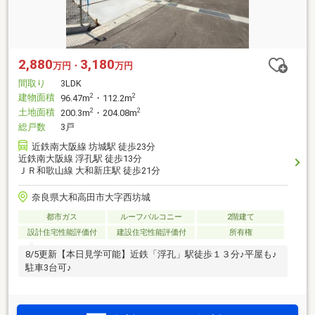
2,880
3,180
万円・
万円
間取り
3LDK
建物面積
2
2
96.47m
・112.2m
土地面積
2
2
200.3m
・204.08m
総戸数
3戸
近鉄南大阪線 坊城駅 徒歩23分
近鉄南大阪線 浮孔駅 徒歩13分
ＪＲ和歌山線 大和新庄駅 徒歩21分
奈良県大和高田市大字西坊城
都市ガス
ルーフバルコニー
2階建て
設計住宅性能評価付
建設住宅性能評価付
所有権
8/5更新【本日見学可能】近鉄「浮孔」駅徒歩１３分♪平屋も♪
駐車3台可♪