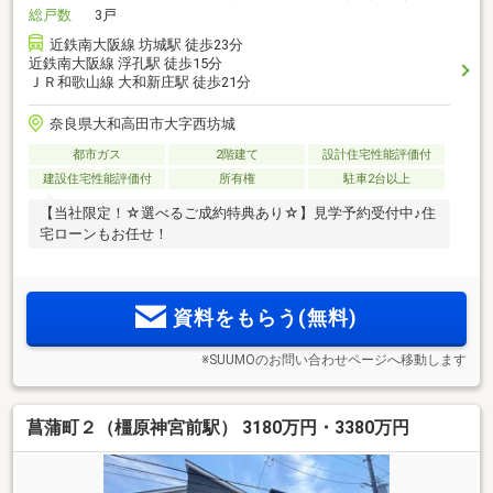
総戸数
3戸
近鉄南大阪線 坊城駅 徒歩23分
近鉄南大阪線 浮孔駅 徒歩15分
ＪＲ和歌山線 大和新庄駅 徒歩21分
奈良県大和高田市大字西坊城
都市ガス
2階建て
設計住宅性能評価付
建設住宅性能評価付
所有権
駐車2台以上
【当社限定！☆選べるご成約特典あり☆】見学予約受付中♪住
宅ローンもお任せ！
資料をもらう(無料)
※SUUMOのお問い合わせページへ移動します
菖蒲町２（橿原神宮前駅） 3180万円・3380万円