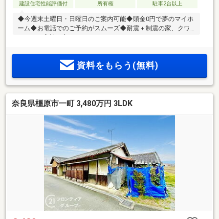
建設住宅性能評価付
所有権
駐車2台以上
◆今週末土曜日・日曜日のご案内可能◆頭金0円で夢のマイホ
ーム◆お電話でのご予約がスムーズ◆耐震＋制震の家、クワ
イエ！ご家族を守るおうち
資料をもらう(無料)
奈良県橿原市一町 3,480万円 3LDK