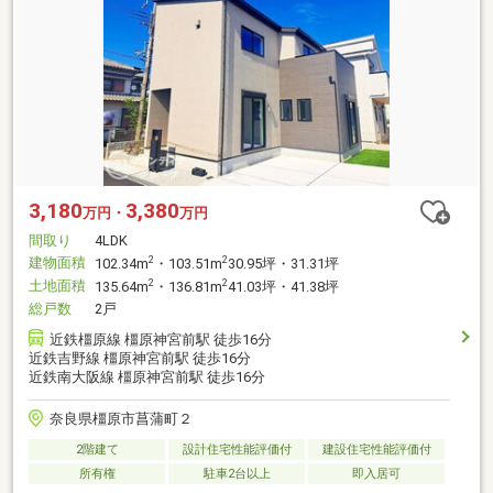
3,180
3,380
万円・
万円
間取り
4LDK
建物面積
2
2
102.34m
・103.51m
30.95坪・31.31坪
土地面積
2
2
135.64m
・136.81m
41.03坪・41.38坪
総戸数
2戸
近鉄橿原線 橿原神宮前駅 徒歩16分
近鉄吉野線 橿原神宮前駅 徒歩16分
近鉄南大阪線 橿原神宮前駅 徒歩16分
奈良県橿原市菖蒲町２
2階建て
設計住宅性能評価付
建設住宅性能評価付
所有権
駐車2台以上
即入居可