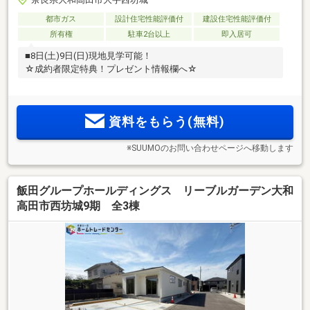
都市ガス
設計住宅性能評価付
建設住宅性能評価付
所有権
駐車2台以上
即入居可
■8日(土)9日(日)現地見学可能！
☆成約者限定特典！プレゼント情報欄へ☆
資料をもらう(無料)
※SUUMOのお問い合わせページへ移動します
飯田グループホールディングス リーブルガーデン大和
高田市西坊城9期 全3棟