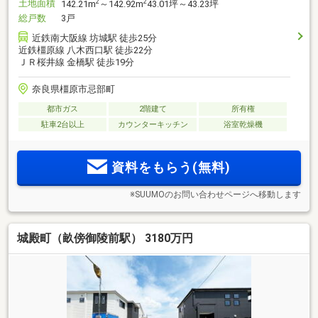
土地面積
2
2
142.21m
～142.92m
43.01坪～43.23坪
総戸数
3戸
近鉄南大阪線 坊城駅 徒歩25分
近鉄橿原線 八木西口駅 徒歩22分
ＪＲ桜井線 金橋駅 徒歩19分
奈良県橿原市忌部町
都市ガス
2階建て
所有権
駐車2台以上
カウンターキッチン
浴室乾燥機
資料をもらう(無料)
※SUUMOのお問い合わせページへ移動します
城殿町（畝傍御陵前駅） 3180万円