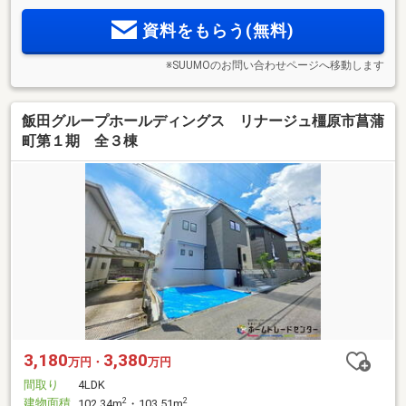
資料をもらう(無料)
※SUUMOのお問い合わせページへ移動します
飯田グループホールディングス リナージュ橿原市菖蒲
町第１期 全３棟
3,180
3,380
万円・
万円
間取り
4LDK
建物面積
2
2
102.34m
・103.51m