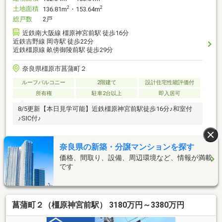
土地面積
2
2
136.81m
・153.64m
総戸数
2戸
近鉄南大阪線 橿原神宮前駅 徒歩16分
近鉄吉野線 岡寺駅 徒歩22分
近鉄橿原線 畝傍御陵前駅 徒歩29分
奈良県橿原市菖蒲町２
ルーフバルコニー
2階建て
設計住宅性能評価付
所有権
駐車2台以上
即入居可
8/5更新【本日見学可能】近鉄橿原神宮前駅徒歩16分♪和室付
♪SIC付♪
奈良県の新築・分譲マンションを探す
資料をもらう(無料)
価格、間取り、設備、周辺環境など、情報が満載
です
※SUUMOのお問い合わせページへ移動します
菖蒲町２（橿原神宮前駅） 3180万円～3380万円