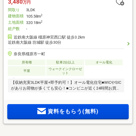
3,480
万円
間取り
3LDK
建物面積
2
105.58m
土地面積
2
320.18m
総戸数
-
近鉄南大阪線 橿原神宮西口駅 徒歩3.2km
近鉄南大阪線 坊城駅 徒歩30分
奈良県橿原市一町
所有権
駐車2台以上
オール電化
ウォークインクローゼ
平屋
ット
【収納充実3LDK平屋+即予約可！】オール電化住宅■WICやSIC
がありお荷物が多くても安心！■コンビニが近く24時間お買い
物ができますね■駐車スペース広々でマイカー利用や来客時に
も便利
資料をもらう(無料)