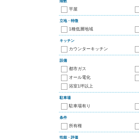
階数
平屋
立地・特徴
1種低層地域
キッチン
カウンターキッチン
設備
都市ガス
オール電化
浴室1坪以上
駐車場
駐車場有り
条件
所有権
性能・評価