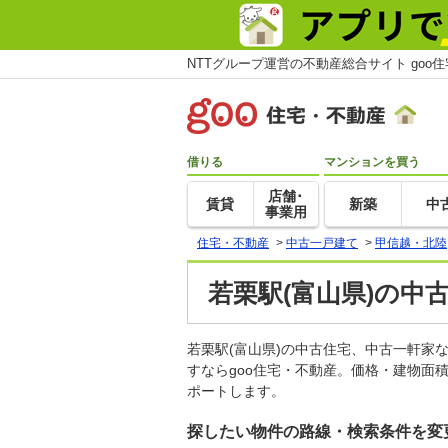
NTTグループ運営の不動産総合サイト goo
借りる
マンションを買う
店舗･
賃貸
新築
中
事業用
住宅・不動産
>
中古一戸建て
>
甲信越・北陸
若栗駅(富山県)の中
若栗駅(富山県)の中古住宅、中古一軒
すならgoo住宅・不動産。価格・建物面
ポートします。
探したい物件の路線・検索条件を変