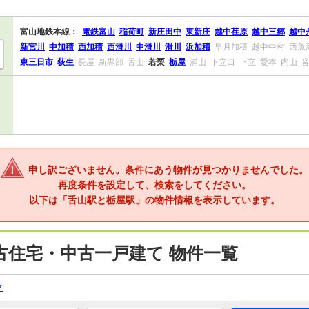
富山地鉄本線：
電鉄富山
稲荷町
新庄田中
東新庄
越中荏原
越中三郷
越中
新宮川
中加積
西加積
西滑川
中滑川
滑川
浜加積
早月加積
越中中村
西魚
東三日市
荻生
長屋
新黒部
舌山
若栗
栃屋
浦山
下立口
下立
愛本
内山
申し訳ございません。条件にあう物件が見つかりませんでした。
再度条件を設定して、検索をしてください。
以下は「舌山駅と栃屋駅」の物件情報を表示しています。
古住宅・中古一戸建て 物件一覧
ク