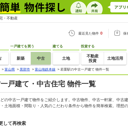
住宅・不動産
0
最近見た物件
保
一戸建てを買う
建てる
投資する
不動産
古
新築
中古
土地
土地活用
投資
>
富山県
>
黒部市
>
富山地鉄本線
>
若栗駅の中古一戸建て 物件一覧
古一戸建て・中古住宅 物件一覧
家などの中古一戸建て物件をご紹介します。中古物件、中古一軒家、中古
積・土地面積・間取り・人気のこだわり条件から物件を簡単検索。理想の
更して再検索