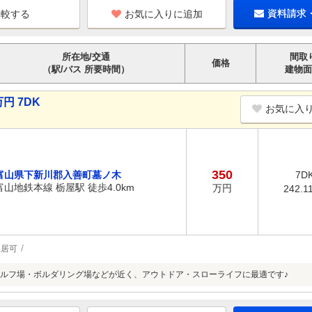
お気に入りに追加
資料請求
所在地/交通
間取
価格
（駅/バス 所要時間）
建物面
円 7DK
お気に入
350
富山県下新川郡入善町墓ノ木
7D
富山地鉄本線 栃屋駅 徒歩4.0km
万円
242.1
入居可
ルフ場・ボルダリング場などが近く、アウトドア・スローライフに最適です♪