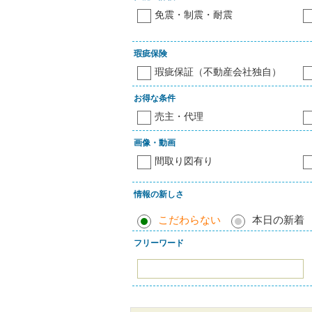
免震・制震・耐震
瑕疵保険
瑕疵保証（不動産会社独自）
お得な条件
売主・代理
画像・動画
間取り図有り
情報の新しさ
こだわらない
本日の新着
フリーワード