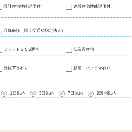
設計住宅性能評価付
建設住宅性能評価付
瑕疵保険（国土交通省指定法人）
フラット３５S適合
低炭素住宅
外観写真有り
動画・パノラマ有り
1日以内
3日以内
7日以内
2週間以内