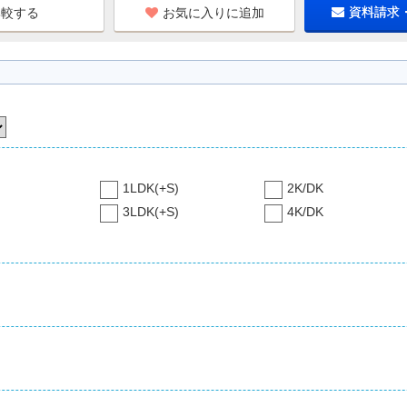
お気に入りに追加
資料請求
1LDK(+S)
2K/DK
3LDK(+S)
4K/DK