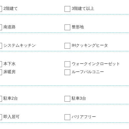
2階建て
3階建て以上
南道路
整形地
システムキッチン
IHクッキングヒータ
本下水
ウォークインクローゼット
床暖房
ルーフバルコニー
駐車2台
駐車3台
即入居可
バリアフリー