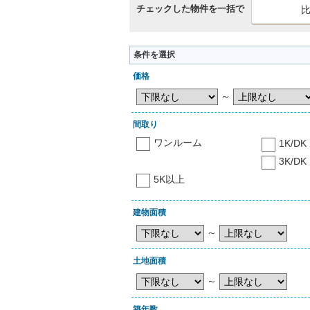
チェックした物件を一括で
条件を選択
価格
～
間取り
ワンルーム
1K/DK
3K/DK
5K以上
建物面積
～
土地面積
～
築年数