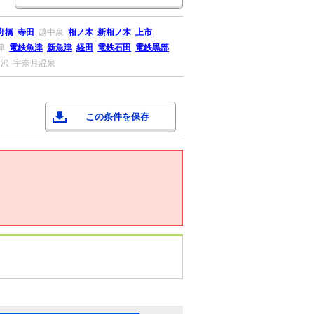
舟橋
寺田
越中泉
相ノ木
新相ノ木
上市
津
電鉄魚津
新魚津
経田
電鉄石田
電鉄黒部
音沢
宇奈月温泉
この条件を保存