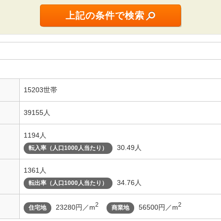
15203世帯
39155人
1194人
30.49人
転入率（人口1000人当たり）
1361人
34.76人
転出率（人口1000人当たり）
2
2
23280円／m
56500円／m
住宅地
商業地