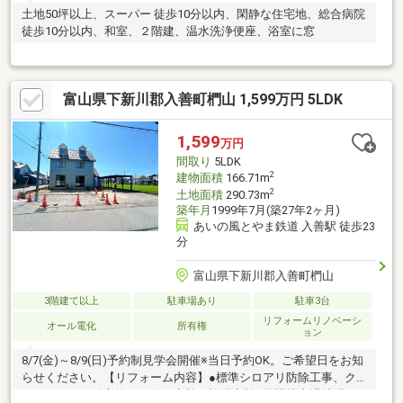
土地50坪以上、スーパー 徒歩10分以内、閑静な住宅地、総合病院
徒歩10分以内、和室、２階建、温水洗浄便座、浴室に窓
富山県下新川郡入善町椚山 1,599万円 5LDK
1,599
万円
間取り
5LDK
2
建物面積
166.71m
2
土地面積
290.73m
築年月
1999年7月(築27年2ヶ月)
あいの風とやま鉄道 入善駅 徒歩23
分
富山県下新川郡入善町椚山
3階建て以上
駐車場あり
駐車3台
リフォームリノベーシ
オール電化
所有権
ョン
8/7(金)～8/9(日)予約制見学会開催※当日予約OK。ご希望日をお知
らせください。【リフォーム内容】●標準シロアリ防除工事、ク
リーニング、鍵交換、雨漏り点検、設備点検●外構駐車場拡張、