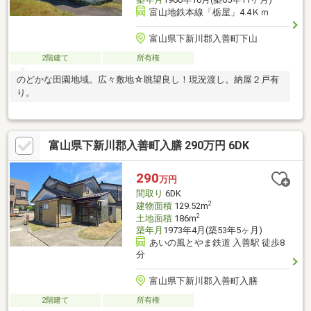
富山地鉄本線「栃屋」4.4Ｋｍ
富山県下新川郡入善町下山
2階建て
所有権
のどかな田園地域。広々敷地☆眺望良し！現況渡し。納屋２戸有
り。
富山県下新川郡入善町入膳 290万円 6DK
290
万円
間取り
6DK
2
建物面積
129.52m
2
土地面積
186m
築年月
1973年4月(築53年5ヶ月)
あいの風とやま鉄道 入善駅 徒歩8
分
富山県下新川郡入善町入膳
2階建て
所有権