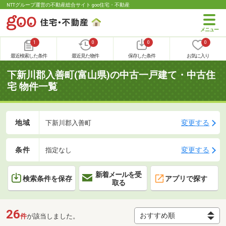
NTTグループ運営の不動産総合サイト goo住宅・不動産
1
0
0
0
最近検索した条件
最近見た物件
保存した条件
お気に入り
下新川郡入善町(富山県)の中古一戸建て・中古住
宅 物件一覧
地域
変更する
下新川郡入善町
条件
変更する
指定なし
新着メールを受
検索条件を保存
アプリで探す
取る
26
件
が該当しました。