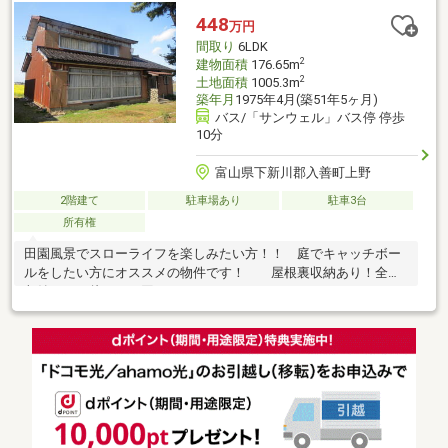
448
万円
間取り
6LDK
2
建物面積
176.65m
2
土地面積
1005.3m
築年月
1975年4月(築51年5ヶ月)
バス/「サンウェル」バス停 停歩
10分
富山県下新川郡入善町上野
2階建て
駐車場あり
駐車3台
所有権
田園風景でスローライフを楽しみたい方！！ 庭でキャッチボー
ルをしたい方にオススメの物件です！ 屋根裏収納あり！全室
収納あり！片づけに困りません！！