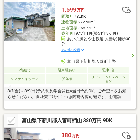
件により住宅ローン減税が適用されます。・雨漏り、構造上主要
な部分の欠陥や・腐食、給排水管の故障や漏水についてお引渡し
1,599
万円
より２年間保証・シロアリ防除工事施工後5年間保証・お客様に合
間取り
4SLDK
わせたローンの組み方
2
建物面積
222.93m
2
土地面積
366.72m
築年月
1975年1月(築51年8ヶ月)
あいの風とやま鉄道 入善駅 徒歩30
分
その他の交通
富山県下新川郡入善町上野
2階建て
駐車場あり
駐車3台
リフォームリノベーシ
システムキッチン
所有権
ョン
8/7(金)～8/9(日)予約制見学会開催※当日予約OK。ご希望日をお知
らせください。自社売主物件につき随時内覧可能です。お電話か
メールでご希望日をお知らせください。【リフォーム内容】●耐
震補強工事予定駐車場拡張、下水道接続、水回り設備交換、玄関
扉交換、室内ドア交換、床材上張り、クロス張替え【おすすめポ
富山県下新川郡入善町椚山 380万円 9DK
イント】・耐震適合証明書を取得すれば（要別途費用）、条件に
より住宅ローン減税や不動産取得税減税の対象になります。【周
辺施設】・上青小学校まで約650ｍ（徒歩約9分）・入善西中学校
380
万円
まで約350ｍ（徒歩5分）・大阪屋ショップ入善店様まで約110