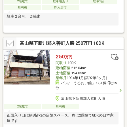
2階建て
駐車場あり
駐車2台
所有権
即入居可
駐車２台可、２階建
富山県下新川郡入善町入膳 250万円 10DK
250
万円
間取り
10DK
2
建物面積
212.04m
2
土地面積
194.85m
築年月
1934年1月(築92年8ヶ月)
バス/「うるおい館」バス停 停歩5
分
富山県下新川郡入善町入膳
2階建て
所有権
正面入り口は約8帖×2の店舗スペース、奥は2階建て8DKの日本家
屋です