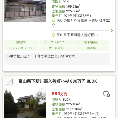
間取り
9DK
2
建物面積
199.63m
2
土地面積
225.06m
築年月
1974年9月(築52年)
あいの風とやま鉄道 入善駅 徒歩22
分
富山県下新川郡入善町椚山
2階建て
ルーフバルコニー
駐車場あり
システムキッチン
オール電化
所有権
小中学校が近く、子育て環境に良い物件です。
富山県下新川郡入善町小杉 880万円 8LDK
880
万円
間取り
8LDK
2
建物面積
225.18m
2
土地面積
1121.38m
築年月
1959年4月(築67年5ヶ月)