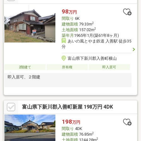
98
万円
間取り
6K
2
建物面積
79.33m
2
土地面積
157.02m
築年月
1965年1月(築61年8ヶ月)
あいの風とやま鉄道 入善駅 徒歩35
分
富山県下新川郡入善町横山
2階建て
所有権
即入居可
即入居可、２階建
富山県下新川郡入善町新屋 198万円 4DK
198
万円
間取り
4DK
2
建物面積
76.85m
2
土地面積
1244.28m