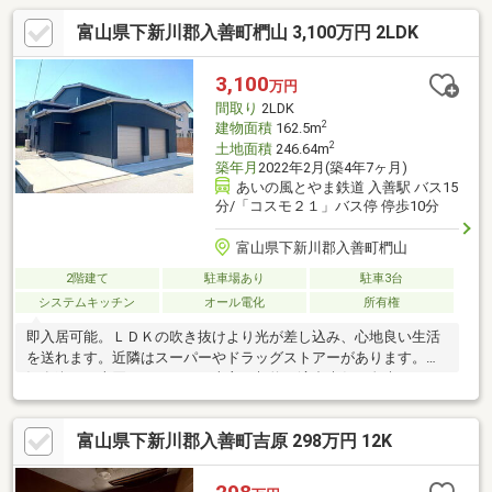
富山県下新川郡入善町椚山 3,100万円 2LDK
3,100
万円
間取り
2LDK
2
建物面積
162.5m
2
土地面積
246.64m
築年月
2022年2月(築4年7ヶ月)
あいの風とやま鉄道 入善駅 バス15
分/「コスモ２１」バス停 停歩10分
富山県下新川郡入善町椚山
2階建て
駐車場あり
駐車3台
システムキッチン
オール電化
所有権
即入居可能。ＬＤＫの吹き抜けより光が差し込み、心地良い生活
を送れます。近隣はスーパーやドラッグストアーがあります。現
況有姿での売買となります。売主の契約不適合責任は免責です。
富山県下新川郡入善町吉原 298万円 12K