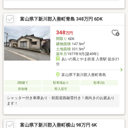
富山県下新川郡入善町青島 348万円 6DK
348
万円
間取り
6DK
2
建物面積
147.5m
2
土地面積
331.5m
築年月
1977年9月(築49年)
あいの風とやま鉄道 入善駅 徒歩21
分
富山県下新川郡入善町青島
2階建て
駐車場あり
駐車2台
所有権
即入居可
シャッター付き車庫あり・前面道路融雪付き！南向きのお庭あり
ます！
富山県下新川郡入善町横山 98万円 6K