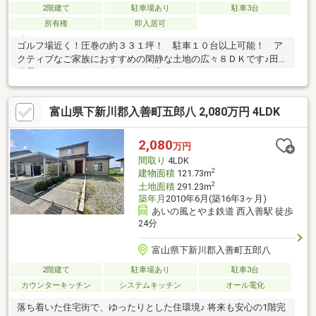
2階建て
駐車場あり
駐車3台
所有権
即入居可
ゴルフ場近く！圧巻の約３３１坪！ 駐車１０台以上可能！ ア
クティブなご家族におすすめの閑静な土地の広々８ＤＫです♪田園
風景でスローライフを楽しみたい方！！
富山県下新川郡入善町五郎八 2,080万円 4LDK
2,080
万円
間取り
4LDK
2
建物面積
121.73m
2
土地面積
291.23m
築年月
2010年6月(築16年3ヶ月)
あいの風とやま鉄道 西入善駅 徒歩
24分
富山県下新川郡入善町五郎八
2階建て
駐車場あり
駐車3台
カウンターキッチン
システムキッチン
オール電化
落ち着いた住宅街で、ゆったりとした住環境♪ 将来も安心の1階完