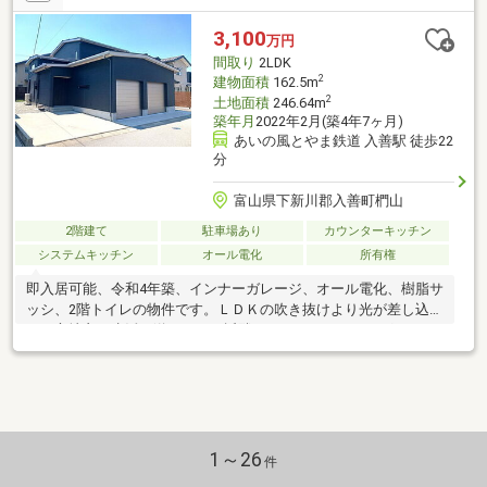
3,100
万円
間取り
2LDK
2
建物面積
162.5m
2
土地面積
246.64m
築年月
2022年2月(築4年7ヶ月)
あいの風とやま鉄道 入善駅 徒歩22
分
富山県下新川郡入善町椚山
2階建て
駐車場あり
カウンターキッチン
システムキッチン
オール電化
所有権
即入居可能、令和4年築、インナーガレージ、オール電化、樹脂サ
ッシ、2階トイレの物件です。ＬＤＫの吹き抜けより光が差し込
み、心地良い生活を送れます。近隣はスーパーやドラッグストア
ーがあります。
1～26
件