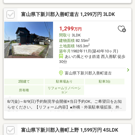
庭木伐採【おすすめポイント】・本物件は条件により住宅ローン
減税が適用されます。・雨漏り、構造上主要な部分の欠陥や・腐
富山県下新川郡入善町道古 1,299万円 3LDK
食、給排水管の故障や漏水についてお引渡しより２年間保証。・
シロアリ防除工事施工後5年間保証。・新品の照明器具設置予定な
ので入居後にすぐに生活が始められます。・お客様に合わせたロ
1,299
万円
ーンの組み方や金融機関をご提案。住宅ローンが初めての方でも
間取り
3LDK
お
2
建物面積
82.55m
2
土地面積
165.3m
築年月
1982年11月(築43年10ヶ月)
あいの風とやま鉄道 西入善駅 徒歩
30分
富山県下新川郡入善町道古
2階建て
駐車場あり
駐車3台
リフォームリノベーシ
所有権
ョン
8/7(金)～8/9(日)予約制見学会開催※当日予約OK。ご希望日をお知
らせください。【リフォーム内容】●外構・外装駐車場拡張、外
壁塗装●ライフライン下水道接続●水回りシステムキッチン交換、
ユニットバス交換、トイレ交換、洗面化粧台交換●内装間取変
更、玄関扉交換、室内ドア（一部）交換、床材上張り、シューズ
富山県下新川郡入善町上野 1,599万円 4SLDK
ボックス交換、クロス張替え【おすすめポイント】・本物件は条