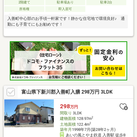
2階建て
駐車場あり
駐車2台
所有権
即入居可
入善町中心部のお手頃一軒家です！静かな住宅地で環境良好♪ 通
勤にも子育てにもお勧めです！
富山県下新川郡入善町入膳 298万円 3LDK
298
万円
間取り
3LDK
2
建物面積
128.97m
2
土地面積
122.4m
築年月
1998年7月(築28年2ヶ月)
あいの風とやま鉄道 入善駅 徒歩8