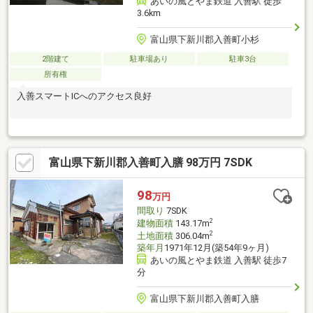
あいの風とやま鉄道 入善駅 徒歩
3.6km
富山県下新川郡入善町小杉
2階建て
駐車場あり
駐車3台
所有権
入善スマートICへのアクセス良好
富山県下新川郡入善町入膳 98万円 7SDK
98
万円
間取り
7SDK
2
建物面積
143.17m
2
土地面積
306.04m
築年月
1971年12月(築54年9ヶ月)
あいの風とやま鉄道 入善駅 徒歩7
分
富山県下新川郡入善町入膳