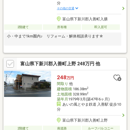
分
その他の交通
富山県下新川郡入善町入膳
2階建て
所有権
即入居可
小・中まで1km圏内♪ リフォーム・解体相談承ります☆
富山県下新川郡入善町上野 248万円 他
248
万円
間取り
他
2
建物面積
186.38m
2
土地面積
328.99m
築年月
1979年3月(築47年6ヶ月)
あいの風とやま鉄道 入善駅 徒歩10
分
富山県下新川郡入善町上野
2階建て
南道路
ルーフバルコニー