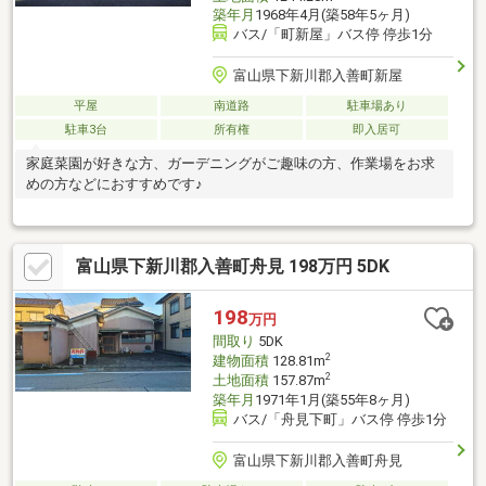
築年月
1968年4月(築58年5ヶ月)
バス/「町新屋」バス停 停歩1分
富山県下新川郡入善町新屋
平屋
南道路
駐車場あり
駐車3台
所有権
即入居可
家庭菜園が好きな方、ガーデニングがご趣味の方、作業場をお求
めの方などにおすすめです♪
富山県下新川郡入善町舟見 198万円 5DK
198
万円
間取り
5DK
2
建物面積
128.81m
2
土地面積
157.87m
築年月
1971年1月(築55年8ヶ月)
バス/「舟見下町」バス停 停歩1分
富山県下新川郡入善町舟見