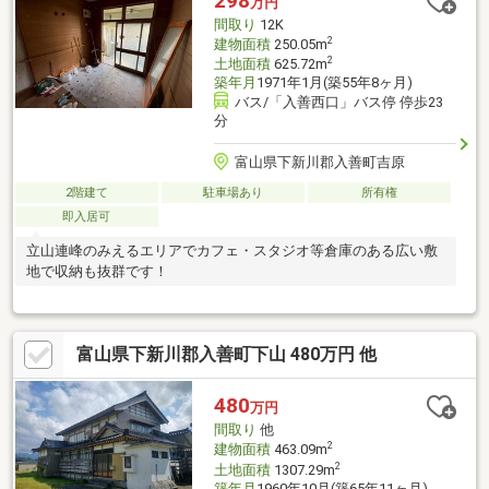
298
万円
間取り
12K
2
建物面積
250.05m
2
土地面積
625.72m
築年月
1971年1月(築55年8ヶ月)
バス/「入善西口」バス停 停歩23
分
富山県下新川郡入善町吉原
2階建て
駐車場あり
所有権
即入居可
立山連峰のみえるエリアでカフェ・スタジオ等倉庫のある広い敷
地で収納も抜群です！
富山県下新川郡入善町下山 480万円 他
480
万円
間取り
他
2
建物面積
463.09m
2
土地面積
1307.29m
築年月
1960年10月(築65年11ヶ月)