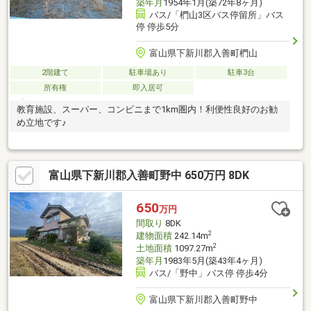
築年月
1954年1月(築72年8ヶ月)
バス/「椚山3区バス停留所」バス
停 停歩5分
富山県下新川郡入善町椚山
2階建て
駐車場あり
駐車3台
所有権
即入居可
教育施設、スーパー、コンビニまで1km圏内！利便性良好のお勧
め立地です♪
富山県下新川郡入善町野中 650万円 8DK
650
万円
間取り
8DK
2
建物面積
242.14m
2
土地面積
1097.27m
築年月
1983年5月(築43年4ヶ月)
バス/「野中」バス停 停歩4分
富山県下新川郡入善町野中