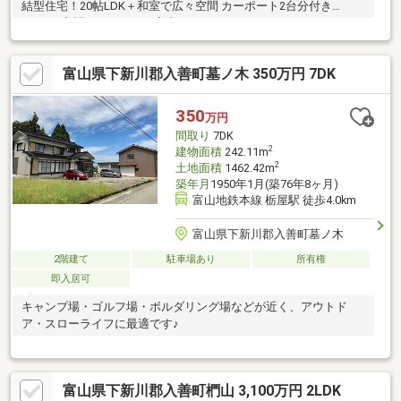
結型住宅！20帖LDK＋和室で広々空間 カーポート2台分付き
4LDK！土間サンルームで家事ラク♪
富山県下新川郡入善町墓ノ木 350万円 7DK
350
万円
間取り
7DK
2
建物面積
242.11m
2
土地面積
1462.42m
築年月
1950年1月(築76年8ヶ月)
富山地鉄本線 栃屋駅 徒歩4.0km
富山県下新川郡入善町墓ノ木
2階建て
駐車場あり
所有権
即入居可
キャンプ場・ゴルフ場・ボルダリング場などが近く、アウトド
ア・スローライフに最適です♪
富山県下新川郡入善町椚山 3,100万円 2LDK