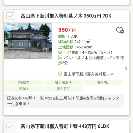
富山県下新川郡入善町墓ノ木 350万円 7DK
350
万円
間取り
7DK
2
建物面積
242.11m
2
土地面積
1462.42m
築年月
1950年4月(築76年5ヶ月)
バス/「墓ノ木公民館前」バス停 停
歩2分
富山県下新川郡入善町墓ノ木
2階建て
駐車場あり
駐車3台
所有権
即入居可
圧巻の約442坪！ 駐車22台以上可能！母屋&倉庫&電動シャッタ
ー付き車庫！
富山県下新川郡入善町上野 448万円 6LDK