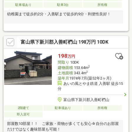
駐車場あり
駐車3台
所有権
幼稚園まで徒歩約2分・入善駅まで徒歩約9分・利便性良好！
富山県下新川郡入善町椚山 198万円 10DK
198
万円
間取り
10DK
2
建物面積
153.64m
2
土地面積
343.4m
築年月
1974年7月(築52年2ヶ月)
あいの風とやま鉄道 入善駅 徒歩15
分
富山県下新川郡入善町椚山
2階建て
駐車場あり
所有権
即入居可
部屋数10部屋！！ ご家族・荷物が多くても安心☆自分のお部屋
だけではなく趣味部屋も可能！