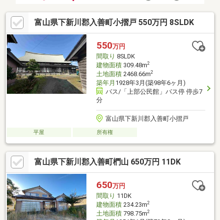
富山県下新川郡入善町小摺戸 550万円 8SLDK
550
万円
間取り
8SLDK
2
建物面積
309.48m
2
土地面積
2468.66m
築年月
1928年3月(築98年6ヶ月)
バス/「上部公民館」バス停 停歩7
分
富山県下新川郡入善町小摺戸
平屋
所有権
富山県下新川郡入善町椚山 650万円 11DK
650
万円
間取り
11DK
2
建物面積
234.23m
2
土地面積
798.75m