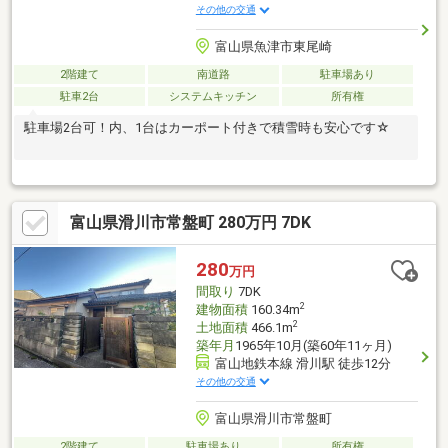
その他の交通
富山県魚津市東尾崎
2階建て
南道路
駐車場あり
駐車2台
システムキッチン
所有権
駐車場2台可！内、1台はカーポート付きで積雪時も安心です☆
富山県滑川市常盤町 280万円 7DK
280
万円
間取り
7DK
2
建物面積
160.34m
2
土地面積
466.1m
築年月
1965年10月(築60年11ヶ月)
富山地鉄本線 滑川駅 徒歩12分
その他の交通
富山県滑川市常盤町
2階建て
駐車場あり
所有権