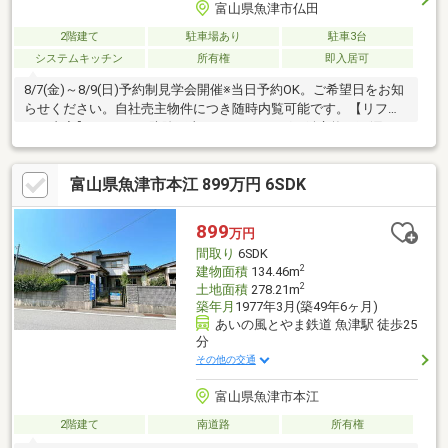
富山県魚津市仏田
2階建て
駐車場あり
駐車3台
システムキッチン
所有権
即入居可
8/7(金)～8/9(日)予約制見学会開催※当日予約OK。ご希望日をお知
らせください。自社売主物件につき随時内覧可能です。【リフォ
ーム内容】●シロアリ防除工事、クリーニング、鍵交換、雨漏り
点検、設備点検●駐車場拡張、外壁塗装、庭木伐採●システムキッ
チン交換、ユニットバス交換、トイレ交換、洗面化粧台交換●間
富山県魚津市本江 899万円 6SDK
取変更、玄関戸交換、室内ドア交換、床材上張り、シューズボッ
クス交換、クロス張替え、畳表替え、障子・襖張替え●インター
ホン設置、火災警報器設置、LED照明器具交換【おすすめポイン
899
万円
ト】・雨漏り、構造上主要な部分の欠陥や腐食、給排水管の故障
間取り
6SDK
や漏水についてお引渡しより２
2
建物面積
134.46m
2
土地面積
278.21m
築年月
1977年3月(築49年6ヶ月)
あいの風とやま鉄道 魚津駅 徒歩25
分
その他の交通
富山県魚津市本江
2階建て
南道路
所有権