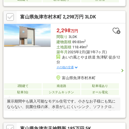
富山県魚津市村木町 2,298万円 3LDK
2,298
万円
間取り
3LDK
2
建物面積
89.83m
2
土地面積
118.49m
築年月
2025年2月(築1年7ヶ月)
あいの風とやま鉄道 魚津駅 徒歩12
分
その他の交通
富山県魚津市村木町
2階建て
南道路
駐車場あり
駐車3台
システムキッチン
オール電化
展示期間中も購入可能なモデル住宅です。小さなお子様にも気に
ならない、抗菌仕様の床、水音がしにくいシンク、ソフトクロー
ズ式収納。ご高齢の方にも安心のオール電化。設備はエコ、掃除
ラク、高断熱♪防火窓、防火ドア、防火設備もあり◎
富山県魚津市天神野新 185万円 5K