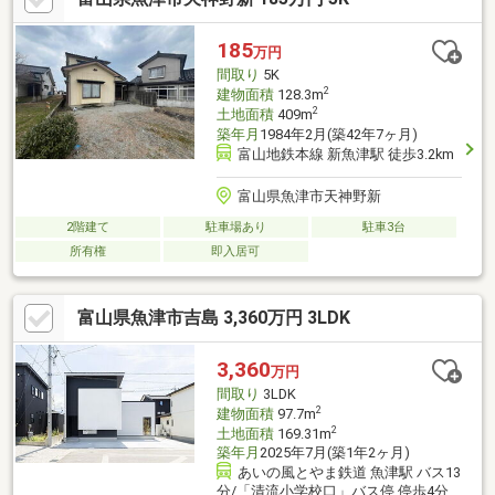
185
万円
間取り
5K
2
建物面積
128.3m
2
土地面積
409m
築年月
1984年2月(築42年7ヶ月)
富山地鉄本線 新魚津駅 徒歩3.2km
富山県魚津市天神野新
2階建て
駐車場あり
駐車3台
所有権
即入居可
富山県魚津市吉島 3,360万円 3LDK
3,360
万円
間取り
3LDK
2
建物面積
97.7m
2
土地面積
169.31m
築年月
2025年7月(築1年2ヶ月)
あいの風とやま鉄道 魚津駅 バス13
分/「清流小学校口」バス停 停歩4分