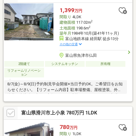
1,399
万円
間取り
4LDK
2
建物面積
117.02m
2
土地面積
198.6m
築年月
1984年10月(築41年11ヶ月)
富山地鉄本線 経田駅 徒歩13分
その他の交通
富山県魚津市仏田
2階建て
システムキッチン
所有権
リフォームリノベーシ
ョン
8/7(金)～8/9(日)予約制見学会開催※当日予約OK。ご希望日をお知
らせください。【リフォーム内容】駐車場整備、屋根塗装、外壁
塗装下水接続、水回り交換、クロス張替え、フローリング上張
り、照明交換等【おすすめポイント】・本物件は条件により住宅
ローン減税が適用されます。・雨漏り、構造上主要な部分の欠陥
富山県滑川市上小泉 780万円 1LDK
や・腐食、給排水管の故障や漏水についてお引渡しより２年間保
証。・シロアリ防除工事施工後5年間保証。・新品の照明器具設置
予定なので入居後にすぐに生活が始められます。・お客様に合わ
780
万円
せたローンの組み方や金融機関をご提案。住宅ローンが初めての
間取り
1LDK
方でもお気軽