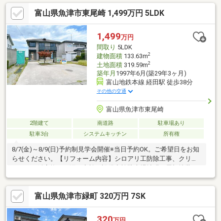
点検、設備点検●駐車場拡張、外壁塗装●システムキッチン交換、
富山県魚津市東尾崎 1,499万円 5LDK
ユニットバス交換、トイレ交換、洗面化粧台交換●間取変更、玄
関ドア交換、室内ドア交換、床材上張り、シューズボックス交
換、クロス張替え、畳表替え、障子・襖張替え●インターホン設
1,499
万円
置、火災警報器設置、照明器具交換【おすすめポイント】・本物
間取り
5LDK
件
2
建物面積
133.63m
2
土地面積
319.59m
築年月
1997年6月(築29年3ヶ月)
富山地鉄本線 経田駅 徒歩38分
その他の交通
富山県魚津市東尾崎
2階建て
南道路
駐車場あり
駐車3台
システムキッチン
所有権
8/7(金)～8/9(日)予約制見学会開催※当日予約OK。ご希望日をお知
らせください。【リフォーム内容】シロアリ工防除工事、クリー
ニング、鍵交換、雨漏り点検、設備点検駐車場拡張、屋根塗装、
外壁塗装or張替、植栽剪定、庭木伐採システムキッチン交換、ユ
ニットバス交換、トイレ交換、洗面化粧台交換間取変更、玄関扉
富山県魚津市緑町 320万円 7SK
交換、室内ドア（一部）交換、床材上張り、シューズボックス交
換、クロス張替え、畳表替え、障子・襖張替え給湯器交換、イン
ターホン設置、火災警報器設置、照明器具交換
320
万円