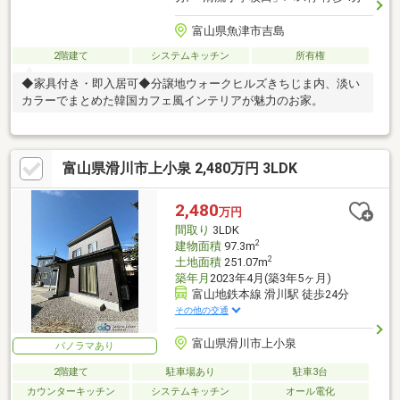
富山県魚津市吉島
2階建て
システムキッチン
所有権
◆家具付き・即入居可◆分譲地ウォークヒルズきちじま内、淡い
カラーでまとめた韓国カフェ風インテリアが魅力のお家。
富山県滑川市上小泉 2,480万円 3LDK
2,480
万円
間取り
3LDK
2
建物面積
97.3m
2
土地面積
251.07m
築年月
2023年4月(築3年5ヶ月)
富山地鉄本線 滑川駅 徒歩24分
その他の交通
富山県滑川市上小泉
パノラマあり
2階建て
駐車場あり
駐車3台
カウンターキッチン
システムキッチン
オール電化