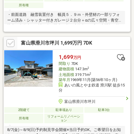
所有権
・前面道路 融雪装置付き 幅員５．９ｍ・外壁材の一部リフォ
ーム済み・シャッター付きガレージ２台分＋αの広々空間・青空
駐車１台分含めて計３台の駐車可能・建物裏のお庭は土間打ち施
工済みで雑草が生えにくいお庭スペースです。ＢＢＱも可能！ ・
ガレージ車庫は未登記となっており現況渡し。・屋内外の残置物
富山県滑川市坪川 1,699万円 7DK
は売主負担で処分いたします。
1,699
万円
間取り
7DK
2
建物面積
147.3m
2
土地面積
319.71m
築年月
1969年11月(築56年10ヶ月)
あいの風とやま鉄道 滑川駅 徒歩15
分
富山県滑川市坪川
2階建て
駐車場あり
駐車3台
リフォームリノベーシ
所有権
ョン
8/7(金)～8/9(日)予約制見学会開催※当日予約OK。ご希望日をお知