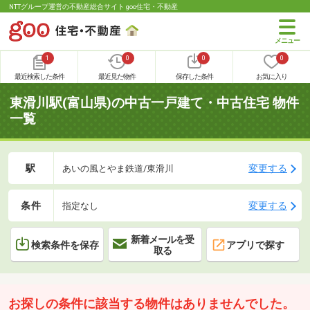
NTTグループ運営の不動産総合サイト goo住宅・不動産
1
0
0
0
最近検索した条件
最近見た物件
保存した条件
お気に入り
東滑川駅(富山県)の中古一戸建て・中古住宅 物件
一覧
駅
変更する
あいの風とやま鉄道/東滑川
条件
変更する
指定なし
新着メールを受
検索条件を保存
アプリで探す
取る
お探しの条件に該当する物件はありませんでした。