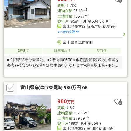
間取り
7SK
2
建物面積
85.12m
2
土地面積
186.77m
築年月
1958年1月(築68年8ヶ月)
富山地鉄本線 新魚津駅 徒歩8分
その他の交通
富山県魚津市緑町
2階建て
駐車場あり
所有権
■２階増築部分未登記。■2階面積85.78㎡(固定資産税課税明細書を
参考) ■登記される場合は買主負担となります■駐車場１台■ポンプ
故障中 ■水道引込費用別途必要 ■残置物あり。残置物は売主にて
撤去予定です。 ■画像を加工修正しています。
富山県魚津市東尾崎 980万円 6K
980
万円
間取り
6K
2
建物面積
197.66m
2
土地面積
279.89m
築年月
1990年9月(築36年)
富山地鉄本線 経田駅 徒歩26分