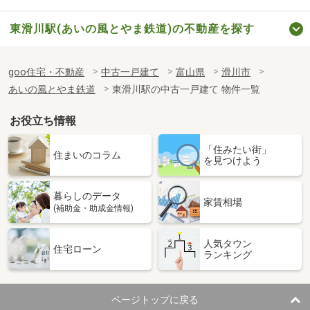
東滑川駅(あいの風とやま鉄道)の不動産を探す
goo住宅・不動産
中古一戸建て
富山県
滑川市
あいの風とやま鉄道
東滑川駅の中古一戸建て 物件一覧
お役立ち情報
「住みたい街」
住まいのコラム
を見つけよう
暮らしのデータ
家賃相場
(補助金・助成金情報)
人気タウン
住宅ローン
ランキング
ページトップに戻る