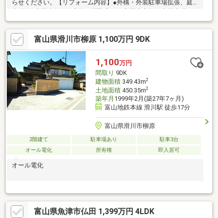
らせください。【リフォーム内容】●外構・外装駐車場拡張、庭
木伐採●内装水回り全交換、間取変更、玄関扉交換、床材上張
り、クロス張替え 等●その他シロアリ工防除工事、クリーニン
グ、雨漏り点検、耐震補強工事【おすすめポイント】・本物件は
富山県滑川市柳原 1,100万円 9DK
条件により住宅ローン減税が適用されます。・雨漏り、構造上主
要な部分の欠陥や・腐食、給排水管の故障や漏水についてお引渡
しより２年間保証・シロアリ防除工事施工後5年間保証・お客様に
1,100
万円
合わせたローンの組み方や金融機関をご提案。住宅ローンが初め
間取り
9DK
ての方でもお気軽にご相談ください
2
建物面積
349.43m
2
土地面積
450.35m
築年月
1999年2月(築27年7ヶ月)
富山地鉄本線 滑川駅 徒歩17分
富山県滑川市柳原
2階建て
駐車場あり
駐車3台
オール電化
所有権
即入居可
オール電化
富山県魚津市仏田 1,399万円 4LDK