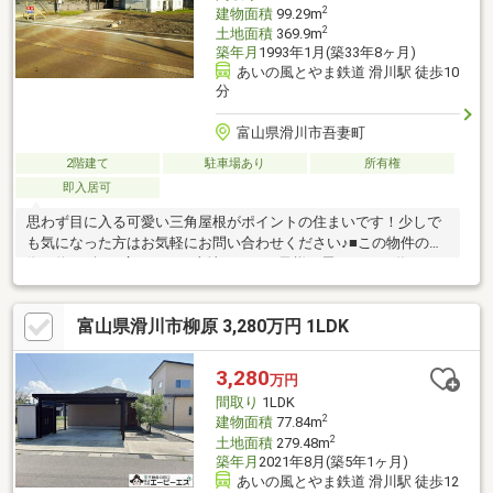
2
建物面積
99.29m
2
土地面積
369.9m
築年月
1993年1月(築33年8ヶ月)
あいの風とやま鉄道 滑川駅 徒歩10
分
富山県滑川市吾妻町
2階建て
駐車場あり
所有権
即入居可
思わず目に入る可愛い三角屋根がポイントの住まいです！少しで
も気になった方はお気軽にお問い合わせください♪■この物件の特
徴・約111坪の広々とした土地では、お子様が思いっきり遊べま
す・駐車場も２台以上確保。ゆったり駐車ＯＫ！・約10帖のリビ
ングは和室と繋げてオープンな空間に♪・水回りが集約された便利
富山県滑川市柳原 3,280万円 1LDK
な間取りも嬉しい■便利な立地・寺家小学校まで徒歩４分（３１
４ｍ） └通学も安心な子育てしやすいエリア・滑川ショッピン
グセンターエールまで車で２分（４１３ｍ） └商業施設が充実
3,280
万円
した暮らしやすい生活環境・滑川市役所まで車で２分（４００
間取り
1LDK
ｍ） └市役所も図書館も近くて何かと便利
2
建物面積
77.84m
2
土地面積
279.48m
築年月
2021年8月(築5年1ヶ月)
あいの風とやま鉄道 滑川駅 徒歩12