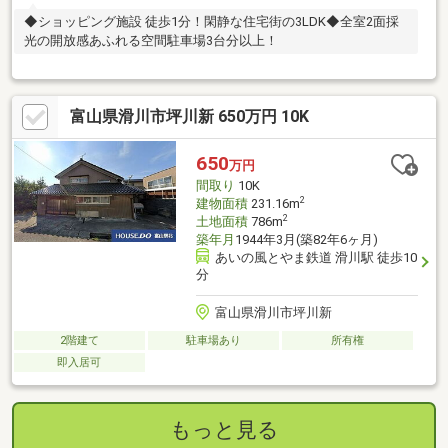
◆ショッピング施設 徒歩1分！閑静な住宅街の3LDK◆全室2面採
光の開放感あふれる空間駐車場3台分以上！
富山県滑川市坪川新 650万円 10K
650
万円
間取り
10K
2
建物面積
231.16m
2
土地面積
786m
築年月
1944年3月(築82年6ヶ月)
あいの風とやま鉄道 滑川駅 徒歩10
分
富山県滑川市坪川新
2階建て
駐車場あり
所有権
即入居可
もっと見る