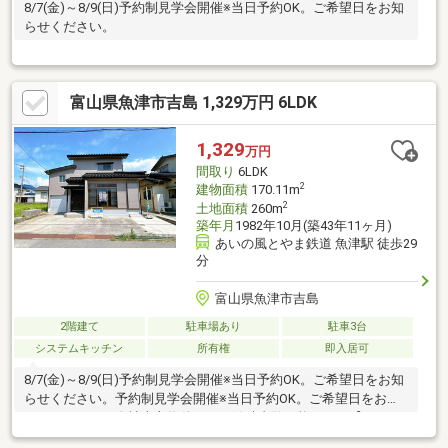
8/7(金)～8/9(日)予約制見学会開催※当日予約OK。ご希望日をお知
らせください。
富山県魚津市吉島 1,329万円 6LDK
1,329
万円
間取り
6LDK
2
建物面積
170.11m
2
土地面積
260m
築年月
1982年10月(築43年11ヶ月)
あいの風とやま鉄道 魚津駅 徒歩29
分
富山県魚津市吉島
2階建て
駐車場あり
駐車3台
システムキッチン
所有権
即入居可
8/7(金)～8/9(日)予約制見学会開催※当日予約OK。ご希望日をお知
らせください。予約制見学会開催※当日予約OK。ご希望日をお知
らせください。自社売主物件につき随時内覧可能です。【リフォ
ーム内容】●シロアリ防除工事、クリーニング、鍵交換、雨漏り