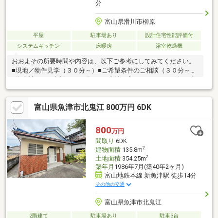
分
富山県滑川市柳原
平屋
駐車場あり
設計住宅性能評価付
システムキッチン
床暖房
浴室乾燥機
おおよその所要時間や内容は、以下ご参考にしてみてください。
■現地／物件見学（３０分～）■ご希望条件のご相談（３０分～）
■資金計画のご相談（３０分～）■土地・家・マンションの探し方
のご相談（３０分～）■会社の強みのご紹介（３０分～）■持家を
お持ちの方のお住み替えのご相談（３０分～）マイホーム購入は
富山県魚津市北鬼江 800万円 6DK
人生の大切なご決断です。気になる点は何でもお気軽にご相談く
ださい。当社スタッフが、ご納得頂けるまでご相談をお受けいた
します。【0120-011-768】へお電話いただくか、【オレンジ色資
800
万円
料請求（無料）ボタン】【赤色見学予約をする（無料）ボタン】
間取り
6DK
よりお問い合わせください。
2
建物面積
135.8m
2
土地面積
354.25m
築年月
1986年7月(築40年2ヶ月)
富山地鉄本線 新魚津駅 徒歩14分
その他の交通
富山県魚津市北鬼江
2階建て
駐車場あり
駐車3台