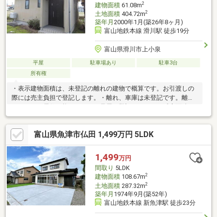
2
建物面積
61.08m
2
土地面積
404.72m
築年月
2000年1月(築26年8ヶ月)
富山地鉄本線 滑川駅 徒歩19分
富山県滑川市上小泉
平屋
駐車場あり
駐車3台
所有権
・表示建物面積は、未登記の離れの建物で概算です。お引渡しの
際には売主負担で登記します。・離れ、車庫は未登記です。離れ
はまだまだ居住可能です！！・母屋（登記あり）は、延床面積
118.26㎡、木造２階建、昭和55年築、約17年前まで居住。・敷地
内、浄化槽の埋戻しあり
富山県魚津市仏田 1,499万円 5LDK
1,499
万円
間取り
5LDK
2
建物面積
108.67m
2
土地面積
287.32m
築年月
1974年9月(築52年)
富山地鉄本線 新魚津駅 徒歩23分