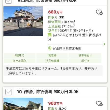
富山県滑川市常盤町 680万円 6DK
680
万円
間取り
6DK
2
建物面積
148.57m
2
土地面積
271.01m
築年月
1980年1月(築46年8ヶ月)
あいの風とやま鉄道 滑川駅 徒歩9
分
富山県滑川市常盤町
2階建て
南道路
駐車場あり
オール電化
浴室乾燥機
所有権
平成22年に水回りを主にリフォーム。1台分車庫あり。井戸あり
（自噴しています）。
富山県滑川市吾妻町 900万円 3LDK
900
万円
間取り
3LDK