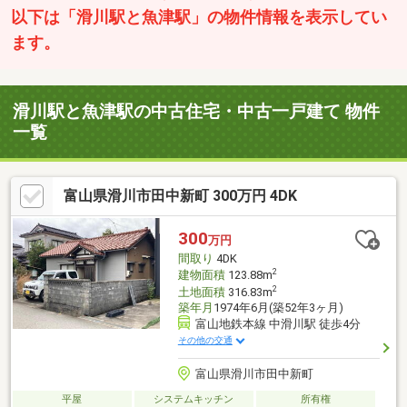
以下は「滑川駅と魚津駅」の物件情報を表示してい
ます。
滑川駅と魚津駅の中古住宅・中古一戸建て 物件
一覧
富山県滑川市田中新町 300万円 4DK
300
万円
間取り
4DK
2
建物面積
123.88m
2
土地面積
316.83m
築年月
1974年6月(築52年3ヶ月)
富山地鉄本線 中滑川駅 徒歩4分
その他の交通
富山県滑川市田中新町
平屋
システムキッチン
所有権