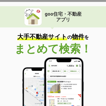
goo住宅・不動産
アプリ
大手不動産サイト
物件
の
を
まとめて検索！