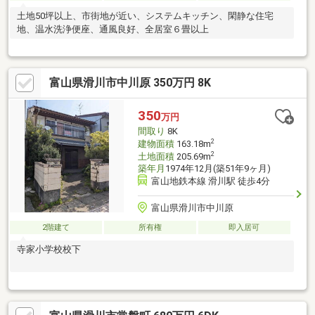
土地50坪以上、市街地が近い、システムキッチン、閑静な住宅
地、温水洗浄便座、通風良好、全居室６畳以上
富山県滑川市中川原 350万円 8K
350
万円
間取り
8K
2
建物面積
163.18m
2
土地面積
205.69m
築年月
1974年12月(築51年9ヶ月)
富山地鉄本線 滑川駅 徒歩4分
富山県滑川市中川原
2階建て
所有権
即入居可
寺家小学校校下