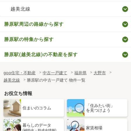
越美北線
勝原駅周辺の路線から探す
勝原駅の特集から探す
勝原駅(越美北線)の不動産を探す
goo住宅・不動産
中古一戸建て
福井県
大野市
越美北線
勝原駅の中古一戸建て 物件一覧
お役立ち情報
「住みたい街」
住まいのコラム
を見つけよう
暮らしのデータ
家賃相場
(補助金・助成金情報)