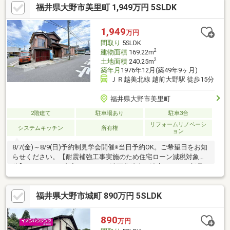
福井県大野市美里町 1,949万円 5SLDK
1200m、陽明中学校まで1500ｍ、ハニー新鮮館三番通り店まで約
1300mです。●おすすめポイント・雨漏り、構造上主要な部分の
欠陥や・腐食、給排水管の故障や漏水についてお引渡しより２年
1,949
万円
間保証・シロアリ防除工事施工後5年間保証・返済額や融資可能額
間取り
5SLDK
など、
2
建物面積
169.22m
2
土地面積
240.25m
築年月
1976年12月(築49年9ヶ月)
ＪＲ越美北線 越前大野駅 徒歩15分
福井県大野市美里町
2階建て
駐車場あり
駐車3台
リフォームリノベーシ
システムキッチン
所有権
ョン
8/7(金)～8/9(日)予約制見学会開催※当日予約OK。ご希望日をお知
らせください。【耐震補強工事実施のため住宅ローン減税対象物
件】●リフォーム内容キッチン、洗面化粧台、浴室、トイレ新品
交換/各居室クロス張替/リビングフロア重張/防蟻工事/ハウスクリ
ーニング/鍵交換 等●間取・駐車場・庭・5SLDK・3台駐車可能●
福井県大野市城町 890万円 5SLDK
周辺施設・有終東小学校 300m（徒歩４分）・陽明中学校
1300m（徒歩17分）・ローソン大野月見町店550m（徒歩7分）・
ハニー食鮮館こぶし通り店1300m（徒歩17分）●おすすめポイン
890
万円
ト白蟻防蟻工事施工後5年間保証。返済額や融資可