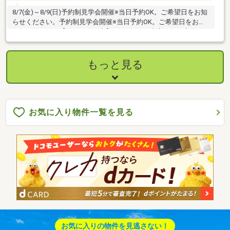
8/7(金)～8/9(日)予約制見学会開催※当日予約OK。ご希望日をお知
らせください。予約制見学会開催※当日予約OK。ご希望日をお知
らせください。【リフォーム中】●リフォーム内容トイレ交換、
洗面台交換、畳表替え、防蟻工事、ハウスクリーニング等●周辺
施設・下庄小学校まで約450ｍ（徒歩約6分）・陽明中学校まで約
1200ｍ（徒歩約15分/自転車約6分）●おすすめポイント・雨漏
もっと見る
り、構造上主要な部分の欠陥や・腐食、給排水管の故障や漏水に
ついてお引渡しより２年間保証。・シロアリ防除工事施工後5年間
保証。・返済額や融資可能額など、お客様のご希
お気に入り物件一覧を見る
お気に入りの物件を見逃さない！