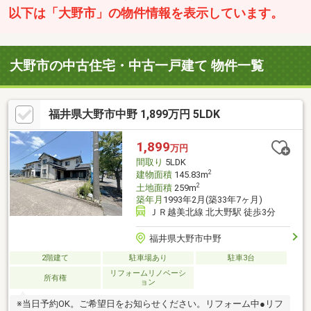
以下は「大野市」の物件情報を表示しています。
大野市の中古住宅・中古一戸建て 物件一覧
福井県大野市中野 1,899万円 5LDK
1,899
万円
間取り
5LDK
2
建物面積
145.83m
2
土地面積
259m
築年月
1993年2月(築33年7ヶ月)
ＪＲ越美北線 北大野駅 徒歩3分
福井県大野市中野
2階建て
駐車場あり
駐車3台
リフォームリノベーシ
所有権
ョン
※当日予約OK。ご希望日をお知らせください。リフォーム中●リフ