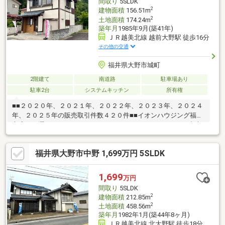
間取り
5SLDK
2
建物面積
156.51m
2
土地面積
174.24m
築年月
1985年9月(築41年)
ＪＲ越美北線 越前大野駅 徒歩16分
その他の交通
福井県大野市城町
2階建て
南道路
駐車場あり
駐車2台
システムキッチン
所有権
■■２０２０年、２０２１年、２０２２年、２０２３年、２０２４
年、２０２５年の販売取引件数４２０件■■イオンハウジング福井
市店をお選び頂き、ありがとうございます～オンリーワンの中古
住宅～１３．８帖のリビング＋事務所付き！【城町の中古住宅】
～５LDK～・トイレ2箇所・エアコン照明付き・駐車場２台可【周
福井県大野市中野 1,699万円 5SLDK
辺環境】・有終西小学校徒歩６分・コンビニ徒歩１４分・スーパ
ー徒歩９分・陽明中学校徒歩７分運営会社：株式会社住まいのＫ
ＯＥＩイオンハウジングの加盟店は全て独立自営です担当：森
1,699
万円
崎 宗平 TEL：080-6235-6021
間取り
5SLDK
2
建物面積
212.85m
2
土地面積
458.56m
築年月
1982年1月(築44年8ヶ月)
ＪＲ越美北線 北大野駅 徒歩18分