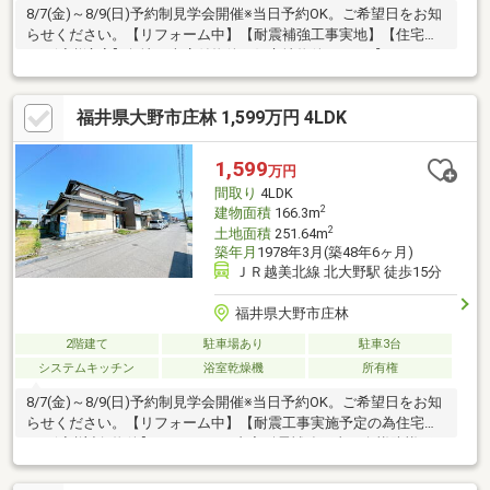
8/7(金)～8/9(日)予約制見学会開催※当日予約OK。ご希望日をお知
らせください。【リフォーム中】【耐震補強工事実地】【住宅ロ
ーン減税適応】角地、車庫付物件、好立地物件です。【おすすめ
ポイント】・雨漏り、構造上主要な部分の欠陥や・腐食、給排水
管の故障や漏水についてお引渡しより２年間保証・シロアリ防除
福井県大野市庄林 1,599万円 4LDK
工事施工後5年間保証・返済額や融資可能額など、お客様のご希望
にあわせてご提案、住宅ローンが初めての方でもお気軽にご相談
ください【周辺施設】・大野市下庄小学校まで約850m・大野市陽
1,599
万円
明中学校まで約650m・ファミリーマート大野中挾店まで約
間取り
4LDK
850m・ハニー新鮮館三番
2
建物面積
166.3m
2
土地面積
251.64m
築年月
1978年3月(築48年6ヶ月)
ＪＲ越美北線 北大野駅 徒歩15分
福井県大野市庄林
2階建て
駐車場あり
駐車3台
システムキッチン
浴室乾燥機
所有権
8/7(金)～8/9(日)予約制見学会開催※当日予約OK。ご希望日をお知
らせください。【リフォーム中】【耐震工事実施予定の為住宅ロ
ーン減税対象物件】●リフォーム内容耐震補強工事、白蟻防蟻工
事、クロス張替え、インナーガレージ作成、フローリング仕上
げ、照明交換、水回り交換等●周辺施設下庄小学校まで約