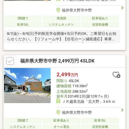
福井県大野市中野
2階建て
南道路
駐車場あり
駐車3台
システムキッチン
浴室乾燥機
8/7(金)～8/9(日)予約制見学会開催※当日予約OK。ご希望日をお知
らせください。【リフォーム中】【住宅ローン減税適応】車庫付
物件、好立地物件です。【おすすめポイント】・雨漏り、構造上
主要な部分の欠陥や・腐食、給排水管の故障や漏水についてお引
渡しより２年間保証・シロアリ防除工事施工後5年間保証・返済額
福井県大野市中野 2,499万円 4SLDK
や融資可能額など、お客様のご希望にあわせてご提案、住宅ロー
ンが初めての方でもお気軽にご相談ください【周辺施設】・大野
市下庄小学校まで約1000m・大野市陽明中学校まで約1700m・ロ
2,499
万円
ーソン大野3番通り店まで約1100m・ハニー新鮮館三番通りまで約
間取り
4SLDK
1200ｍ
2
建物面積
118.38m
2
土地面積
288.52m
築年月
2014年2月(築12年7ヶ月)
ＪＲ越美北線「北大野」3.6Ｋｍ
福井県大野市中野
2階建て
駐車場あり
駐車3台
システムキッチン
オール電化
浴室乾燥機