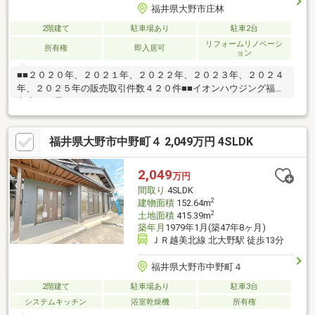
福井県大野市庄林
2階建て
駐車場あり
駐車2台
リフォームリノベーシ
所有権
即入居可
ョン
■■２０２０年、２０２１年、２０２２年、２０２３年、２０２４
年、２０２５年の販売取引件数４２０件■■イオンハウジング福井
市店をお選び頂き、ありがとうございます～オンリーワンのリフ
ォーム中古住宅～【城町の中古住宅】～５LDK～・エアコン照明
付き・駐車場２台可【周辺環境】・下庄小学校徒歩１６分・コン
福井県大野市中野町４ 2,049万円 4SLDK
ビニ徒歩１９分・スーパー徒歩１５分・陽明中学校徒歩２０分運
営会社：株式会社住まいのＫＯＥＩイオンハウジングの加盟店は
全て独立自営です担当：森崎 宗平 TEL：080-6235-6021
2,049
万円
間取り
4SLDK
2
建物面積
152.64m
2
土地面積
415.39m
築年月
1979年1月(築47年8ヶ月)
ＪＲ越美北線 北大野駅 徒歩13分
福井県大野市中野町４
2階建て
駐車場あり
駐車3台
システムキッチン
浴室乾燥機
所有権