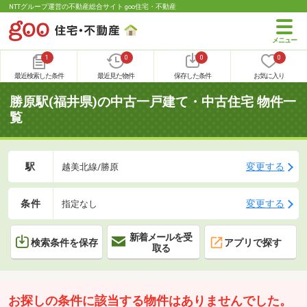
NTTグループ運営の不動産総合サイト goo住宅・不動産
1
0
0
0
最近検索した条件
最近見た物件
保存した条件
お気に入り
勝原駅(福井県)の中古一戸建て・中古住宅 物件一
覧
駅
変更する
越美北線/勝原
条件
変更する
指定なし
新着メールを受
検索条件を保存
アプリで探す
取る
お探しの条件に該当する物件はありませんでした。