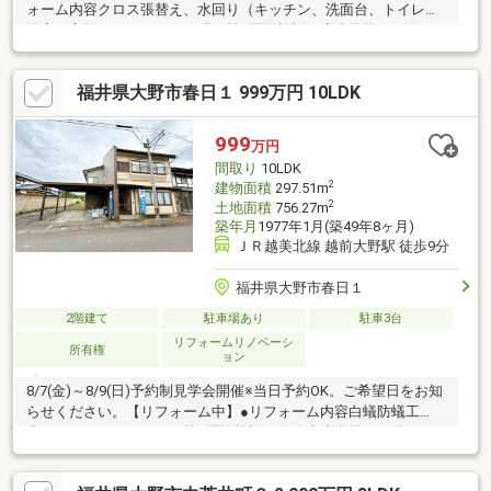
ォーム内容クロス張替え、水回り（キッチン、洗面台、トイレ、
浴室）交換、フローリング張り等●周辺施設下庄小学校まで約450
ｍ、陽明中学校まで1300ｍ、ハニー新鮮館3番通り店まで約800m
です。●おすすめポイント・雨漏り、構造上主要な部分の欠陥
福井県大野市春日１ 999万円 10LDK
や・腐食、給排水管の故障や漏水についてお引渡しより２年間保
証・シロアリ防除工事施工後5年間保証・返済額や融資可能額な
ど、お客様のご希望にあわせてご提案。住宅ローンが初めての方
999
万円
でもお気軽にご相談ください
間取り
10LDK
2
建物面積
297.51m
2
土地面積
756.27m
築年月
1977年1月(築49年8ヶ月)
ＪＲ越美北線 越前大野駅 徒歩9分
福井県大野市春日１
2階建て
駐車場あり
駐車3台
リフォームリノベーシ
所有権
ョン
8/7(金)～8/9(日)予約制見学会開催※当日予約OK。ご希望日をお知
らせください。【リフォーム中】●リフォーム内容白蟻防蟻工
事、ハウスクリーニング等●周辺施設・有終南小学校まで約300ｍ
（徒歩約4分）●おすすめポイント・雨漏り、構造上主要な部分の
欠陥や・腐食、給排水管の故障や漏水についてお引渡しより２年