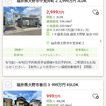
福井県大野市中荒井町２ 2,999万円 3LDK
間保証。・シロアリ防除工事施工後5年間保証。・返済額や融資可
能額など、お客様のご希望にあわせてご提案。住宅ローンが初め
ての方でもお気軽にご相談ください。※自社販売物件につき随時
2,999
万円
ご案内可能です。お電話かメールでご希望日時をお知
間取り
3LDK
2
建物面積
104.34m
2
土地面積
220.94m
築年月
2015年7月(築11年2ヶ月)
ＪＲ越美北線 越前大野駅 徒歩10分
福井県大野市中荒井町２
2階建て
南道路
駐車場あり
駐車3台
システムキッチン
オール電化
8/7(金)～8/9(日)予約制見学会開催※当日予約OK。ご希望日をお知
らせください。【条件により住宅ローン減税対象物件】【間取・
駐車場】3LDK、普通車並列3台駐車可能、タイル張外壁、カーポ
ート付。【周辺施設】・大野市下庄小学校まで約1000ｍ（徒歩約
13分）・ローソン大野三番通り店まで約700m（徒歩約9分）・ハ
福井県大野市春日３ 999万円 4SLDK
ニー 新鮮館3番通り店まで約650m（徒歩約9分）●おすすめポイン
ト・雨漏り、構造上主要な部分の欠陥や・腐食、給排水管の故障
や漏水についてお引渡しより２年間保証・シロアリ防除工事施工
999
万円
後5年間保証・返済額や融資可能額など
間取り
4SLDK
2
建物面積
142.96m