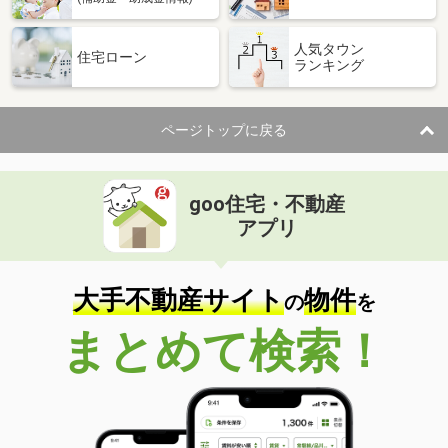
人気タウン
住宅ローン
ランキング
ページトップに戻る
goo住宅・不動産
アプリ
大手不動産サイト
物件
の
を
まとめて検索！