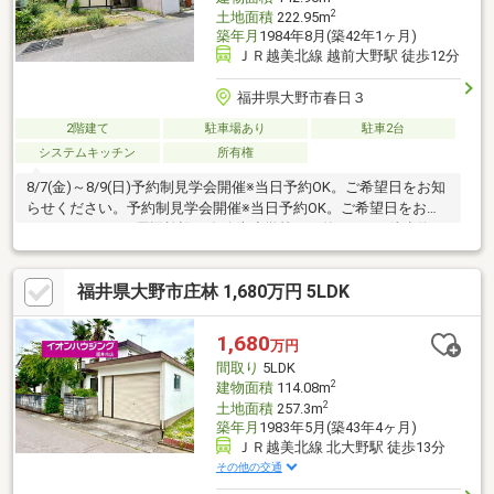
2
土地面積
222.95m
築年月
1984年8月(築42年1ヶ月)
ＪＲ越美北線 越前大野駅 徒歩12分
福井県大野市春日３
2階建て
駐車場あり
駐車2台
システムキッチン
所有権
8/7(金)～8/9(日)予約制見学会開催※当日予約OK。ご希望日をお知
らせください。予約制見学会開催※当日予約OK。ご希望日をお知
らせください。●周辺施設・有終南小学校まで約400ｍ（徒歩約5
分）・開成中学校まで約1200ｍ（徒歩約15分/自転車約6分）・ハ
ニー新鮮館こぶし通り店様まで約450m（徒歩約6分）●おすすめ
福井県大野市庄林 1,680万円 5LDK
ポイント・雨漏り、構造上主要な部分の欠陥や・腐食、給排水管
の故障や漏水についてお引渡しより２年間保証。・シロアリ防除
工事施工後5年間保証。・返済額や融資可能額など、お客様のご希
1,680
万円
望にあわせてご提案。住宅ローンが初めての方でもお気
間取り
5LDK
2
建物面積
114.08m
2
土地面積
257.3m
築年月
1983年5月(築43年4ヶ月)
ＪＲ越美北線 北大野駅 徒歩13分
その他の交通