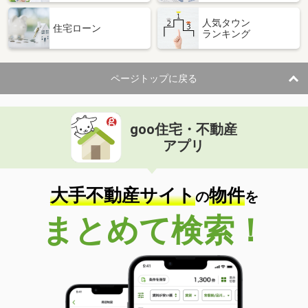
人気タウン
住宅ローン
ランキング
ページトップに戻る
goo住宅・不動産
アプリ
大手不動産サイト
物件
の
を
まとめて検索！