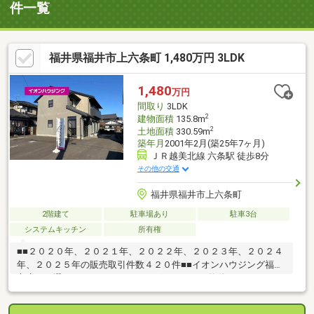
件一覧
福井県福井市上六条町 1,480万円 3LDK
1,480
万円
間取り
3LDK
2
建物面積
135.8m
2
土地面積
330.59m
築年月
2001年2月(築25年7ヶ月)
ＪＲ越美北線 六条駅 徒歩8分
その他の交通
福井県福井市上六条町
2階建て
駐車場あり
駐車3台
システムキッチン
所有権
■■２０２０年、２０２１年、２０２２年、２０２３年、２０２４
年、２０２５年の販売取引件数４２０件■■イオンハウジング福井
市店をお選び頂き、ありがとうございます。～物件のおすすめポ
イント～・広々とした３LDK住宅♪・駐車場３台以上♪・トイレ二
箇所♪【周辺環境】・六条小学校 徒歩約１５分・足羽第一中学