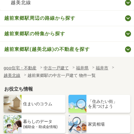
越美北線
越前東郷駅周辺の路線から探す
越前東郷駅の特集から探す
越前東郷駅(越美北線)の不動産を探す
goo住宅・不動産
中古一戸建て
福井県
福井市
越美北線
越前東郷駅の中古一戸建て 物件一覧
お役立ち情報
「住みたい街」
住まいのコラム
を見つけよう
暮らしのデータ
家賃相場
(補助金・助成金情報)