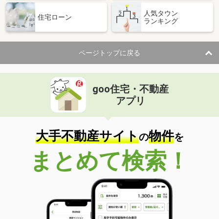
人気タウン
住宅ローン
ランキング
ページトップに戻る
goo住宅・不動産
アプリ
大手不動産サイト
物件
の
を
まとめて検索！