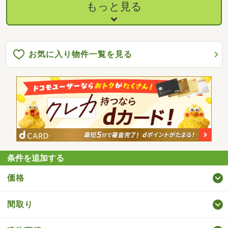
校 徒歩約１２分・スーパー 徒歩約２８分・コンビニ 徒歩約
もっと見る
２０分運営会社：株式会社住まいのＫＯＥＩイオンハウジングの
加盟店は全て独立自営です。担当：森崎 宗平 TEL：080-6235-
6021
お気に入り物件一覧を見る
条件を追加する
価格
間取り