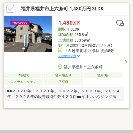
福井県福井市上六条町 1,480万円 3LDK
1,480
万円
間取り
3LDK
2
建物面積
135.8m
2
土地面積
330.59m
築年月
2001年2月(築25年7ヶ月)
ＪＲ越美北線 六条駅 徒歩8分
その他の交通
福井県福井市上六条町
2階建て
駐車場あり
駐車3台
システムキッチン
所有権
■■２０２０年、２０２１年、２０２２年、２０２３年、２０２４
年、２０２５年の販売取引件数４２０件■■イオンハウジング福井
市店をお選び頂き、ありがとうございます。～物件のおすすめポ
イント～・広々とした３LDK住宅♪・駐車場３台以上♪・トイレ二
箇所♪【周辺環境】・六条小学校 徒歩約１５分・足羽第一中学
校 徒歩約１２分・スーパー 徒歩約２８分・コンビニ 徒歩約
２０分運営会社：株式会社住まいのＫＯＥＩイオンハウジングの
加盟店は全て独立自営です。担当：森崎 宗平 TEL：080-6235-