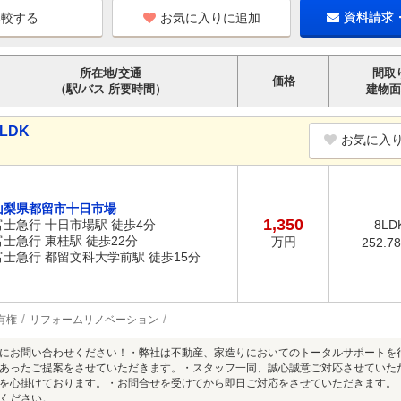
お気に入りに追加
資料請求
所在地/交通
間取
価格
（駅/バス 所要時間）
建物面
LDK
お気に入
山梨県都留市十日市場
1,350
富士急行 十日市場駅 徒歩4分
8LD
富士急行 東桂駅 徒歩22分
万円
252.7
富士急行 都留文科大学前駅 徒歩15分
有権
リフォームリノベーション
にお問い合わせください！・弊社は不動産、家造りにおいてのトータルサポートを
あったご提案をさせていただきます。・スタッフ一同、誠心誠意ご対応させていた
を心掛けております。・お問合せを受けてから即日ご対応をさせていただきます。
ください。