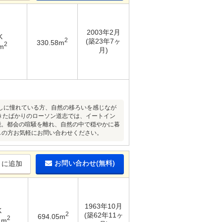
2003年2月
K
2
(築23年7ヶ
330.58m
2
m
月)
しに憧れている方、自然の移ろいを感じなが
きたばかりのローソン道志では、イートイン
能。都会の喧騒を離れ、自然の中で穏やかに暮
しの方お気軽にお問い合わせください。
お問い合わせ(無料)
りに追加
1963年10月
K
2
(築62年11ヶ
694.05m
2
1m