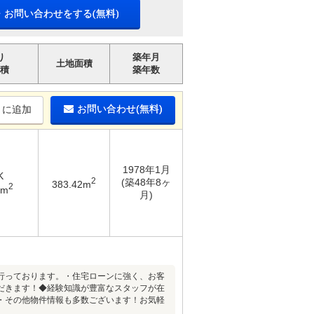
・お問い合わせをする(無料)
り
築年月
土地面積
積
築年数
お問い合わせ(無料)
りに追加
1978年1月
K
2
(築48年8ヶ
383.42m
2
8m
月)
行っております。・住宅ローンに強く、お客
だきます！◆経験知識が豊富なスタッフが在
・その他物件情報も多数ございます！お気軽