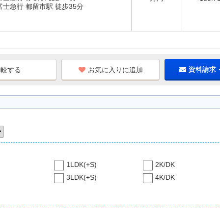
富士急行 都留市駅 徒歩35分
お気に入りに追加
資料請求
1LDK(+S)
2K/DK
3LDK(+S)
4K/DK