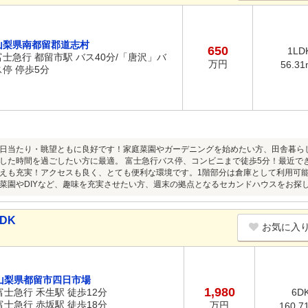
山梨県南都留郡道志村
650
1LD
富士急行 都留市駅 バス40分/「唐沢」バ
万円
56.31
ス停 停歩5分
日当たり・眺望ともに良好です！家庭菜園やガーデニングを始めたい方、田舎暮ら
した時間を過ごしたい方に最適。 富士急行バス停、コンビニまで徒歩5分！最近で
えも充実！アクセスも良く、とても便利な環境です。1階部分は倉庫として利用可
菜園やDIYなど、趣味を充実させたい方、週末の拠点となるセカンドハウスをお探
DK
お気に入
山梨県都留市四日市場
1,980
富士急行 禾生駅 徒歩12分
6D
富士急行 赤坂駅 徒歩18分
万円
160.7