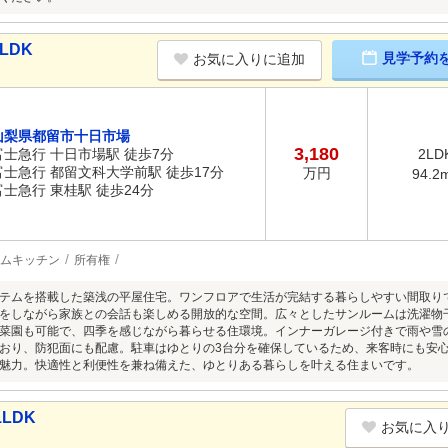
LDK
見学予約
お気に入りに追加
山梨県都留市十日市場
3,180
富士急行 十日市場駅 徒歩7分
2LD
富士急行 都留文科大学前駅 徒歩17分
万円
94.2
富士急行 東桂駅 徒歩24分
ムキッチン
所有権
テムを搭載した築浅の平屋住宅。ワンフロアで生活が完結する暮らしやすい間取りで
をしながら家族との会話も楽しめる開放的な空間。広々としたサンルームは洗濯物
菜園も可能で、四季を感じながら暮らせる住環境。インナーガレージ付きで雨や雪
おり、防犯面にも配慮。駐車はゆとりの3台分を確保しているため、来客時にも安
魅力。快適性と利便性を兼ね備えた、ゆとりある暮らしを叶える住まいです。
LDK
お気に入