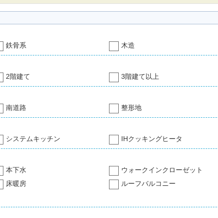
鉄骨系
木造
2階建て
3階建て以上
南道路
整形地
システムキッチン
IHクッキングヒータ
本下水
ウォークインクローゼット
床暖房
ルーフバルコニー