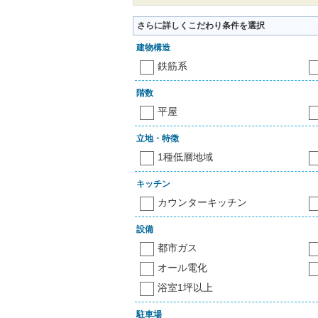
さらに詳しくこだわり条件を選択
建物構造
鉄筋系
階数
平屋
立地・特徴
1種低層地域
キッチン
カウンターキッチン
設備
都市ガス
オール電化
浴室1坪以上
駐車場