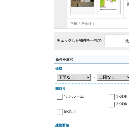
平屋
所有権
チェックした物件を一括で
条件を選択
価格
～
間取り
ワンルーム
1K/DK
3K/DK
5K以上
建物面積