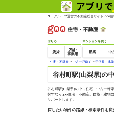
NTTグループ運営の不動産総合サイト goo
借りる
マンションを買う
店舗･
賃貸
新築
中
事業用
住宅・不動産
>
中古一戸建て
>
甲信越・北陸
谷村町駅(山梨県)の
谷村町駅(山梨県)の中古住宅、中古一
探すならgoo住宅・不動産。価格・建物
サポートします。
探したい物件の路線・検索条件を変