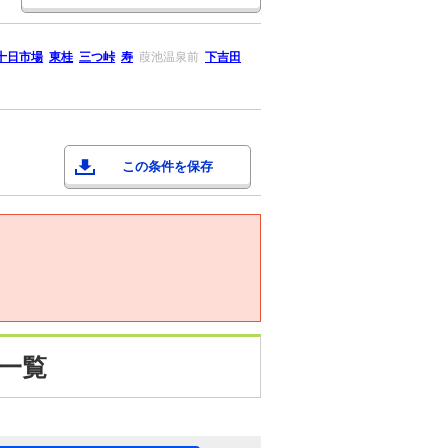
十日市場
東桂
三つ峠
寿
葭池温泉前
下吉田
この条件を保存
一覧