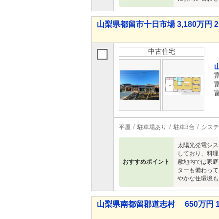
山梨県都留市十日市場 3,180万円 2
中古住宅
平屋
駐車場あり
駐車3台
システ
太陽光発電シス
しており、料理
おすすめポイント
敷地内では家庭
ターも備わって
やかな住環境も
山梨県南都留郡道志村 650万円 1