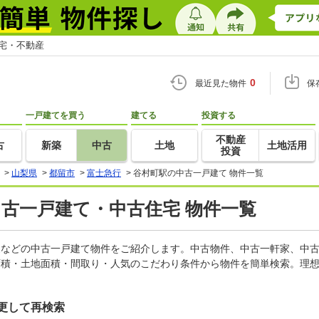
住宅・不動産
0
最近見た物件
保
一戸建てを買う
建てる
投資する
不動産
古
新築
中古
土地
土地活用
投資
>
山梨県
>
都留市
>
富士急行
>
谷村町駅の中古一戸建て 物件一覧
中古一戸建て・中古住宅 物件一覧
軒家などの中古一戸建て物件をご紹介します。中古物件、中古一軒家、中
面積・土地面積・間取り・人気のこだわり条件から物件を簡単検索。理想
更して再検索