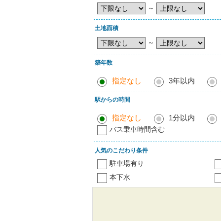
～
土地面積
～
築年数
指定なし
3年以内
駅からの時間
指定なし
1分以内
バス乗車時間含む
人気のこだわり条件
駐車場有り
本下水