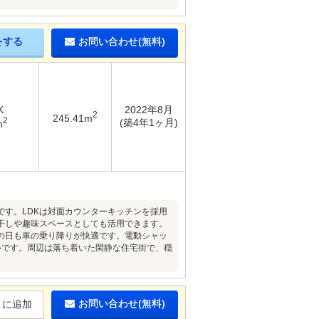
をする
お問い合わせ(無料)
K
2022年8月
2
245.41m
2
(築4年1ヶ月)
m
す。LDKは対面カウンターキッチンを採用
干しや趣味スペースとしても活用できます。
の日も車の乗り降りが快適です。電動シャッ
心です。周辺は落ち着いた閑静な住宅街で、穏
お問い合わせ(無料)
りに追加