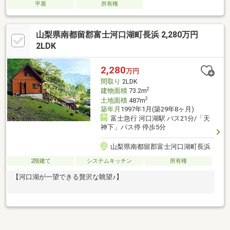
平屋
所有権
山梨県南都留郡富士河口湖町長浜 2,280万円
2LDK
2,280
万円
間取り
2LDK
2
建物面積
73.2m
2
土地面積
487m
築年月
1997年1月(築29年8ヶ月)
富士急行 河口湖駅 バス21分/「天
神下」バス停 停歩5分
山梨県南都留郡富士河口湖町長浜
2階建て
システムキッチン
所有権
【河口湖が一望できる贅沢な眺望♪】