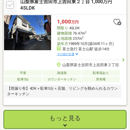
山梨県富士吉田市上吉田東２丁目 1,000万円
4SLDK
1,000
万円
間取り
4SLDK
2
建物面積
76.47m
2
土地面積
257m
築年月
1989年10月(築36年11ヶ月)
富士急行 富士山駅 徒歩14分
その他の交通
山梨県富士吉田市上吉田東２丁目
平屋
南道路
駐車場あり
駐車3台
カウンターキッチン
所有権
【雨漏り有】4DK＋駐車3台＋店舗、リビングを眺められるカウン
ターキッチン
もっと見る