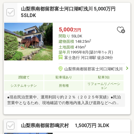
山梨県南都留郡富士河口湖町浅川 5,000万円
5SLDK
5,000
万円
間取り
5SLDK
2
建物面積
148.25m
2
土地面積
416m
築年月
1995年8月(築31年1ヶ月)
富士急行 河口湖駅 徒歩28分
山梨県南都留郡富士河口湖町浅川
2階建て
駐車場あり
駐車3台
リフォームリノベーシ
システムキッチン
所有権
ョン
●現在民泊営業中、運用利回り約２２％（２０２５年実績）●民泊
営業中となるため、現地確認での敷地内進入及び道路などへの駐
停車をされないようお願いいたします。
山梨県南都留郡鳴沢村 1,500万円 3LDK