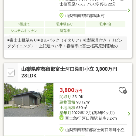
士桜高原バス」バス停 停歩22分
山梨県南都留郡鳴沢村
2階建て
駐車場あり
駐車3台
システムキッチン
所有権
■富士山眺望あり■タルパック（イタリア）社製家具付き（リビン
グダイニング）・上記建ぺい率・容積率は富士桜高原別荘地の規
約によります。・管理費（金５０，６００円／年）・別荘地管理
規約あり・建物面積 その他（５６．０２㎡）は地下面積です写
真撮影日：２０２４年７月
山梨県南都留郡富士河口湖町小立 3,800万円
2SLDK
3,800
万円
間取り
2SLDK
2
建物面積
98.12m
2
土地面積
630m
築年月
2022年12月(築3年9ヶ月)
富士急行 河口湖駅 徒歩3.2km
山梨県南都留郡富士河口湖町小立