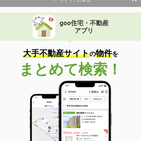
goo住宅・不動産
アプリ
大手不動産サイト
物件
の
を
まとめて検索！