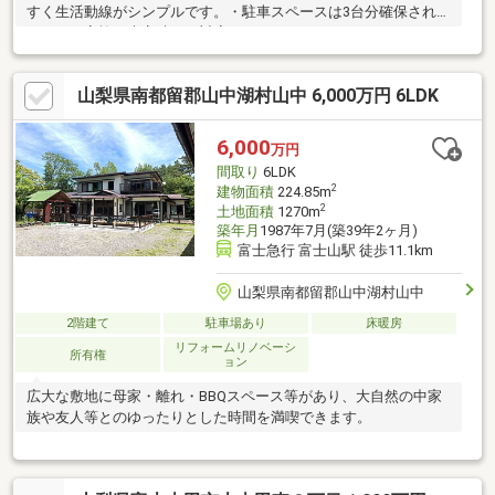
すく生活動線がシンプルです。・駐車スペースは3台分確保されて
おり、ご家族や来客時にも対応できます。・カウンターキッチン
はリビングを見渡せる配置で、会話をしながら調理ができま
す。・大きな掃き出し窓から光を取り込み、室内と庭を行き来す
山梨県南都留郡山中湖村山中 6,000万円 6LDK
る暮らしが描けます。・各居室はフローリングで2面採光、自然光
を取り入れながら過ごせます。・諏訪の森自然公園まで車で約5
分、富士山を望む散策やハイキングを日常に取り入れられます。
6,000
万円
間取り
6LDK
2
建物面積
224.85m
2
土地面積
1270m
築年月
1987年7月(築39年2ヶ月)
富士急行 富士山駅 徒歩11.1km
山梨県南都留郡山中湖村山中
2階建て
駐車場あり
床暖房
リフォームリノベーシ
所有権
ョン
広大な敷地に母家・離れ・BBQスペース等があり、大自然の中家
族や友人等とのゆったりとした時間を満喫できます。