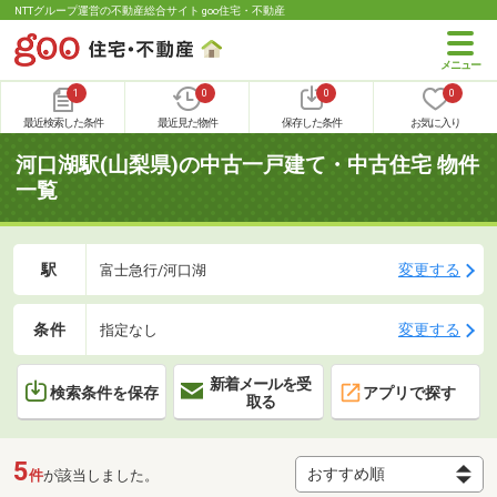
NTTグループ運営の不動産総合サイト goo住宅・不動産
1
0
0
0
最近検索した条件
最近見た物件
保存した条件
お気に入り
河口湖駅(山梨県)の中古一戸建て・中古住宅 物件
一覧
駅
変更する
富士急行/河口湖
条件
変更する
指定なし
新着メールを受
検索条件を保存
アプリで探す
取る
5
件
が該当しました。