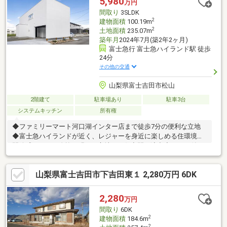
5,980
万円
間取り
3SLDK
2
建物面積
100.19m
2
土地面積
235.07m
築年月
2024年7月(築2年2ヶ月)
富士急行 富士急ハイランド駅 徒歩
24分
その他の交通
山梨県富士吉田市松山
2階建て
駐車場あり
駐車3台
システムキッチン
所有権
◆ファミリーマート河口湖インター店まで徒歩7分の便利な立地
◆富士急ハイランドが近く、レジャーを身近に楽しめる住環境◆
開放感あふれる吹抜が明るく心地よい住空間を演出◆テラス付き
で、くつろぎやアウトドアリビングとして活用可能◆2階居室は
ライフスタイルに合わせて分割でき、家族構成の変化にも柔軟に
山梨県富士吉田市下吉田東１ 2,280万円 6DK
対応物件の詳細、ご見学のご希望はお気軽にお問い合わせくださ
い！
2,280
万円
間取り
6DK
2
建物面積
184.6m
2