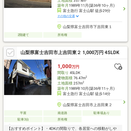
土地面積
357.4m
築年月
1989年11月(築36年10ヶ月)
富士急行 富士山駅 徒歩29分
その他の交通
山梨県富士吉田市下吉田東１
2階建て
所有権
山梨県富士吉田市上吉田東２ 1,000万円 4SLDK
1,000
万円
間取り
4SLDK
2
建物面積
76.47m
2
土地面積
257m
築年月
1989年10月(築36年11ヶ月)
富士急行 富士山駅 徒歩14分
山梨県富士吉田市上吉田東２
平屋
南道路
駐車場あり
駐車3台
所有権
【おすすめポイント】・4DKの間取りで、各居室への移動がしや