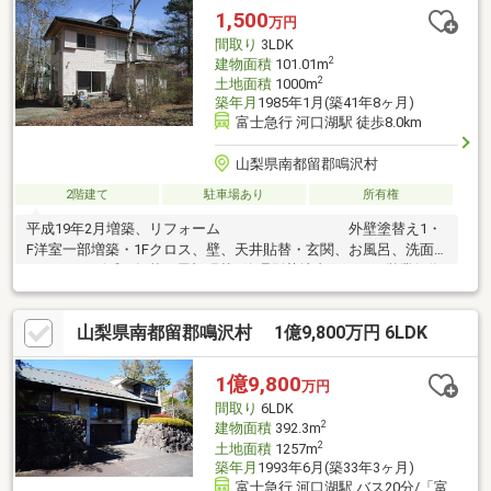
1,500
万円
間取り
3LDK
2
建物面積
101.01m
2
土地面積
1000m
築年月
1985年1月(築41年8ヶ月)
富士急行 河口湖駅 徒歩8.0km
山梨県南都留郡鳴沢村
2階建て
駐車場あり
所有権
平成19年2月増築、リフォーム 外壁塗替え1・
F洋室一部増築・1Fクロス、壁、天井貼替・玄関、お風呂、洗面
リフォーム令和2年秋 屋根張替※管理別荘地内につき、営業行為
はできません。
山梨県南都留郡鳴沢村 1億9,800万円 6LDK
1億9,800
万円
間取り
6LDK
2
建物面積
392.3m
2
土地面積
1257m
築年月
1993年6月(築33年3ヶ月)
富士急行 河口湖駅 バス20分/「富