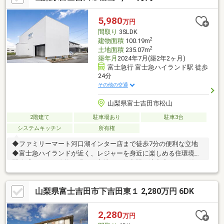
5,980
万円
間取り
3SLDK
2
建物面積
100.19m
2
土地面積
235.07m
築年月
2024年7月(築2年2ヶ月)
富士急行 富士急ハイランド駅 徒歩
24分
その他の交通
山梨県富士吉田市松山
2階建て
駐車場あり
駐車3台
システムキッチン
所有権
◆ファミリーマート河口湖インター店まで徒歩7分の便利な立地
◆富士急ハイランドが近く、レジャーを身近に楽しめる住環境◆
開放感あふれる吹抜が明るく心地よい住空間を演出◆テラス付き
で、くつろぎやアウトドアリビングとして活用可能◆2階居室は
ライフスタイルに合わせて分割でき、家族構成の変化にも柔軟に
山梨県富士吉田市下吉田東１ 2,280万円 6DK
対応物件の詳細、ご見学のご希望はお気軽にお問い合わせくださ
い！
2,280
万円