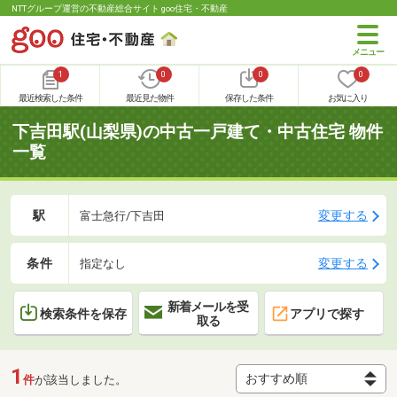
NTTグループ運営の不動産総合サイト goo住宅・不動産
1
0
0
0
最近検索した条件
最近見た物件
保存した条件
お気に入り
下吉田駅(山梨県)の中古一戸建て・中古住宅 物件
一覧
駅
変更する
富士急行/下吉田
条件
変更する
指定なし
新着メールを受
検索条件を保存
アプリで探す
取る
1
件
が該当しました。