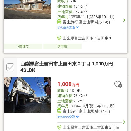
間取り
6DK
2
建物面積
184.6m
2
土地面積
357.4m
築年月
1989年11月(築36年10ヶ月)
富士急行 富士山駅 徒歩29分
その他の交通
山梨県富士吉田市下吉田東１
2階建て
所有権
山梨県富士吉田市上吉田東２丁目 1,000万円
4SLDK
1,000
万円
間取り
4SLDK
2
建物面積
76.47m
2
土地面積
257m
築年月
1989年10月(築36年11ヶ月)
富士急行 富士山駅 徒歩14分
その他の交通
山梨県富士吉田市上吉田東２丁目