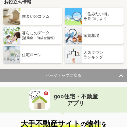
お役立ち情報
「住みたい街」
住まいのコラム
を見つけよう
暮らしのデータ
家賃相場
(補助金・助成金情報)
人気タウン
住宅ローン
ランキング
ページトップに戻る
goo住宅・不動産
アプリ
大手不動産サイト
物件
の
を