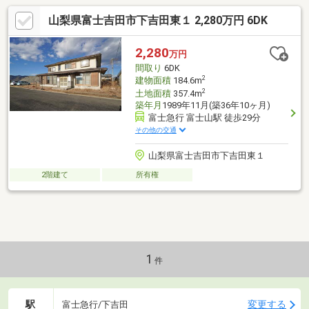
山梨県富士吉田市下吉田東１ 2,280万円 6DK
2,280
万円
間取り
6DK
2
建物面積
184.6m
2
土地面積
357.4m
築年月
1989年11月(築36年10ヶ月)
富士急行 富士山駅 徒歩29分
その他の交通
山梨県富士吉田市下吉田東１
2階建て
所有権
1
件
駅
変更する
富士急行/下吉田