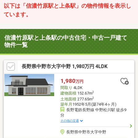
以下は「信濃竹原駅と上条駅」の物件情報を表示し
ています。
信濃竹原駅と上条駅の中古住宅・中古一戸建て
物件一覧
長野県中野市大字中野 1,980万円 4LDK
1,980
万円
間取り
4LDK
2
建物面積
152.67m
2
土地面積
277.65m
築年月
1952年5月(築74年4ヶ月)
長野電鉄長野線 中野松川駅 徒歩9
分
その他の交通
長野県中野市大字中野