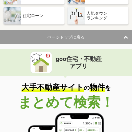
人気タウン
住宅ローン
ランキング
ページトップに戻る
goo住宅・不動産
アプリ
大手不動産サイト
物件
の
を
まとめて検索！