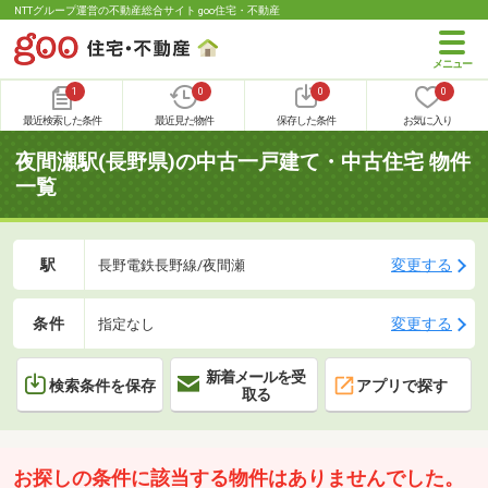
NTTグループ運営の不動産総合サイト goo住宅・不動産
1
0
0
0
最近検索した条件
最近見た物件
保存した条件
お気に入り
夜間瀬駅(長野県)の中古一戸建て・中古住宅 物件
一覧
駅
変更する
長野電鉄長野線/夜間瀬
条件
変更する
指定なし
新着メールを受
検索条件を保存
アプリで探す
取る
お探しの条件に該当する物件はありませんでした。