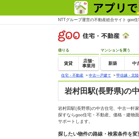
NTTグループ運営の不動産総合サイト goo
借りる
マンションを買う
店舗･
賃貸
新築
中
事業用
住宅・不動産
>
中古一戸建て
>
甲信越・北陸
岩村田駅(長野県)の
岩村田駅(長野県)の中古住宅、中古一
探すならgoo住宅・不動産。価格・建物
サポートします。
探したい物件の路線・検索条件を変