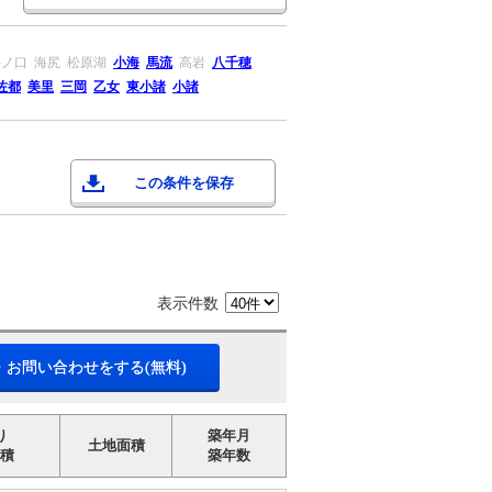
海ノ口
海尻
松原湖
小海
馬流
高岩
八千穂
佐都
美里
三岡
乙女
東小諸
小諸
この条件を保存
表示件数
・お問い合わせをする(無料)
り
築年月
土地面積
積
築年数