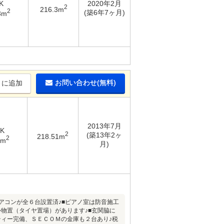
K
2020年2月
2
216.3m
2
(築6年7ヶ月)
3m
お問い合わせ(無料)
りに追加
2013年7月
DK
2
(築13年2ヶ
218.51m
2
1m
月)
アコンが全６台設置済♪■ピアノ室は防音施工
物置（タイヤ置場）があります♪■玄関脇に
ィー完備、ＳＥＣＯＭの金庫も２台あり♪税