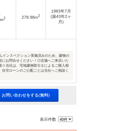
1983年7月
K
2
(築43年2ヶ
278.98m
2
8m
月)
ホームインスペクション実施済みのため、建物の
お気軽にお問合せください！◎店舗へご来店いた
索☆当社は、宅地建物取引士によるご購入相
、住宅ローンのご心配ごとは当社へご相談く
・お問い合わせをする(無料)
表示件数