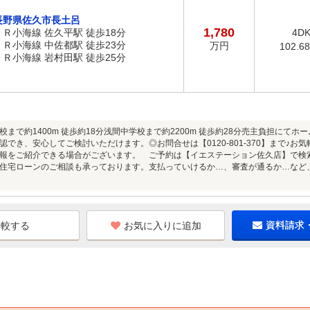
長野県佐久市長土呂
1,780
ＪＲ小海線 佐久平駅 徒歩18分
4D
ＪＲ小海線 中佐都駅 徒歩23分
万円
102.6
ＪＲ小海線 岩村田駅 徒歩25分
校まで約1400m 徒歩約18分浅間中学校まで約2200m 徒歩約28分売主負担にて
認でき、安心してご検討いただけます。◎お問合せは【0120-801-370】まで♪
報をご紹介できる場合がございます。 ご予約は【イエステーション佐久店】で検
住宅ローンのご相談も承っております。支払っていけるか…、審査が通るか…など
お気に入りに追加
資料請求