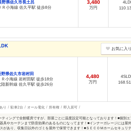
3,480
長野県佐久市長土呂
4LD
ＪＲ小海線 佐久平駅 徒歩8分
万円
110.1
LDK
お気に入
長野県佐久市岩村田
4,480
4SL
ＪＲ小海線 岩村田駅 徒歩18分
万円
168.5
北陸新幹線 佐久平駅 徒歩26分
あり
駐車2台
オール電化
所有権
即入居可
ーティングで全館暖房ですが、部屋ごとに温度設定可能となっております！■個別エ
器具やカーテンまで防音効果のあるものになってます！■インナーガレージには屋外
スがあり、収集日以外のゴミを屋外で保管できます！■ＳＥＣＯＭホームセキュリテ