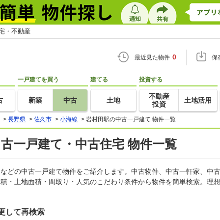
住宅・不動産
0
最近見た物件
保
一戸建てを買う
建てる
投資する
不動産
古
新築
中古
土地
土地活用
投資
>
長野県
>
佐久市
>
小海線
>
岩村田駅の中古一戸建て 物件一覧
中古一戸建て・中古住宅 物件一覧
軒家などの中古一戸建て物件をご紹介します。中古物件、中古一軒家、中
面積・土地面積・間取り・人気のこだわり条件から物件を簡単検索。理想
更して再検索