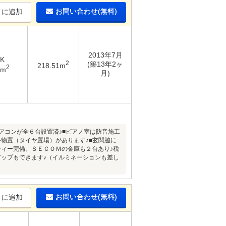
お問い合わせ(無料)
りに追加
2013年7月
DK
2
(築13年2ヶ
218.51m
2
1m
月)
アコンが全６台設置済♪■ピアノ室は防音施工
物置（タイヤ置場）があります♪■玄関脇に
ィー完備、ＳＥＣＯＭの金庫も２台あり♪税
ップもできます♪（イルミネーションも差し
お問い合わせ(無料)
りに追加