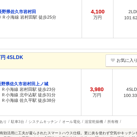
4,100
長野県佐久市岩村田
2LD
ＪＲ小海線 岩村田駅 徒歩25分
万円
101.6
円 4SLDK
お気に入
長野県佐久市岩村田上ノ城
3,980
ＪＲ小海線 岩村田駅 徒歩23分
4SL
ＪＲ小海線 北中込駅 徒歩31分
万円
100.3
ＪＲ小海線 佐久平駅 徒歩38分
あり
駐車3台
システムキッチン
オール電化
浴室乾燥機
所有権
有効活用に工夫が凝らされたスマートハウス仕様。更に炎を使わず空気やキッチン