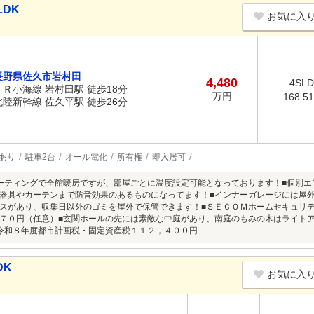
LDK
お気に入
長野県佐久市岩村田
4,480
4SL
ＪＲ小海線 岩村田駅 徒歩18分
万円
168.5
北陸新幹線 佐久平駅 徒歩26分
あり
駐車2台
オール電化
所有権
即入居可
ーティングで全館暖房ですが、部屋ごとに温度設定可能となっております！■個別エ
器具やカーテンまで防音効果のあるものになってます！■インナーガレージには屋外
スがあり、収集日以外のゴミを屋外で保管できます！■ＳＥＣＯＭホームセキュリテ
７０円（任意）■玄関ホールの先には素敵な中庭があり、南庭のもみの木はライトア
令和８年度都市計画税・固定資産税１１２，４００円
DK
お気に入