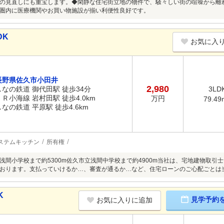
の見直しにも重宝します。◆閑静な住宅街立地の物件で、騒々しい街の喧噪から離
圏内に医療機関やお買い物施設が揃い利便性良好です。
DK
お気に入
長野県佐久市小田井
2,980
しなの鉄道 御代田駅 徒歩34分
3LD
ＪＲ小海線 岩村田駅 徒歩4.0km
万円
79.49
しなの鉄道 平原駅 徒歩4.6km
ステムキッチン
所有権
浅間小学校まで約5300m佐久市立浅間中学校まで約4900m当社は、宅地建物取
おります。支払っていけるか…、審査が通るか…など、住宅ローンのご心配ごとは
K
見学予約
お気に入りに追加