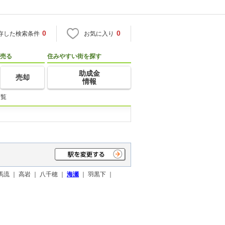
0
0
存した検索条件
お気に入り
売る
住みやすい街を探す
助成金
売却
情報
一覧
馬流 ｜
高岩 ｜
八千穂 ｜
海瀬
｜
羽黒下 ｜