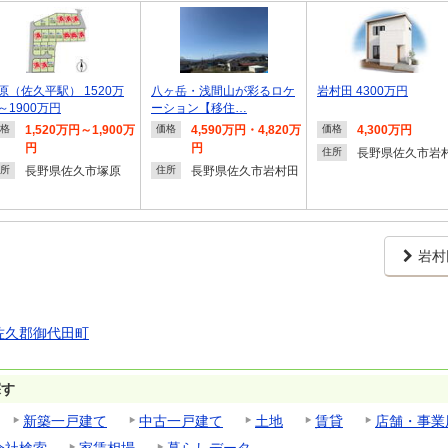
原（佐久平駅） 1520万
八ヶ岳・浅間山が彩るロケ
岩村田 4300万円
～1900万円
ーション【移住…
1,520万円～1,900万
4,590万円・4,820万
4,300万円
格
価格
価格
円
円
長野県佐久市岩
住所
長野県佐久市塚原
長野県佐久市岩村田
所
住所
岩村
佐久郡御代田町
探す
新築一戸建て
中古一戸建て
土地
賃貸
店舗・事業
会社検索
家賃相場
暮らしデータ