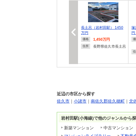
長土呂（岩村田駅） 1450
塚
万円
円
1,450万円
価格
価
長野県佐久市長土呂
住所
住
近辺の市区から探す
佐久市
｜
小諸市
｜
南佐久郡佐久穂町
｜
北
岩村田駅(小海線)で他のジャンルから
新築マンション
中古マンション
マンションライブラリー
不動産