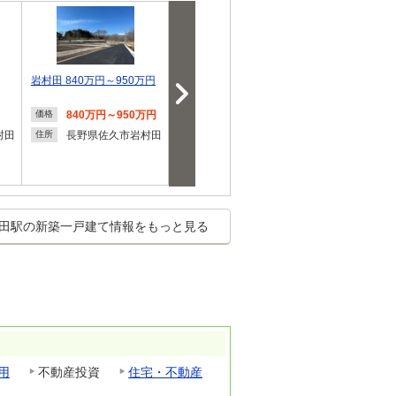
岩村田 840万円～950万円
岩村田（岩村田駅） 3190
【佐久平駅徒歩
万円
市長土呂城ヶ
840万円～950万円
3,190万円
5,390
価格
価格
価格
村田
長野県佐久市岩村田
長野県佐久市岩村田
長野県
住所
住所
住所
田駅の新築一戸建て情報をもっと見る
用
不動産投資
住宅・不動産