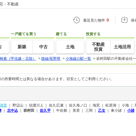
住宅・不動産
0
最近見た物件
保
一戸建てを買う
建てる
投資する
不動産
古
新築
中古
土地
土地活用
投資
検索（甲信越・北陸）
>
路線/長野県
>
小海線の駅一覧
>
岩村田駅の不動産会社
際の所要時間とは異なる場合があります。目安としてご利用ください。
清里
｜
野辺山 ｜
信濃川上 ｜
佐久広瀬 ｜
佐久海ノ口 ｜
海尻 ｜
松原湖 ｜
小海 ｜
津
｜
北中込
｜
岩村田
｜
佐久平
｜
中佐都 ｜
美里 ｜
三岡 ｜
乙女
｜
東小諸 ｜
小諸