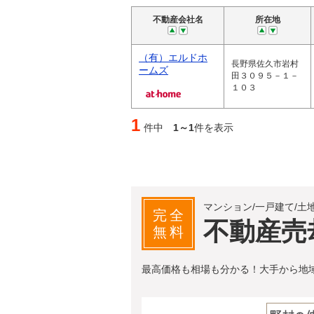
不動産会社名
所在地
（有）エルドホ
長野県佐久市岩村
ームズ
田３０９５－１－
１０３
1
件中
1～1
件を表示
マンション/一戸建て/土
完全
不動産売
無料
最高価格も相場も分かる！大手から地