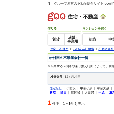
NTTグループ運営の不動産総合サイト goo
借りる
マンションを買う
店舗･
賃貸
新築
中
事業用
住宅・不動産
>
不動産会社検索
>
不動産会社
岩村田の不動産会社一覧
※乗車する時間帯や乗り換え時間によって、実
検索条件
駅：岩村田
指定なし
｜
小淵沢 ｜
甲斐小泉 ｜
甲斐大泉 ｜
青沼
｜
臼田
｜
龍岡城 ｜
太田部 ｜
中込
｜
滑
1
件中
1～1
件を表示