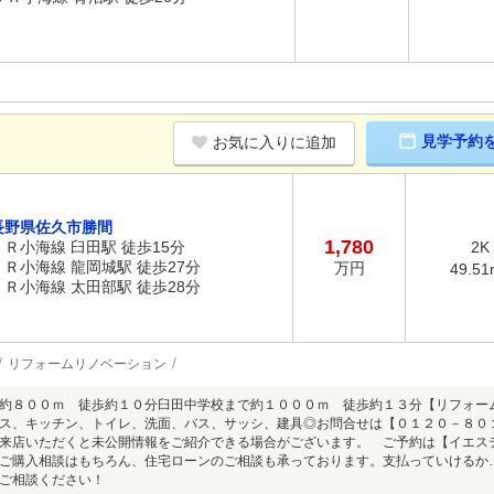
見学予約
お気に入りに追加
長野県佐久市勝間
1,780
ＪＲ小海線 臼田駅 徒歩15分
2K
ＪＲ小海線 龍岡城駅 徒歩27分
万円
49.51
ＪＲ小海線 太田部駅 徒歩28分
リフォームリノベーション
約８００ｍ 徒歩約１０分臼田中学校まで約１０００ｍ 徒歩約１３分【リフォー
ス、キッチン、トイレ、洗面、バス、サッシ、建具◎お問合せは【０１２０－８０
来店いただくと未公開情報をご紹介できる場合がございます。 ご予約は【イエス
ご購入相談はもちろん、住宅ローンのご相談も承っております。支払っていけるか
ご相談ください！