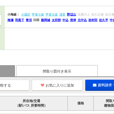
小海線：
小淵沢
甲斐小泉
甲斐大泉
清里
野辺山
信濃川上
佐久広瀬
佐久
海瀬
羽黒下
青沼
臼田
龍岡城
太田部
中込
滑津
北中込
岩村田
佐久平
中
間取り図付き表示
お気に入りに追加
資料請求
所在地/交通
間取
価格
（駅/バス 所要時間）
建物面