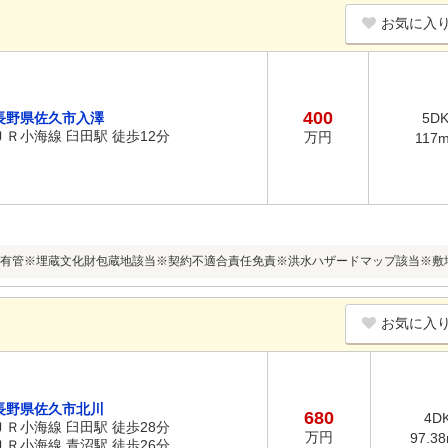
お気に入
400
長野県佐久市入澤
5D
ＪＲ小海線 臼田駅 徒歩12分
万円
117
有管※埋蔵文化財包蔵地該当※契約不適合責任免責※洪水ハザードマップ該当※敷地内他1
お気に入
長野県佐久市北川
680
4D
ＪＲ小海線 臼田駅 徒歩28分
万円
97.3
ＪＲ小海線 青沼駅 徒歩26分