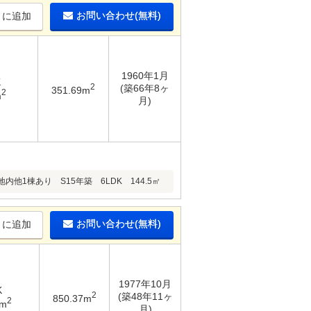
お問い合わせ(無料)
りに追加
1960年1月
K
2
(築66年8ヶ
351.69m
2
m
月)
棟あり S15年築 6LDK 144.5㎡
お問い合わせ(無料)
りに追加
1977年10月
K
2
(築48年11ヶ
850.37m
2
8m
月)