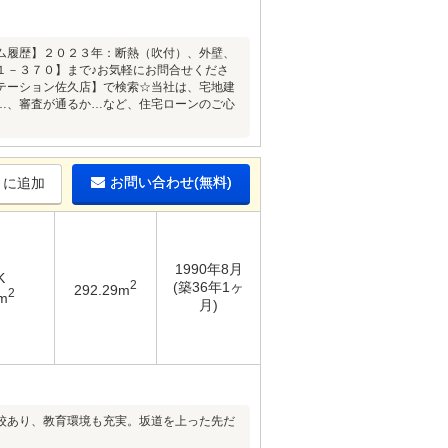
ム履歴】２０２３年：断熱（吹付）、外壁、
１－３７０】まで♪お気軽にお問合せくださ
テーション佐久店】で検索☆当社は、宅地建
…、審査が通るか…など、住宅ローンのご心
お問い合わせ(無料)
りに追加
1990年8月
K
2
(築36年1ヶ
292.29m
2
m
月)
校あり、教育環境も充実。坂道を上った先だ