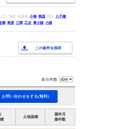
海ノ口
海尻
松原湖
小海
馬流
高岩
八千穂
佐都
美里
三岡
乙女
東小諸
小諸
この条件を保存
表示件数
・お問い合わせをする(無料)
り
築年月
土地面積
積
築年数