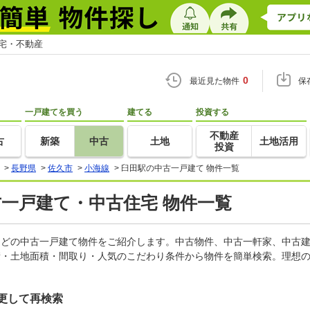
住宅・不動産
0
最近見た物件
保
一戸建てを買う
建てる
投資する
不動産
古
新築
中古
土地
土地活用
投資
>
長野県
>
佐久市
>
小海線
>
臼田駅の中古一戸建て 物件一覧
古一戸建て・中古住宅 物件一覧
家などの中古一戸建て物件をご紹介します。中古物件、中古一軒家、中古
積・土地面積・間取り・人気のこだわり条件から物件を簡単検索。理想の
更して再検索