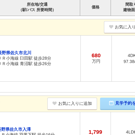
所在地/交通
間取
価格
（駅/バス 所要時間）
建物面
お気に入
長野県佐久市北川
680
4D
ＪＲ小海線 臼田駅 徒歩28分
万円
97.3
ＪＲ小海線 青沼駅 徒歩26分
K
見学予約
お気に入りに追加
長野県佐久市入澤
1,799
4LD
ＪＲ小海線 羽黒下駅 徒歩16分