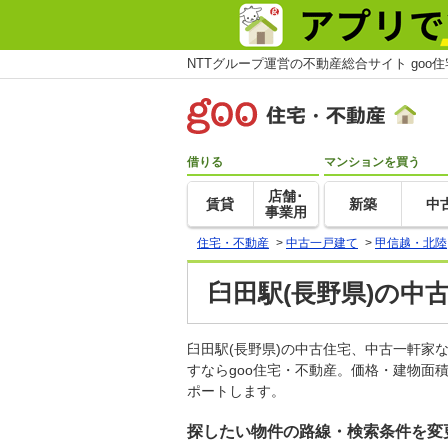
NTTグループ運営の不動産総合サイト goo
借りる
マンションを買う
店舗･
賃貸
新築
中
事業用
住宅・不動産
>
中古一戸建て
>
甲信越・北陸
臼田駅(長野県)の中
臼田駅(長野県)の中古住宅、中古一軒
すならgoo住宅・不動産。価格・建物面
ポートします。
探したい物件の路線・検索条件を変