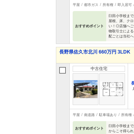
平屋
都市ガス
所有権
即入居可
臼田小学校まで
屋根、床、クロ
おすすめポイント
い！◎店舗へご
物取引士による
配ごとは当社へ
長野県佐久市北川 660万円 3LDK
中古住宅
平屋
南道路
駐車場あり
所有権
臼田小学校まで
おすすめポイント
からこそ得られ