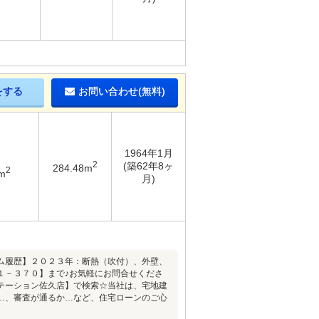
をする
お問い合わせ(無料)
1964年1月
2
(築62年8ヶ
284.48m
2
m
月)
ム履歴】２０２３年：断熱（吹付）、外壁、
１－３７０】まで♪お気軽にお問合せくださ
テーション佐久店】で検索☆当社は、宅地建
…、審査が通るか…など、住宅ローンのご心