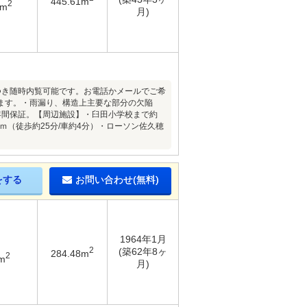
445.61m
2
1m
月)
件につき随時内覧可能です。お電話かメールでご希
ます。・雨漏り、構造上主要な部分の欠陥
年間保証。【周辺施設】・臼田小学校まで約
0ｍ（徒歩約25分/車約4分）・ローソン佐久穂
をする
お問い合わせ(無料)
1964年1月
2
(築62年8ヶ
284.48m
2
m
月)