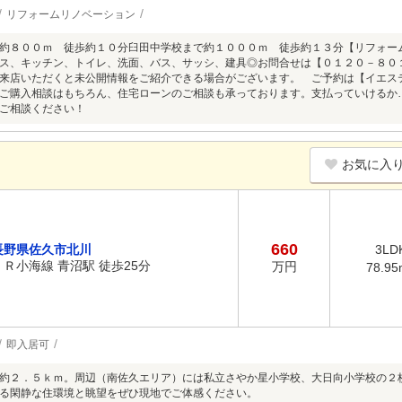
リフォームリノベーション
約８００ｍ 徒歩約１０分臼田中学校まで約１０００ｍ 徒歩約１３分【リフォー
ス、キッチン、トイレ、洗面、バス、サッシ、建具◎お問合せは【０１２０－８０
来店いただくと未公開情報をご紹介できる場合がございます。 ご予約は【イエス
ご購入相談はもちろん、住宅ローンのご相談も承っております。支払っていけるか
ご相談ください！
お気に入
660
長野県佐久市北川
3LD
ＪＲ小海線 青沼駅 徒歩25分
万円
78.95
即入居可
約２．５ｋｍ。周辺（南佐久エリア）には私立さやか星小学校、大日向小学校の２
る閑静な住環境と眺望をぜひ現地でご体感ください。