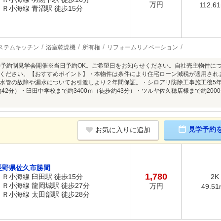
万円
112.6
ＪＲ小海線 青沼駅 徒歩15分
ステムキッチン
浴室乾燥機
所有権
リフォームリノベーション
8/9(日)予約制見学会開催※当日予約OK。ご希望日をお知らせください。自社売主物
ください。【おすすめポイント】・本物件は条件により住宅ローン減税が適用され
水管の故障や漏水についてお引渡しより２年間保証。・シロアリ防除工事施工後5
約42分）・臼田中学校まで約3400ｍ（徒歩約43分）・ツルヤ佐久穂店様まで約200
見学予約
お気に入りに追加
長野県佐久市勝間
1,780
ＪＲ小海線 臼田駅 徒歩15分
2K
ＪＲ小海線 龍岡城駅 徒歩27分
万円
49.51
ＪＲ小海線 太田部駅 徒歩28分