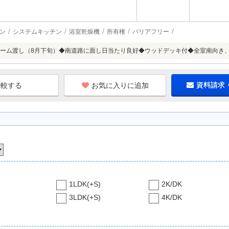
ン
システムキッチン
浴室乾燥機
所有権
バリアフリー
ーム渡し（8月下旬）◆南道路に面し日当たり良好◆ウッドデッキ付◆全室南向き
お気に入りに追加
資料請求
1LDK(+S)
2K/DK
3LDK(+S)
4K/DK