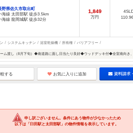
長野県佐久市取出町
1,849
4SL
小海線 太田部駅 徒歩3.5km
万円
110.9
小海線 龍岡城駅 徒歩32分
ン
システムキッチン
浴室乾燥機
所有権
バリアフリー
ーム渡し（8月下旬）◆南道路に面し日当たり良好◆ウッドデッキ付◆全室南向き
お気に入りに追加
資料請求
申し訳ございません。条件にあう物件が少なかったため
以下は「臼田駅と太田部駅」の物件情報を表示しています。