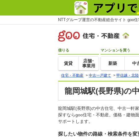
NTTグループ運営の不動産総合サイト goo
借りる
マンションを買う
店舗･
賃貸
新築
中
事業用
住宅・不動産
>
中古一戸建て
>
甲信越・北陸
龍岡城駅(長野県)の
龍岡城駅(長野県)の中古住宅、中古一
探すならgoo住宅・不動産。価格・建物
サポートします。
探したい物件の路線・検索条件を変