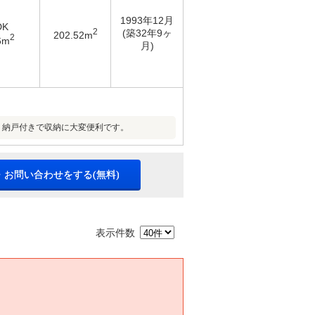
1993年12月
DK
2
(築32年9ヶ
202.52m
2
6m
月)
、納戸付きで収納に大変便利です。
・お問い合わせをする(無料)
表示件数