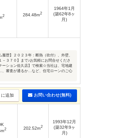
1964年1月
2
(築62年8ヶ
284.48m
2
m
月)
ム履歴】２０２３年：断熱（吹付）、外壁、
１－３７０】まで♪お気軽にお問合せくださ
テーション佐久店】で検索☆当社は、宅地建
…、審査が通るか…など、住宅ローンのご心
お問い合わせ(無料)
りに追加
1993年12月
DK
2
(築32年9ヶ
202.52m
2
6m
月)