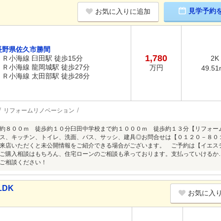
見学予約
お気に入りに追加
長野県佐久市勝間
1,780
ＪＲ小海線 臼田駅 徒歩15分
2K
ＪＲ小海線 龍岡城駅 徒歩27分
万円
49.51
ＪＲ小海線 太田部駅 徒歩28分
リフォームリノベーション
約８００ｍ 徒歩約１０分臼田中学校まで約１０００ｍ 徒歩約１３分【リフォー
ス、キッチン、トイレ、洗面、バス、サッシ、建具◎お問合せは【０１２０－８０
来店いただくと未公開情報をご紹介できる場合がございます。 ご予約は【イエス
ご購入相談はもちろん、住宅ローンのご相談も承っております。支払っていけるか
ご相談ください！
LDK
お気に入