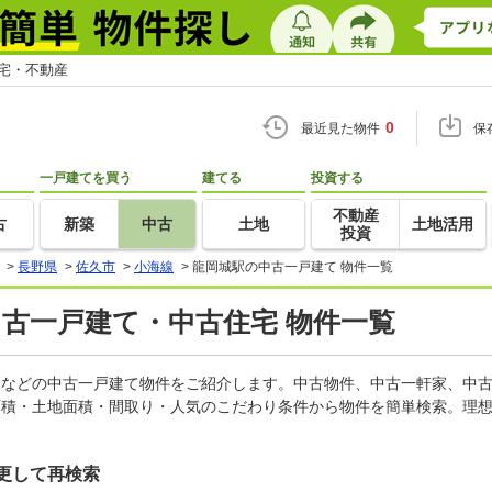
住宅・不動産
0
最近見た物件
保
一戸建てを買う
建てる
投資する
不動産
古
新築
中古
土地
土地活用
投資
>
長野県
>
佐久市
>
小海線
>
龍岡城駅の中古一戸建て 物件一覧
中古一戸建て・中古住宅 物件一覧
軒家などの中古一戸建て物件をご紹介します。中古物件、中古一軒家、中
面積・土地面積・間取り・人気のこだわり条件から物件を簡単検索。理想
更して再検索