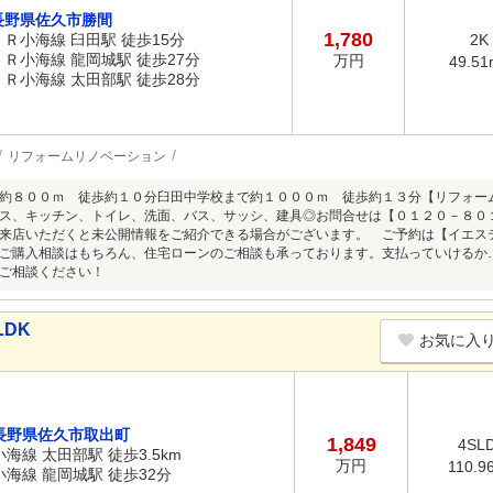
長野県佐久市勝間
1,780
ＪＲ小海線 臼田駅 徒歩15分
2K
ＪＲ小海線 龍岡城駅 徒歩27分
万円
49.51
ＪＲ小海線 太田部駅 徒歩28分
リフォームリノベーション
約８００ｍ 徒歩約１０分臼田中学校まで約１０００ｍ 徒歩約１３分【リフォー
ス、キッチン、トイレ、洗面、バス、サッシ、建具◎お問合せは【０１２０－８０
来店いただくと未公開情報をご紹介できる場合がございます。 ご予約は【イエス
ご購入相談はもちろん、住宅ローンのご相談も承っております。支払っていけるか
ご相談ください！
LDK
お気に入
長野県佐久市取出町
1,849
4SL
小海線 太田部駅 徒歩3.5km
万円
110.9
小海線 龍岡城駅 徒歩32分