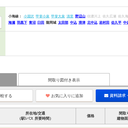
小海線：
小淵沢
甲斐小泉
甲斐大泉
清里
野辺山
信濃川上
佐久広瀬
佐久
海瀬
羽黒下
青沼
臼田
龍岡城
太田部
中込
滑津
北中込
岩村田
佐久平
中
間取り図付き表示
お気に入りに追加
資料請求
所在地/交通
間取
価格
（駅/バス 所要時間）
建物面