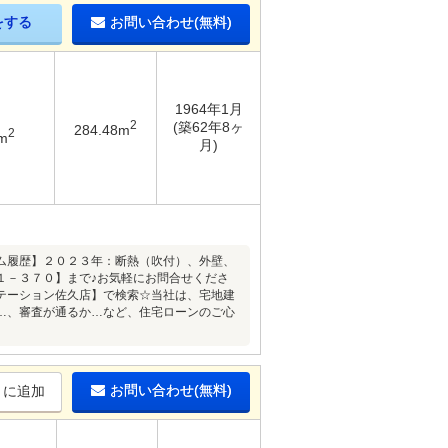
をする
お問い合わせ(無料)
1964年1月
2
(築62年8ヶ
284.48m
2
m
月)
ム履歴】２０２３年：断熱（吹付）、外壁、
１－３７０】まで♪お気軽にお問合せくださ
テーション佐久店】で検索☆当社は、宅地建
…、審査が通るか…など、住宅ローンのご心
お問い合わせ(無料)
りに追加