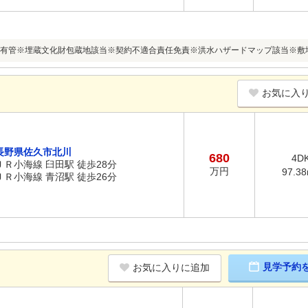
有管※埋蔵文化財包蔵地該当※契約不適合責任免責※洪水ハザードマップ該当※敷地内他1
お気に入
長野県佐久市北川
680
4D
ＪＲ小海線 臼田駅 徒歩28分
万円
97.3
ＪＲ小海線 青沼駅 徒歩26分
見学予約
お気に入りに追加