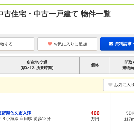
中古住宅・中古一戸建て 物件一覧
お気に入りに追加
資料請求
所在地/交通
間取
価格
（駅/バス 所要時間）
建物面
お気に入
400
長野県佐久市入澤
5D
ＪＲ小海線 臼田駅 徒歩12分
万円
117