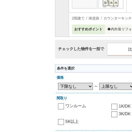
2階建て
南道路
カウンターキッチ
おすすめポイント
◆内外装リフォ
チェックした物件を一括で
条件を選択
価格
～
間取り
ワンルーム
1K/DK
3K/DK
5K以上