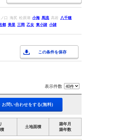
海ノ口
海尻
松原湖
小海
馬流
高岩
八千穂
佐都
美里
三岡
乙女
東小諸
小諸
この条件を保存
表示件数
・お問い合わせをする(無料)
り
築年月
土地面積
積
築年数