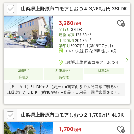
山梨県上野原市コモアしおつ４ 3,280万円 3SLDK
3,280
万円
間取り
3SLDK
2
建物面積
123.23m
2
土地面積
204.84m
築年月
2007年2月(築19年7ヶ月)
ＪＲ中央線 四方津駅 徒歩10分
山梨県上野原市コモアしおつ４
2階建て
駐車場あり
駐車2台
床暖房
所有権
【ＰＬＡＮ】3ＬDK＋Ｓ（納戸）■南東向きの大開口窓で明るい、
床暖房付きＬＤＫ（約18.9帖）■食品・日用品・調理家電をまとめ
て収納可能なパントリー（約2.4帖）あり■２階洋室（約6.3帖）に
はWIC（約3.0帖）あり■2階洋室（約11.7帖）にはロフト（約6.8
帖）あり■LDKからつながる屋外スペース・ウッドデッキあり■浴
山梨県上野原市コモアしおつ２ 1,700万円 4LDK
室・洗面２階バルコニー隣接で家事動線◎【交通】JR中央本線
「四方津」駅 徒歩10分コモアブリッジ下部ステーションまで徒
歩2分・斜行エレベーター4分・上部ステーションから徒歩4分
1,700
万円