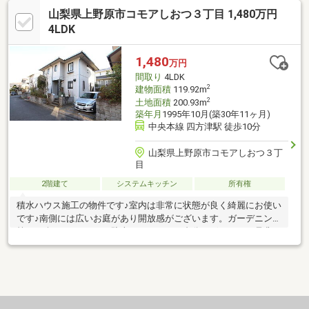
山梨県上野原市コモアしおつ３丁目 1,480万円
4LDK
1,480
万円
間取り
4LDK
2
建物面積
119.92m
2
土地面積
200.93m
築年月
1995年10月(築30年11ヶ月)
中央本線 四方津駅 徒歩10分
山梨県上野原市コモアしおつ３丁
目
2階建て
システムキッチン
所有権
積水ハウス施工の物件です♪室内は非常に状態が良く綺麗にお使い
です♪南側には広いお庭があり開放感がございます。ガーデニング
等もお楽しみ頂けます♪駐車スペースも２台分ございます。是非、
お問合わせ下さい♪