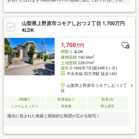
な物件です♪車は嬉しい並列駐車で２台分ございます。お庭付きで
ガーデニング等最適♪
山梨県上野原市コモアしおつ２丁目 1,700万円
4LDK
1,700
万円
間取り
4LDK
2
建物面積
140.56m
2
土地面積
228.01m
築年月
1992年7月(築34年2ヶ月)
中央本線 四方津駅 徒歩14分
山梨県上野原市コモアしおつ２丁
目
2階建て
駐車場あり
駐車2台
システムキッチン
所有権
即入居可
陽光に包まれた南庭と開放的な眺望が広がる邸宅！