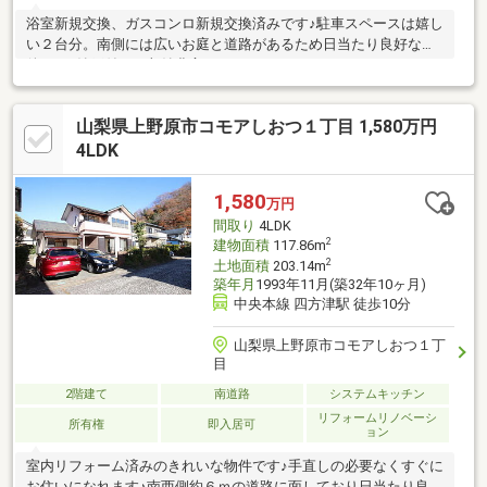
浴室新規交換、ガスコンロ新規交換済みです♪駐車スペースは嬉し
い２台分。南側には広いお庭と道路があるため日当たり良好な物
件です♪納戸付きで収納豊富です♪
山梨県上野原市コモアしおつ１丁目 1,580万円
4LDK
1,580
万円
間取り
4LDK
2
建物面積
117.86m
2
土地面積
203.14m
築年月
1993年11月(築32年10ヶ月)
中央本線 四方津駅 徒歩10分
山梨県上野原市コモアしおつ１丁
目
2階建て
南道路
システムキッチン
リフォームリノベーシ
所有権
即入居可
ョン
室内リフォーム済みのきれいな物件です♪手直しの必要なくすぐに
お住いになれます♪南西側約６ｍの道路に面しており日当たり良好