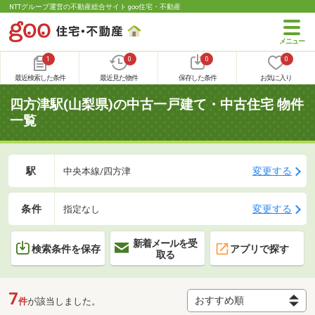
NTTグループ運営の不動産総合サイト goo住宅・不動産
1
0
0
0
最近検索した条件
最近見た物件
保存した条件
お気に入り
四方津駅(山梨県)の中古一戸建て・中古住宅 物件
一覧
駅
変更する
中央本線/四方津
条件
変更する
指定なし
新着メールを受
検索条件を保存
アプリで探す
取る
7
件
が該当しました。