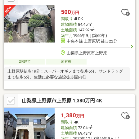
環境が保たれた「高木中央」アドレス。＊えちぜん鉄道「福井」
駅など2沿線以上利用可能。＊市街地へのアクセスがスムーズで通
500
万円
勤・通学に便利。＊ショッピング施設や飲食店が周辺にあり、利
間取り
4LDK
便性が揃っています。
2
建物面積
84.45m
2
土地面積
147.92m
築年月
1966年9月(築60年)
中央本線 上野原駅 徒歩22分
山梨県上野原市上野原
2階建て
所有権
上野原駅徒歩19分！スーパーオギノまで徒歩6分、サンドラッグ
まで徒歩5分、生活に必要な施設徒歩圏内◎
山梨県上野原市上野原 1,380万円 4K
1,380
万円
間取り
4K
2
建物面積
72.04m
2
土地面積
69.43m
築年月
1979年12月(築46年9ヶ月)