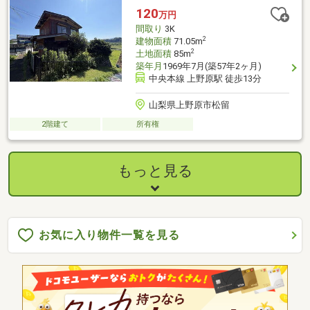
120
万円
間取り
3K
2
建物面積
71.05m
2
土地面積
85m
築年月
1969年7月(築57年2ヶ月)
中央本線 上野原駅 徒歩13分
山梨県上野原市松留
2階建て
所有権
もっと見る
お気に入り物件一覧を見る