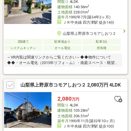
間取り
4LDK
2
建物面積
140.56m
2
土地面積
228.01m
築年月
1992年7月(築34年2ヶ月)
ＪＲ中央線 四方津駅 徒歩14分
山梨県上野原市コモアしおつ２
2階建て
駐車場あり
駐車2台
システムキッチン
オール電化
所有権
～VR内覧は関連リンクからご覧ください～◆◆物件について
◆◆・オール電化（2015年リフォ－ム）・南庭スペース・眺望良
好・駐車並列2台可能（車種制限有）・トイレ2か所（温水洗浄
便）◆◆周辺環境情報◆◆・公正屋コモアプラザ店 徒歩8
分 ・上野原市立上野原西小学校 徒歩3分
山梨県上野原市コモアしおつ２ 2,080万円 4LDK
2,080
万円
間取り
4LDK
2
建物面積
105.28m
2
土地面積
206.51m
築年月
1993年11月(築32年10ヶ月)
ＪＲ中央線 四方津駅 徒歩10分