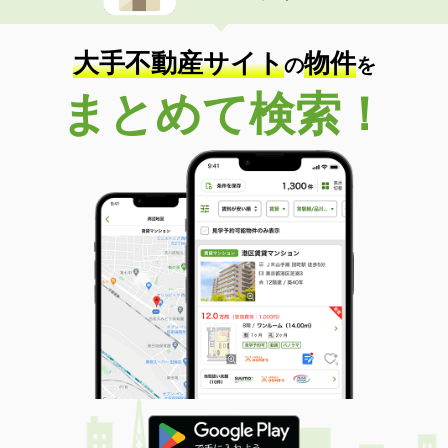
大手不動産サイト
物件
の
を
まとめて検索！