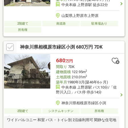
中央本線 上野原駅 徒歩22分
山梨県上野原市上野原
2階建て
南道路
駐車場あり
所有権
神奈川県相模原市緑区小渕 680万円 7DK
680
万円
間取り
7DK
2
建物面積
122.95m
2
土地面積
210.01m
築年月
1980年3月(築46年6ヶ月)
中央本線 上野原駅 バス10分/「佐
野川入口」バス停 停歩14分
神奈川県相模原市緑区小渕
2階建て
システムキッチン
所有権
ワイドバルコニー 和室 バス・トイレ別 2沿線利用可 閑静な住宅地