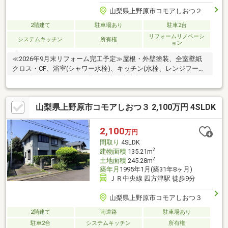
山梨県上野原市コモアしおつ２
2階建て
駐車場あり
駐車2台
リフォームリノベーシ
システムキッチン
所有権
ョン
≪2026年9月末リフォーム完工予定≫屋根・外壁塗装、全室壁紙
クロス・CF、浴室(シャワー水栓)、キッチン(水栓、レンジフー
ド、ビルドインガステーブル)、洗面化粧台(1F/2F)、トイレ
(1F/2F)、ふすま、畳表替、障子、TVモニター付きインターホン、
給湯器、室内クリーニングetc... まずは【資料請求する】から簡
山梨県上野原市コモアしおつ３ 2,100万円 4SLDK
単にお問い合わせできます。《週末は家族でゆったり過ごせる住
空間》ゆとりある間取りで、週末にはご家族と穏やかな時間を楽
しめる住環境です。小学校やスーパー等の生活施設が徒歩圏内に
2,100
万円
揃い、毎日の暮らしもスムーズ。子育て世帯にも安心の利便性と
間取り
4SLDK
住み心地を兼ね備えています。
2
建物面積
135.21m
2
土地面積
245.28m
築年月
1995年1月(築31年8ヶ月)
ＪＲ中央線 四方津駅 徒歩9分
山梨県上野原市コモアしおつ３
2階建て
南道路
駐車場あり
駐車2台
システムキッチン
所有権