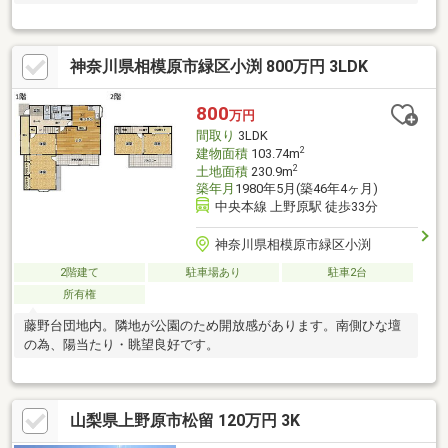
神奈川県相模原市緑区小渕 800万円 3LDK
800
万円
間取り
3LDK
2
建物面積
103.74m
2
土地面積
230.9m
築年月
1980年5月(築46年4ヶ月)
中央本線 上野原駅 徒歩33分
神奈川県相模原市緑区小渕
2階建て
駐車場あり
駐車2台
所有権
藤野台団地内。隣地が公園のため開放感があります。南側ひな壇
の為、陽当たり・眺望良好です。
山梨県上野原市松留 120万円 3K