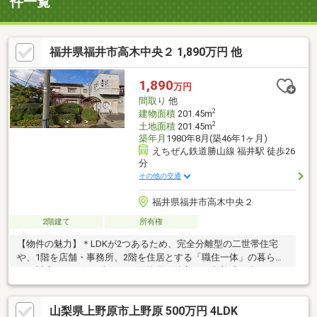
件一覧
福井県福井市高木中央２ 1,890万円 他
1,890
万円
間取り
他
2
建物面積
201.45m
2
土地面積
201.45m
築年月
1980年8月(築46年1ヶ月)
えちぜん鉄道勝山線 福井駅 徒歩26
分
その他の交通
福井県福井市高木中央２
2階建て
所有権
【物件の魅力】＊LDKが2つあるため、完全分離型の二世帯住宅
や、1階を店舗・事務所、2階を住居とする「職住一体」の暮らし
にも対応。＊西側・南側の二面接道＊隣家との密着感が少なく、
プライバシーも守りやすい贅沢な立地。＊南側が開けており、陽
当り良好。約10坪以上の広い南庭があり、ガーデニングや子供の
山梨県上野原市上野原 500万円 4LDK
遊び場に最適。【エリアの魅力】＊利便性が高く、落ち着いた住