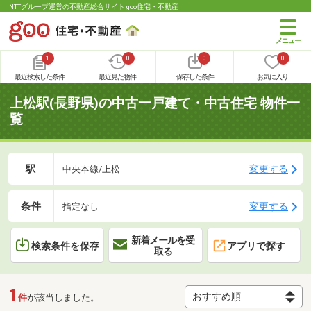
NTTグループ運営の不動産総合サイト goo住宅・不動産
1
0
0
0
最近検索した条件
最近見た物件
保存した条件
お気に入り
上松駅(長野県)の中古一戸建て・中古住宅 物件一
覧
駅
変更する
中央本線/上松
条件
変更する
指定なし
新着メールを受
検索条件を保存
アプリで探す
取る
1
件
が該当しました。