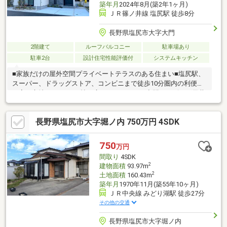
築年月
2024年8月(築2年1ヶ月)
ＪＲ篠ノ井線 塩尻駅 徒歩8分
長野県塩尻市大字大門
2階建て
ルーフバルコニー
駐車場あり
駐車2台
設計住宅性能評価付
システムキッチン
■家族だけの屋外空間プライベートテラスのある住まい■塩尻駅、
スーパー、ドラッグストア、コンビニまで徒歩10分圏内の利便性
の高い立地■LDKは21.5帖の広々ゆとりのある空間。リビング天井
高は3ｍ20ｃｍでおおらかに暮らせます。■リビング前には家族だ
けの屋外空間プライベートテラス。ご家族でＢＢＱやお子様のプ
長野県塩尻市大字堀ノ内 750万円 4SDK
ール遊びなど楽しめます。■共働き子育て世帯の時間の合理化と
家族のプライバシーを確保した「脱衣洗面セパレート設計」■1階
の洋室は客間やファミリークロゼットなど、さまざまな用途で使
750
万円
えます。
間取り
4SDK
2
建物面積
93.97m
2
土地面積
160.43m
築年月
1970年11月(築55年10ヶ月)
ＪＲ中央線 みどり湖駅 徒歩27分
その他の交通
長野県塩尻市大字堀ノ内