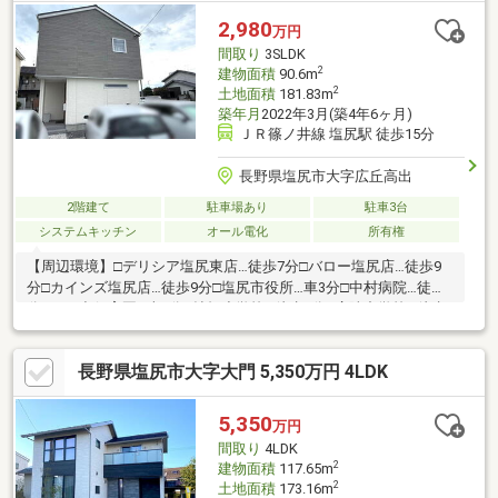
2,980
万円
間取り
3SLDK
2
建物面積
90.6m
2
土地面積
181.83m
築年月
2022年3月(築4年6ヶ月)
ＪＲ篠ノ井線 塩尻駅 徒歩15分
長野県塩尻市大字広丘高出
2階建て
駐車場あり
駐車3台
システムキッチン
オール電化
所有権
【周辺環境】□デリシア塩尻東店…徒歩7分□バロー塩尻店…徒歩9
分□カインズ塩尻店…徒歩9分□塩尻市役所…車3分□中村病院…徒歩8
分□日の出保育園…車3分□桔梗小学校…徒歩7分□広陵中学校…徒歩
30分【おすすめポイント】◆2022年築の築浅デザイン住宅！ 吹
抜けのある開放的なLDKに 書斎＆WICを備え暮らしやすさ充
長野県塩尻市大字大門 5,350万円 4LDK
実。 整った外構と南庭もポイント◎◆小学校徒歩7分で子育て
にも安心。 スーパー・病院・コンビニ・ドラッグストア・ ホ
ームセンターが徒歩10分圏内に揃います。◆24時間換気システム
5,350
万円
「ルフロ400」設置。 快適性と省エネ性にも配慮しています。
間取り
4LDK
2
建物面積
117.65m
2
土地面積
173.16m