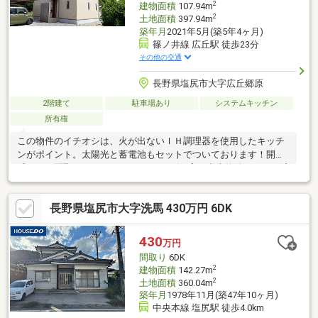
2
建物面積
107.94m
2
土地面積
397.94m
築年月
2021年5月(築5年4ヶ月)
篠ノ井線 広丘駅 徒歩23分
その他の交通
長野県塩尻市大字広丘郷原
2階建て
駐車場あり
システムキッチン
所有権
この物件のイチオシは、火が出ないＩＨ調理器を使用したキッチ
ンがポイント。太陽光と蓄電池もセットでついております！開放
感のある間取りの3ＬＤＫです。ニーズの高い中古物件にも、経済
的なメリットが大きいです
長野県塩尻市大字洗馬 430万円 6DK
430
万円
間取り
6DK
2
建物面積
142.27m
2
土地面積
360.04m
築年月
1978年11月(築47年10ヶ月)
中央本線 塩尻駅 徒歩4.0km