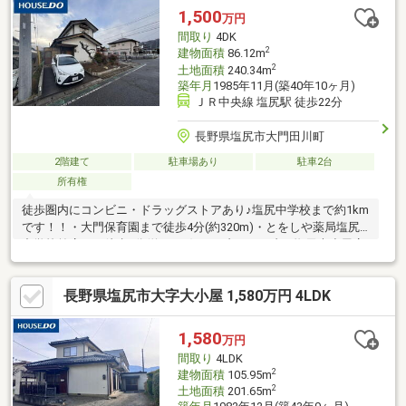
1,500
万円
間取り
4DK
2
建物面積
86.12m
2
土地面積
240.34m
築年月
1985年11月(築40年10ヶ月)
ＪＲ中央線 塩尻駅 徒歩22分
長野県塩尻市大門田川町
2階建て
駐車場あり
駐車2台
所有権
徒歩圏内にコンビニ・ドラッグストアあり♪塩尻中学校まで約1km
です！！・大門保育園まで徒歩4分(約320m)・とをしや薬局塩尻
中学校前店まで徒歩9分(約660m)・セブンイレブン/塩尻大小屋店
まで徒歩10分(約740m)・医療法人田村眼科医院まで徒歩10分(約
800m)・塩尻中学校まで徒歩13分(約1030m)
長野県塩尻市大字大小屋 1,580万円 4LDK
1,580
万円
間取り
4LDK
2
建物面積
105.95m
2
土地面積
201.65m