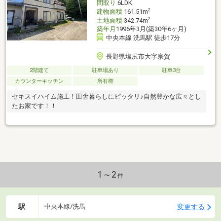
間取り
6LDK
2
建物面積
161.51m
2
土地面積
342.74m
築年月
1996年3月(築30年6ヶ月)
中央本線 洗馬駅 徒歩17分
長野県塩尻市大字宗賀
2階建て
駐車場あり
駐車3台
カウンターキッチン
所有権
セキスイハイム施工！田舎暮らしにピッタリ♪自然豊かな広々とし
たお家です！！
1～2
件
駅
変更する
中央本線/洗馬