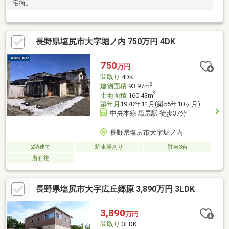
宅街。
長野県塩尻市大字堀ノ内 750万円 4DK
750
万円
間取り
4DK
2
建物面積
93.97m
2
土地面積
160.43m
築年月
1970年11月(築55年10ヶ月)
中央本線 塩尻駅 徒歩37分
長野県塩尻市大字堀ノ内
2階建て
駐車場あり
駐車3台
所有権
長野県塩尻市大字広丘郷原 3,890万円 3LDK
3,890
万円
間取り
3LDK