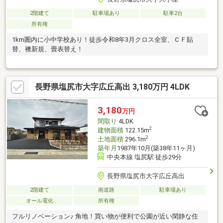
2階建て
駐車場あり
駐車2台
所有権
1km圏内に小中学校あり！徒歩令和8年3月クロス全室、ＣＦ貼
替、襖新規、畳表替え！
長野県塩尻市大字広丘高出 3,180万円 4LDK
3,180
万円
間取り
4LDK
2
建物面積
122.15m
2
土地面積
296.1m
築年月
1987年10月(築38年11ヶ月)
中央本線 塩尻駅 徒歩29分
長野県塩尻市大字広丘高出
2階建て
南道路
駐車場あり
オール電化
所有権
フルリノベーション♪ 角地！買い物が便利で公園が近い閑静な住