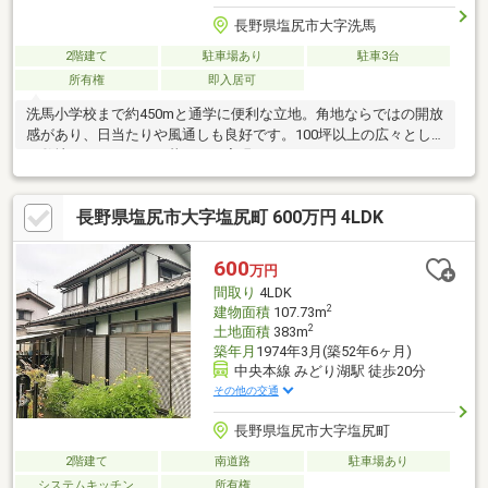
長野県塩尻市大字洗馬
2階建て
駐車場あり
駐車3台
所有権
即入居可
洗馬小学校まで約450mと通学に便利な立地。角地ならではの開放
感があり、日当たりや風通しも良好です。100坪以上の広々とし
た敷地で、ゆとりある暮らしが実現できます。
長野県塩尻市大字塩尻町 600万円 4LDK
600
万円
間取り
4LDK
2
建物面積
107.73m
2
土地面積
383m
築年月
1974年3月(築52年6ヶ月)
中央本線 みどり湖駅 徒歩20分
その他の交通
長野県塩尻市大字塩尻町
2階建て
南道路
駐車場あり
システムキッチン
所有権