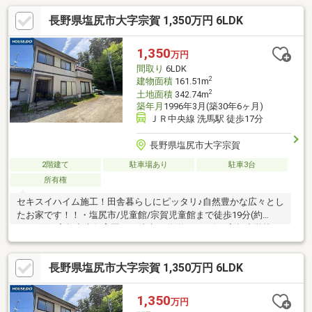
長野県塩尻市大字宗賀 1,350万円 6LDK
1,350
万円
間取り
6LDK
2
建物面積
161.51m
2
土地面積
342.74m
築年月
1996年3月(築30年6ヶ月)
ＪＲ中央線 洗馬駅 徒歩17分
長野県塩尻市大字宗賀
2階建て
駐車場あり
駐車3台
所有権
セキスイハイム施工！田舎暮らしにピッタリ♪自然豊かな広々とし
たお家です！！・塩尻市/児童館/宗賀児童館まで徒歩19分(約
1510m)・宗賀中央保育園まで徒歩21分(約1620m)・宗賀小学校ま
で徒歩22分(約1750m)・洗馬郵便局まで徒歩29分(約2250m)
長野県塩尻市大字宗賀 1,350万円 6LDK
1,350
万円