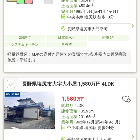
建物面積
150.49m
2
土地面積
450.4m
築年月
1985年5月(築41年4ヶ月)
中央本線 塩尻駅 徒歩13分
長野県塩尻市大門幸町
2階建て
駐車場あり
駐車2台
システムキッチン
所有権
軽量鉄骨造！6DKの庭付き戸建ての登場です♪徒歩圏内に近隣商業
施設・学校あり！！
長野県塩尻市大字大小屋 1,580万円 4LDK
1,580
万円
間取り
4LDK
2
建物面積
105.95m
2
土地面積
201.65m
築年月
1982年12月(築43年9ヶ月)
中央本線 塩尻駅 徒歩24分
長野県塩尻市大字大小屋