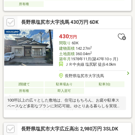
所有権
長野県塩尻市大字洗馬 430万円 6DK
430
万円
間取り
6DK
2
建物面積
142.27m
2
土地面積
360.04m
築年月
1978年11月(築47年10ヶ月)
ＪＲ中央線 塩尻駅 徒歩4.0km
長野県塩尻市大字洗馬
2階建て
駐車場あり
駐車3台
所有権
即入居可
100坪以上の広々とした敷地は、住宅はもちろん、お庭や駐車ス
ペースなど多彩なプランに対応可能。ゆとりある暮らしを実現し
たい方におすすめの魅力あふれる土地です！！
長野県塩尻市大字広丘高出 2,980万円 3SLDK