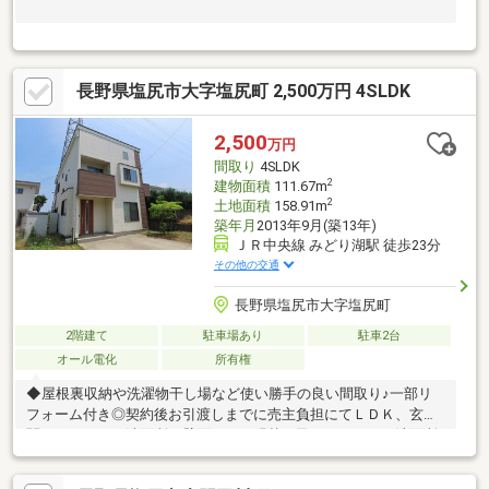
長野県塩尻市大字塩尻町 2,500万円 4SLDK
2,500
万円
間取り
4SLDK
2
建物面積
111.67m
2
土地面積
158.91m
築年月
2013年9月(築13年)
ＪＲ中央線 みどり湖駅 徒歩23分
その他の交通
長野県塩尻市大字塩尻町
2階建て
駐車場あり
駐車2台
オール電化
所有権
◆屋根裏収納や洗濯物干し場など使い勝手の良い間取り♪一部リ
フォーム付き◎契約後お引渡しまでに売主負担にてＬＤＫ、玄
関、トイレ、 洗面所の壁面クロス張替え及びトイレ、 洗面所
の床ＣＦ張替えとハウスクリーニングを実施します◎成約特典と
してエアコン１台プレゼント！ （８畳用標準クラス・工事費