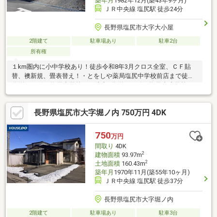
築年月
1982年12月(築43年9ヶ月)
ＪＲ中央線 塩尻駅 徒歩24分
長野県塩尻市大字大小屋
2階建て
駐車場あり
駐車2台
所有権
１km圏内に小中学校あり！徒歩令和8年3月クロス全室、ＣＦ貼
替、襖新規、畳表替え！・とをしや薬局塩尻中学校前店まで徒歩4
分(約280m)・塩尻中学校まで徒歩9分(約650m)・塩尻東小学校ま
で徒歩13分(約980m)
長野県塩尻市大字堀ノ内 750万円 4DK
750
万円
間取り
4DK
2
建物面積
93.97m
2
土地面積
160.43m
築年月
1970年11月(築55年10ヶ月)
ＪＲ中央線 塩尻駅 徒歩37分
長野県塩尻市大字堀ノ内
2階建て
駐車場あり
駐車3台