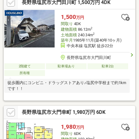
長野県塩尻市大門田川町 1,500万円 4DK
込）◎売主負担でのインスペクション実施可能です〈主な設備〉
小屋裏収納１０．２帖オール電化トイレ２箇所２階物干し場駐車
スペース２台分■周辺環境セブンイレブン塩尻大小屋店（約５５
1,500
万円
０ｍ）とをしや薬局塩尻中学前店（約５００ｍ）塩尻東小学校
間取り
4DK
（約８５０ｍ）塩尻中学校（約１３０ｍ）
2
建物面積
86.12m
2
土地面積
240.34m
築年月
1985年11月(築40年10ヶ月)
中央本線 塩尻駅 徒歩22分
長野県塩尻市大門田川町
2階建て
駐車場あり
駐車2台
所有権
徒歩圏内にコンビニ・ドラッグストアあり♪塩尻中学校まで約1km
です！！
長野県塩尻市大門幸町 1,980万円 6DK
1,980
万円
間取り
6DK
2