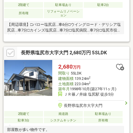
2階建て
駐車場あり
駐車2台
リフォームリノベーシ
所有権
ョン
【周辺環境】□バロー塩尻店…車6分□ウイングロード・デリシア塩
尻店…車7分□カインズ塩尻店…車7分□塩尻病院…車7分□塩尻市役
所…車8分□えんぱーく…車7分□塩尻東小学校…徒歩4分□塩尻中学
校…徒歩8分【おすすめポイント】・4帖の広々サンルーム付！
ご家族分の洗濯物も 天気を気にせず快適に干せます♪・書斎や趣
長野県塩尻市大字大門 2,680万円 5SLDK
味スペースに嬉しい納戸も。・築年数は経過していますが、 こ
れまでにリフォームを重ね 丁寧に使われてきた住まいです。・
小中学校が近く通学に安心。 市街地へも車約7分で便利な立地。
2,680
万円
お気軽にお問合せください♪
間取り
5SLDK
2
建物面積
139.24m
2
土地面積
223.04m
築年月
1998年10月(築27年11ヶ月)
ＪＲ篠ノ井線 塩尻駅 徒歩5分
長野県塩尻市大字大門
2階建て
南道路
駐車場あり
駐車3台
システムキッチン
所有権
部屋数が多い物件です。