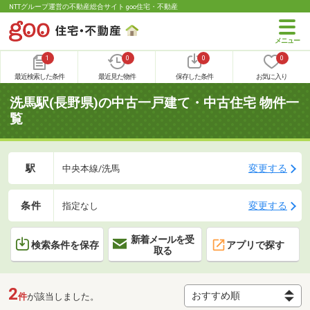
NTTグループ運営の不動産総合サイト goo住宅・不動産
1
0
0
0
最近検索した条件
最近見た物件
保存した条件
お気に入り
洗馬駅(長野県)の中古一戸建て・中古住宅 物件一
覧
駅
変更する
中央本線/洗馬
条件
変更する
指定なし
新着メールを受
検索条件を保存
アプリで探す
取る
2
件
が該当しました。