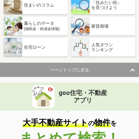
「住みたい街」
住まいのコラム
を見つけよう
暮らしのデータ
家賃相場
(補助金・助成金情報)
人気タウン
住宅ローン
ランキング
ページトップに戻る
goo住宅・不動産
アプリ
大手不動産サイト
物件
の
を
まとめて検索！