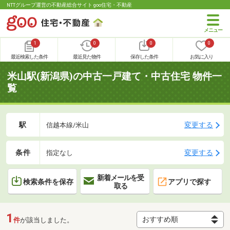
NTTグループ運営の不動産総合サイト goo住宅・不動産
1
0
0
0
最近検索した条件
最近見た物件
保存した条件
お気に入り
米山駅(新潟県)の中古一戸建て・中古住宅 物件一
覧
駅
変更する
信越本線/米山
条件
変更する
指定なし
新着メールを受
検索条件を保存
アプリで探す
取る
1
件
が該当しました。