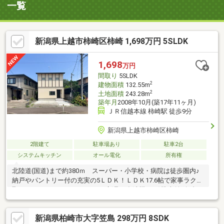
一覧
新潟県上越市柿崎区柿崎 1,698万円 5SLDK
1,698
万円
間取り
5SLDK
2
建物面積
132.55m
2
土地面積
243.28m
築年月
2008年10月(築17年11ヶ月)
ＪＲ信越本線 柿崎駅 徒歩9分
新潟県上越市柿崎区柿崎
2階建て
駐車場あり
駐車2台
システムキッチン
オール電化
所有権
北陸道(国道)まで約380ｍ スーパー・小学校・病院は徒歩圏内♪
納戸やパントリー付の充実の5ＬＤＫ！ＬＤＫ17.6帖で家事ラク間
取り♪ＩＨコンロ、エコキュート新品（食洗機あり)駐車並列2台可
【主なリフォーム内容】■IHコンロ新品 ■キッチン水栓交換 ■洗
面化粧台新品 ■エコキュート新品 ■フロア一部増張 ■クロス
新潟県柏崎市大字笠島 298万円 8SDK
一部貼替 ■畳表替 ■玄関ドア新品 ■外壁一部張替 ■下駄箱