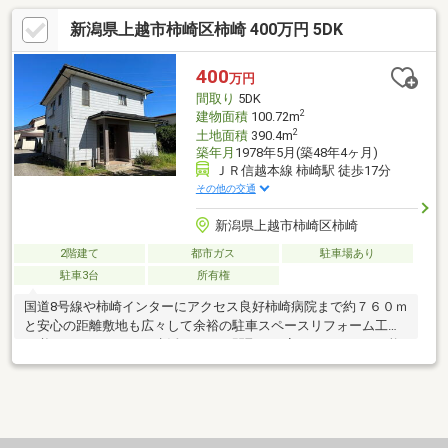
新潟県上越市柿崎区柿崎 400万円 5DK
400
万円
間取り
5DK
2
建物面積
100.72m
2
土地面積
390.4m
築年月
1978年5月(築48年4ヶ月)
ＪＲ信越本線 柿崎駅 徒歩17分
その他の交通
新潟県上越市柿崎区柿崎
2階建て
都市ガス
駐車場あり
駐車3台
所有権
国道8号線や柿崎インターにアクセス良好柿崎病院まで約７６０ｍ
と安心の距離敷地も広々して余裕の駐車スペースリフォーム工事
が必要となりますが、生活しやすい間取りに変更することも可能
です。敷地の一部に都市計画道路あり