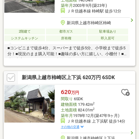
土地面積
146.04m
築年月
2003年9月(築23年)
ＪＲ信越本線 柿崎駅 徒歩12分
新潟県上越市柿崎区柿崎
2階建て
都市ガス
駐車場あり
システムキッチン
所有権
即入居可
■コンビニまで徒歩4分、スーパーまで徒歩5分、小学校まで徒歩5
分！■現況のまま購入可能！■趣味の多い方に嬉しい、小棚付！■
現況空室のため、いつでも内覧可能です！■より良いお住まいに
するためのリフォームのご提案も可能です！
新潟県上越市柿崎区上下浜 620万円 6SDK
620
万円
間取り
6SDK
2
建物面積
179.42m
2
土地面積
824.01m
築年月
1978年12月(築47年9ヶ月)
ＪＲ信越本線 上下浜駅 徒歩14分
その他の交通
新潟県上越市柿崎区上下浜