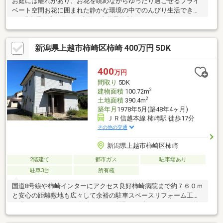
お庭には離れがあり、お花を眺めながらゆったり過ごせるプライ
ベート空間お花に囲まれた静かな環境の中でのんびり生活できま
す※現在居住中の為、ご内覧は事前予約制とさせていただきま
す。
新潟県上越市柿崎区柿崎 400万円 5DK
400
万円
間取り
5DK
2
建物面積
100.72m
2
土地面積
390.4m
築年月
1978年5月(築48年4ヶ月)
ＪＲ信越本線 柿崎駅 徒歩17分
その他の交通
新潟県上越市柿崎区柿崎
2階建て
都市ガス
駐車場あり
駐車3台
所有権
国道8号線や柿崎インターにアクセス良好柿崎病院まで約７６０ｍ
と安心の距離敷地も広々して余裕の駐車スペースリフォーム工事
が必要となりますが、生活しやすい間取りに変更することも可能
です。敷地の一部に都市計画道路あり