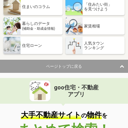
「住みたい街」
住まいのコラム
を見つけよう
暮らしのデータ
家賃相場
(補助金・助成金情報)
人気タウン
住宅ローン
ランキング
ページトップに戻る
goo住宅・不動産
アプリ
大手不動産サイト
物件
の
を