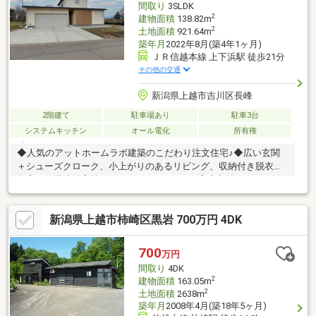
間取り
3SLDK
用されます。・雨漏り、
2
建物面積
138.82m
2
土地面積
921.64m
築年月
2022年8月(築4年1ヶ月)
ＪＲ信越本線 上下浜駅 徒歩21分
その他の交通
新潟県上越市吉川区長峰
2階建て
駐車場あり
駐車3台
システムキッチン
オール電化
所有権
◆人気のアットホームラボ建築のこだわり注文住宅♪◆広い玄関
＋シューズクローク、小上がりのあるリビング、収納付き脱衣洗
面室、２階洗面室兼ドライスペース、WICと家事収納スペース付
の主寝室とこだわりが満載♪◆コンビニ徒歩８分、道の駅徒歩１
０分、さらに日帰り温泉まで徒歩圏♪◆こだわりの築浅住宅で、
新潟県上越市柿崎区黒岩 700万円 4DK
便利な田舎暮らしを堪能できます♪
700
万円
間取り
4DK
2
建物面積
163.05m
2
土地面積
2638m
築年月
2008年4月(築18年5ヶ月)