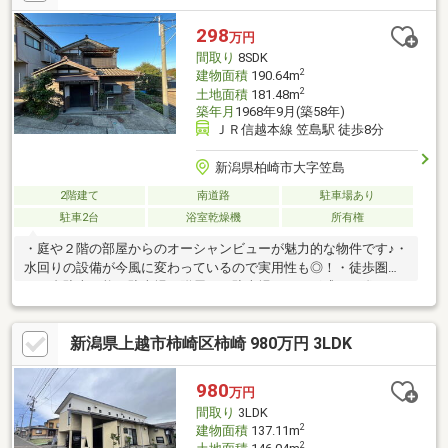
新品 ■駐車場増設 ■TVモニターホン新品 ■ハウスクリーニン
グ ■白アリ防蟻工事(5年)・・・ほか
298
万円
間取り
8SDK
2
建物面積
190.64m
2
土地面積
181.48m
築年月
1968年9月(築58年)
ＪＲ信越本線 笠島駅 徒歩8分
新潟県柏崎市大字笠島
2階建て
南道路
駐車場あり
駐車2台
浴室乾燥機
所有権
・庭や２階の部屋からのオーシャンビューが魅力的な物件です♪・
水回りの設備が今風に変わっているので実用性も◎！・徒歩圏内
に２台駐車可能な駐車場も附属し、駐車場からの形式も圧巻です
☆※本体代金に別途諸費用が掛かります。
新潟県上越市柿崎区柿崎 980万円 3LDK
980
万円
間取り
3LDK
2
建物面積
137.11m
2