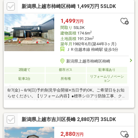
新潟県上越市柿崎区柿崎 1,499万円 5SLDK
1,499
万円
間取り
5SLDK
2
建物面積
174.6m
2
土地面積
191.23m
築年月
1982年6月(築44年3ヶ月)
ＪＲ信越本線 柿崎駅 徒歩5分
新潟県上越市柿崎区柿崎
2階建て
都市ガス
駐車場あり
リフォームリノベーシ
駐車2台
所有権
ョン
8/7(金)～8/9(日)予約制見学会開催※当日予約OK。ご希望日をお知
らせください。【リフォーム内容】●標準シロアリ防除工事、ク
リーニング、鍵交換、雨漏り点検、設備点検●外構・外装駐車場
拡張、外壁塗装、植栽剪定●水回りシステムキッチン交換、ユニ
ットバス交換、トイレ交換、洗面化粧台交換●内装間取変更、玄
新潟県上越市吉川区長峰 2,880万円 3SLDK
関扉交換、室内ドア（一部）交換、床材上張り、シューズボック
ス交換、クロス張替え、畳表替え、障子・襖張替え●その他設備
給湯器交換、インターホン設置、火災警報器設置、照明器具交換
2,880
万円
【おすすめポイント】・本物件は条件により住宅ローン減税が適