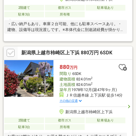
2階建て
都市ガス
駐車場あり
駐車3台
所有権
・広い納戸もあり。車庫２台可能、他にも駐車スペースあり。・
建物、設備等は現況渡しです。※本体代金に別途諸経費が掛かり
ます。
新潟県上越市柿崎区上下浜 880万円 6SDK
880
万円
間取り
6SDK
2
建物面積
824.01m
2
土地面積
824.01m
築年月
1978年12月(築47年9ヶ月)
ＪＲ信越本線 上下浜駅 徒歩14分
その他の交通
新潟県上越市柿崎区上下浜
2階建て
都市ガス
駐車場あり
駐車3台
所有権