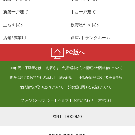
新築一戸建て
中古一戸建て
土地を探す
投資物件を探す
店舗/事業用
倉庫/トランクルーム
PC版へ
goo住宅・不動産とは
お客さまご利用端末からの情報の外部送信について
物件に関するお問合せの流れ
情報提供元
不動産情報に関する免責事項
個人情報の取り扱いについて
消費税に関する表記について
プライバシーポリシー
ヘルプ
お問い合わせ
運営会社
©NTT DOCOMO