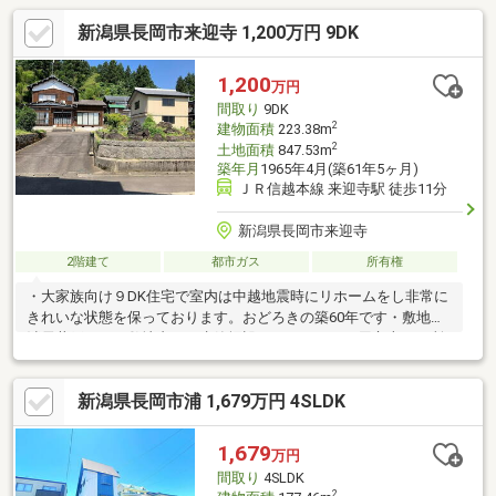
新潟県長岡市来迎寺 1,200万円 9DK
1,200
万円
間取り
9DK
2
建物面積
223.38m
2
土地面積
847.53m
築年月
1965年4月(築61年5ヶ月)
ＪＲ信越本線 来迎寺駅 徒歩11分
新潟県長岡市来迎寺
2階建て
都市ガス
所有権
・大家族向け９DK住宅で室内は中越地震時にリホームをし非常に
きれいな状態を保っております。おどろきの築60年です・敷地内
消雪井戸あり、敷地内さん水管埋設、サニーホース用立上２か所
あり・付属建物有（1階：車庫／２階：物置）
新潟県長岡市浦 1,679万円 4SLDK
1,679
万円
間取り
4SLDK
2