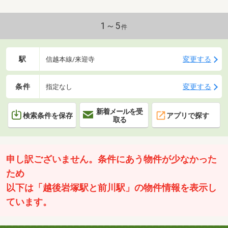
過ごしいただけます♪■ガス乾燥機の幹太くん完備！干す手間が省
けます◎■エアコン２台設置済で初期費用が抑えられます■高天井
＆ハイサッシによる開放的なＬDK空間
1～5
件
駅
変更する
信越本線/来迎寺
条件
変更する
指定なし
新着メールを受
検索条件を保存
アプリで探す
取る
申し訳ございません。条件にあう物件が少なかった
ため
以下は「越後岩塚駅と前川駅」の物件情報を表示し
ています。