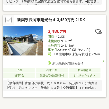
リビング！24時間換気完備で清潔な空間で暮らせます。●国営越
後丘陵公園に近く四季折々の自然を楽しめる！●閑静な住宅街、
風通しが良く日当たり良好、ゆったりとした街並み●敷地面積約
65坪、家庭菜園やガーデニングが楽しめる！
新潟県長岡市陽光台４ 3,480万円 2LDK
3,480
万円
間取り
2LDK
2
建物面積
93.57m
2
土地面積
246.13m
築年月
2025年7月(築1年2ヶ月)
ＪＲ信越本線 来迎寺駅 徒歩7.9km
新潟県長岡市陽光台４
平屋
都市ガス
駐車場あり
駐車3台
設計住宅性能評価付
システムキッチン
【教育機関】青葉台小学校 約１６００ｍ 徒歩約２０分青葉台
中学校 約２６００ｍ 徒歩約３３分【交通機関】ＪＲ信越本
線 来迎寺駅 車約１４分越後交通バス 陽光台４丁目 徒歩約
４分【備考】・消雪設備負担金：２５０，０００円／一括・消雪
設備年会費：２０，０００円／年―情報物件―■丘陵公園近くに新
規分譲地内の新しい街並み♪■高気密高断熱住宅で一年中快適にお