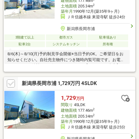
建物面積
177.46m
2
土地面積
205.34m
築年月
1990年12月(築35年9ヶ月)
ＪＲ信越本線 来迎寺駅 徒歩24分
新潟県長岡市浦
3階建て以上
都市ガス
駐車場あり
駐車2台
システムキッチン
所有権
8/6(木)～8/10(月)予約制見学会開催※当日予約OK。ご希望日をお
知らせください。自社売主物件につき随時内覧可能です。お電話
かメールでご希望日をお知らせください。【リフォーム内容】●
標準シロアリ防除工事●外構・外装外壁塗装●水回りシステムキッ
チン交換、ユニットバス交換、トイレ交換、洗面化粧台交換●そ
新潟県長岡市浦 1,729万円 4SLDK
の他設備給湯器交換、インターホン設置、照明器具交換【おすす
めポイント】・本物件は条件により住宅ローン減税が適用されま
す。・シロアリ防除工事施工後5年間保証・お客様に合わせたロー
1,729
万円
ンの組み方や金融機関をご提案。住宅ローンが初めて
間取り
4SLDK
2
建物面積
177.46m
2
土地面積
205.34m
築年月
1990年12月(築35年9ヶ月)
ＪＲ信越本線 来迎寺駅 徒歩25分
新潟県長岡市浦