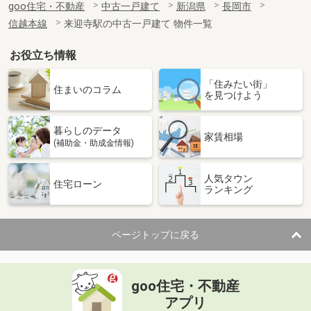
goo住宅・不動産
中古一戸建て
新潟県
長岡市
信越本線
来迎寺駅の中古一戸建て 物件一覧
お役立ち情報
「住みたい街」
住まいのコラム
を見つけよう
暮らしのデータ
家賃相場
(補助金・助成金情報)
人気タウン
住宅ローン
ランキング
ページトップに戻る
goo住宅・不動産
アプリ