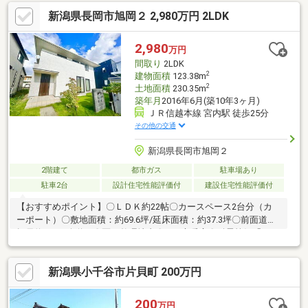
事、クリーニング、鍵交換、雨漏り点検、設備点検システムキッ
新潟県長岡市旭岡２ 2,980万円 2LDK
チン交換、トイレ交換、洗面化粧台交換給湯器交換、インターホ
ン設置、火災警報器設置、照明器具交換【おすすめポイント】・
本物件は条件により住宅ローン減税が適用されます。・雨漏り、
2,980
万円
構造上主要な部分の欠陥や・腐食、給排水管の故障や漏水につい
間取り
2LDK
てお引渡しより２年間
2
建物面積
123.38m
2
土地面積
230.35m
築年月
2016年6月(築10年3ヶ月)
ＪＲ信越本線 宮内駅 徒歩25分
その他の交通
新潟県長岡市旭岡２
2階建て
都市ガス
駐車場あり
駐車2台
設計住宅性能評価付
建設住宅性能評価付
【おすすめポイント】〇ＬＤＫ約22帖〇カースペース2台分（カ
ーポート）〇敷地面積：約69.6坪/延床面積：約37.3坪〇前面道路
幅員約6Ｍ（公道）〇区画整理地内〇LDK床暖房〇耐震等級「3」
の建物〇24時間計画換気設備〇浴室暖房・乾燥・換気設備〇温水
洗浄便座（トイレ2箇所)/手洗いカウンター(1階)〇3口IHコンロの
新潟県小千谷市片貝町 200万円
システムキッチン〇食器洗い機〇エントランスクローク〇ファミ
リークローゼット〇モニター付きインターホン〇2階居室 間取り
変更可能〇建築時の資料有り〇建築確認完了検査済証有り
200
万円