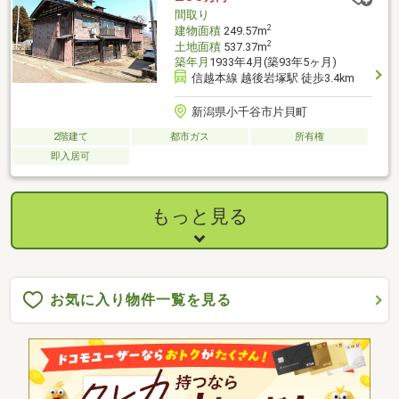
間取り
2
建物面積
249.57m
2
土地面積
537.37m
築年月
1933年4月(築93年5ヶ月)
信越本線 越後岩塚駅 徒歩3.4km
新潟県小千谷市片貝町
2階建て
都市ガス
所有権
即入居可
もっと見る
お気に入り物件一覧を見る