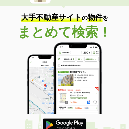
大手不動産サイト
物件
の
を
まとめて検索！