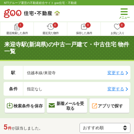
NTTグループ運営の不動産総合サイト goo住宅・不動産
1
0
0
0
最近検索した条件
最近見た物件
保存した条件
お気に入り
来迎寺駅(新潟県)の中古一戸建て・中古住宅 物件
一覧
駅
変更する
信越本線/来迎寺
条件
変更する
指定なし
新着メールを受
検索条件を保存
アプリで探す
取る
5
件
が該当しました。