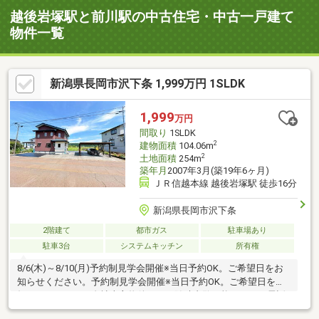
越後岩塚駅と前川駅の中古住宅・中古一戸建て
物件一覧
新潟県長岡市沢下条 1,999万円 1SLDK
1,999
万円
間取り
1SLDK
2
建物面積
104.06m
2
土地面積
254m
築年月
2007年3月(築19年6ヶ月)
ＪＲ信越本線 越後岩塚駅 徒歩16分
新潟県長岡市沢下条
2階建て
都市ガス
駐車場あり
駐車3台
システムキッチン
所有権
8/6(木)～8/10(月)予約制見学会開催※当日予約OK。ご希望日をお
知らせください。予約制見学会開催※当日予約OK。ご希望日をお
知らせください。自社売主物件につき随時内覧可能です。お電話
かメールでご希望日をお知らせください。●標準シロアリ防除工