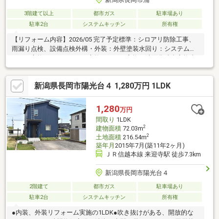
3階建て以上
都市ガス
駐車場あり
駐車2台
システムキッチン
所有権
【リフォーム内容】2026/05 完了予定標準：シロアリ防除工事、
雨漏り点検、設備点検外構・外装：外壁塗装水回り：システムキ
ッチン交換、ユニットバス交換、トイレ交換、洗面化粧台交換内
装：間取変更、玄関扉交換、室内ドア交換、床材上張り、シュー
ズボックス交換、クロス張替えその他設備：給湯器交換、インタ
新潟県長岡市陽光台４ 1,280万円 1LDK
ーホン設置、火災警報器設置、照明器具交換【保証・補助金等】
住宅ローン控除対象、他各種税制優遇有
1,280
万円
間取り
1LDK
2
建物面積
72.03m
2
土地面積
216.54m
築年月
2015年7月(築11年2ヶ月)
ＪＲ信越本線 来迎寺駅 徒歩7.3km
新潟県長岡市陽光台４
2階建て
都市ガス
駐車場あり
駐車2台
システムキッチン
所有権
●内装、外装リフォーム実施の1LDK●吹き抜けがある、開放的な