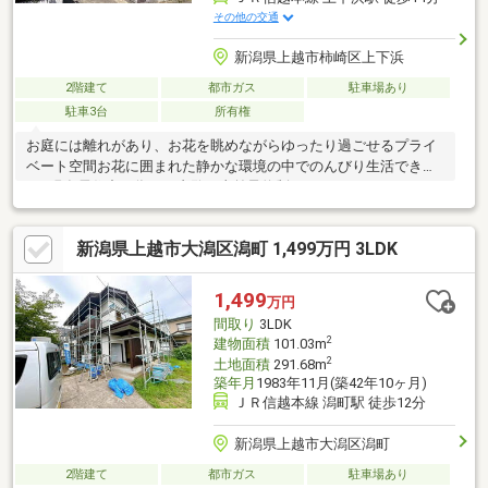
その他の交通
新潟県上越市柿崎区上下浜
2階建て
都市ガス
駐車場あり
駐車3台
所有権
お庭には離れがあり、お花を眺めながらゆったり過ごせるプライ
ベート空間お花に囲まれた静かな環境の中でのんびり生活できま
す※現在居住中の為、ご内覧は事前予約制とさせていただきま
す。
新潟県上越市大潟区潟町 1,499万円 3LDK
1,499
万円
間取り
3LDK
2
建物面積
101.03m
2
土地面積
291.68m
築年月
1983年11月(築42年10ヶ月)
ＪＲ信越本線 潟町駅 徒歩12分
新潟県上越市大潟区潟町
2階建て
都市ガス
駐車場あり