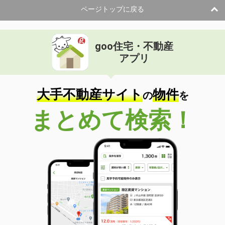
ページトップに戻る
goo住宅・不動産
アプリ
大手不動産サイト
物件
の
を
まとめて検索！