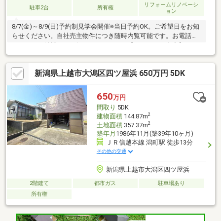
リフォームリノベーシ
駐車2台
所有権
ョン
8/7(金)～8/9(日)予約制見学会開催※当日予約OK。ご希望日をお知
らせください。自社売主物件につき随時内覧可能です。お電話か
メールでご希望日をお知らせください。【リフォーム内容】クリ
ーニング、雨漏り点検、システムキッチン交換、ユニットバス交
換、トイレ交換、洗面化粧台交換、間取変更、玄関扉交換、室内
新潟県上越市大潟区四ツ屋浜 650万円 5DK
ドア交換、床材上張り、シューズボックス交換、クロス張替え、
給湯器交換、インターホン設置、火災警報器設置、照明器具交換
【おすすめポイント】・シロアリ防除工事施工後5年間保証・お客
650
万円
様に合わせたローンの組み方や金融機関をご提案。住宅ローンが
間取り
5DK
初めての方でもお気軽にご相
2
建物面積
144.87m
2
土地面積
357.37m
築年月
1986年11月(築39年10ヶ月)
ＪＲ信越本線 潟町駅 徒歩13分
その他の交通
新潟県上越市大潟区四ツ屋浜
2階建て
都市ガス
駐車場あり
所有権