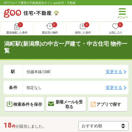
NTTグループ運営の不動産総合サイト goo住宅・不動産
1
0
0
0
最近検索した条件
最近見た物件
保存した条件
お気に入り
潟町駅(新潟県)の中古一戸建て・中古住宅 物件一
覧
駅
変更する
信越本線/潟町
条件
変更する
指定なし
新着メールを受
検索条件を保存
アプリで探す
取る
18
件
が該当しました。