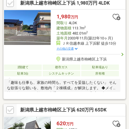
新潟県上越市柿崎区上下浜 1,980万円 4LDK
1,980
万円
間取り
4LDK
2
建物面積
113.7m
2
土地面積
482.01m
築年月
2003年11月(築22年10ヶ月)
ＪＲ信越本線 上下浜駅 徒歩13分
その他の交通
新潟県上越市柿崎区上下浜
2階建て
都市ガス
駐車場あり
駐車3台
システムキッチン
所有権
「趣味も仕事も、家族の時間も。すべてを妥協したくない」 そん
な欲張りな願いを、敷地内「２棟構成」が解決します。 ◆メイン
棟はダイワハウス施工。 大手メーカーならではの堅実な造り。 オ
ーシャンビューのリビングで、刻一刻と変わる空の色を楽しめま
す。 ◆別棟の平屋は、あなただけの「自由空間」。 リモートワー
新潟県上越市柿崎区上下浜 620万円 6SDK
クに没頭する書斎として。 あるいは、バイクや釣具をメンテナン
スする秘密基地として。 完全に独立しているから、家族に気兼ね
なく集中できます。 ◆海岸まで歩いて４分という近さ。 朝一番の
620
万円
釣りを楽しみ、そのまま自宅のシャワーへ。 週末は家族で浜辺を