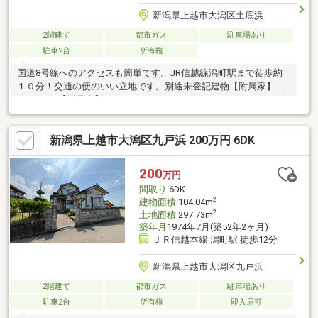
新潟県上越市大潟区土底浜
2階建て
都市ガス
駐車場あり
駐車2台
所有権
国道8号線へのアクセスも簡単です。JR信越線潟町駅まで徒歩約
１０分！交通の便のいい立地です。別途未登記建物【附属家】
16.52㎡、【附属家】14.87㎡があります
新潟県上越市大潟区九戸浜 200万円 6DK
200
万円
間取り
6DK
2
建物面積
104.04m
2
土地面積
297.73m
築年月
1974年7月(築52年2ヶ月)
ＪＲ信越本線 潟町駅 徒歩12分
新潟県上越市大潟区九戸浜
2階建て
都市ガス
駐車場あり
駐車2台
所有権
即入居可