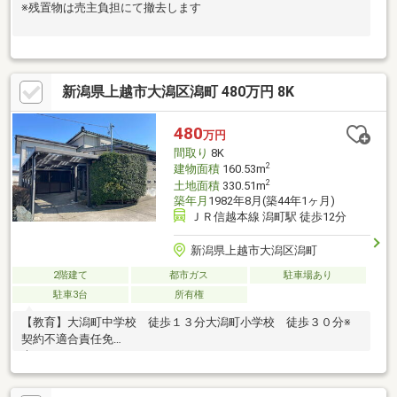
※残置物は売主負担にて撤去します
新潟県上越市大潟区潟町 480万円 8K
480
万円
間取り
8K
2
建物面積
160.53m
2
土地面積
330.51m
築年月
1982年8月(築44年1ヶ月)
ＪＲ信越本線 潟町駅 徒歩12分
新潟県上越市大潟区潟町
2階建て
都市ガス
駐車場あり
駐車3台
所有権
【教育】大潟町中学校 徒歩１３分大潟町小学校 徒歩３０分※
契約不適合責任免
※境界非明示