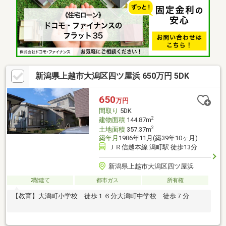
新潟県上越市大潟区四ツ屋浜 650万円 5DK
650
万円
間取り
5DK
2
建物面積
144.87m
2
土地面積
357.37m
築年月
1986年11月(築39年10ヶ月)
ＪＲ信越本線 潟町駅 徒歩13分
新潟県上越市大潟区四ツ屋浜
2階建て
都市ガス
所有権
【教育】大潟町小学校 徒歩１６分大潟町中学校 徒歩７分