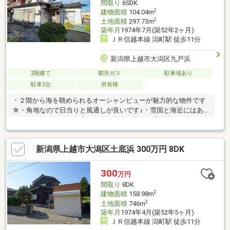
間取り
6SDK
2
建物面積
104.04m
2
土地面積
297.73m
築年月
1974年7月(築52年2ヶ月)
ＪＲ信越本線 潟町駅 徒歩11分
新潟県上越市大潟区九戸浜
2階建て
都市ガス
駐車場あり
駐車2台
所有権
・２階から海を眺められるオーシャンビューが魅力的な物件です
☆・角地なので日当りと風通しが良いです♪・雪国と海近にはあ
りがたいシャッター車庫付き！・国道８号線や温泉街にもすぐに
出れてアクセスも良好です♪・メインの住居として、または別荘と
していかがでしょうか！？※本体代金に別途諸費用が掛かりま
新潟県上越市大潟区土底浜 300万円 8DK
す。
300
万円
間取り
8DK
2
建物面積
158.98m
2
土地面積
746m
築年月
1974年4月(築52年5ヶ月)
ＪＲ信越本線 潟町駅 徒歩11分