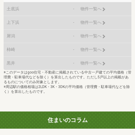
土底浜
-
物件一覧へ
上下浜
-
物件一覧へ
犀潟
-
物件一覧へ
柿崎
-
物件一覧へ
黒井
-
物件一覧へ
※このデータはgoo住宅・不動産に掲載されている中古一戸建ての平均価格（管
理費・駐車場代などを除く）を算出したものです。ただし5戸以上の掲載があ
るものについてのみ対象とします。
※周辺駅の価格相場は2LDK・3K・3DKの平均価格（管理費・駐車場代などを除
く）を算出したものです。
住まいのコラム