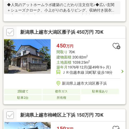
◆人気のアットホームラボ建築のこだわり注文住宅♪◆広い玄関
＋シューズクローク、小上がりのあるリビング、収納付き脱衣洗
面室、２階洗面室兼ドライスペース、WICと家事収納スペース付
の主寝室とこだわりが満載♪◆コンビニ徒歩８分、道の駅徒歩１
０分、さらに日帰り温泉まで徒歩圏♪◆こだわりの築浅住宅で、
新潟県上越市大潟区雁子浜 450万円 7DK
便利な田舎暮らしを堪能できます♪
450
万円
間取り
7DK
2
建物面積
200.82m
2
土地面積
1038.25m
築年月
1976年12月(築49年9ヶ月)
ＪＲ信越本線 潟町駅 徒歩18分
新潟県上越市大潟区雁子浜
2階建て
都市ガス
駐車場あり
駐車2台
所有権
新潟県上越市柿崎区上下浜 150万円 7DK
150