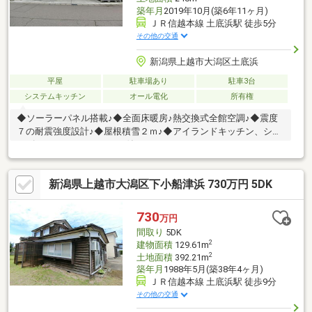
築年月
2019年10月(築6年11ヶ月)
ＪＲ信越本線 土底浜駅 徒歩5分
その他の交通
新潟県上越市大潟区土底浜
平屋
駐車場あり
駐車3台
システムキッチン
オール電化
所有権
◆ソーラーパネル搭載♪◆全面床暖房♪熱交換式全館空調♪◆震度
７の耐震強度設計♪◆屋根積雪２ｍ♪◆アイランドキッチン、シュ
ーズクローク、サンルーム付き♪
新潟県上越市大潟区下小船津浜 730万円 5DK
730
万円
間取り
5DK
2
建物面積
129.61m
2
土地面積
392.21m
築年月
1988年5月(築38年4ヶ月)
ＪＲ信越本線 土底浜駅 徒歩9分
その他の交通