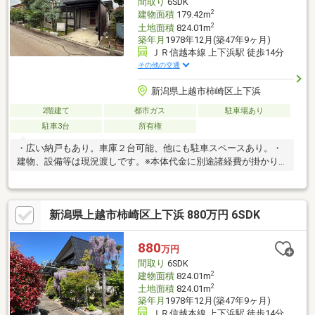
間取り
6SDK
散歩し、夕日を眺める。 そんな、かけがえのない時間がここには
2
建物面積
179.42m
あ
2
土地面積
824.01m
築年月
1978年12月(築47年9ヶ月)
ＪＲ信越本線 上下浜駅 徒歩14分
その他の交通
新潟県上越市柿崎区上下浜
2階建て
都市ガス
駐車場あり
駐車3台
所有権
・広い納戸もあり。車庫２台可能、他にも駐車スペースあり。・
建物、設備等は現況渡しです。※本体代金に別途諸経費が掛かり
ます。
新潟県上越市柿崎区上下浜 880万円 6SDK
880
万円
間取り
6SDK
2
建物面積
824.01m
2
土地面積
824.01m
築年月
1978年12月(築47年9ヶ月)
ＪＲ信越本線 上下浜駅 徒歩14分