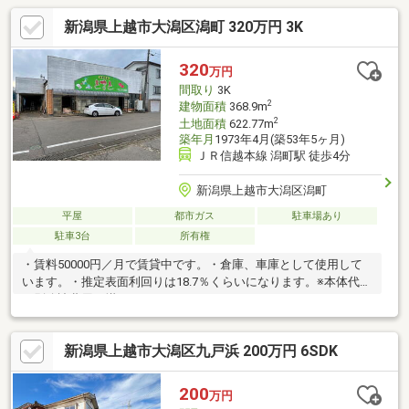
新潟県上越市大潟区潟町 320万円 3K
320
万円
間取り
3K
2
建物面積
368.9m
2
土地面積
622.77m
築年月
1973年4月(築53年5ヶ月)
ＪＲ信越本線 潟町駅 徒歩4分
新潟県上越市大潟区潟町
平屋
都市ガス
駐車場あり
駐車3台
所有権
・賃料50000円／月で賃貸中です。・倉庫、車庫として使用して
います。・推定表面利回りは18.7％くらいになります。※本体代金
に別途諸費用が掛かります。
新潟県上越市大潟区九戸浜 200万円 6SDK
200
万円