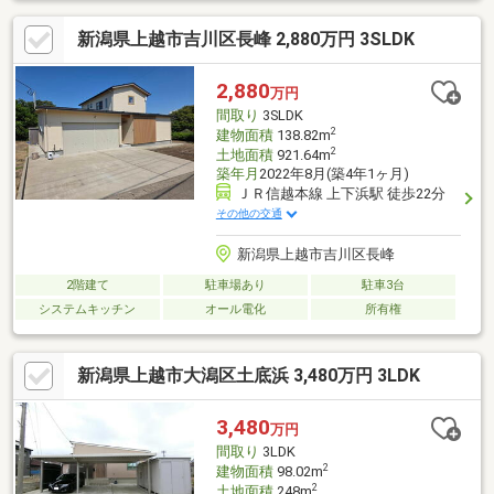
新潟県上越市吉川区長峰 2,880万円 3SLDK
2,880
万円
間取り
3SLDK
2
建物面積
138.82m
2
土地面積
921.64m
築年月
2022年8月(築4年1ヶ月)
ＪＲ信越本線 上下浜駅 徒歩22分
その他の交通
新潟県上越市吉川区長峰
2階建て
駐車場あり
駐車3台
システムキッチン
オール電化
所有権
新潟県上越市大潟区土底浜 3,480万円 3LDK
3,480
万円
間取り
3LDK
2
建物面積
98.02m
2
土地面積
248m