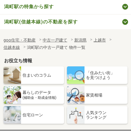
潟町駅の特集から探す
潟町駅(信越本線)の不動産を探す
goo住宅・不動産
中古一戸建て
新潟県
上越市
信越本線
潟町駅の中古一戸建て 物件一覧
お役立ち情報
「住みたい街」
住まいのコラム
を見つけよう
暮らしのデータ
家賃相場
(補助金・助成金情報)
人気タウン
住宅ローン
ランキング