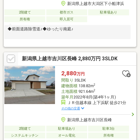
新潟県上越市大潟区下小船津浜
2階建て
都市ガス
駐車場あり
所有権
即入居可
◆前面道路除雪道♪◆ゆったり南庭♪
新潟県上越市吉川区長峰 2,880万円 3SLDK
2,880
万円
間取り
3SLDK
2
建物面積
138.82m
2
土地面積
921.64m
築年月
2022年8月(築4年1ヶ月)
ＪＲ信越本線 上下浜駅 徒歩21分
その他の交通
新潟県上越市吉川区長峰
2階建て
駐車場あり
駐車3台
システムキッチン
オール電化
所有権