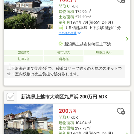
万円
間取り
7DK
2
建物面積
175.96m
2
土地面積
272.29m
築年月
1971年7月(築55年2ヶ月)
ＪＲ信越本線 上下浜駅 徒歩11分
その他の交通
新潟県上越市柿崎区上下浜
2階建て
都市ガス
駐車場あり
駐車2台
所有権
上下浜海岸まで徒歩4分で、砂浜はサーフ釣りの人気のスポットで
す！室内残物は売主負担で処分致します。
新潟県上越市大潟区九戸浜 200万円 6DK
200
万円
間取り
6DK
2
建物面積
104.04m
2
土地面積
297.73m
築年月
1974年7月(築52年2ヶ月)