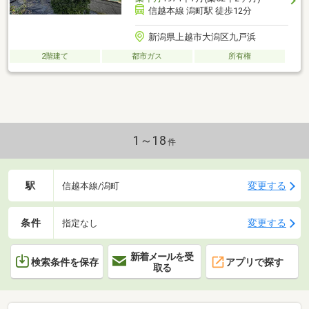
信越本線 潟町駅 徒歩12分
新潟県上越市大潟区九戸浜
2階建て
都市ガス
所有権
1～18
件
駅
変更する
信越本線/潟町
条件
変更する
指定なし
新着メールを受
検索条件を保存
アプリで探す
取る