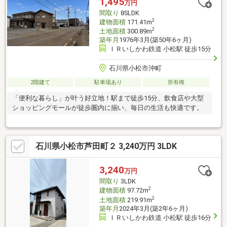
1,495
万円
間取り
8SLDK
2
建物面積
171.41m
2
土地面積
300.89m
築年月
1976年3月(築50年6ヶ月)
ＩＲいしかわ鉄道 小松駅 徒歩15分
石川県小松市沖町
2階建て
駐車場あり
所有権
「便利な暮らし」が叶う好立地！駅まで徒歩15分、飲食店や大型
ショッピングモールが徒歩圏内に揃い、毎日の生活も快適です。
石川県小松市芦田町２ 3,240万円 3LDK
3,240
万円
間取り
3LDK
2
建物面積
97.72m
2
土地面積
219.91m
築年月
2024年3月(築2年6ヶ月)
ＩＲいしかわ鉄道 小松駅 徒歩16分