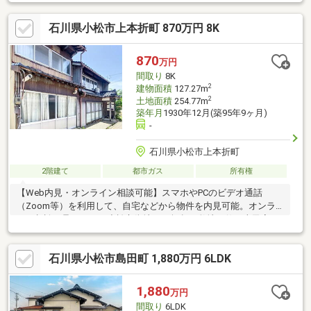
歩やジョギングなど四季の移ろいを楽しめる環境。さらに木場潟
公園ドッグランも近く、愛犬とのびのびと暮らしたい方にもおす
石川県小松市上本折町 870万円 8K
すめです。国道8号線へのアクセスも良好で、小松市中心部はもち
ろん、加賀市方面など多方面への移動にも便利な立地。南西角地
ならではの明るさと開放感を活かし、心地よい暮らしを始めませ
870
万円
んか。
間取り
8K
2
建物面積
127.27m
2
土地面積
254.77m
築年月
1930年12月(築95年9ヶ月)
-
石川県小松市上本折町
2階建て
都市ガス
所有権
【Web内見・オンライン相談可能】スマホやPCのビデオ通話
（Zoom等）を利用して、自宅などから物件を内見可能。オンラ
イン相談も承ります！小松市街地、70坪超の敷地に佇む古民家。
築年数不詳ながら居住中。多部屋で多彩な用途に対応。小松駅徒
歩16分、近隣に商業施設も多く生活至便な物件です。・築年数不
石川県小松市島田町 1,880万円 6LDK
詳・地震等による物件の傷み多数あり・居住中・前面道路
2.7m（セットバックを要する）
1,880
万円
間取り
6LDK