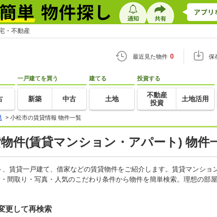
住宅・不動産
0
最近見た物件
保
一戸建てを買う
建てる
投資する
不動産
古
新築
中古
土地
土地活用
投資
県
>
小松市の賃貸情報 物件一覧
貸物件(賃貸マンション・アパート) 物件
ト、賃貸一戸建て、借家などの賃貸物件をご紹介します。賃貸マンショ
積・間取り・写真・人気のこだわり条件から物件を簡単検索。理想の部屋
変更して再検索