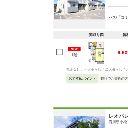
バス/「コ
間取り図
賃
NEW
6.60
1階
敷金なし
一人暮らし
二人暮らし
おすすめポイント
弊社でご契約の方
レオパ
石川県小松