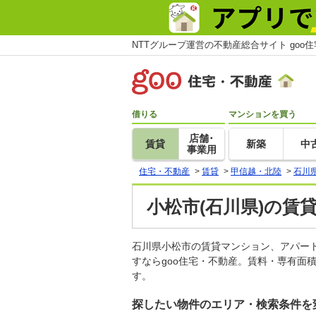
NTTグループ運営の不動産総合サイト goo
借りる
マンションを買う
店舗･
賃貸
新築
中
事業用
住宅・不動産
>
賃貸
>
甲信越・北陸
>
石川
小松市(石川県)の賃
石川県小松市の賃貸マンション、アパー
すならgoo住宅・不動産。賃料・専有面
す。
探したい物件のエリア・検索条件を