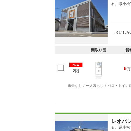
石川県小松
ＩＲいしかわ
間取り図
賃
NEW
6
万
2階
敷金なし
一人暮らし
バス・トイレ
レオパ
石川県小松