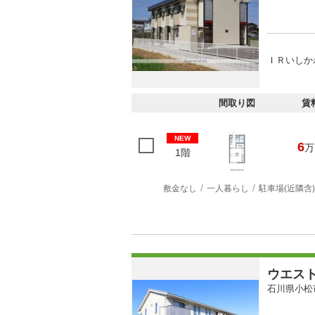
ＩＲいしかわ
間取り図
賃
NEW
6
万
1階
敷金なし
一人暮らし
駐車場(近隣含)
ウエス
石川県小松