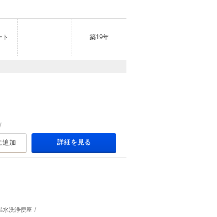
ート
築19年
詳細を見る
に追加
温水洗浄便座