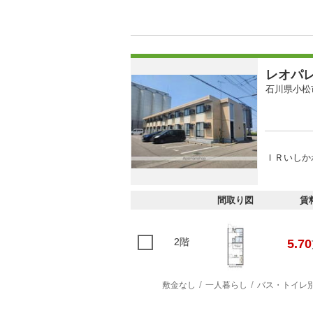
レオパ
石川県小松
ＩＲいしか
間取り図
賃
2階
5.70
敷金なし
一人暮らし
バス・トイレ