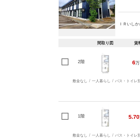
ＩＲいしかわ
間取り図
賃
2階
6
万
敷金なし
一人暮らし
バス・トイレ
1階
5.70
敷金なし
一人暮らし
バス・トイレ