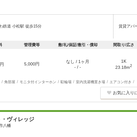
鉄道 小松駅 徒歩15分
賃貸アパ
料
管理費等
敷/礼/保証/敷引・償却
間取り/広さ
1K
なし / 1ヶ月
5,000円
円
2
- / -
23.18m
角部屋
モニタ付インターホン
駐輪場
室内洗濯機置き場
エアコン付き
お気に入り
ト・ヴィレッジ
市八幡