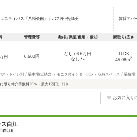
ミュニティバス「八幡会館」」バス停 停歩5分
賃貸アパ
料
管理費等
敷/礼/保証/敷引・償却
間取り/広さ
なし / 6.6万円
1LDK
6,500円
万円
2
なし / -
45.08m
バス・トイレ別
駐車場(近隣含)
モニタ付インターホン
収納スペース
駐輪場
に限り仲介手数料20％（最大1万円）引き
お気に入り
レス白江
市白江町