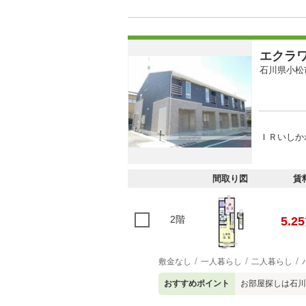
エクラ
石川県小松
ＩＲいしか
間取り図
賃
2階
5.25
敷金なし
一人暮らし
二人暮らし
おすすめポイント
お部屋探しは石川