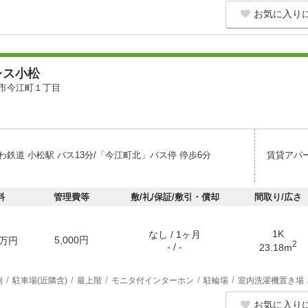
お気に入り
レス小松
市今江町１丁目
わ鉄道 小松駅 バス13分/「今江町北」バス停 停歩6分
賃貸アパ
料
管理費等
敷/礼/保証/敷引・償却
間取り/広さ
1K
なし / 1ヶ月
5,000円
万円
2
- / -
23.18m
別
駐車場(近隣含)
最上階
モニタ付インターホン
駐輪場
室内洗濯機置き場
お気に入り