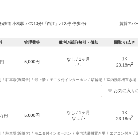
鉄道 小松駅 バス10分/「白江」バス停 停歩2分
賃貸アパ
料
管理費等
敷/礼/保証/敷引・償却
間取り/広さ
1K
なし / 1ヶ月
5,000円
円
2
- / -
23.18m
別
駐車場(近隣含)
最上階
モニタ付インターホン
駐輪場
室内洗濯機置き場
お気に入り
なし / 1ヶ月
1K
5,000円
万円
2
なし / -
23.18m
別
駐車場(近隣含)
モニタ付インターホン
室内洗濯機置き場
エアコン付き