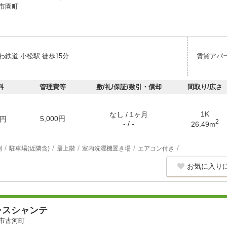
市園町
鉄道 小松駅 徒歩15分
賃貸アパ
料
管理費等
敷/礼/保証/敷引・償却
間取り/広さ
1K
なし / 1ヶ月
5,000円
円
2
- / -
26.49m
別
駐車場(近隣含)
最上階
室内洗濯機置き場
エアコン付き
お気に入り
レスシャンテ
市古河町