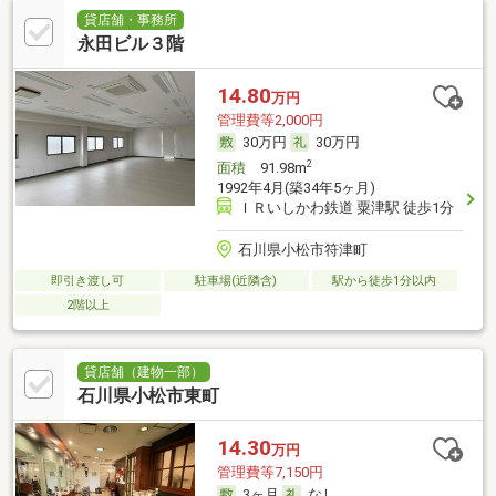
貸店舗・事務所
永田ビル３階
14.80
万円
管理費等2,000円
30万円
30万円
2
面積
91.98m
1992年4月(築34年5ヶ月)
ＩＲいしかわ鉄道 粟津駅 徒歩1分
石川県小松市符津町
即引き渡し可
駐車場(近隣含)
駅から徒歩1分以内
2階以上
貸店舗（建物一部）
石川県小松市東町
14.30
万円
管理費等7,150円
3ヶ月
なし