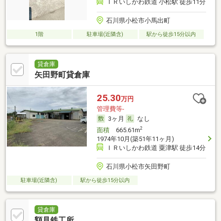
ＩＲいしかわ鉄道 小松駅 徒歩11分
石川県小松市小馬出町
1階
駐車場(近隣含)
駅から徒歩15分以内
貸倉庫
矢田野町貸倉庫
25.30
万円
管理費等-
3ヶ月
なし
2
面積
665.61m
1974年10月(築51年11ヶ月)
ＩＲいしかわ鉄道 粟津駅 徒歩14分
石川県小松市矢田野町
駐車場(近隣含)
駅から徒歩15分以内
貸倉庫
額見鉄工所