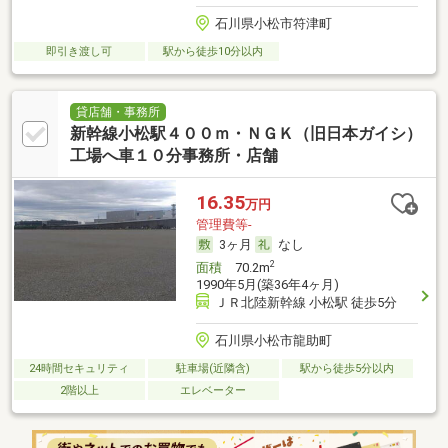
石川県小松市符津町
即引き渡し可
駅から徒歩10分以内
貸店舗・事務所
新幹線小松駅４００ｍ・ＮＧＫ（旧日本ガイシ）
工場へ車１０分事務所・店舗
16.35
万円
管理費等-
3ヶ月
なし
2
面積
70.2m
1990年5月(築36年4ヶ月)
ＪＲ北陸新幹線 小松駅 徒歩5分
石川県小松市龍助町
24時間セキュリティ
駐車場(近隣含)
駅から徒歩5分以内
2階以上
エレベーター