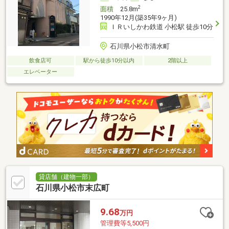
2
面積
25.8m
1990年12月(築35年9ヶ月)
ＩＲいしかわ鉄道 小松駅 徒歩10分
石川県小松市清水町
飲食店可
駅から徒歩10分以内
2階以上
エレベーター
貸店舗（建物一部）
石川県小松市末広町
9.68
万円
管理費等5,500円