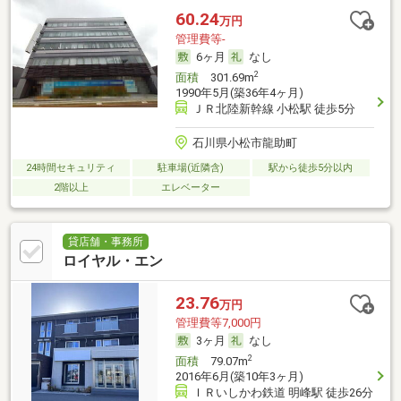
60.24
万円
管理費等-
6ヶ月
なし
2
面積
301.69m
1990年5月(築36年4ヶ月)
ＪＲ北陸新幹線 小松駅 徒歩5分
石川県小松市龍助町
24時間セキュリティ
駐車場(近隣含)
駅から徒歩5分以内
2階以上
エレベーター
貸店舗・事務所
ロイヤル・エン
23.76
万円
管理費等7,000円
3ヶ月
なし
2
面積
79.07m
2016年6月(築10年3ヶ月)
ＩＲいしかわ鉄道 明峰駅 徒歩26分