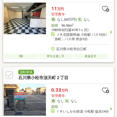
11
万円
管理費等-
なし(60万円)
なし
2
面積
96.96m
1985年8月(築41年1ヶ月)
ＪＲ北陸新幹線 小松駅 バス10分/
「糸町」バス停 停歩5分
石川県小松市白江町
1階
即引き渡し可
飲食店可
貸駐車場
石川県小松市須天町２丁目
0.33
万円
管理費等-
なし
なし
面積
-
ＩＲいしかわ鉄道 小松駅 徒歩24分