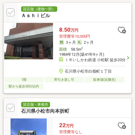
貸店舗（建物一部）
Ａｓｈｉビル
8.50
万円
管理費等10,000円
3ヶ月
2ヶ月
2
面積
58.5m
1984年12月(築41年9ヶ月)
ＩＲいしかわ鉄道 小松駅 徒歩20分
石川県小松市白嶺町１丁目
1階
即引き渡し可
駐車場(近隣含)
駅から徒歩20分以内
貸店舗・事務所
石川県小松市向本折町
22
万円
管理費等なし