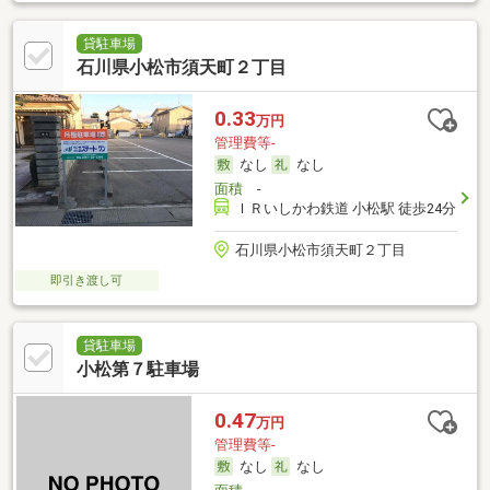
貸駐車場
石川県小松市須天町２丁目
0.33
万円
管理費等-
なし
なし
面積
-
ＩＲいしかわ鉄道 小松駅 徒歩24分
石川県小松市須天町２丁目
即引き渡し可
貸駐車場
小松第７駐車場
0.47
万円
管理費等-
なし
なし