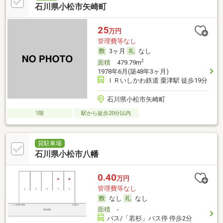
石川県小松市矢崎町
25
万円
管理費等なし
3ヶ月
なし
2
面積
479.79m
1978年6月(築48年3ヶ月)
ＩＲいしかわ鉄道 粟津駅 徒歩19分
石川県小松市矢崎町
1階
駅から徒歩20分以内
貸駐車場
石川県小松市八幡
0.40
万円
管理費等なし
なし
なし
面積
-
バス/「若杉」バス停 停歩2分