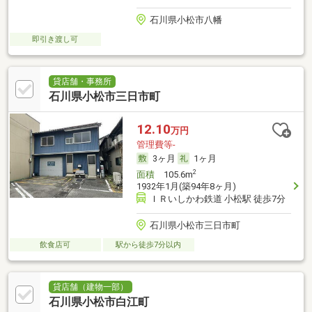
石川県小松市八幡
即引き渡し可
貸店舗・事務所
石川県小松市三日市町
12.10
万円
管理費等-
3ヶ月
1ヶ月
2
面積
105.6m
1932年1月(築94年8ヶ月)
ＩＲいしかわ鉄道 小松駅 徒歩7分
石川県小松市三日市町
飲食店可
駅から徒歩7分以内
貸店舗（建物一部）
石川県小松市白江町