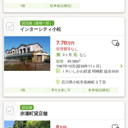
1階
駐車場(近隣含)
貸店舗（建物一部）
インターシティ小松
7.70
万円
管理費等なし
3ヶ月
なし
2
面積
49.58m
1987年10月(築38年11ヶ月)
ＩＲいしかわ鉄道 明峰駅 徒歩36分
石川県小松市長崎町３丁目
1階
即引き渡し可
駐車場(近隣含)
貸店舗
赤瀬町貸店舗
8
万円