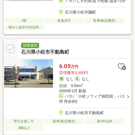
ＩＲいしかわ鉄道 小松駅 徒歩12分
石川県小松市園町
1階
飲食店可
駐車場(近隣含)
駅から徒歩15分以内
貸事務所
石川県小松市不動島町
6.05
万円
管理費等5,500円
なし
なし
2
面積
9.93m
2026年3月 新築
バス/「小松ソフィア病院前」バス
停 停歩8分
石川県小松市不動島町
即引き渡し可
駐車場(近隣含)
築1年以内
2階以上