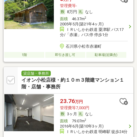
管理費等-
8万円
なし
2
面積
46.37m
2005年5月(築21年4ヶ月)
ＩＲいしかわ鉄道 粟津駅 バス17
分/「赤瀬」バス停 停歩1分
石川県小松市赤瀬町
1階
即引き渡し可
駐車場(近隣含)
貸店舗・事務所
イオン小松店様・約１０ｍ３階建マンション１
階・店舗・事務所
23.76
万円
管理費等7,000円
3ヶ月
なし
2
面積
79.07m
2016年6月(築10年3ヶ月)
ＩＲいしかわ鉄道 明峰駅 徒歩24分