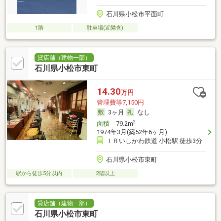
石川県小松市平面町
1階
駐車場(近隣含)
貸店舗（建物一部）
石川県小松市東町
14.30
万円
管理費等7,150円
3ヶ月
なし
2
面積
79.2m
1974年3月(築52年6ヶ月)
ＩＲいしかわ鉄道 小松駅 徒歩3分
石川県小松市東町
駅から徒歩5分以内
2階以上
貸店舗（建物一部）
石川県小松市東町