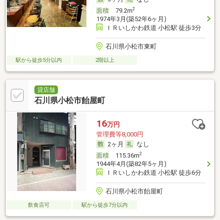
2
面積
79.2m
1974年3月(築52年6ヶ月)
ＩＲいしかわ鉄道 小松駅 徒歩3分
石川県小松市東町
駅から徒歩5分以内
2階以上
貸店舗
石川県小松市飴屋町
16
万円
管理費等8,000円
2ヶ月
なし
2
面積
115.36m
1944年4月(築82年5ヶ月)
ＩＲいしかわ鉄道 小松駅 徒歩6分
石川県小松市飴屋町
飲食店可
駅から徒歩7分以内