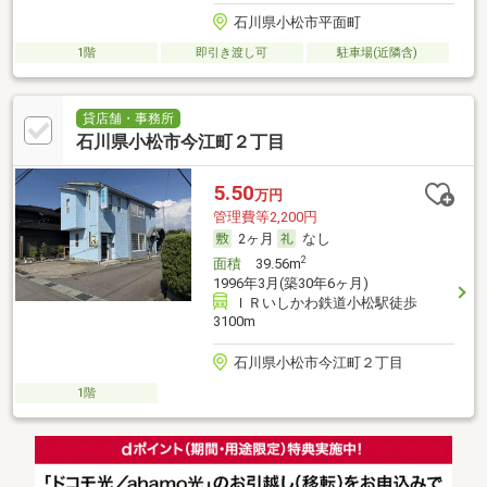
石川県小松市平面町
1階
即引き渡し可
駐車場(近隣含)
貸店舗・事務所
石川県小松市今江町２丁目
5.50
万円
管理費等2,200円
2ヶ月
なし
2
面積
39.56m
1996年3月(築30年6ヶ月)
ＩＲいしかわ鉄道小松駅徒歩
3100m
石川県小松市今江町２丁目
1階