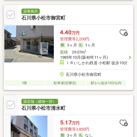
貸事務所
石川県小松市御宮町
4.40
万円
管理費等2,200円
3ヶ月
1ヶ月
2
面積
29.07m
1985年10月(築40年11ヶ月)
ＩＲいしかわ鉄道 小松駅 徒歩10分
石川県小松市御宮町
1階
駐車場(近隣含)
駅から徒歩10分以内
貸店舗（建物一部）
石川県小松市清水町
5.17
万円
管理費等3,850円
3ヶ月
なし