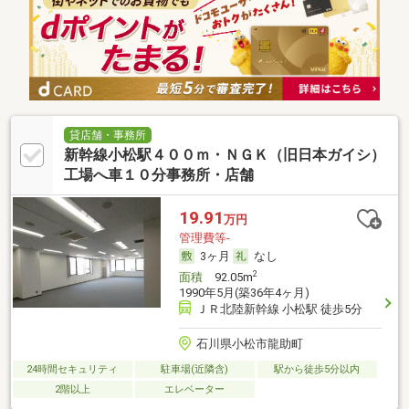
貸店舗・事務所
新幹線小松駅４００ｍ・ＮＧＫ（旧日本ガイシ）
工場へ車１０分事務所・店舗
19.91
万円
管理費等-
3ヶ月
なし
2
面積
92.05m
1990年5月(築36年4ヶ月)
ＪＲ北陸新幹線 小松駅 徒歩5分
石川県小松市龍助町
24時間セキュリティ
駐車場(近隣含)
駅から徒歩5分以内
2階以上
エレベーター