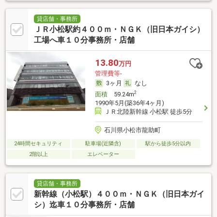
貸店舗・事務所
ＪＲ小松駅約４００ｍ・ＮＧＫ（旧日本ガイシ）
工場へ車１０分事務所・店舗
13.80
万円
管理費等-
3ヶ月
なし
2
面積
59.24m
1990年5月(築36年4ヶ月)
ＪＲ北陸新幹線 小松駅 徒歩5分
石川県小松市龍助町
24時間セキュリティ
駐車場(近隣含)
駅から徒歩5分以内
2階以上
エレベーター
貸店舗・事務所
新幹線（小松駅）４００ｍ・ＮＧＫ（旧日本ガイ
シ）迄車１０分事務所・店舗