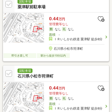
貸駐車場
粟津駅前駐車場
0.44
万円
管理費等なし
なし
なし
面積
-
ＩＲいしかわ鉄道 粟津駅 徒歩8分
石川県小松市符津町
即引き渡し可
駅から徒歩10分以内
貸駐車場
石川県小松市符津町
0.44
万円
管理費等なし
なし
なし
面積
-
ＩＲいしかわ鉄道 粟津駅 徒歩8分