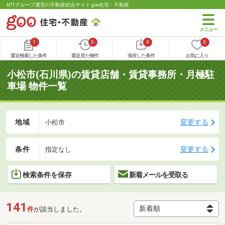
NTTグループ運営の不動産総合サイト goo住宅・不動産
1
0
0
0
最近検索した条件
最近見た物件
保存した条件
お気に入り
小松市(石川県)の賃貸店舗・賃貸事務所・月極駐
車場 物件一覧
地域
変更する
小松市
条件
変更する
指定なし
検索条件を保存
新着メールを受取る
141
件
が該当しました。