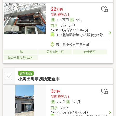
22
万円
管理費等なし
100万円
なし
2
面積
216.12m
1900年1月(築126年8ヶ月)
ＪＲ北陸新幹線 小松駅 徒歩6分
石川県小松市三日市町
1階
即引き渡し可
飲食店可
駅から徒歩7分以内
貸事務所
小馬出町事務所兼倉庫
3
万円
管理費等なし
2ヶ月
1ヶ月
2
面積
21m
1985年5月(築41年4ヶ月)