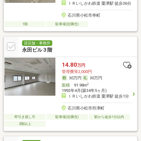
ＩＲいしかわ鉄道 粟津駅 徒歩36分
石川県小松市串町
1階
駐車場(近隣含)
貸店舗・事務所
永田ビル３階
14.80
万円
管理費等2,000円
30万円
30万円
2
面積
91.98m
1992年4月(築34年5ヶ月)
ＩＲいしかわ鉄道 粟津駅 徒歩1分
石川県小松市符津町
即引き渡し可
駐車場(近隣含)
駅から徒歩1分以内
2階以上