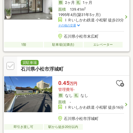
2ヶ月
1ヶ月
2
面積
139.41m
1995年4月(築31年5ヶ月)
ＩＲいしかわ鉄道 小松駅 徒歩23分
その他の交通
石川県小松市末広町
1階
駐車場(近隣含)
エレベーター
貸駐車場
石川県小松市浮城町
0.45
万円
管理費等-
なし
なし
面積
-
ＩＲいしかわ鉄道 小松駅 徒歩16分
石川県小松市浮城町
即引き渡し可
駅から徒歩20分以内