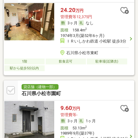
24.20
万円
管理費等12,375円
3ヶ月
なし
2
面積
158.4m
1974年3月(築52年6ヶ月)
ＩＲいしかわ鉄道 小松駅 徒歩3分
石川県小松市東町
1階
飲食店可
駐車場(近隣含)
駅から徒歩5分以内
貸店舗（建物一部）
石川県小松市園町
9.60
万円
管理費等-
3ヶ月
1ヶ月
2
面積
53.13m
1989年9月(築37年)