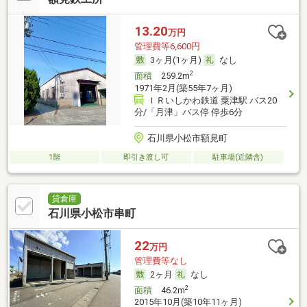
13.20
万円
管理費等6,600円
3ヶ月(1ヶ月)
なし
2
面積
259.2m
1971年2月(築55年7ヶ月)
ＩＲいしかわ鉄道 粟津駅 バス20
分/「月津」バス停 停歩6分
石川県小松市額見町
1階
即引き渡し可
駐車場(近隣含)
貸倉庫
石川県小松市串町
22
万円
管理費等なし
2ヶ月
なし
2
面積
46.2m
2015年10月(築10年11ヶ月)