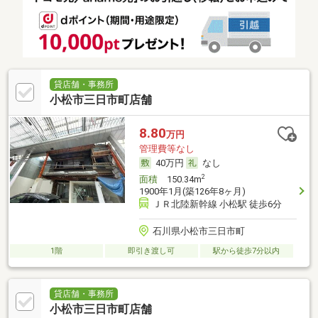
貸店舗・事務所
小松市三日市町店舗
8.80
万円
管理費等なし
40万円
なし
2
面積
150.34m
1900年1月(築126年8ヶ月)
ＪＲ北陸新幹線 小松駅 徒歩6分
石川県小松市三日市町
1階
即引き渡し可
駅から徒歩7分以内
貸店舗・事務所
小松市三日市町店舗