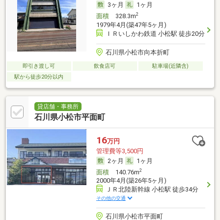
3ヶ月
1ヶ月
2
面積
328.3m
1979年4月(築47年5ヶ月)
ＩＲいしかわ鉄道 小松駅 徒歩20分
石川県小松市向本折町
即引き渡し可
飲食店可
駐車場(近隣含)
駅から徒歩20分以内
貸店舗・事務所
石川県小松市平面町
16
万円
管理費等3,500円
2ヶ月
1ヶ月
2
面積
140.76m
2000年4月(築26年5ヶ月)
ＪＲ北陸新幹線 小松駅 徒歩34分
その他の交通
石川県小松市平面町