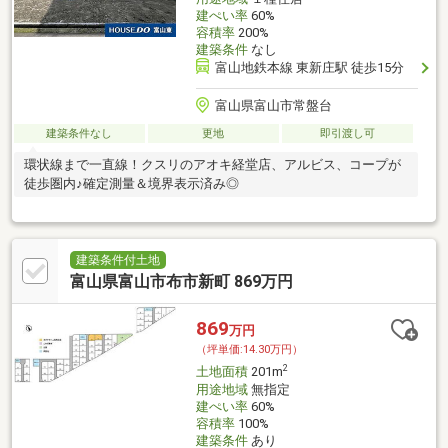
建ぺい率
60%
容積率
200%
建築条件
なし
富山地鉄本線 東新庄駅 徒歩15分
富山県富山市常盤台
建築条件なし
更地
即引渡し可
環状線まで一直線！クスリのアオキ経堂店、アルビス、コープが
徒歩圏内♪確定測量＆境界表示済み◎
建築条件付土地
富山県富山市布市新町 869万円
869
万円
（坪単価:14.30万円）
2
土地面積
201m
用途地域
無指定
建ぺい率
60%
容積率
100%
建築条件
あり