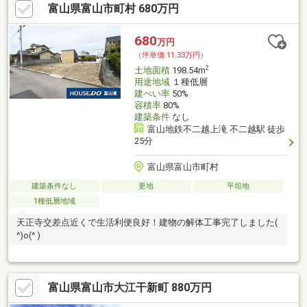
富山県富山市町村 680万円
680
万円
（坪単価:11.33万円）
2
土地面積
198.54m
用途地域
１種低層
建ぺい率
50%
容積率
80%
建築条件
なし
富山地鉄不二越上滝 不二越駅 徒歩
25分
富山県富山市町村
建築条件なし
更地
平坦地
1種低層地域
天正寺交差点近くで生活利便良好！建物の解体工事完了しました(
^)o(^ )
富山県富山市大江干新町 880万円