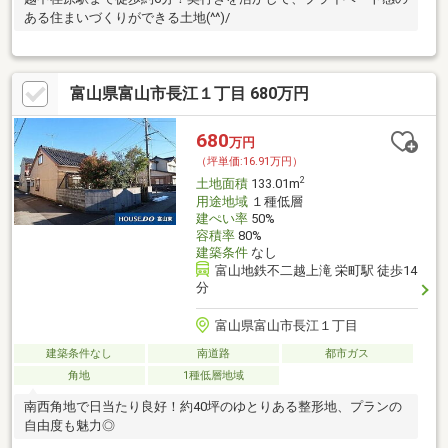
ある住まいづくりができる土地(^^)/
富山県富山市長江１丁目 680万円
680
万円
（坪単価:16.91万円）
2
土地面積
133.01m
用途地域
１種低層
建ぺい率
50%
容積率
80%
建築条件
なし
富山地鉄不二越上滝 栄町駅 徒歩14
分
富山県富山市長江１丁目
建築条件なし
南道路
都市ガス
角地
1種低層地域
南西角地で日当たり良好！約40坪のゆとりある整形地、プランの
自由度も魅力◎