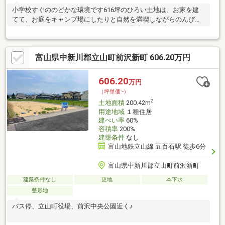
小学校すぐののどかな環境です616坪のひろい土地は、お家を建
てて、お庭をキャンプ場にしたりと自然を満喫しながらのんびり
した暮らしができそうですアウトドアや登山好きな方にもおすす
め！また、DIYをするには十分な広さがあり、陶芸窯やピザ窯を作
ったりとアーティストやグルメな方にも！はたまたオリンピック
富山県中新川郡立山町前沢新町 606.20万円
の種目にもなるSASUKEのような仕掛けを作ったりなんていかが
ですか！公簿売買境界明示無し契約不適合責任免責※敷地内には
国有地が介在しています。 払下げ手続きをする際の費用は買主
606.20
万円
負担です。
（坪単価:-）
2
土地面積
200.42m
用途地域
１種住居
建ぺい率
60%
容積率
200%
建築条件
なし
富山地鉄立山線 五百石駅 徒歩6分
富山県中新川郡立山町前沢新町
建築条件なし
更地
本下水
整形地
バス停、立山町役場、前沢中央公園近く♪