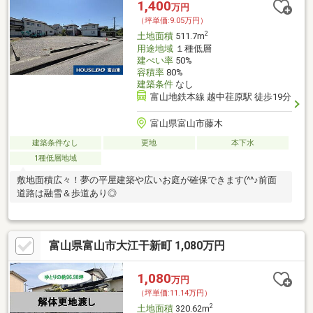
1,400
万円
（坪単価:9.05万円）
2
土地面積
511.7m
用途地域
１種低層
建ぺい率
50%
容積率
80%
建築条件
なし
富山地鉄本線 越中荏原駅 徒歩19分
富山県富山市藤木
建築条件なし
更地
本下水
1種低層地域
敷地面積広々！夢の平屋建築や広いお庭が確保できます(^^♪前面
道路は融雪＆歩道あり◎
富山県富山市大江干新町 1,080万円
1,080
万円
（坪単価:11.14万円）
2
土地面積
320.62m