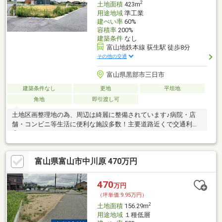
2
土地面積
423m
用途地域
準工業
建ぺい率
60%
容積率
200%
建築条件
なし
富山地鉄本線 荻生駅 徒歩8分
その他の交通
富山県黒部市三日市
建築条件なし
更地
平坦地
角地
即引渡し可
土地区画整理地の為、周辺は綺麗に整備されています♪病院・店
舗・コンビニ等生活に便利な施設多数！主要道路近くで交通利便
◎！
富山県富山市中川原 470万円
470
万円
（坪単価:9.95万円）
2
土地面積
156.29m
用途地域
１種低層