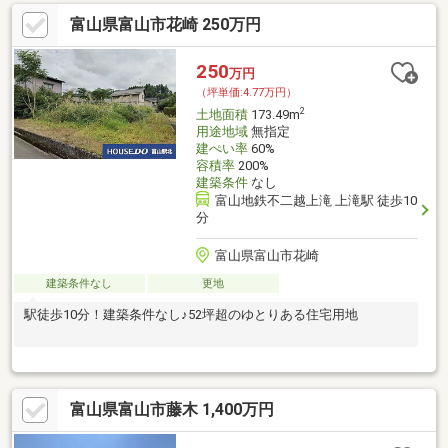
富山県富山市花崎 250万円
250
万円
（坪単価:4.77万円）
2
土地面積
173.49m
用途地域
無指定
建ぺい率
60%
容積率
200%
建築条件
なし
富山地鉄不二越上滝 上滝駅 徒歩10
分
富山県富山市花崎
建築条件なし
更地
駅徒歩10分！建築条件なし♪52坪超のゆとりある住宅用地
富山県富山市藤木 1,400万円