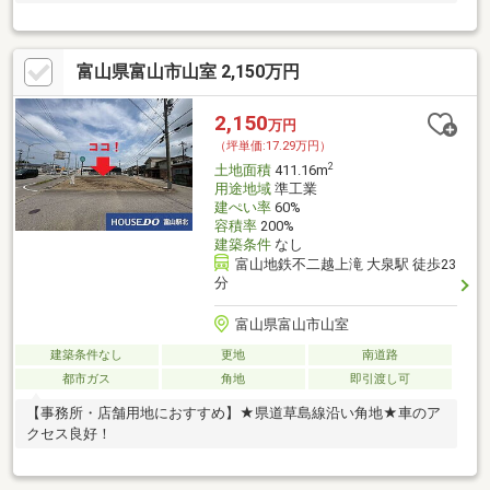
富山県富山市山室 2,150万円
2,150
万円
（坪単価:17.29万円）
2
土地面積
411.16m
用途地域
準工業
建ぺい率
60%
容積率
200%
建築条件
なし
富山地鉄不二越上滝 大泉駅 徒歩23
分
富山県富山市山室
建築条件なし
更地
南道路
都市ガス
角地
即引渡し可
【事務所・店舗用地におすすめ】★県道草島線沿い角地★車のア
クセス良好！