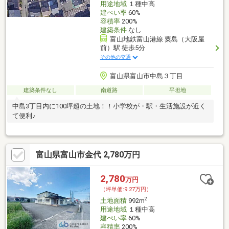
用途地域
１種中高
建ぺい率
60%
容積率
200%
建築条件
なし
富山地鉄富山港線 粟島（大阪屋
前）駅 徒歩5分
その他の交通
富山県富山市中島３丁目
建築条件なし
南道路
平坦地
中島3丁目内に100坪超の土地！！小学校が・駅・生活施設が近く
て便利♪
富山県富山市金代 2,780万円
2,780
万円
（坪単価:9.27万円）
2
土地面積
992m
用途地域
１種中高
建ぺい率
60%
容積率
200%