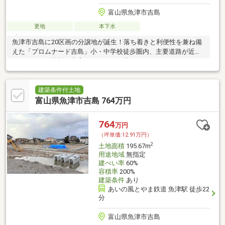
富山県魚津市吉島
更地
本下水
魚津市吉島に20区画の分譲地が誕生！落ち着きと利便性を兼ね備
えた「プロムナード吉島」小・中学校徒歩圏内、主要道路が近く
ショッピング施設も充実した、日々の暮らしにちょうどいいロケ
ーションのまち。
建築条件付土地
富山県魚津市吉島 764万円
764
万円
（坪単価:12.91万円）
2
土地面積
195.67m
用途地域
無指定
建ぺい率
60%
容積率
200%
建築条件
あり
あいの風とやま鉄道 魚津駅 徒歩22
分
富山県魚津市吉島