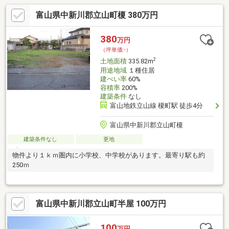
富山県中新川郡立山町榎 380万円
380
万円
（坪単価:-）
2
土地面積
335.82m
用途地域
１種住居
建ぺい率
60%
容積率
200%
建築条件
なし
富山地鉄立山線 榎町駅 徒歩4分
富山県中新川郡立山町榎
建築条件なし
更地
物件より１ｋｍ圏内に小学校、中学校があります。最寄り駅も約
250ｍ
富山県中新川郡立山町半屋 100万円
100
万円