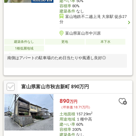
建ぺい率
50%
容積率
80%
建築条件
なし
富山地鉄不二越上滝 大泉駅 徒歩27
分
富山県富山市中川原
建築条件なし
更地
本下水
1種低層地域
南側はアパートの駐車場のため日当たりや風通し良好◎
富山県富山市秋吉新町 890万円
890
万円
（坪単価:18.71万円）
2
土地面積
157.29m
用途地域
１種中高
建ぺい率
60%
容積率
200%
建築条件
なし