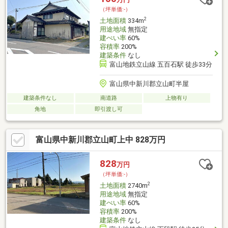
（坪単価:-）
2
土地面積
334m
用途地域
無指定
建ぺい率
60%
容積率
200%
建築条件
なし
富山地鉄立山線 五百石駅 徒歩33分
富山県中新川郡立山町半屋
建築条件なし
南道路
上物有り
角地
即引渡し可
富山県中新川郡立山町上中 828万円
828
万円
（坪単価:-）
2
土地面積
2740m
用途地域
無指定
建ぺい率
60%
容積率
200%
建築条件
なし