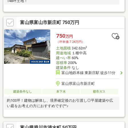
148坪土地！
富山県富山市新庄町 750万円
750
万円
（坪単価:7.24万円）
2
土地面積
342.62m
用途地域
１種中高
建ぺい率
60%
容積率
200%
建築条件
なし
富山地鉄本線 東新庄駅 徒歩11分
富山県富山市新庄町
建築条件なし
本下水
都市ガス
約103坪！建物は解体し、境界確定後のお引渡し◎平屋建築や広
い庭をお考えの方におすすめです(^^♪
富山県滑川市清水町 50万円