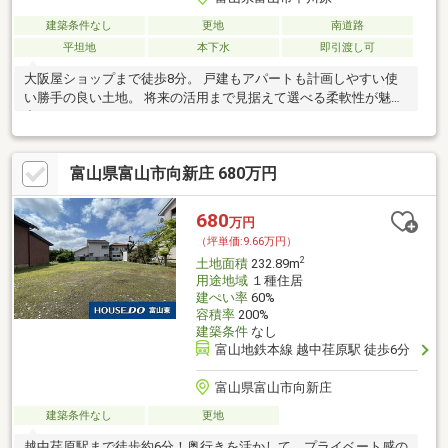
建築条件なし
更地
南道路
平坦地
本下水
即引渡し可
大阪屋ショップまで徒歩8分。 戸建もアパートも計画しやすい使
い勝手の良い土地。 将来の活用まで見据えて選べる柔軟性が魅
力！
富山県富山市向新庄 680万円
680
万円
（坪単価:9.66万円）
2
土地面積
232.89m
用途地域
１種住居
建ぺい率
60%
容積率
200%
建築条件
なし
富山地鉄本線 越中荏原駅 徒歩6分
富山県富山市向新庄
建築条件なし
更地
越中荏原駅まで徒歩約6分！奥行きを活かして、プライベート感の