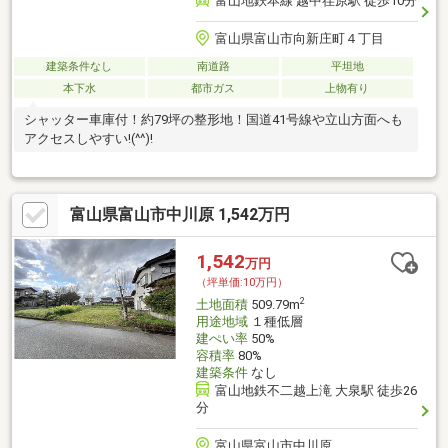
富山地鉄本線 越中荏原駅 徒歩10分
富山県富山市向新庄町４丁目
建築条件なし
南道路
平坦地
本下水
都市ガス
上物有り
シャッター車庫付！約79坪の整形地！国道41号線や立山方面へも
アクセスしやすい!(^^)!
富山県富山市中川原 1,542万円
1,542
万円
（坪単価:10万円）
2
土地面積
509.79m
用途地域
１種低層
建ぺい率
50%
容積率
80%
建築条件
なし
富山地鉄不二越上滝 大泉駅 徒歩26
分
富山県富山市中川原