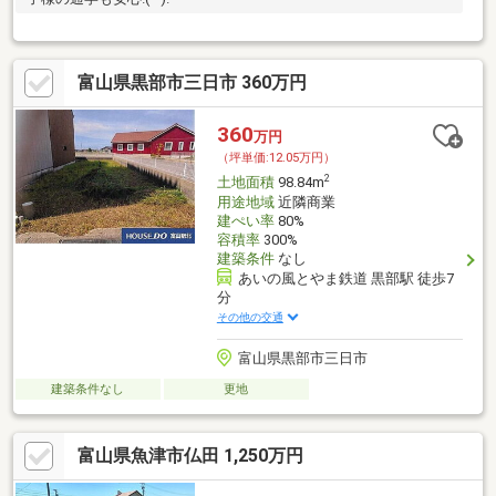
富山県黒部市三日市 360万円
360
万円
（坪単価:12.05万円）
2
土地面積
98.84m
用途地域
近隣商業
建ぺい率
80%
容積率
300%
建築条件
なし
あいの風とやま鉄道 黒部駅 徒歩7
分
その他の交通
富山県黒部市三日市
建築条件なし
更地
富山県魚津市仏田 1,250万円