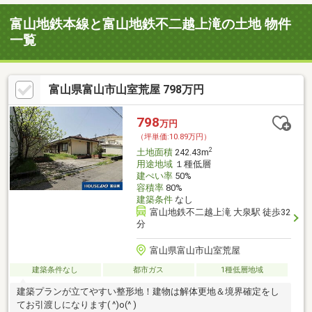
富山地鉄本線と富山地鉄不二越上滝の土地 物件
一覧
富山県富山市山室荒屋 798万円
798
万円
（坪単価:10.89万円）
2
土地面積
242.43m
用途地域
１種低層
建ぺい率
50%
容積率
80%
建築条件
なし
富山地鉄不二越上滝 大泉駅 徒歩32
分
富山県富山市山室荒屋
建築条件なし
都市ガス
1種低層地域
建築プランが立てやすい整形地！建物は解体更地＆境界確定をし
てお引渡しになります( ^)o(^ )