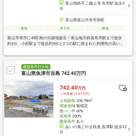
富山地鉄不二越上滝 布市駅 徒歩5
分
富山県富山市布市新町
更地
本下水
角地
富山市布市に49区画の分譲地誕生！富山地方鉄道布市駅まで徒歩
約5分、小杉駅まで徒歩約9分と2つの駅に挟まれた利便性の高い
分譲地。さらに複合商業施設まで車で約5分の駅・買い物が身近に
整う町。
建築条件付土地
富山県魚津市吉島 742.40万円
742.40
万円
（坪単価:11.87万円）
2
土地面積
206.78m
用途地域
無指定
建ぺい率
60%
容積率
200%
建築条件
あり
あいの風とやま鉄道 魚津駅 徒歩22
分