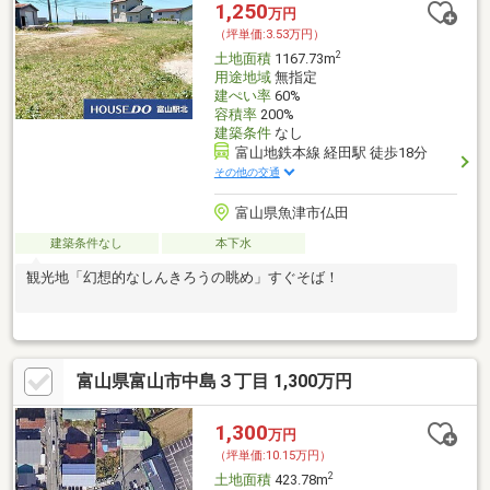
1,250
万円
（坪単価:3.53万円）
2
土地面積
1167.73m
用途地域
無指定
建ぺい率
60%
容積率
200%
建築条件
なし
富山地鉄本線 経田駅 徒歩18分
その他の交通
富山県魚津市仏田
建築条件なし
本下水
観光地「幻想的なしんきろうの眺め」すぐそば！
富山県富山市中島３丁目 1,300万円
1,300
万円
（坪単価:10.15万円）
2
土地面積
423.78m