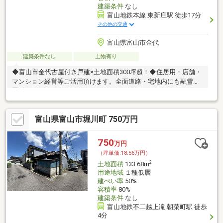
建築条件
なし
富山地鉄本線 東新庄駅 徒歩17分
その他の交通
富山県富山市金代
建築条件なし
上物有り
◆富山市金代古屋付き戸建×土地面積300坪超！◆住居用・店舗・
マンション経営等ご活用頂けます。全面道路・宅地内にも融雪装
置付き！
富山県富山市堀川町 750万円
750
万円
（坪単価:18.56万円）
2
土地面積
133.68m
用途地域
１種低層
建ぺい率
50%
容積率
80%
建築条件
なし
富山地鉄不二越上滝 朝菜町駅 徒歩
4分