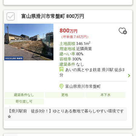
富山県滑川市常盤町 800万円
800
万円
（坪単価:7.65万円）
2
土地面積
346.1m
用途地域
近隣商業
建ぺい率
80%
容積率
300%
建築条件
なし
あいの風とやま鉄道 滑川駅 徒歩3
分
富山県滑川市常盤町
建築条件なし
更地
本下水
即引渡し可
【滑川駅前 徒歩3分！】ゆとりある敷地で暮らしやすい環境です
☆