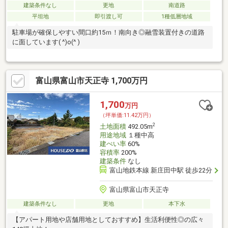
建築条件なし
更地
南道路
平坦地
即引渡し可
1種低層地域
駐車場が確保しやすい間口約15ｍ！南向き◎融雪装置付きの道路
に面しています( ^)o(^ )
富山県富山市天正寺 1,700万円
1,700
万円
（坪単価:11.42万円）
2
土地面積
492.05m
用途地域
１種中高
建ぺい率
60%
容積率
200%
建築条件
なし
富山地鉄本線 新庄田中駅 徒歩22分
富山県富山市天正寺
建築条件なし
更地
本下水
【アパート用地や店舗用地としておすすめ】生活利便性◎の広々