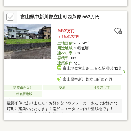
富山県中新川郡立山町西芦原 562万円
562
万円
（坪単価:7万円）
2
土地面積
265.59m
用途地域
１種低層
建ぺい率
50%
容積率
80%
建築条件
なし
富山地鉄立山線 五百石駅 徒歩12分
富山県中新川郡立山町西芦原
建築条件なし
更地
即引渡し可
1種低層地域
建築条件はありません！お好きなハウスメーカーさんでお好きな
時期に建築いただけます！南沢ニュータウン内の整形地です！約
１キロ圏内に教育・生活施設が揃っています！