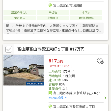
富山県富山市堀川町
建築条件なし
平坦地
本下水
都市ガス
上物有り
1種低層地域
蜷川小学校まで徒歩8分圏内。大阪屋ショップ近く！ 朝菜町駅ま
で徒歩4分！通勤通学に便利な好立地♪ 建築条件なし♪自由設計で
理想の住まいを実現！
富山県富山市長江東町１丁目 817万円
817
万円
（坪単価:15.02万円）
2
土地面積
179.9m
用途地域
１種低層
建ぺい率
50%
容積率
80%
建築条件
なし
富山地鉄本線 東新庄駅 徒歩16分
その他の交通
富山県富山市長江東町１丁目