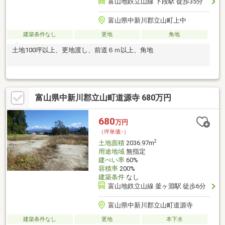
富山地鉄立山線 下段駅 徒歩35分
富山県中新川郡立山町上中
建築条件なし
更地
角地
土地100坪以上、更地渡し、前道６ｍ以上、角地
富山県中新川郡立山町道源寺 680万円
680
万円
（坪単価:-）
2
土地面積
2036.97m
用途地域
無指定
建ぺい率
60%
容積率
200%
建築条件
なし
富山地鉄立山線 釜ヶ淵駅 徒歩6分
富山県中新川郡立山町道源寺
建築条件なし
更地
本下水