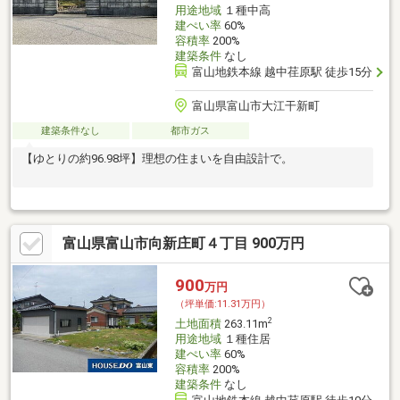
用途地域
１種中高
建ぺい率
60%
容積率
200%
建築条件
なし
富山地鉄本線 越中荏原駅 徒歩15分
富山県富山市大江干新町
建築条件なし
都市ガス
【ゆとりの約96.98坪】理想の住まいを自由設計で。
富山県富山市向新庄町４丁目 900万円
900
万円
（坪単価:11.31万円）
2
土地面積
263.11m
用途地域
１種住居
建ぺい率
60%
容積率
200%
建築条件
なし