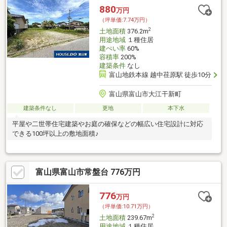
880
万円
（坪単価:7.74万円）
2
土地面積
376.2m
用途地域
１種住居
建ぺい率
60%
容積率
200%
建築条件
なし
富山地鉄本線 越中荏原駅 徒歩10分
富山県富山市大江干新町
建築条件なし
更地
本下水
平屋や二世帯住宅建築やお庭の確保などの幅広い住宅設計に対応
できる100坪以上の敷地面積♪
富山県富山市常盤台 776万円
776
万円
（坪単価:10.71万円）
2
土地面積
239.67m
用途地域
１種住居