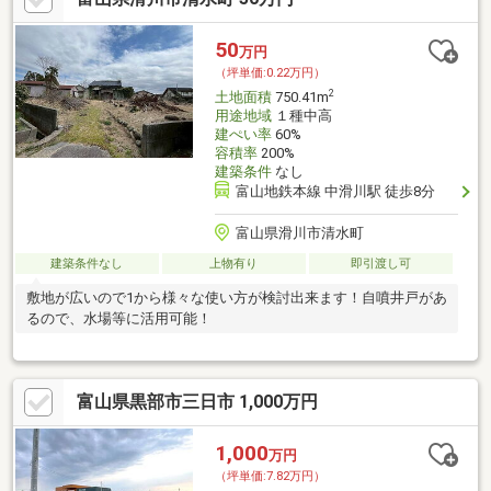
50
万円
（坪単価:0.22万円）
2
土地面積
750.41m
用途地域
１種中高
建ぺい率
60%
容積率
200%
建築条件
なし
富山地鉄本線 中滑川駅 徒歩8分
富山県滑川市清水町
建築条件なし
上物有り
即引渡し可
敷地が広いので1から様々な使い方が検討出来ます！自噴井戸があ
るので、水場等に活用可能！
富山県黒部市三日市 1,000万円
1,000
万円
（坪単価:7.82万円）