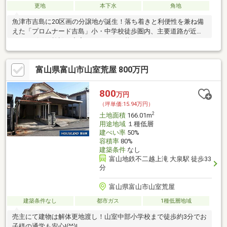
更地
本下水
角地
魚津市吉島に20区画の分譲地が誕生！落ち着きと利便性を兼ね備
えた「プロムナード吉島」小・中学校徒歩圏内、主要道路が近く
ショッピング施設も充実した、日々の暮らしにちょうどいいロケ
ーションのまち。
富山県富山市山室荒屋 800万円
800
万円
（坪単価:15.94万円）
2
土地面積
166.01m
用途地域
１種低層
建ぺい率
50%
容積率
80%
建築条件
なし
富山地鉄不二越上滝 大泉駅 徒歩33
分
富山県富山市山室荒屋
建築条件なし
都市ガス
1種低層地域
売主にて建物は解体更地渡し！山室中部小学校まで徒歩約3分でお
子様の通学も安心!(^^)!