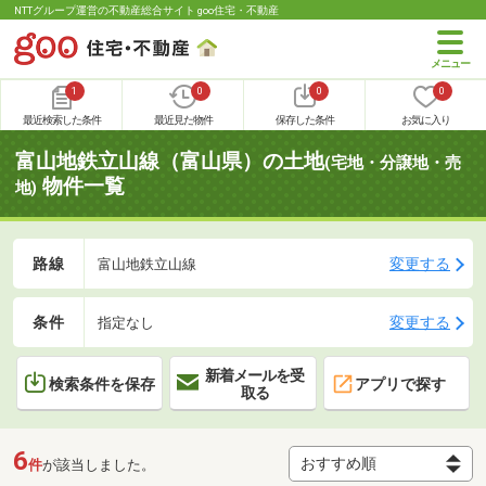
NTTグループ運営の不動産総合サイト goo住宅・不動産
1
0
0
0
最近検索した条件
最近見た物件
保存した条件
お気に入り
富山地鉄立山線（富山県）の土地
(宅地・分譲地・売
物件一覧
地)
路線
変更する
富山地鉄立山線
条件
変更する
指定なし
新着メールを受
検索条件を保存
アプリで探す
取る
6
件
が該当しました。