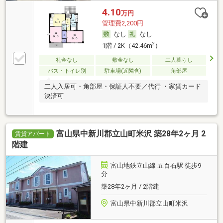
4.10
万円
管理費2,200円
なし
なし
2
1階 / 2K（42.46m
）
礼金なし
敷金なし
二人暮らし
バス・トイレ別
駐車場(近隣含)
角部屋
二人入居可・角部屋・保証人不要／代行 ・家賃カード
決済可
富山県中新川郡立山町米沢 築28年2ヶ月 2
賃貸アパート
階建
富山地鉄立山線 五百石駅 徒歩9
分
築28年2ヶ月 / 2階建
富山県中新川郡立山町米沢