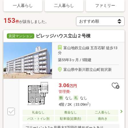
一人暮らし
二人暮らし
ファミリー
153
件
が該当しました。
ビレッジハウス立山２号棟
賃貸マンション
富山地鉄立山線 五百石駅 徒歩13
分
築55年3ヶ月 / 5階建
富山県中新川郡立山町前沢新
3.06
万円
管理費-
なし
なし
2
4階 / 2K（33.09m
）
礼金なし
敷金なし
二人暮らし
バス・トイレ別
駐車場(近隣含)
南向き
フリーレント1ヶ月最大3万円引越サポートあり