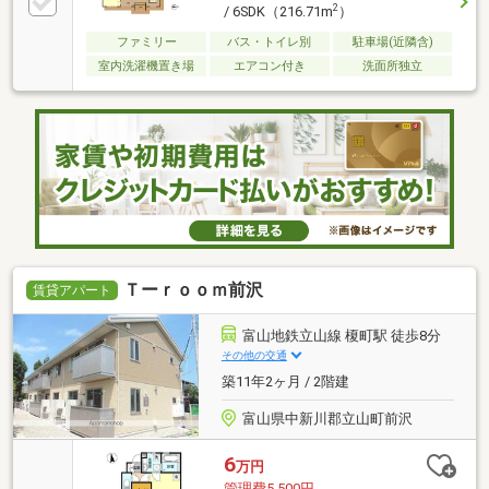
2
/ 6SDK（216.71m
）
ファミリー
バス・トイレ別
駐車場(近隣含)
室内洗濯機置き場
エアコン付き
洗面所独立
Ｔーｒｏｏｍ前沢
賃貸アパート
富山地鉄立山線 榎町駅 徒歩8分
その他の交通
築11年2ヶ月 / 2階建
富山県中新川郡立山町前沢
6
万円
管理費5,500円