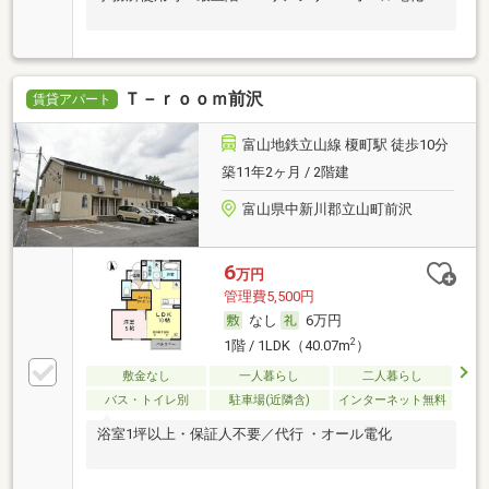
Ｔ－ｒｏｏｍ前沢
賃貸アパート
富山地鉄立山線 榎町駅 徒歩10分
築11年2ヶ月 / 2階建
富山県中新川郡立山町前沢
6
万円
管理費5,500円
なし
6万円
2
1階 / 1LDK（40.07m
）
敷金なし
一人暮らし
二人暮らし
バス・トイレ別
駐車場(近隣含)
インターネット無料
浴室1坪以上・保証人不要／代行 ・オール電化