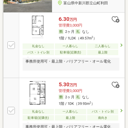
富山県中新川郡立山町利田
6.30
万円
管理費3,000円
2ヶ月
なし
2
1階 / 1LDK（49.57m
）
礼金なし
一人暮らし
二人暮らし
バス・トイレ別
駐車場(近隣含)
最上階
事務所使用可・最上階・バリアフリー・オール電化
5.30
万円
管理費3,000円
2ヶ月
なし
2
1階 / 1DK（39.93m
）
礼金なし
一人暮らし
バス・トイレ別
駐車場(近隣含)
最上階
南向き
事務所使用可・最上階・バリアフリー・オール電化