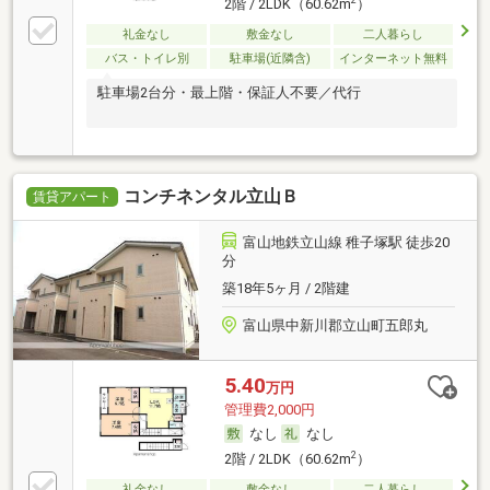
2階 / 2LDK（60.62m
）
礼金なし
敷金なし
二人暮らし
バス・トイレ別
駐車場(近隣含)
インターネット無料
駐車場2台分・最上階・保証人不要／代行
コンチネンタル立山Ｂ
賃貸アパート
富山地鉄立山線 稚子塚駅 徒歩20
分
築18年5ヶ月 / 2階建
富山県中新川郡立山町五郎丸
5.40
万円
管理費2,000円
なし
なし
2
2階 / 2LDK（60.62m
）
礼金なし
敷金なし
二人暮らし