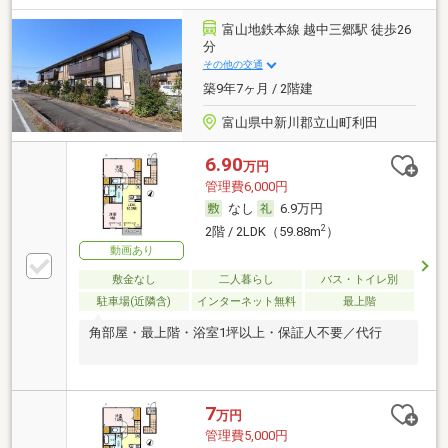
富山地鉄本線 越中三郷駅 徒歩26
分
その他の交通
築9年7ヶ月 / 2階建
富山県中新川郡立山町利田
6.90
万円
管理費6,000円
なし
6.9万円
2
2階 / 2LDK（59.88m
）
動画あり
敷金なし
二人暮らし
バス・トイレ別
駐車場(近隣含)
インターネット無料
最上階
角部屋・最上階・浴室1坪以上・保証人不要／代行
7
万円
管理費5,000円