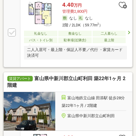
4.40
万円
管理費2,800円
なし
なし
2
2階 / 2LDK（59.77m
）
礼金なし
敷金なし
二人暮らし
バス・トイレ別
駐車場(近隣含)
最上階
二人入居可・最上階・保証人不要／代行 ・家賃カード
決済可
富山県中新川郡立山町利田 築22年1ヶ月 2
賃貸アパート
階建
富山地鉄立山線 田添駅 徒歩28分
築22年1ヶ月 / 2階建
富山県中新川郡立山町利田