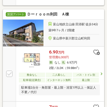
Ｄーｒｏｏｍ利田 Ａ棟
賃貸アパート
富山地鉄立山線 田添駅 徒歩34分
築9年7ヶ月 / 2階建
富山県中新川郡立山町利田
6.90
万円
管理費6,000円
なし
6.9万円
2
2階 / 2LDK（59.88m
）
敷金なし
二人暮らし
バス・トイレ別
駐車場(近隣含)
インターネット無料
最上階
駐車場2台分・角部屋・最上階・浴室1坪以上・保証人
不要／代行
7