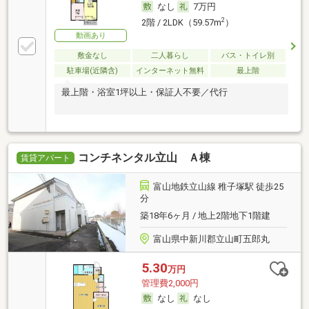
なし
7万円
2
2階 / 2LDK（59.57m
）
動画あり
敷金なし
二人暮らし
バス・トイレ別
駐車場(近隣含)
インターネット無料
最上階
最上階・浴室1坪以上・保証人不要／代行
コンチネンタル立山 Ａ棟
賃貸アパート
富山地鉄立山線 稚子塚駅 徒歩25
分
築18年6ヶ月 / 地上2階地下1階建
富山県中新川郡立山町五郎丸
5.30
万円
管理費2,000円
なし
なし