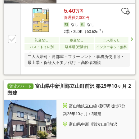
5.40
万円
管理費2,000円
なし
なし
2
2階 / 2LDK（60.62m
）
礼金なし
敷金なし
二人暮らし
バス・トイレ別
駐車場(近隣含)
インターネット無料
二人入居可・角部屋・フリーレント・事務所使用可・
最上階・保証人不要／代行 ・高齢者相談
富山県中新川郡立山町前沢 築25年10ヶ月 2
賃貸アパート
階建
富山地鉄立山線 榎町駅 徒歩7分
築25年10ヶ月 / 2階建
富山県中新川郡立山町前沢