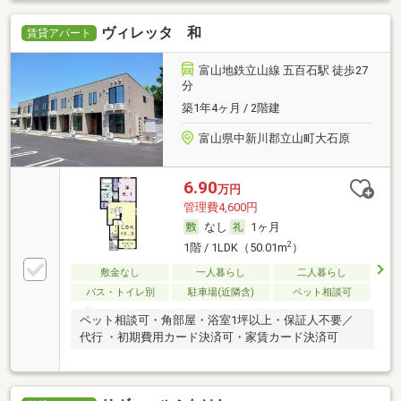
ヴィレッタ 和
賃貸アパート
富山地鉄立山線 五百石駅 徒歩27
分
築1年4ヶ月 / 2階建
富山県中新川郡立山町大石原
6.90
万円
管理費4,600円
なし
1ヶ月
2
1階 / 1LDK（50.01m
）
敷金なし
一人暮らし
二人暮らし
バス・トイレ別
駐車場(近隣含)
ペット相談可
ペット相談可・角部屋・浴室1坪以上・保証人不要／
代行 ・初期費用カード決済可・家賃カード決済可