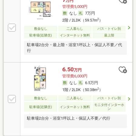
万円
管理費5,000円
なし
7万円
2
2階 / 2LDK（59.57m
）
敷金なし
二人暮らし
バス・トイレ別
駐車場(近隣含)
インターネット無料
最上階
駐車場2台分・最上階・浴室1坪以上・保証人不要／代
行
6.50
万円
管理費6,000円
なし
6.5万円
2
1階 / 2LDK（50.38m
）
敷金なし
二人暮らし
バス・トイレ別
モニタ付インターホ
駐車場(近隣含)
インターネット無料
ン
駐車場2台分・浴室1坪以上・保証人不要／代行