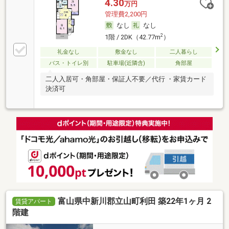
4.30
万円
管理費2,200円
なし
なし
2
1階 / 2DK（42.77m
）
礼金なし
敷金なし
二人暮らし
バス・トイレ別
駐車場(近隣含)
角部屋
二人入居可・角部屋・保証人不要／代行 ・家賃カード
決済可
富山県中新川郡立山町利田 築22年1ヶ月 2
賃貸アパート
階建