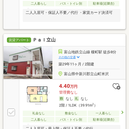
二人暮らし
バス・トイレ別
駐車場(近隣含)
二人入居可・保証人不要／代行 ・家賃カード決済可
Ｐａｌ立山
賃貸アパート
富山地鉄立山線 榎町駅 徒歩8分
その他の交通
築29年11ヶ月 / 2階建
富山県中新川郡立山町米沢
4.40
万円
管理費なし
なし
なし
2
2階 / 1LDK（39.91m
）
礼金なし
敷金なし
一人暮らし
二人暮らし
バス・トイレ別
駐車場(近隣含)
二人入居可・最上階・保証人不要／代行