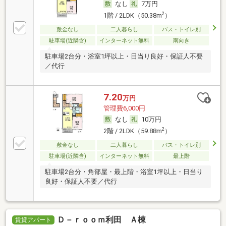
なし
7万円
2
1階 / 2LDK（50.38m
）
敷金なし
二人暮らし
バス・トイレ別
駐車場(近隣含)
インターネット無料
南向き
駐車場2台分・浴室1坪以上・日当り良好・保証人不要
／代行
7.20
万円
管理費6,000円
なし
10万円
2
2階 / 2LDK（59.88m
）
敷金なし
二人暮らし
バス・トイレ別
駐車場(近隣含)
インターネット無料
最上階
駐車場2台分・角部屋・最上階・浴室1坪以上・日当り
良好・保証人不要／代行
Ｄ－ｒｏｏｍ利田 Ａ棟
賃貸アパート