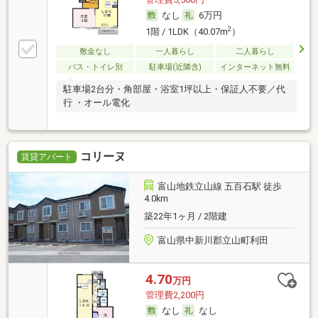
なし
6万円
2
1階 / 1LDK（40.07m
）
敷金なし
一人暮らし
二人暮らし
バス・トイレ別
駐車場(近隣含)
インターネット無料
駐車場2台分・角部屋・浴室1坪以上・保証人不要／代
行 ・オール電化
コリーヌ
賃貸アパート
富山地鉄立山線 五百石駅 徒歩
4.0km
築22年1ヶ月 / 2階建
富山県中新川郡立山町利田
4.70
万円
管理費2,200円
なし
なし