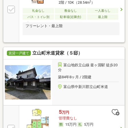
2
2階 / 1DK（28.54m
）
礼金なし
敷金なし
一人暮らし
バス・トイレ別
駐車場(近隣含)
最上階
フリーレント・最上階
立山町米道貸家（Ｓ邸）
賃貸一戸建て
富山地鉄立山線 釜ヶ淵駅 徒歩20
分
築84年8ヶ月 / 2階建
富山県中新川郡立山町米道
5
万円
管理費なし
15万円
5万円