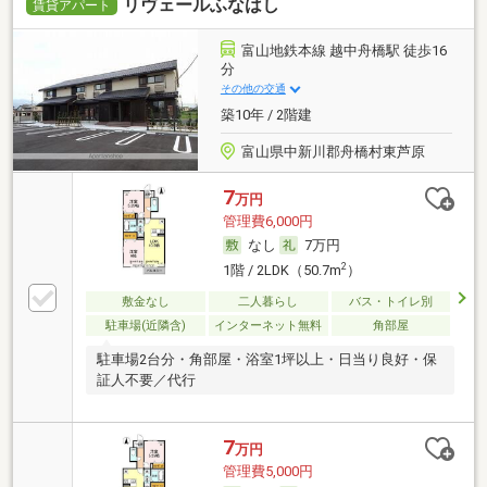
リヴェールふなはし
賃貸アパート
富山地鉄本線 越中舟橋駅 徒歩16
分
その他の交通
築10年 / 2階建
富山県中新川郡舟橋村東芦原
7
万円
管理費6,000円
なし
7万円
2
1階 / 2LDK（50.7m
）
敷金なし
二人暮らし
バス・トイレ別
駐車場(近隣含)
インターネット無料
角部屋
駐車場2台分・角部屋・浴室1坪以上・日当り良好・保
証人不要／代行
7
万円
管理費5,000円