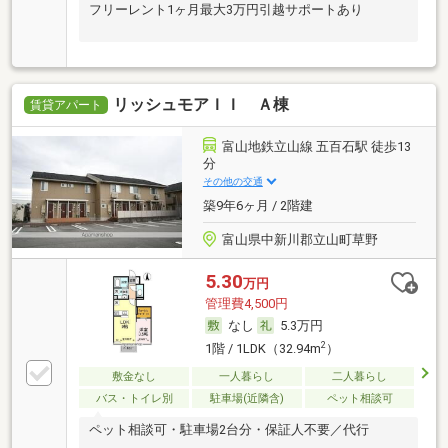
フリーレント1ヶ月最大3万円引越サポートあり
リッシュモアＩＩ Ａ棟
賃貸アパート
富山地鉄立山線 五百石駅 徒歩13
分
その他の交通
築9年6ヶ月 / 2階建
富山県中新川郡立山町草野
5.30
万円
管理費4,500円
なし
5.3万円
2
1階 / 1LDK（32.94m
）
敷金なし
一人暮らし
二人暮らし
バス・トイレ別
駐車場(近隣含)
ペット相談可
ペット相談可・駐車場2台分・保証人不要／代行