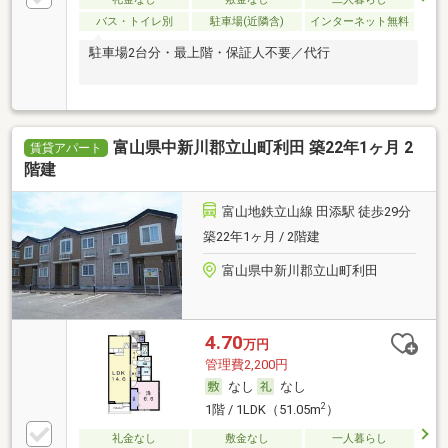
バス・トイレ別
駐車場(近隣含)
インターネット無料
駐車場2台分・最上階・保証人不要／代行
富山県中新川郡立山町利田 築22年1ヶ月 2
賃貸アパート
階建
富山地鉄立山線 田添駅 徒歩29分
築22年1ヶ月 / 2階建
富山県中新川郡立山町利田
4.70
万円
管理費2,200円
なし
なし
2
1階 / 1LDK（51.05m
）
礼金なし
敷金なし
一人暮らし