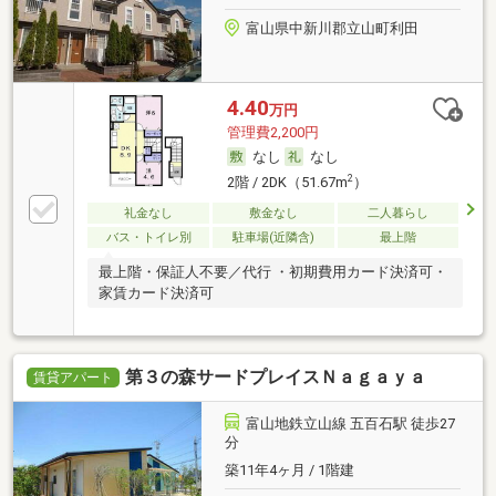
富山県中新川郡立山町利田
4.40
万円
管理費2,200円
なし
なし
2
2階 / 2DK（51.67m
）
礼金なし
敷金なし
二人暮らし
バス・トイレ別
駐車場(近隣含)
最上階
最上階・保証人不要／代行 ・初期費用カード決済可・
家賃カード決済可
第３の森サードプレイスＮａｇａｙａ
賃貸アパート
富山地鉄立山線 五百石駅 徒歩27
分
築11年4ヶ月 / 1階建