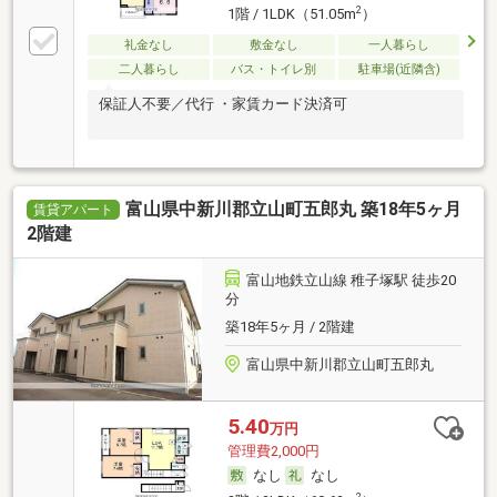
2
1階 / 1LDK（51.05m
）
礼金なし
敷金なし
一人暮らし
二人暮らし
バス・トイレ別
駐車場(近隣含)
保証人不要／代行 ・家賃カード決済可
富山県中新川郡立山町五郎丸 築18年5ヶ月
賃貸アパート
2階建
富山地鉄立山線 稚子塚駅 徒歩20
分
築18年5ヶ月 / 2階建
富山県中新川郡立山町五郎丸
5.40
万円
管理費2,000円
なし
なし
2