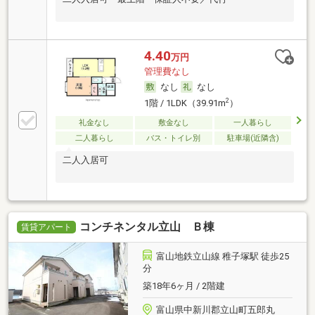
4.40
万円
管理費なし
なし
なし
2
1階 / 1LDK（39.91m
）
礼金なし
敷金なし
一人暮らし
二人暮らし
バス・トイレ別
駐車場(近隣含)
二人入居可
コンチネンタル立山 Ｂ棟
賃貸アパート
富山地鉄立山線 稚子塚駅 徒歩25
分
築18年6ヶ月 / 2階建
富山県中新川郡立山町五郎丸