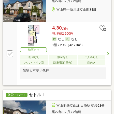
築22年1ヶ月 / 2階建
富山県中新川郡立山町利田
4.30
万円
管理費2,200円
なし
なし
2
1階 / 2DK（42.77m
）
動画あり
礼金なし
敷金なし
二人暮らし
バス・トイレ別
駐車場(近隣含)
南向き
保証人不要／代行
セトルＩ
賃貸アパート
富山地鉄立山線 田添駅 徒歩28分
築22年1ヶ月 / 2階建