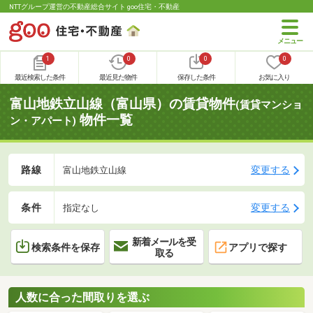
NTTグループ運営の不動産総合サイト goo住宅・不動産
1
0
0
0
最近検索した条件
最近見た物件
保存した条件
お気に入り
富山地鉄立山線（富山県）の賃貸物件
(賃貸マンショ
物件一覧
ン・アパート)
路線
変更する
富山地鉄立山線
条件
変更する
指定なし
新着メールを受
検索条件を保存
アプリで探す
取る
人数に合った間取りを選ぶ