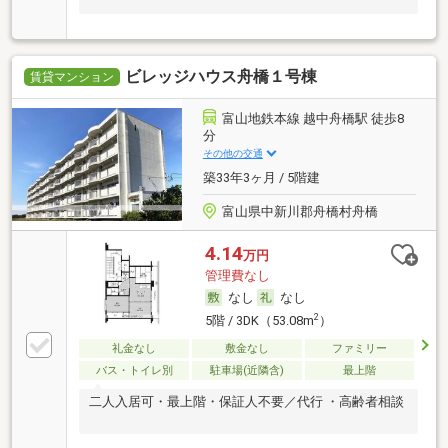
ビレッジハウス舟橋１号棟
賃貸マンション
富山地鉄本線 越中舟橋駅 徒歩8
分
その他の交通
築33年3ヶ月 / 5階建
富山県中新川郡舟橋村舟橋
4.14
万円
管理費なし
なし
なし
2
5階 / 3DK（53.08m
）
礼金なし
敷金なし
ファミリー
バス・トイレ別
駐車場(近隣含)
最上階
二人入居可・最上階・保証人不要／代行 ・高齢者相談