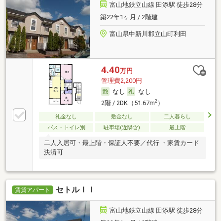
富山地鉄立山線 田添駅 徒歩28分
築22年1ヶ月 / 2階建
富山県中新川郡立山町利田
4.40
万円
管理費2,200円
なし
なし
2
2階 / 2DK（51.67m
）
礼金なし
敷金なし
二人暮らし
バス・トイレ別
駐車場(近隣含)
最上階
二人入居可・最上階・保証人不要／代行 ・家賃カード
決済可
セトルＩＩ
賃貸アパート
富山地鉄立山線 田添駅 徒歩28分