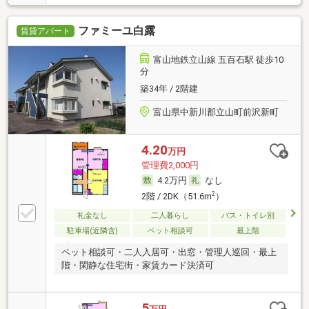
ファミーユ白露
賃貸アパート
富山地鉄立山線 五百石駅 徒歩10
分
築34年 / 2階建
富山県中新川郡立山町前沢新町
4.20
万円
管理費2,000円
4.2万円
なし
2
2階 / 2DK（51.6m
）
礼金なし
二人暮らし
バス・トイレ別
駐車場(近隣含)
ペット相談可
最上階
ペット相談可・二人入居可・出窓・管理人巡回・最上
階・閑静な住宅街・家賃カード決済可
5