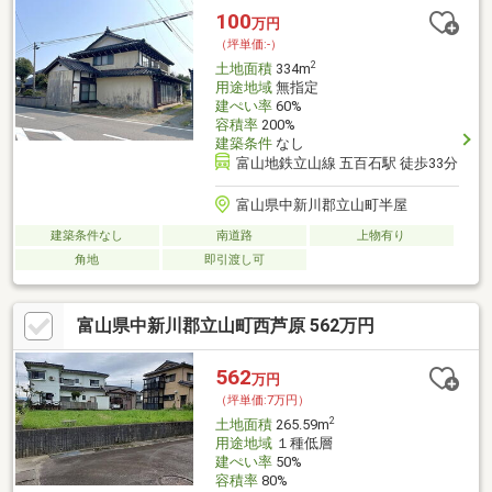
100
万円
（坪単価:-）
2
土地面積
334m
用途地域
無指定
建ぺい率
60%
容積率
200%
建築条件
なし
富山地鉄立山線 五百石駅 徒歩33分
富山県中新川郡立山町半屋
建築条件なし
南道路
上物有り
角地
即引渡し可
富山県中新川郡立山町西芦原 562万円
562
万円
（坪単価:7万円）
2
土地面積
265.59m
用途地域
１種低層
建ぺい率
50%
容積率
80%