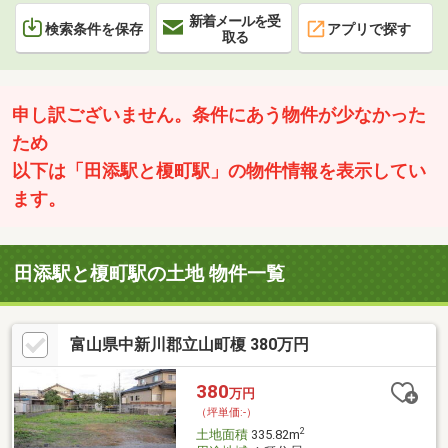
新着メールを受
検索条件を保存
アプリで探す
取る
申し訳ございません。条件にあう物件が少なかった
ため
以下は「田添駅と榎町駅」の物件情報を表示してい
ます。
田添駅と榎町駅の土地 物件一覧
富山県中新川郡立山町榎 380万円
380
万円
（坪単価:-）
2
土地面積
335.82m