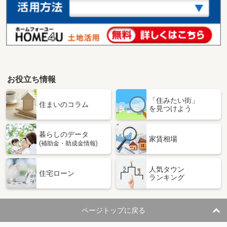
お役立ち情報
「住みたい街」
住まいのコラム
を見つけよう
暮らしのデータ
家賃相場
(補助金・助成金情報)
人気タウン
住宅ローン
ランキング
ページトップに戻る