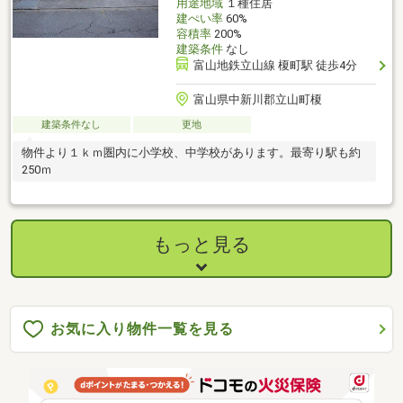
用途地域
１種住居
建ぺい率
60%
容積率
200%
建築条件
なし
富山地鉄立山線 榎町駅 徒歩4分
富山県中新川郡立山町榎
建築条件なし
更地
物件より１ｋｍ圏内に小学校、中学校があります。最寄り駅も約
250ｍ
もっと見る
お気に入り物件一覧を見る