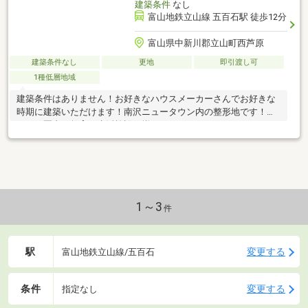
建築条件
なし
富山地鉄立山線 五百石駅 徒歩12分
富山県中新川郡立山町西芦原
建築条件なし
更地
即引渡し可
1種低層地域
建築条件はありません！お好きなハウスメーカーさんでお好きな
時期に建築いただけます！南沢ニュータウン内の整形地です！約
１キロ圏内に教育・生活施設が揃っています！
1～3
件
駅
変更する
富山地鉄立山線/五百石
条件
変更する
指定なし