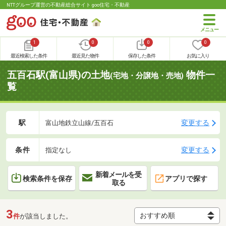
NTTグループ運営の不動産総合サイト goo住宅・不動産
1
0
0
0
最近検索した条件
最近見た物件
保存した条件
お気に入り
五百石駅(富山県)の土地
物件一
(宅地・分譲地・売地)
覧
駅
変更する
富山地鉄立山線/五百石
条件
変更する
指定なし
新着メールを受
検索条件を保存
アプリで探す
取る
3
件
が該当しました。