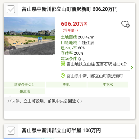
富山県中新川郡立山町前沢新町 606.20万円
606.20
万円
（坪単価:-）
2
土地面積
200.42m
用途地域
１種住居
建ぺい率
60%
容積率
200%
建築条件
なし
富山地鉄立山線 五百石駅 徒歩6分
富山県中新川郡立山町前沢新町
建築条件なし
更地
本下水
整形地
バス停、立山町役場、前沢中央公園近く♪
富山県中新川郡立山町半屋 100万円