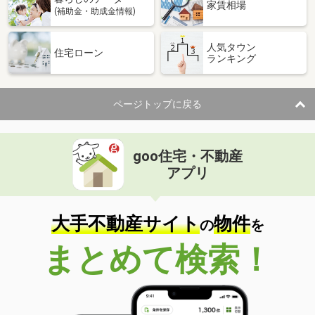
家賃相場
(補助金・助成金情報)
人気タウン
住宅ローン
ランキング
ページトップに戻る
goo住宅・不動産
アプリ
大手不動産サイト
物件
の
を
まとめて検索！