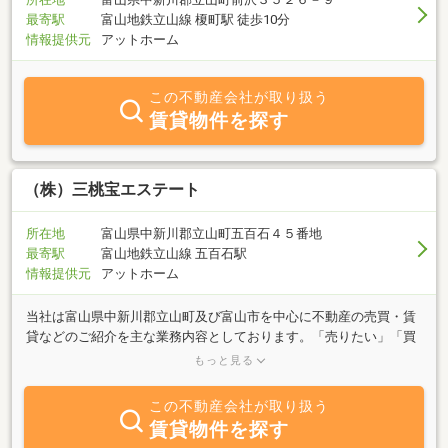
最寄駅
富山地鉄立山線 榎町駅 徒歩10分
情報提供元
アットホーム
この不動産会社が取り扱う
賃貸物件を探す
（株）三桃宝エステート
所在地
富山県中新川郡立山町五百石４５番地
最寄駅
富山地鉄立山線 五百石駅
情報提供元
アットホーム
当社は富山県中新川郡立山町及び富山市を中心に不動産の売買・賃
貸などのご紹介を主な業務内容としております。「売りたい」「買
いたい」「借りたい」ご希望の方は、不動産に関する事は何でもお
もっと見る
気軽にご相談ください。地域の活性化の一環として、空家対策、土
地・建物の有効活用、売却のお手伝いをします。不動産の購入、賃
この不動産会社が取り扱う
貸をお探しの方にもきめ細やかな対応を目指しています。
賃貸物件を探す