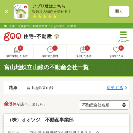
アプリ版はこちら
開く
複数社の物件を探せる！
NTTグループ運営の不動産総合サイト goo住宅・不動産
0
0
0
0
最近検索した条件
最近見た物件
保存した条件
お気に入り
富山地鉄立山線の不動産会社一覧
路線
変更する
富山地鉄立山線
全3
件
が該当しました。
（株）オオツジ 不動産事業部
所在地
富山県中新川郡立山町前沢３５２６－９