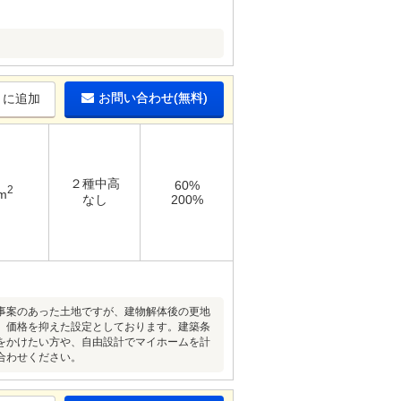
お問い合わせ(無料)
りに追加
２種中高
60%
2
m
なし
200%
事案のあった土地ですが、建物解体後の更地
、価格を抑えた設定としております。建築条
をかけたい方や、自由設計でマイホームを計
合わせください。