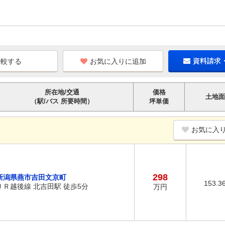
お気に入りに追加
資料請求
所在地/交通
価格
土地面
（駅/バス 所要時間）
坪単価
お気に入
298
新潟県燕市吉田文京町
153.3
ＪＲ越後線 北吉田駅 徒歩5分
万円