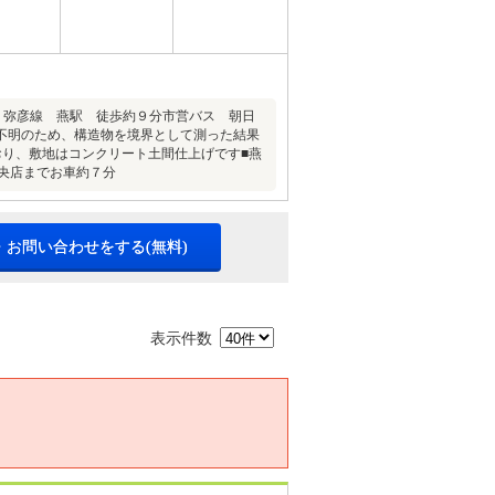
Ｒ弥彦線 燕駅 徒歩約９分市営バス 朝日
不明のため、構造物を境界として測った結果
おり、敷地はコンクリート土間仕上げです■燕
央店までお車約７分
・お問い合わせをする(無料)
表示件数