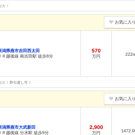
ガス
お気に入
570
新潟県燕市吉田西太田
222
ＪＲ越後線 南吉田駅 徒歩8分
万円
ガス
即引渡し可
お気に入
2,900
新潟県燕市大武新田
1472.
ＪＲ越後線 分水駅 徒歩9分
万円