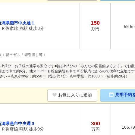
150
新潟県燕市中央通１
59.5
ＪＲ弥彦線 燕駅 徒歩8分
万円
水
都市ガス
即引渡し可
歩約7分！お子様の通学も安心です■徒歩約5分の「みんなの図書館ぶくぶく」でお
店まで車で約6分、他スーパーも総合病院も車で10分以内にあるので便利な立地です
さい～燕東小学校：約550ｍ（徒歩約7分）燕中学校：約1600ｎ（徒歩約20分）
見学予約
お気に入りに追加
300
新潟県燕市中央通３
166.7
ＪＲ弥彦線 燕駅 徒歩9分
万円