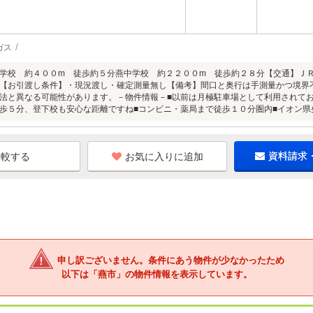
ガス
学校 約４００m 徒歩約５分燕中学校 約２２００m 徒歩約２８分【交通】Ｊ
【お引渡し条件】・現況渡し・確定測量無し【備考】間口と奥行は手測量かつ境界
法と異なる可能性があります。－物件情報－■以前は月極駐車場として利用されて
歩５分、登下校も安心な距離ですね■コンビニ・薬局まで徒歩１０分圏内■イオン県
お気に入りに追加
資料請求
申し訳ございません。条件にあう物件が少なかったため
以下は「燕市」の物件情報を表示しています。