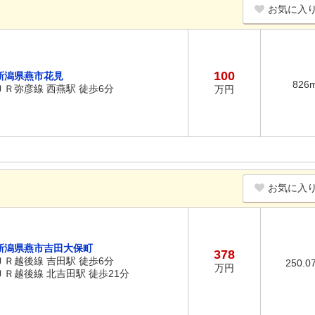
お気に入
100
新潟県燕市花見
826
ＪＲ弥彦線 西燕駅 徒歩6分
万円
お気に入
新潟県燕市吉田大保町
378
ＪＲ越後線 吉田駅 徒歩6分
250.0
万円
ＪＲ越後線 北吉田駅 徒歩21分