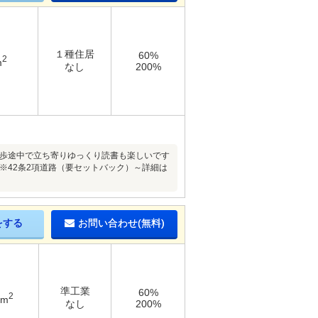
１種住居
60%
2
m
なし
200%
散歩途中で立ち寄りゆっくり読書も楽しいです
※42条2項道路（要セットバック）～詳細は
をする
お問い合わせ(無料)
準工業
60%
2
9m
なし
200%