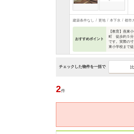
建築条件なし
更地
本下水
都市
【教育】燕東小
町 徒歩約５分
おすすめポイント
です。実際の寸
東小学校まで徒
チェックした物件を一括で
2
件