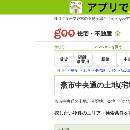
NTTグループ運営の不動産総合サイト goo
借りる
マンションを買う
店舗･
賃貸
新築
中
事業用
住宅・不動産
>
土地
>
甲信越・北陸
>
新潟
燕市中央通の土地(宅
燕市中央通の土地、分譲地、売地、宅地な
探したい物件のエリア・検索条件を