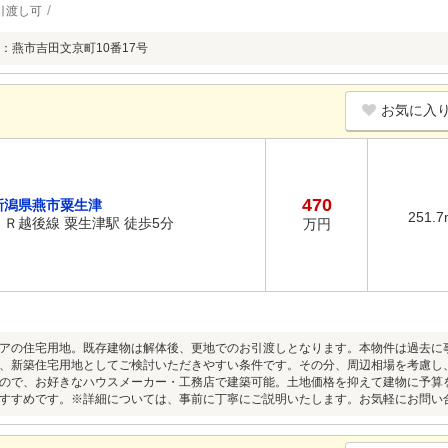
引渡し可
：燕市吉田文京町10番17号
お気に入
470
新潟県燕市粟生津
251.7
ＪＲ越後線 粟生津駅 徒歩5分
万円
アの住宅用地。既存建物は解体後、更地でのお引渡しとなります。本物件は過去に
、新築住宅用地としてご検討いただきやすい条件です。その分、周辺相場を考慮し
ので、お好きなハウスメーカー・工務店で建築可能。土地価格を抑えて建物に予算
すすめです。※詳細については、事前に丁寧にご説明いたします。お気軽にお問い