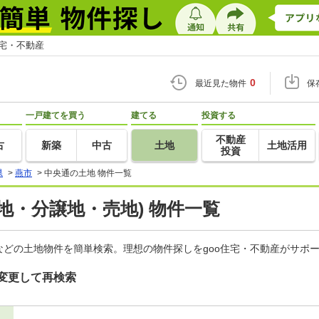
住宅・不動産
0
最近見た物件
保
一戸建てを買う
建てる
投資する
不動産
古
新築
中古
土地
土地活用
投資
県
>
燕市
>
中央通の土地 物件一覧
地・分譲地・売地) 物件一覧
どの土地物件を簡単検索。理想の物件探しをgoo住宅・不動産がサポ
変更して再検索