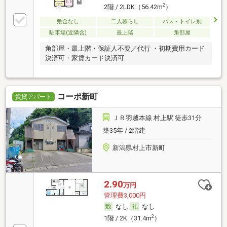
2
2階 / 2LDK（56.42m
）
敷金なし
二人暮らし
バス・トイレ別
駐車場(近隣含)
最上階
角部屋
角部屋・最上階・保証人不要／代行 ・初期費用カード
決済可・家賃カード決済可
コーポ新町
賃貸アパート
ＪＲ羽越本線 村上駅 徒歩31分
築35年 / 2階建
新潟県村上市新町
2.90
万円
管理費3,000円
なし
なし
2
1階 / 2K（31.4m
）