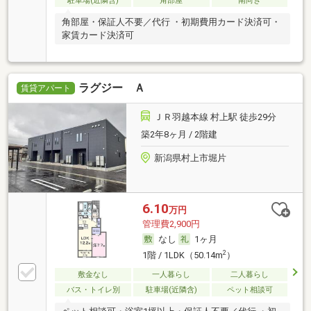
駐車場(近隣含)
角部屋
南向き
角部屋・保証人不要／代行 ・初期費用カード決済可・
家賃カード決済可
ラグジー Ａ
賃貸アパート
ＪＲ羽越本線 村上駅 徒歩29分
築2年8ヶ月 / 2階建
新潟県村上市堀片
6.10
万円
管理費2,900円
なし
1ヶ月
2
1階 / 1LDK（50.14m
）
敷金なし
一人暮らし
二人暮らし
バス・トイレ別
駐車場(近隣含)
ペット相談可