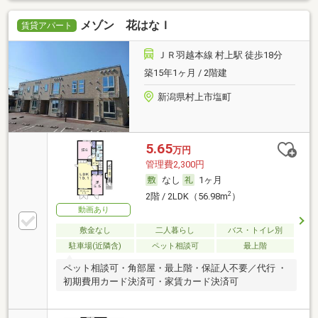
メゾン 花はなＩ
賃貸アパート
ＪＲ羽越本線 村上駅 徒歩18分
築15年1ヶ月 / 2階建
新潟県村上市塩町
5.65
万円
管理費2,300円
なし
1ヶ月
2
2階 / 2LDK（56.98m
）
動画あり
敷金なし
二人暮らし
バス・トイレ別
駐車場(近隣含)
ペット相談可
最上階
ペット相談可・角部屋・最上階・保証人不要／代行 ・
初期費用カード決済可・家賃カード決済可