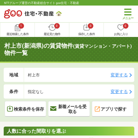
NTTグループ運営の不動産総合サイト goo住宅・不動産
1
0
0
0
最近検索した条件
最近見た物件
保存した条件
お気に入り
村上市(新潟県)の賃貸物件
(賃貸マンション・アパート)
物件一覧
地域
変更する
村上市
条件
変更する
指定なし
新着メールを受
検索条件を保存
アプリで探す
取る
人数に合った間取りを選ぶ