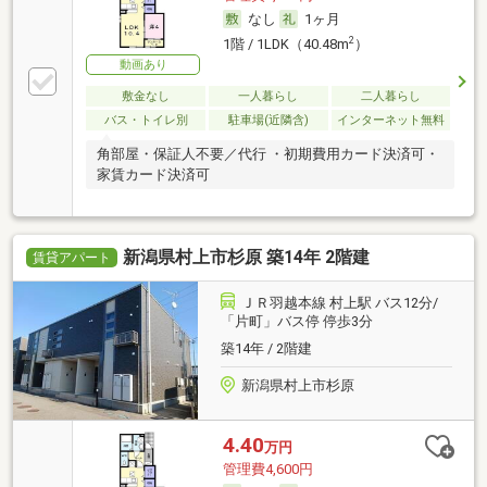
なし
1ヶ月
2
1階 / 1LDK（40.48m
）
動画あり
敷金なし
一人暮らし
二人暮らし
バス・トイレ別
駐車場(近隣含)
インターネット無料
角部屋・保証人不要／代行 ・初期費用カード決済可・
家賃カード決済可
新潟県村上市杉原 築14年 2階建
賃貸アパート
ＪＲ羽越本線 村上駅 バス12分/
「片町」バス停 停歩3分
築14年 / 2階建
新潟県村上市杉原
4.40
万円
管理費4,600円