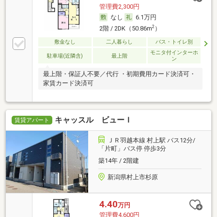
管理費2,300円
なし
6.1万円
2
2階 / 2DK（50.86m
）
敷金なし
二人暮らし
バス・トイレ別
モニタ付インターホ
駐車場(近隣含)
最上階
ン
最上階・保証人不要／代行 ・初期費用カード決済可・
家賃カード決済可
キャッスル ビューＩ
賃貸アパート
ＪＲ羽越本線 村上駅 バス12分/
「片町」バス停 停歩3分
築14年 / 2階建
新潟県村上市杉原
4.40
万円
管理費4,600円