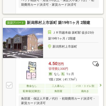
ペット相談可・浴室1坪以上・保証人不要／代行 ・初
期費用カード決済可・家賃カード決済可
新潟県村上市坂町 築19年1ヶ月 2階建
賃貸アパート
ＪＲ羽越本線 坂町駅 徒歩25分
築19年1ヶ月 / 2階建
新潟県村上市坂町
4.50
万円
管理費2,300円
なし
1ヶ月
2
1階 / 2DK（41.17m
）
敷金なし
二人暮らし
バス・トイレ別
駐車場(近隣含)
角部屋
南向き
角部屋・保証人不要／代行 ・初期費用カード決済可・
家賃カード決済可