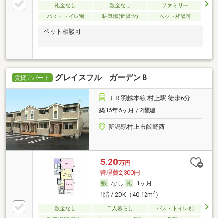
礼金なし
敷金なし
ファミリー
バス・トイレ別
駐車場(近隣含)
ペット相談可
ペット相談可
グレイスフル ガーデンＢ
賃貸アパート
ＪＲ羽越本線 村上駅 徒歩6分
築16年6ヶ月 / 2階建
新潟県村上市飯野西
5.20
万円
管理費2,300円
なし
1ヶ月
2
1階 / 2DK（40.12m
）
敷金なし
二人暮らし
バス・トイレ別