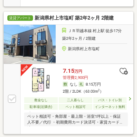
新潟県村上市塩町 築2年2ヶ月 2階建
賃貸アパート
ＪＲ羽越本線 村上駅 徒歩17分
築2年2ヶ月 / 2階建
新潟県村上市塩町
7.15
万円
管理費2,900円
なし
8.15万円
2
2階 / 2LDK（63.03m
）
敷金なし
二人暮らし
バス・トイレ別
駐車場(近隣含)
ペット相談可
インターネット無料
ペット相談可・角部屋・最上階・浴室1坪以上・保証
人不要／代行 ・初期費用カード決済可・家賃カード決
済可