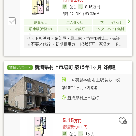
管理費2,900円
なし
8.15万円
2
2階 / 2LDK（63.03m
）
敷金なし
二人暮らし
バス・トイレ別
駐車場(近隣含)
ペット相談可
インターネット無料
ペット相談可・角部屋・最上階・浴室1坪以上・保証
人不要／代行 ・初期費用カード決済可・家賃カード決
済可
新潟県村上市塩町 築15年1ヶ月 2階建
賃貸アパート
ＪＲ羽越本線 村上駅 徒歩18分
築15年1ヶ月 / 2階建
新潟県村上市塩町
5.15
万円
管理費2,300円
なし
1ヶ月