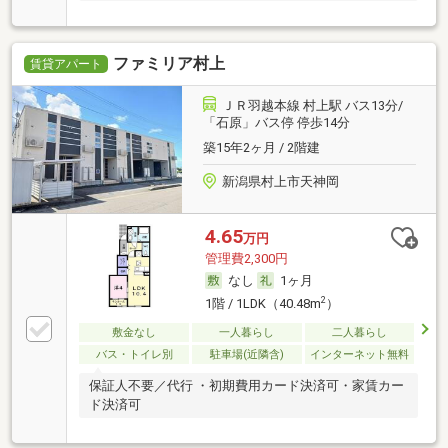
ファミリア村上
賃貸アパート
ＪＲ羽越本線 村上駅 バス13分/
「石原」バス停 停歩14分
築15年2ヶ月 / 2階建
新潟県村上市天神岡
4.65
万円
管理費2,300円
なし
1ヶ月
2
1階 / 1LDK（40.48m
）
敷金なし
一人暮らし
二人暮らし
バス・トイレ別
駐車場(近隣含)
インターネット無料
保証人不要／代行 ・初期費用カード決済可・家賃カー
ド決済可