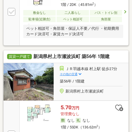
2
1階 / 2DK（45.81m
）
敷金なし
二人暮らし
バス・トイレ別
駐車場(近隣含)
ペット相談可
角部屋
ペット相談可・角部屋・保証人不要／代行 ・初期費用
カード決済可・家賃カード決済可
新潟県村上市瀬波浜町 築56年 1階建
賃貸一戸建て
ＪＲ羽越本線 村上駅 徒歩27分
その他の交通
築56年 / 1階建
新潟県村上市瀬波浜町
5.70
万円
管理費なし
なし
なし
2
1階 / 5SDK（136.62m
）