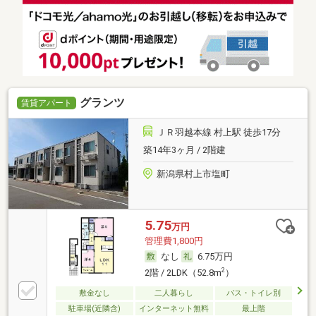
グランツ
賃貸アパート
ＪＲ羽越本線 村上駅 徒歩17分
築14年3ヶ月 / 2階建
新潟県村上市塩町
5.75
万円
管理費1,800円
なし
6.75万円
2
2階 / 2LDK（52.8m
）
敷金なし
二人暮らし
バス・トイレ別
駐車場(近隣含)
インターネット無料
最上階