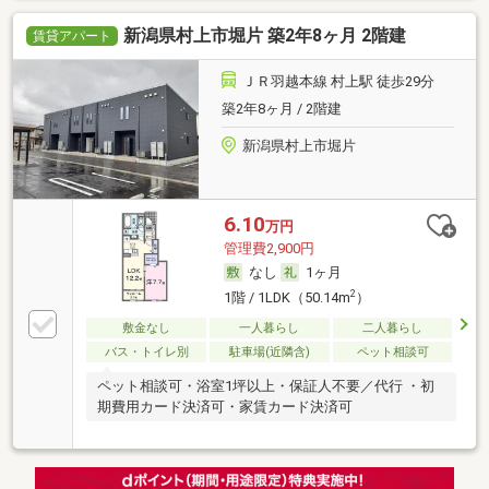
新潟県村上市堀片 築2年8ヶ月 2階建
賃貸アパート
ＪＲ羽越本線 村上駅 徒歩29分
築2年8ヶ月 / 2階建
新潟県村上市堀片
6.10
万円
管理費2,900円
なし
1ヶ月
2
1階 / 1LDK（50.14m
）
敷金なし
一人暮らし
二人暮らし
バス・トイレ別
駐車場(近隣含)
ペット相談可
ペット相談可・浴室1坪以上・保証人不要／代行 ・初
期費用カード決済可・家賃カード決済可