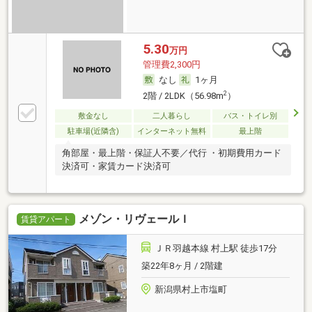
5.30
万円
管理費2,300円
なし
1ヶ月
2
2階 / 2LDK（56.98m
）
敷金なし
二人暮らし
バス・トイレ別
駐車場(近隣含)
インターネット無料
最上階
角部屋・最上階・保証人不要／代行 ・初期費用カード
決済可・家賃カード決済可
メゾン・リヴェールＩ
賃貸アパート
ＪＲ羽越本線 村上駅 徒歩17分
築22年8ヶ月 / 2階建
新潟県村上市塩町