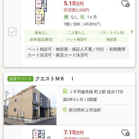
5.15
万円
管理費2,300円
なし
1ヶ月
2
1階 / 2DK（45.81m
）
敷金なし
二人暮らし
バス・トイレ別
駐車場(近隣含)
ペット相談可
角部屋
ペット相談可・角部屋・保証人不要／代行 ・初期費用
カード決済可・家賃カード決済可
クエストＭＫ Ｉ
賃貸アパート
ＪＲ羽越本線 村上駅 徒歩17分
築2年2ヶ月 / 2階建
新潟県村上市塩町
7.15
万円