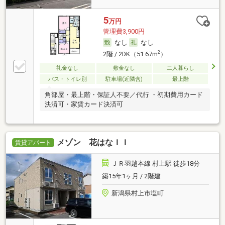
5
万円
管理費3,900円
なし
なし
2
2階 / 2DK（51.67m
）
礼金なし
敷金なし
二人暮らし
バス・トイレ別
駐車場(近隣含)
最上階
角部屋・最上階・保証人不要／代行 ・初期費用カード
決済可・家賃カード決済可
メゾン 花はなＩＩ
賃貸アパート
ＪＲ羽越本線 村上駅 徒歩18分
築15年1ヶ月 / 2階建
新潟県村上市塩町