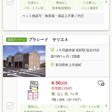
礼金なし
敷金なし
二人暮らし
バス・トイレ別
駐車場(近隣含)
ペット相談可
ペット相談可・角部屋・保証人不要／代行
プラシード サリエＡ
賃貸アパート
ＪＲ羽越本線 坂町駅 徒歩25分
築19年1ヶ月 / 2階建
新潟県村上市坂町
4.50
万円
管理費2,300円
なし
1ヶ月
2
1階 / 2DK（41.17m
）
敷金なし
二人暮らし
バス・トイレ別