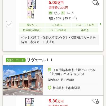
5.05
万円
管理費2,300円
なし
1ヶ月
2
1階 / 2DK（45.81m
）
敷金なし
二人暮らし
バス・トイレ別
駐車場(近隣含)
ペット相談可
南向き
ペット相談可・保証人不要／代行 ・初期費用カード決
済可・家賃カード決済可
リヴェールＩＩ
賃貸アパート
ＪＲ羽越本線 村上駅 バス12分/
「上片町」バス停 停歩8分
築9年6ヶ月 / 2階建
新潟県村上市山辺里
5.30
万円