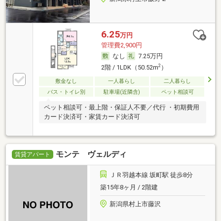
6.25
万円
管理費2,900円
なし
7.25万円
2
2階 / 1LDK（50.52m
）
敷金なし
一人暮らし
二人暮らし
バス・トイレ別
駐車場(近隣含)
ペット相談可
ペット相談可・最上階・保証人不要／代行 ・初期費用
カード決済可・家賃カード決済可
モンテ ヴェルディ
賃貸アパート
ＪＲ羽越本線 坂町駅 徒歩8分
築15年8ヶ月 / 2階建
新潟県村上市藤沢