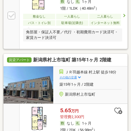
なし
1ヶ月
2
1階 / 1LDK（40.48m
）
敷金なし
一人暮らし
二人暮らし
バス・トイレ別
駐車場(近隣含)
インターネット無料
角部屋・保証人不要／代行 ・初期費用カード決済可・
家賃カード決済可
新潟県村上市塩町 築15年1ヶ月 2階建
賃貸アパート
ＪＲ羽越本線 村上駅 徒歩18分
その他の交通
築15年1ヶ月 / 2階建
新潟県村上市塩町
5.65
万円
管理費2,300円
なし
1ヶ月
2
2階 / 2DK（56.98m
）