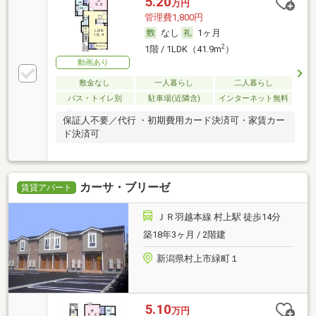
5.20
万円
管理費1,800円
なし
1ヶ月
2
1階 / 1LDK（41.9m
）
動画あり
敷金なし
一人暮らし
二人暮らし
バス・トイレ別
駐車場(近隣含)
インターネット無料
保証人不要／代行 ・初期費用カード決済可・家賃カー
ド決済可
カーサ・ブリーゼ
賃貸アパート
ＪＲ羽越本線 村上駅 徒歩14分
築18年3ヶ月 / 2階建
新潟県村上市緑町１
5.10
万円