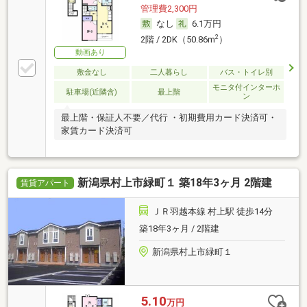
管理費2,300円
なし
6.1万円
2
2階 / 2DK（50.86m
）
動画あり
敷金なし
二人暮らし
バス・トイレ別
モニタ付インターホ
駐車場(近隣含)
最上階
ン
最上階・保証人不要／代行 ・初期費用カード決済可・
家賃カード決済可
新潟県村上市緑町１ 築18年3ヶ月 2階建
賃貸アパート
ＪＲ羽越本線 村上駅 徒歩14分
築18年3ヶ月 / 2階建
新潟県村上市緑町１
5.10
万円