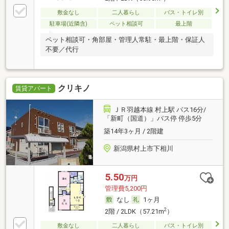
敷金なし
二人暮らし
バス・トイレ別
駐車場(近隣含)
ペット相談可
最上階
ペット相談可・角部屋・管理人常駐・最上階・保証人
不要／代行
クリキノ
賃貸アパート
ＪＲ羽越本線 村上駅 バス16分/
「新町（国道）」バス停 停歩5分
築14年3ヶ月 / 2階建
新潟県村上市下相川
5.50
万円
管理費5,200円
なし
1ヶ月
2
2階 / 2LDK（57.21m
）
敷金なし
二人暮らし
バス・トイレ別