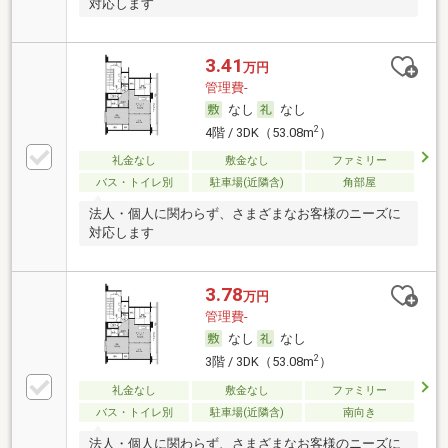
対応します
3.41
万円
管理費-
なし
なし
2
4階 / 3DK（53.08m
）
礼金なし
敷金なし
ファミリー
バス・トイレ別
駐車場(近隣含)
角部屋
法人・個人に関わらず、さまざまなお客様のニーズに
対応します
3.78
万円
管理費-
なし
なし
2
3階 / 3DK（53.08m
）
礼金なし
敷金なし
ファミリー
バス・トイレ別
駐車場(近隣含)
南向き
法人・個人に関わらず、さまざまなお客様のニーズに