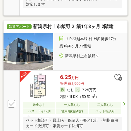
対応します
新潟県村上市飯野２ 築1年8ヶ月 2階建
賃貸アパート
ＪＲ羽越本線 村上駅 徒歩17分
築1年8ヶ月 / 2階建
新潟県村上市飯野２
6.25
万円
管理費2,900円
なし
7.25万円
2
2階 / 1LDK（50.52m
）
敷金なし
一人暮らし
二人暮らし
バス・トイレ別
駐車場(近隣含)
ペット相談可
ペット相談可・最上階・保証人不要／代行 ・初期費用
カード決済可・家賃カード決済可