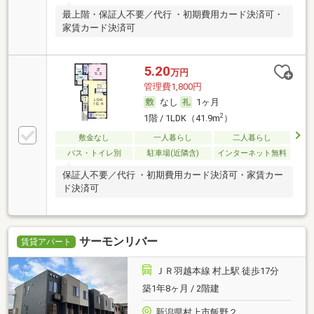
最上階・保証人不要／代行 ・初期費用カード決済可・
家賃カード決済可
5.20
万円
管理費1,800円
なし
1ヶ月
2
1階 / 1LDK（41.9m
）
敷金なし
一人暮らし
二人暮らし
バス・トイレ別
駐車場(近隣含)
インターネット無料
保証人不要／代行 ・初期費用カード決済可・家賃カー
ド決済可
サーモンリバー
賃貸アパート
ＪＲ羽越本線 村上駅 徒歩17分
築1年8ヶ月 / 2階建
新潟県村上市飯野２