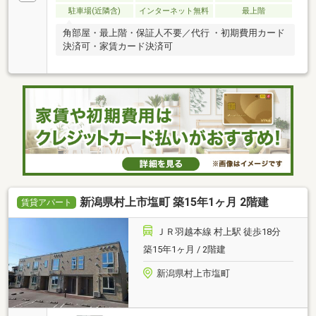
駐車場(近隣含)
インターネット無料
最上階
角部屋・最上階・保証人不要／代行 ・初期費用カード
決済可・家賃カード決済可
新潟県村上市塩町 築15年1ヶ月 2階建
賃貸アパート
ＪＲ羽越本線 村上駅 徒歩18分
築15年1ヶ月 / 2階建
新潟県村上市塩町