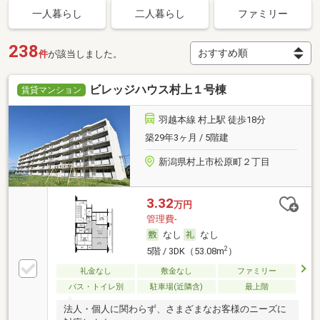
一人暮らし
二人暮らし
ファミリー
238
件
が該当しました。
ビレッジハウス村上１号棟
賃貸マンション
羽越本線 村上駅 徒歩18分
築29年3ヶ月 / 5階建
新潟県村上市松原町２丁目
3.32
万円
管理費-
なし
なし
2
5階 / 3DK（53.08m
）
礼金なし
敷金なし
ファミリー
バス・トイレ別
駐車場(近隣含)
最上階
法人・個人に関わらず、さまざまなお客様のニーズに