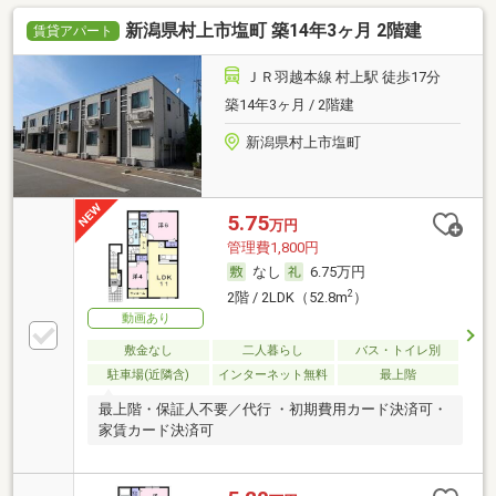
新潟県村上市塩町 築14年3ヶ月 2階建
賃貸アパート
ＪＲ羽越本線 村上駅 徒歩17分
築14年3ヶ月 / 2階建
新潟県村上市塩町
5.75
万円
管理費1,800円
なし
6.75万円
2
2階 / 2LDK（52.8m
）
動画あり
敷金なし
二人暮らし
バス・トイレ別
駐車場(近隣含)
インターネット無料
最上階
最上階・保証人不要／代行 ・初期費用カード決済可・
家賃カード決済可