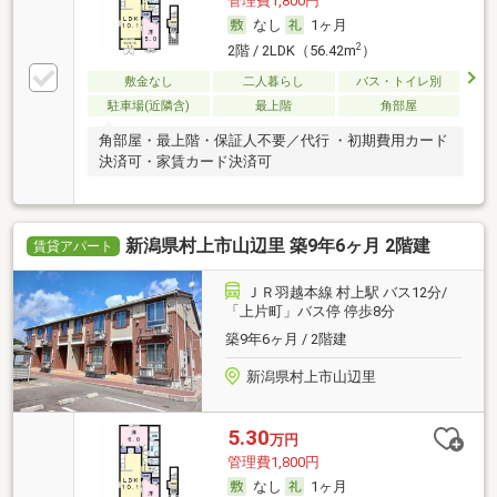
管理費1,800円
なし
1ヶ月
2
2階 / 2LDK（56.42m
）
敷金なし
二人暮らし
バス・トイレ別
駐車場(近隣含)
最上階
角部屋
角部屋・最上階・保証人不要／代行 ・初期費用カード
決済可・家賃カード決済可
新潟県村上市山辺里 築9年6ヶ月 2階建
賃貸アパート
ＪＲ羽越本線 村上駅 バス12分/
「上片町」バス停 停歩8分
築9年6ヶ月 / 2階建
新潟県村上市山辺里
5.30
万円
管理費1,800円
なし
1ヶ月