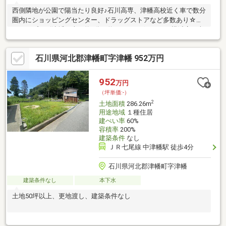
西側隣地が公園で陽当たり良好♪石川高専、津幡高校近く車で数分
圏内にショッピングセンター、ドラッグストアなど多数あり☆彡
アル・プラザ津幡 車で約6分（約2.2km）ゲンキー 横浜店 車
で約5分（約1.68km）ダイソー 津幡南店 車で約6分（約
2.33km）セブンイレブン 津幡太田店 車で約6分（約2.2km）実
石川県河北郡津幡町字津幡 952万円
生こども園 車で約5分（約1.67km）津幡駅前郵便局 車で約5分
（約2.0km）北陸銀行 津幡支店 車で約6分（約2.03km）公立河
北中央病院 車で約5分（約1.77km）※確定測量、地盤調査・地盤
952
万円
改良、上水道引込工事費用は買主負担となります
（坪単価:-）
2
土地面積
286.26m
用途地域
１種住居
建ぺい率
60%
容積率
200%
建築条件
なし
ＪＲ七尾線 中津幡駅 徒歩4分
石川県河北郡津幡町字津幡
建築条件なし
本下水
土地50坪以上、更地渡し、建築条件なし