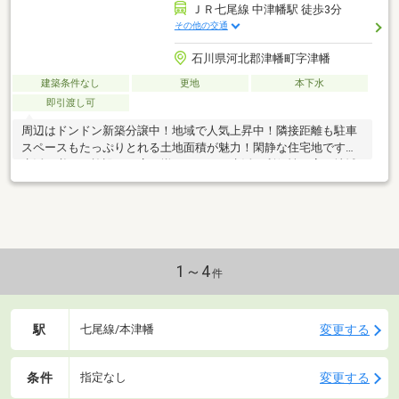
ＪＲ七尾線 中津幡駅 徒歩3分
その他の交通
石川県河北郡津幡町字津幡
建築条件なし
更地
本下水
即引渡し可
周辺はドンドン新築分譲中！地域で人気上昇中！隣接距離も駐車
スペースもたっぷりとれる土地面積が魅力！閑静な住宅地ですが
生活に必要な施設やお店が揃っており、生活の利便性が高い地域
です！●本物件のように土地予算が抑えられれば、建築含めた総
予算も抑えられますし、逆に建築に予算を回すことも可能です
ね。建築条件はございませんので、お好きなメーカー様で建築ご
検討頂けます。 〇土地面積５６．９９坪あり（隣接との距離もと
れる広さ） ・平屋もおすすめです ・子供と遊べる広い庭が作
れる 〇建築条件なし〇ＪＲ中津幡駅まで徒歩２分
1～4
件
駅
変更する
七尾線/本津幡
条件
変更する
指定なし