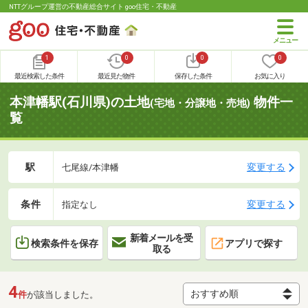
NTTグループ運営の不動産総合サイト goo住宅・不動産
1
0
0
0
最近検索した条件
最近見た物件
保存した条件
お気に入り
本津幡駅(石川県)の土地
物件一
(宅地・分譲地・売地)
覧
駅
変更する
七尾線/本津幡
条件
変更する
指定なし
新着メールを受
検索条件を保存
アプリで探す
取る
4
件
が該当しました。