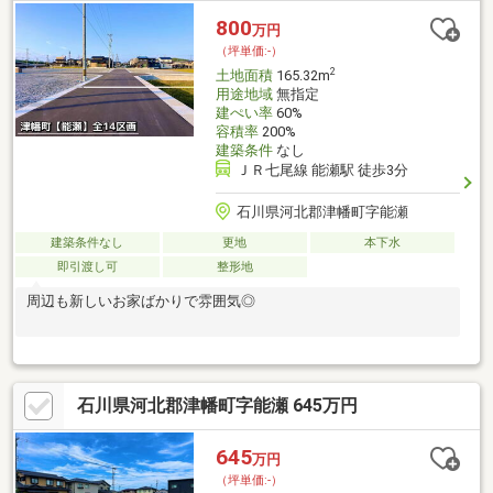
800
万円
（坪単価:-）
2
土地面積
165.32m
用途地域
無指定
建ぺい率
60%
容積率
200%
建築条件
なし
ＪＲ七尾線 能瀬駅 徒歩3分
石川県河北郡津幡町字能瀬
建築条件なし
更地
本下水
即引渡し可
整形地
周辺も新しいお家ばかりで雰囲気◎
石川県河北郡津幡町字能瀬 645万円
645
万円
（坪単価:-）