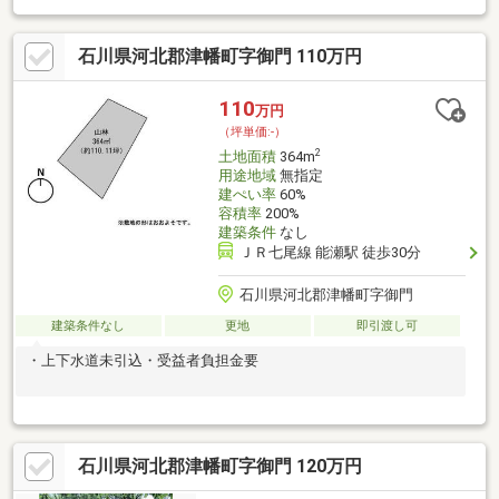
石川県河北郡津幡町字御門 110万円
110
万円
（坪単価:-）
2
土地面積
364m
用途地域
無指定
建ぺい率
60%
容積率
200%
建築条件
なし
ＪＲ七尾線 能瀬駅 徒歩30分
石川県河北郡津幡町字御門
建築条件なし
更地
即引渡し可
・上下水道未引込・受益者負担金要
石川県河北郡津幡町字御門 120万円