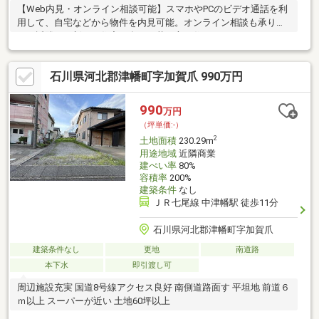
【Web内見・オンライン相談可能】スマホやPCのビデオ通話を利
用して、自宅などから物件を内見可能。オンライン相談も承りま
す！近隣には新しい住宅も多く、若い方も住みやすいエリアにな
っております。徒歩10分以内に小学校等の公的施設が全てあり、
子育てもしやすい場所になっております。災害も少ないエリアで
石川県河北郡津幡町字加賀爪 990万円
すので新生活の拠点におススメです。・測量により面積が増減す
る可能性及びセットバック面積が増減する可能性があります。・
セットバックの必要可能性あり・敷地測量を予定しており、面積
990
万円
等に変動可能性あり・契約後、解体予定・前面道路役所にて管理
（坪単価:-）
2
土地面積
230.29m
用途地域
近隣商業
建ぺい率
80%
容積率
200%
建築条件
なし
ＪＲ七尾線 中津幡駅 徒歩11分
石川県河北郡津幡町字加賀爪
建築条件なし
更地
南道路
本下水
即引渡し可
周辺施設充実 国道8号線アクセス良好 南側道路面す 平坦地 前道６
ｍ以上 スーパーが近い 土地60坪以上