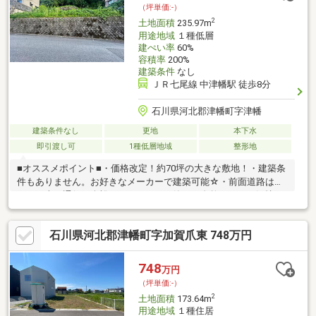
（坪単価:-）
2
土地面積
235.97m
用途地域
１種低層
建ぺい率
60%
容積率
200%
建築条件
なし
ＪＲ七尾線 中津幡駅 徒歩8分
石川県河北郡津幡町字津幡
建築条件なし
更地
本下水
即引渡し可
1種低層地域
整形地
■オススメポイント■・価格改定！約70坪の大きな敷地！・建築条
件もありません。お好きなメーカーで建築可能☆・前面道路は約
６ｍ。車の通行も余裕があります。・静かで自然あふれる気持ち
のいい環境。・上下水道の引込みは買主様の実費負担となりま
す。・現況、擁壁・高低差あり。工事が必要となる場合がありま
石川県河北郡津幡町字加賀爪東 748万円
すが その分土地価格を抑えることができます。■アクセス■・中
津幡駅まで徒歩8分。・津幡町営バス グリーンハイツ口まで徒歩
２分。・津幡町の中心地へ車ですぐの便利なところ♪■サポート
748
万円
■・商談から引渡しまで経験豊富なスタッフが丁寧にサポートい
（坪単価:-）
たします。ぜひ一度お問合せ下さい！
2
土地面積
173.64m
用途地域
１種住居