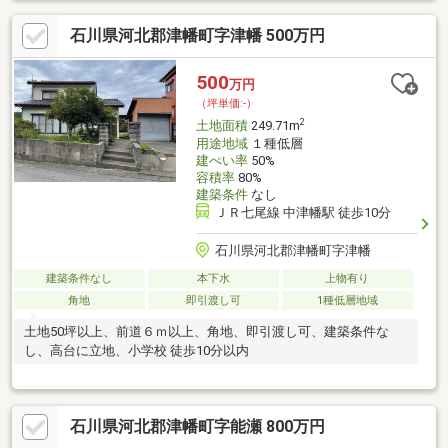
石川県河北郡津幡町字津幡 500万円
500
万円
（坪単価:-）
2
土地面積
249.71m
用途地域
１種低層
建ぺい率
50%
容積率
80%
建築条件
なし
ＪＲ七尾線 中津幡駅 徒歩10分
石川県河北郡津幡町字津幡
建築条件なし
本下水
上物有り
角地
即引渡し可
1種低層地域
土地50坪以上、前道６ｍ以上、角地、即引渡し可、建築条件な
し、高台に立地、小学校 徒歩10分以内
石川県河北郡津幡町字能瀬 800万円