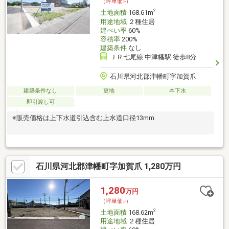
（坪単価:-）
2
土地面積
168.61m
用途地域
２種住居
建ぺい率
60%
容積率
200%
建築条件
なし
ＪＲ七尾線 中津幡駅 徒歩8分
石川県河北郡津幡町字加賀爪
建築条件なし
更地
本下水
即引渡し可
※販売価格は上下水道引込含む上水道口径13mm
石川県河北郡津幡町字加賀爪 1,280万円
1,280
万円
（坪単価:-）
2
土地面積
168.62m
用途地域
２種住居