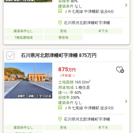
容積率
80%
建築条件
なし
ＪＲ七尾線 中津幡駅 徒歩6分
石川県河北郡津幡町字津幡
建築条件なし
更地
本下水
1種低層地域
整形地
石川県河北郡津幡町字津幡 875万円
875
万円
（坪単価:-）
2
土地面積
165.32m
用途地域
１種住居
建ぺい率
60%
容積率
200%
建築条件
なし
ＪＲ七尾線 中津幡駅 徒歩3分
石川県河北郡津幡町字津幡
建築条件なし
更地
本下水