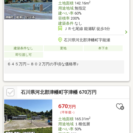
2
土地面積
142.16m
用途地域
無指定
建ぺい率
60%
容積率
200%
建築条件
なし
ＪＲ七尾線 能瀬駅 徒歩5分
石川県河北郡津幡町字能瀬
建築条件なし
更地
本下水
即引渡し可
６４５万円～８０２万円の手頃な価格帯♪
石川県河北郡津幡町字津幡 670万円
670
万円
（坪単価:-）
2
土地面積
165.31m
用途地域
１種低層
建ぺい率
50%