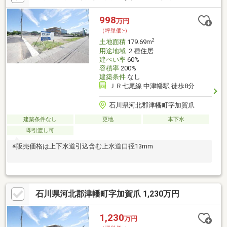
998
万円
（坪単価:-）
2
土地面積
179.69m
用途地域
２種住居
建ぺい率
60%
容積率
200%
建築条件
なし
ＪＲ七尾線 中津幡駅 徒歩8分
石川県河北郡津幡町字加賀爪
建築条件なし
更地
本下水
即引渡し可
※販売価格は上下水道引込含む上水道口径13mm
石川県河北郡津幡町字加賀爪 1,230万円
1,230
万円