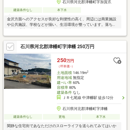
石川県河北郡津幡町字加賀爪
建築条件なし
本下水
金沢方面へのアクセスが良好な利便性の高く、周辺には商業施設
や公共施設、学校などが揃い、生活環境が整っています。落ち着
いた住環境と利便性を兼ね備えた地域です！
石川県河北郡津幡町字津幡 250万円
250
万円
（坪単価:-）
2
土地面積
146.19m
用途地域
無指定
建ぺい率
60%
容積率
80%
建築条件
なし
ＪＲ七尾線 中津幡駅 徒歩12分
石川県河北郡津幡町字津幡
建築条件なし
更地
本下水
閑静な住宅街であなただけのスローライフを送られてみてはいか