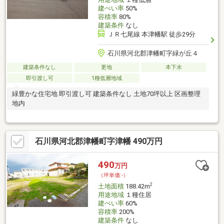
建ぺい率
50%
容積率
80%
建築条件
なし
ＪＲ七尾線 本津幡駅 徒歩29分
石川県河北郡津幡町字緑が丘４
建築条件なし
更地
本下水
即引渡し可
1種低層地域
緑豊かな住宅地 即引渡し可 建築条件なし 土地70坪以上 区画整理
地内
石川県河北郡津幡町字津幡 490万円
490
万円
（坪単価:-）
2
土地面積
188.42m
用途地域
１種住居
建ぺい率
60%
容積率
200%
建築条件
なし