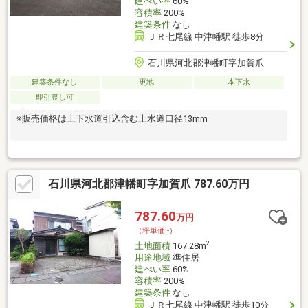
建ぺい率
60%
容積率
200%
建築条件
なし
ＪＲ七尾線 中津幡駅 徒歩8分
石川県河北郡津幡町字加賀爪
建築条件なし
更地
本下水
即引渡し可
※販売価格は上下水道引込含む上水道口径13mm
石川県河北郡津幡町字加賀爪 787.60万円
787.60
万円
（坪単価:-）
2
土地面積
167.28m
用途地域
準住居
建ぺい率
60%
容積率
200%
建築条件
なし
ＪＲ七尾線 中津幡駅 徒歩10分