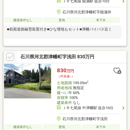
ＪＲ七尾線 能瀬駅 徒歩10分
石川県河北郡津幡町字能瀬井
建築条件なし
更地
本下水
■前面道路融雪装置付き■ひな壇地もセット■津幡バイパス近く
石川県河北郡津幡町字浅田 830万円
830
万円
（坪単価:-）
2
土地面積
195.05m
用途地域
無指定
建ぺい率
60%
容積率
100%
建築条件
なし
ＪＲ七尾線 中津幡駅 徒歩16分
石川県河北郡津幡町字浅田
建築条件なし
更地
本下水