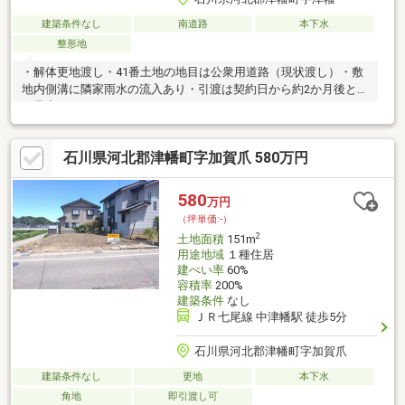
建築条件なし
南道路
本下水
整形地
・解体更地渡し・41番土地の地目は公衆用道路（現状渡し）・敷
地内側溝に隣家雨水の流入あり・引渡は契約日から約2か月後とな
る予定です。
石川県河北郡津幡町字加賀爪 580万円
580
万円
（坪単価:-）
2
土地面積
151m
用途地域
１種住居
建ぺい率
60%
容積率
200%
建築条件
なし
ＪＲ七尾線 中津幡駅 徒歩5分
石川県河北郡津幡町字加賀爪
建築条件なし
更地
本下水
角地
即引渡し可