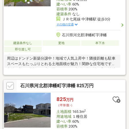
建ぺい率
60%
容積率
200%
建築条件
なし
ＪＲ七尾線 中津幡駅 徒歩3分
その他の交通
石川県河北郡津幡町字津幡
建築条件なし
更地
本下水
即引渡し可
周辺はドンドン新築分譲中！地域で人気上昇中！隣接距離も駐車
スペースもたっぷりとれる土地面積が魅力！閑静な住宅地ですが
生活に必要な施設やお店が揃っており、生活の利便性が高い地域
です！●本物件のように土地予算が抑えられれば、建築含めた総
予算も抑えられますし、逆に建築に予算を回すことも可能です
石川県河北郡津幡町字津幡 825万円
ね。建築条件はございませんので、お好きなメーカー様で建築ご
検討頂けます。 〇土地面積５６．９９坪あり（隣接との距離もと
れる広さ） ・平屋もおすすめです ・子供と遊べる広い庭が作
825
万円
れる 〇建築条件なし〇ＪＲ中津幡駅まで徒歩２分
（坪単価:-）
2
土地面積
165.3m
用途地域
１種住居
建ぺい率
60%
容積率
200%