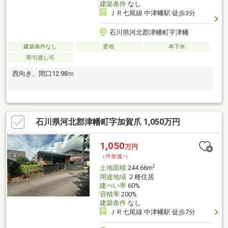
建築条件
なし
ＪＲ七尾線 中津幡駅 徒歩3分
石川県河北郡津幡町字津幡
建築条件なし
更地
本下水
即引渡し可
西向き、間口12.98ｍ
石川県河北郡津幡町字加賀爪 1,050万円
1,050
万円
（坪単価:-）
2
土地面積
244.66m
用途地域
２種住居
建ぺい率
60%
容積率
200%
建築条件
なし
ＪＲ七尾線 中津幡駅 徒歩7分