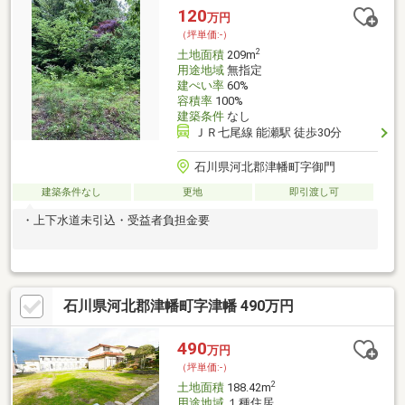
120
万円
（坪単価:-）
2
土地面積
209m
用途地域
無指定
建ぺい率
60%
容積率
100%
建築条件
なし
ＪＲ七尾線 能瀬駅 徒歩30分
石川県河北郡津幡町字御門
建築条件なし
更地
即引渡し可
・上下水道未引込・受益者負担金要
石川県河北郡津幡町字津幡 490万円
490
万円
（坪単価:-）
2
土地面積
188.42m
用途地域
１種住居