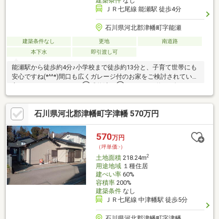
建築条件
なし
ＪＲ七尾線 能瀬駅 徒歩4分
石川県河北郡津幡町字能瀬
建築条件なし
更地
南道路
本下水
即引渡し可
能瀬駅から徒歩約4分♪小学校まで徒歩約13分と、子育て世帯にも
安心ですね(*^^*)間口も広くガレージ付のお家をご検討されている
方にもおすすめです！・①成約済・②253.55㎡ 約76.6坪 680
万円・現状渡し・上下水道引込予定。(売買価格は負担金込の価格
となります。)
石川県河北郡津幡町字津幡 570万円
570
万円
（坪単価:-）
2
土地面積
218.24m
用途地域
１種住居
建ぺい率
60%
容積率
200%
建築条件
なし
ＪＲ七尾線 中津幡駅 徒歩5分
石川県河北郡津幡町字津幡