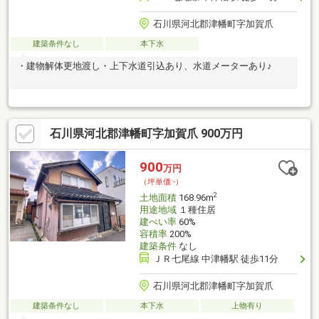
石川県河北郡津幡町字加賀爪
建築条件なし
本下水
・建物解体更地渡し・上下水道引込あり、水道メーターあり♪
石川県河北郡津幡町字加賀爪 900万円
900
万円
（坪単価:-）
2
土地面積
168.96m
用途地域
１種住居
建ぺい率
60%
容積率
200%
建築条件
なし
ＪＲ七尾線 中津幡駅 徒歩11分
石川県河北郡津幡町字加賀爪
建築条件なし
本下水
上物有り