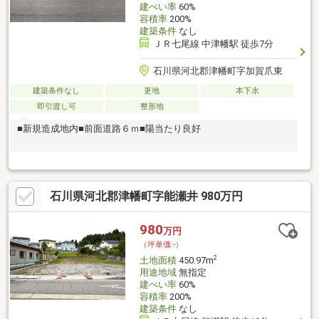
建ぺい率
60%
容積率
200%
建築条件
なし
ＪＲ七尾線 中津幡駅 徒歩7分
石川県河北郡津幡町字加賀爪東
建築条件なし
更地
本下水
即引渡し可
整形地
■新規造成地内■前面道路６ｍ■陽当たり良好
石川県河北郡津幡町字能瀬井 980万円
980
万円
（坪単価:-）
2
土地面積
450.97m
用途地域
無指定
建ぺい率
60%
容積率
200%
建築条件
なし