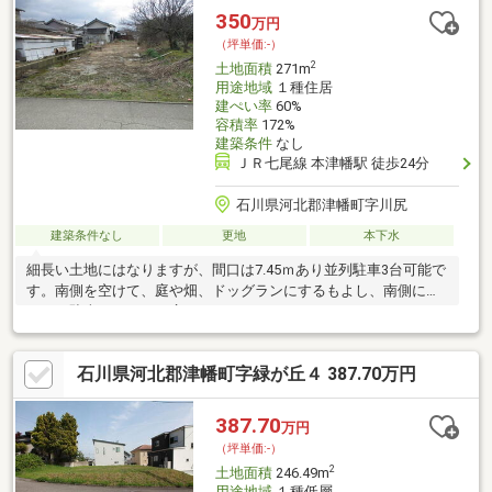
移設費用概算40万円程。買主負担)
350
万円
（坪単価:-）
2
土地面積
271m
用途地域
１種住居
建ぺい率
60%
容積率
172%
建築条件
なし
ＪＲ七尾線 本津幡駅 徒歩24分
石川県河北郡津幡町字川尻
建築条件なし
更地
本下水
細長い土地にはなりますが、間口は7.45ｍあり並列駐車3台可能で
す。南側を空けて、庭や畑、ドッグランにするもよし、南側につ
めて、駐車スペースを広くとるもよし。
石川県河北郡津幡町字緑が丘４ 387.70万円
387.70
万円
（坪単価:-）
2
土地面積
246.49m
用途地域
１種低層