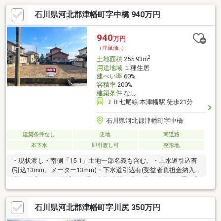
石川県河北郡津幡町字中橋 940万円
940
万円
（坪単価:-）
2
土地面積
255.93m
用途地域
１種住居
建ぺい率
60%
容積率
200%
建築条件
なし
ＪＲ七尾線 本津幡駅 徒歩21分
石川県河北郡津幡町字中橋
建築条件なし
更地
南道路
本下水
即引渡し可
整形地
・現状渡し・南側「15-1」土地一部名義も含む。・上水道引込有
(引込13mm、メーター13mm)・下水道引込有(受益者負担金納入
済)・買主にて、津幡町役場に架橋申請の上、北側道路から乗り入
れ可能。※架橋イメージ区画図参照 売買契約後に、架橋申請を
行い、引渡後に工事着手。(架橋申請10万円程。買主負担) 例)架
石川県河北郡津幡町字川尻 350万円
橋幅12m 土木工事176万円税込。※弊社施工の場合。(架橋幅は相
談可能。)・北側水路上に電柱及び支線有。移設可能。(NTTへの