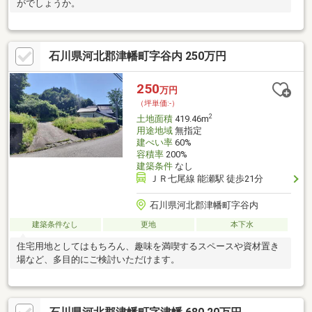
がでしょうか。
石川県河北郡津幡町字谷内 250万円
250
万円
（坪単価:-）
2
土地面積
419.46m
用途地域
無指定
建ぺい率
60%
容積率
200%
建築条件
なし
ＪＲ七尾線 能瀬駅 徒歩21分
石川県河北郡津幡町字谷内
建築条件なし
更地
本下水
住宅用地としてはもちろん、趣味を満喫するスペースや資材置き
場など、多目的にご検討いただけます。