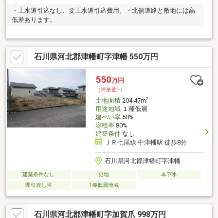
・上水道引込なし、要上水道引込費用。・北側道路と敷地には高
低差あります。
石川県河北郡津幡町字津幡 550万円
550
万円
（坪単価:-）
2
土地面積
204.47m
用途地域
１種低層
建ぺい率
50%
容積率
80%
建築条件
なし
ＪＲ七尾線 中津幡駅 徒歩8分
石川県河北郡津幡町字津幡
建築条件なし
更地
本下水
即引渡し可
1種低層地域
石川県河北郡津幡町字加賀爪 998万円