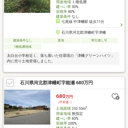
用途地域
１種低層
建ぺい率
50%
容積率
80%
建築条件
なし
七尾線 中津幡駅 徒歩11分
石川県河北郡津幡町字津幡
建築条件なし
更地
即引渡し可
1種低層地域
太白台小学校近く、落ち着いた住環境の「津幡グリーンハイツ」
内に売り土地登場しました。
石川県河北郡津幡町字能瀬 680万円
680
万円
（坪単価:-）
2
土地面積
253.55m
用途地域
無指定
建ぺい率
60%
容積率
200%