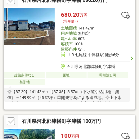
石川県河北郡津幡町字津幡 680.20万円
680.20
万円
（坪単価:-）
2
土地面積
141.42m
用途地域
無指定
建ぺい率
60%
容積率
100%
建築条件
なし
ＪＲ七尾線 中津幡駅 徒歩6分
石川県河北郡津幡町字津幡
建築条件なし
更地
即引渡し可
整形地
◎【87-29】141.42㎡＋【87-35】8.57㎡（下水道引込用地、無
償）＝149.99㎡（45.37坪）◎開発行為による造成地。◎上下水道
負担金38.5万円は、価格に含まれます。◎上下水道加入金16.5万
円は津幡役場へお支払いください。
石川県河北郡津幡町字津幡 100万円
100
万円