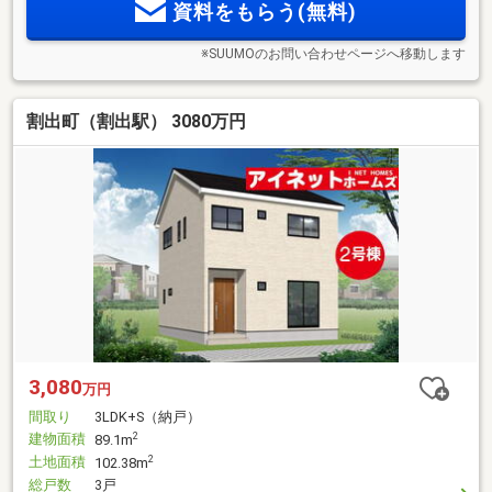
資料をもらう(無料)
※SUUMOのお問い合わせページへ移動します
割出町（割出駅） 3080万円
3,080
万円
間取り
3LDK+S（納戸）
建物面積
2
89.1m
土地面積
2
102.38m
総戸数
3戸