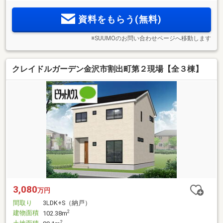
資料をもらう(無料)
※SUUMOのお問い合わせページへ移動します
クレイドルガーデン金沢市割出町第２現場【全３棟】
3,080
万円
間取り
3LDK+S（納戸）
建物面積
2
102.38m
2