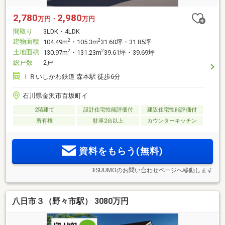
2,780
2,980
万円・
万円
間取り
3LDK・4LDK
建物面積
2
2
104.49m
・105.3m
31.60坪・31.85坪
土地面積
2
2
130.97m
・131.23m
39.61坪・39.69坪
総戸数
2戸
ＩＲいしかわ鉄道 森本駅 徒歩6分
石川県金沢市百坂町イ
2階建て
設計住宅性能評価付
建設住宅性能評価付
所有権
駐車2台以上
カウンターキッチン
資料をもらう(無料)
※SUUMOのお問い合わせページへ移動します
八日市３（野々市駅） 3080万円