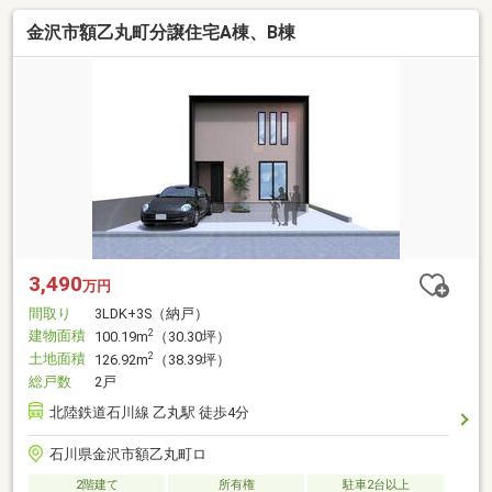
金沢市額乙丸町分譲住宅A棟、B棟
3,490
万円
間取り
3LDK+3S（納戸）
建物面積
2
100.19m
（30.30坪）
土地面積
2
126.92m
（38.39坪）
総戸数
2戸
北陸鉄道石川線 乙丸駅 徒歩4分
石川県金沢市額乙丸町ロ
2階建て
所有権
駐車2台以上