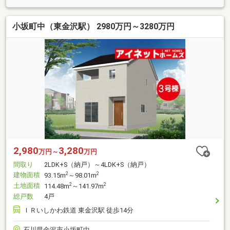
小坂町中（東金沢駅） 2980万円～3280万円
2,980
3,280
万円～
万円
間取り
2LDK+S（納戸）～4LDK+S（納戸）
建物面積
2
2
93.15m
～98.01m
土地面積
2
2
114.48m
～141.97m
総戸数
4戸
ＩＲいしかわ鉄道 東金沢駅 徒歩14分
石川県金沢市小坂町中