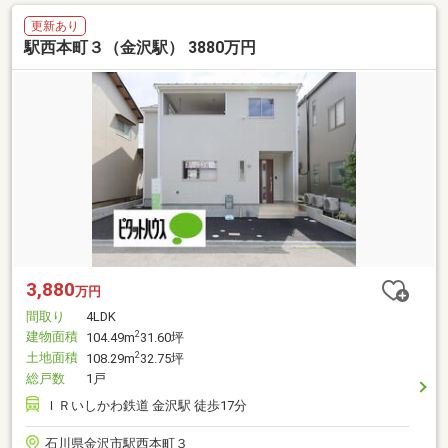
更新あり
駅西本町３（金沢駅） 3880万円
3,880
万円
間取り
4LDK
建物面積
2
104.49m
31.60坪
土地面積
2
108.29m
32.75坪
総戸数
1戸
ＩＲいしかわ鉄道 金沢駅 徒歩17分
石川県金沢市駅西本町３