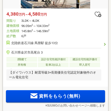
4,380
4,580
万円～
万円
間取り
3LDK～4LDK
建物面積
2
2
96.05m
～104.33m
土地面積
2
2
145.8m
～146.59m
総戸数
6戸
北陸鉄道石川線 馬替駅 徒歩13分
石川県金沢市高尾台３
2階建て
設計住宅性能評価付
建設住宅性能評価付
所有権
駐車2台以上
即入居可
【ダイワハウス】耐震等級3×長期優良住宅認定対象物件のオ
ール電化住宅
資料をもらう(無料)
※SUUMOのお問い合わせページへ移動します