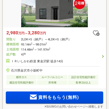
2,980
3,280
万円～
万円
間取り
2LDK+S（納戸）～4LDK+S（納戸）
建物面積
2
2
93.14m
～98.01m
土地面積
2
2
114.48m
～141.97m
総戸数
4戸
ＩＲいしかわ鉄道 東金沢駅 徒歩14分
石川県金沢市小坂町中
都市ガス
ルーフバルコニー
設計住宅性能評価付
建設住宅性能評価付
所有権
駐車2台以上
資料をもらう(無料)
※SUUMOのお問い合わせページへ移動します