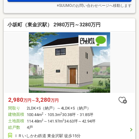
※SUUMOのお問い合わせページへ移動します
小坂町（東金沢駅） 2980万円～3280万円
2,980
3,280
万円～
万円
間取り
2LDK+S（納戸）～4LDK+S（納戸）
建物面積
2
2
100.44m
・105.3m
30.38坪・31.85坪
土地面積
2
2
114.48m
～141.97m
34.63坪～42.94坪
総戸数
4戸
ＩＲいしかわ鉄道 東金沢駅 徒歩15分