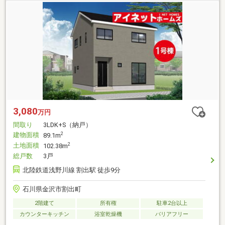
3,080
万円
間取り
3LDK+S（納戸）
建物面積
2
89.1m
土地面積
2
102.38m
総戸数
3戸
北陸鉄道浅野川線 割出駅 徒歩9分
石川県金沢市割出町
2階建て
所有権
駐車2台以上
カウンターキッチン
浴室乾燥機
バリアフリー