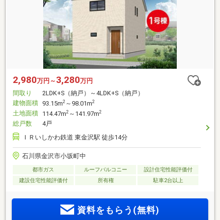
2,980
3,280
万円～
万円
間取り
2LDK+S（納戸）～4LDK+S（納戸）
建物面積
2
2
93.15m
～98.01m
土地面積
2
2
114.47m
～141.97m
総戸数
4戸
ＩＲいしかわ鉄道 東金沢駅 徒歩14分
石川県金沢市小坂町中
都市ガス
ルーフバルコニー
設計住宅性能評価付
建設住宅性能評価付
所有権
駐車2台以上
資料をもらう(無料)