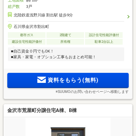
土地面積
89.1m
総戸数
3戸
北陸鉄道浅野川線 割出駅 徒歩9分
石川県金沢市割出町
都市ガス
2階建て
設計住宅性能評価付
建設住宅性能評価付
所有権
駐車2台以上
■自己資金０円でもOK！
■家具・家電・オプション工事もおまとめ可能！
資料をもらう(無料)
※SUUMOのお問い合わせページへ移動します
金沢市荒屋町分譲住宅A棟、B棟