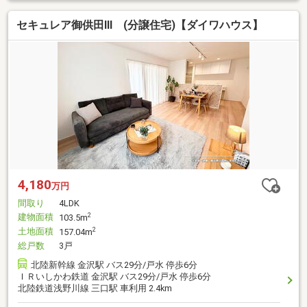
セキュレア御供田III (分譲住宅)【ダイワハウス】
4,180
万円
間取り
4LDK
建物面積
2
103.5m
土地面積
2
157.04m
総戸数
3戸
北陸新幹線 金沢駅 バス29分/戸水 停歩6分
ＩＲいしかわ鉄道 金沢駅 バス29分/戸水 停歩6分
北陸鉄道浅野川線 三口駅 車利用 2.4km