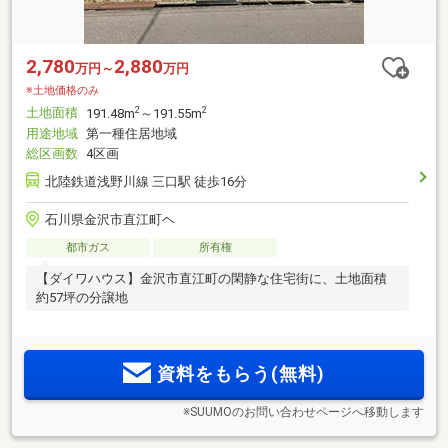
2,780
2,880
万円～
万円
※土地価格のみ
土地面積
2
2
191.48m
～191.55m
用途地域
第一種住居地域
総区画数
4区画
北陸鉄道浅野川線 三口駅 徒歩16分
石川県金沢市直江町ヘ
都市ガス
所有権
【ダイワハウス】金沢市直江町の閑静な住宅街に、土地面積
約57坪の分譲地
資料をもらう(無料)
※SUUMOのお問い合わせページへ移動します