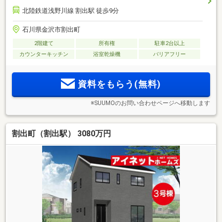
北陸鉄道浅野川線 割出駅 徒歩9分
石川県金沢市割出町
2階建て
所有権
駐車2台以上
カウンターキッチン
浴室乾燥機
バリアフリー
資料をもらう(無料)
※SUUMOのお問い合わせページへ移動します
割出町（割出駅） 3080万円