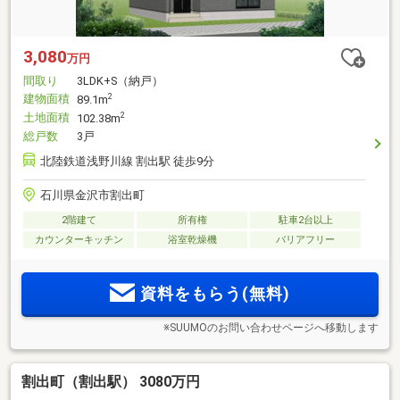
3,080
万円
間取り
3LDK+S（納戸）
建物面積
2
89.1m
土地面積
2
102.38m
総戸数
3戸
北陸鉄道浅野川線 割出駅 徒歩9分
石川県金沢市割出町
2階建て
所有権
駐車2台以上
カウンターキッチン
浴室乾燥機
バリアフリー
資料をもらう(無料)
※SUUMOのお問い合わせページへ移動します
割出町（割出駅） 3080万円