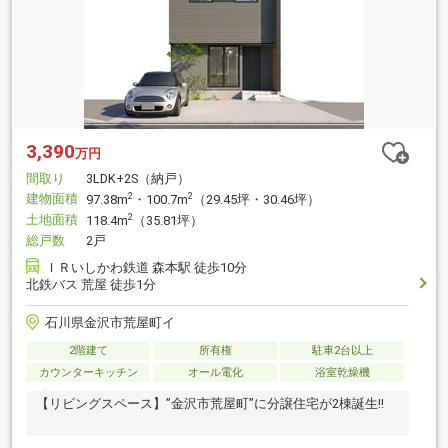
3,390
万円
間取り
3LDK+2S（納戸）
建物面積
2
2
97.38m
・100.7m
（29.45坪・30.46坪）
土地面積
2
118.4m
（35.81坪）
総戸数
2戸
ＩＲいしかわ鉄道 森本駅 徒歩10分
北鉄バス 荒屋 徒歩1分
石川県金沢市荒屋町イ
2階建て
所有権
駐車2台以上
カウンターキッチン
オール電化
浴室乾燥機
【リビングスペース】”金沢市荒屋町”に分譲住宅が2棟誕生!!