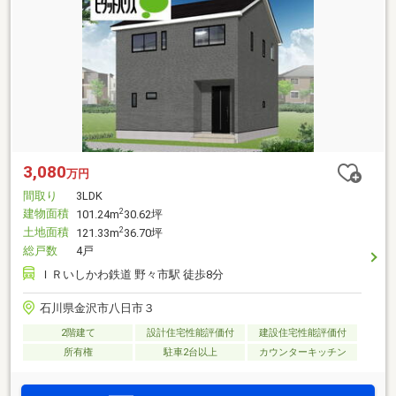
3,080
万円
間取り
3LDK
建物面積
2
101.24m
30.62坪
土地面積
2
121.33m
36.70坪
総戸数
4戸
ＩＲいしかわ鉄道 野々市駅 徒歩8分
石川県金沢市八日市３
2階建て
設計住宅性能評価付
建設住宅性能評価付
所有権
駐車2台以上
カウンターキッチン