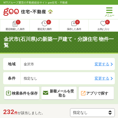
NTTグループ運営の不動産総合サイト goo住宅・不動産
1
0
0
0
最近検索した条件
最近見た物件
保存した条件
お気に入り
金沢市(石川県)の新築一戸建て・分譲住宅 物件一
覧
地域
変更する
金沢市
条件
変更する
指定なし
新着メールを受
検索条件を保存
アプリで探す
取る
232
件
が該当しました。