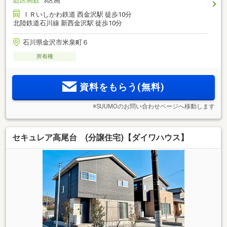
総区画数
3区画
ＩＲいしかわ鉄道 西金沢駅 徒歩10分
北陸鉄道石川線 新西金沢駅 徒歩10分
石川県金沢市米泉町６
所有権
資料をもらう(無料)
※SUUMOのお問い合わせページへ移動します
セキュレア高尾台 (分譲住宅)【ダイワハウス】