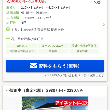
2,980
3,280
万円～
万円
間取り
2LDK+S（納戸）～4LDK+S（納戸）
建物面積
2
2
93.15m
～98.01m
土地面積
2
2
114.48m
～141.97m
総戸数
4戸
ＩＲいしかわ鉄道 東金沢駅 徒歩14分
石川県金沢市小坂町中
都市ガス
ルーフバルコニー
設計住宅性能評価付
建設住宅性能評価付
所有権
駐車2台以上
資料をもらう(無料)
※SUUMOのお問い合わせページへ移動します
小坂町中（東金沢駅） 2980万円～3280万円