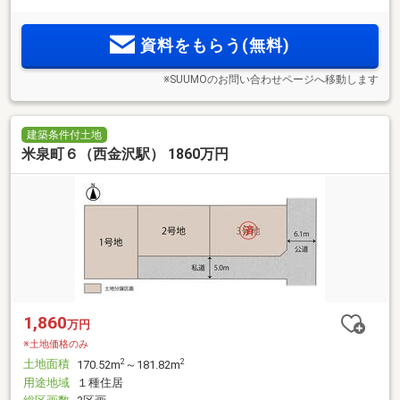
資料をもらう(無料)
※SUUMOのお問い合わせページへ移動します
建築条件付土地
米泉町６（西金沢駅） 1860万円
1,860
万円
※土地価格のみ
土地面積
2
2
170.52m
～181.82m
用途地域
１種住居