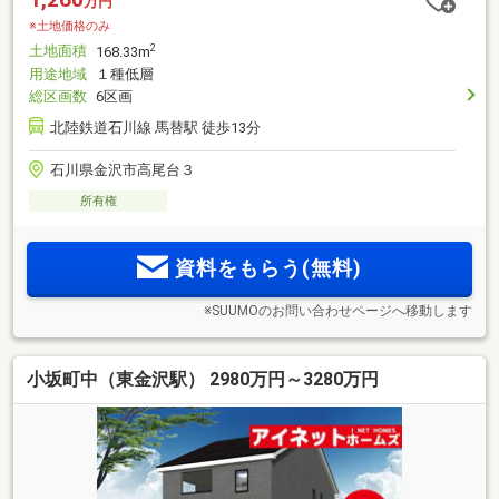
万円
※土地価格のみ
土地面積
2
168.33m
用途地域
１種低層
総区画数
6区画
北陸鉄道石川線 馬替駅 徒歩13分
石川県金沢市高尾台３
所有権
資料をもらう(無料)
※SUUMOのお問い合わせページへ移動します
小坂町中（東金沢駅） 2980万円～3280万円