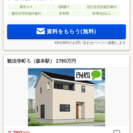
都市ガス
2階建て
設計住宅性能評価付
建設住宅性能評価付
所有権
駐車2台以上
資料をもらう(無料)
※SUUMOのお問い合わせページへ移動します
観法寺町ろ（森本駅） 2780万円
2,780