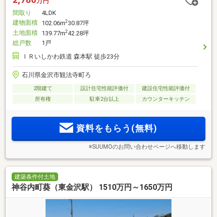
万円
間取り
4LDK
建物面積
2
102.06m
30.87坪
土地面積
2
139.77m
42.28坪
総戸数
1戸
ＩＲいしかわ鉄道 森本駅 徒歩23分
石川県金沢市観法寺町ろ
2階建て
設計住宅性能評価付
建設住宅性能評価付
所有権
駐車2台以上
カウンターキッチン
資料をもらう(無料)
※SUUMOのお問い合わせページへ移動します
建築条件付土地
神谷内町葵（東金沢駅） 1510万円～1650万円