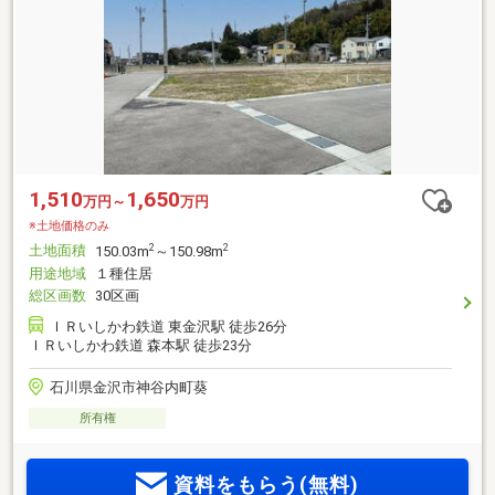
1,510
1,650
万円～
万円
※土地価格のみ
土地面積
2
2
150.03m
～150.98m
用途地域
１種住居
総区画数
30区画
ＩＲいしかわ鉄道 東金沢駅 徒歩26分
ＩＲいしかわ鉄道 森本駅 徒歩23分
石川県金沢市神谷内町葵
所有権
資料をもらう(無料)