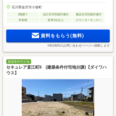
石川県金沢市小坂町
2階建て
設計住宅性能評価付
建設住宅性能評価付
所有権
駐車2台以上
カウンターキッチン
資料をもらう(無料)
※SUUMOのお問い合わせページへ移動します
建築条件付土地
セキュレア直江町II (建築条件付宅地分譲)【ダイワハ
ウス】