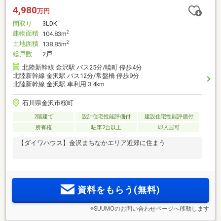
4,980
万円
間取り
3LDK
建物面積
2
104.83m
土地面積
2
138.85m
総戸数
2戸
北陸新幹線 金沢駅 バス25分/暁町 停歩4分
北陸新幹線 金沢駅 バス12分/常盤橋 停歩9分
北陸新幹線 金沢駅 車利用 3.4km
石川県金沢市桜町
2階建て
設計住宅性能評価付
建設住宅性能評価付
所有権
駐車2台以上
即入居可
【ダイワハウス】金沢まちなかエリア近郊に住まう
資料をもらう(無料)
※SUUMOのお問い合わせページへ移動します