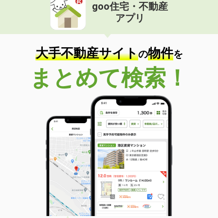
goo住宅・不動産
アプリ
大手不動産サイト
物件
の
を
まとめて検索！