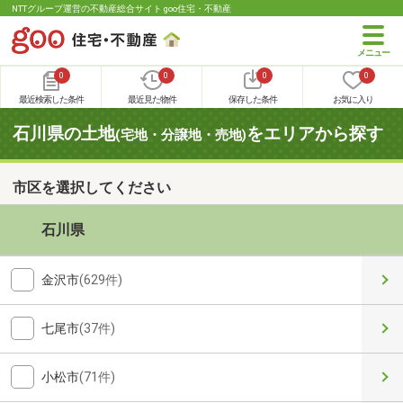
NTTグループ運営の不動産総合サイト goo住宅・不動産
0
0
0
0
最近検索した条件
最近見た物件
保存した条件
お気に入り
石川県の土地
をエリアから探す
(宅地・分譲地・売地)
市区を選択してください
石川県
金沢市
(629件)
七尾市
(37件)
小松市
(71件)