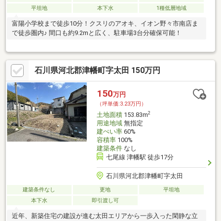
平坦地
本下水
1種低層地域
富陽小学校まで徒歩10分！クスリのアオキ、イオン野々市南店ま
で徒歩圏内♪ 間口も約9.2mと広く、駐車場3台分確保可能！
石川県河北郡津幡町字太田 150万円
150
万円
（坪単価:3.23万円）
2
土地面積
153.83m
用途地域
無指定
建ぺい率
60%
容積率
100%
建築条件
なし
七尾線 津幡駅 徒歩17分
石川県河北郡津幡町字太田
建築条件なし
更地
平坦地
本下水
即引渡し可
近年、新築住宅の建設が進む太田エリアから一歩入った閑静な立