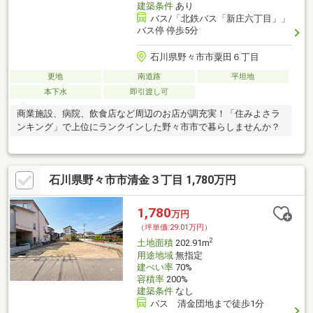
建築条件
あり
バス/「北鉄バス「新庄六丁目」」
バス停 停歩5分
石川県野々市市粟田６丁目
更地
南道路
平坦地
本下水
即引渡し可
商業施設、病院、飲食店など周辺のお店が調充実！「住みよさラ
ンキング」で上位にランクインした野々市市で暮らしませんか？
石川県野々市市清金３丁目 1,780万円
1,780
万円
（坪単価:29.01万円）
2
土地面積
202.91m
用途地域
無指定
建ぺい率
70%
容積率
200%
建築条件
なし
バス 清金団地まで徒歩1分