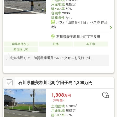
用途地域
無指定
建ぺい率
60%
容積率
200%
建築条件
なし
バス/「山島台4丁目」バス停 停歩
5分
石川県能美郡川北町字三反田
建築条件なし
更地
本下水
即引渡し可
川北大橋近くで、加賀産業道路へのアクセスも良好です。
石川県能美郡川北町字田子島 1,308万円
1,308
万円
（坪単価:-）
2
土地面積
1030m
用途地域
無指定
建ぺい率
60%