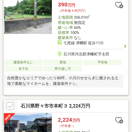
390
万円
（坪単価:4.85万円）
2
土地面積
266.01m
用途地域
無指定
建ぺい率
60%
容積率
100%
建築条件
なし
七尾線 津幡駅 徒歩11分
石川県河北郡津幡町字太田
建築条件なし
更地
平坦地
本下水
即引渡し可
自然豊かなエリアでゆったり80坪。小川のせせらぎに癒される土
地で素敵なマイホームを。建築条件ナシ。
石川県野々市市本町３ 2,224万円
2,224
万円
（坪単価:-）
2