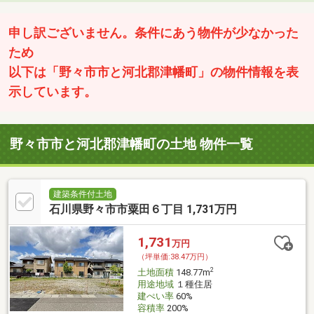
申し訳ございません。条件にあう物件が少なかった
ため
以下は「野々市市と河北郡津幡町」の物件情報を表
示しています。
野々市市と河北郡津幡町の土地 物件一覧
建築条件付土地
石川県野々市市粟田６丁目 1,731万円
1,731
万円
（坪単価:38.47万円）
2
土地面積
148.77m
用途地域
１種住居
建ぺい率
60%
容積率
200%