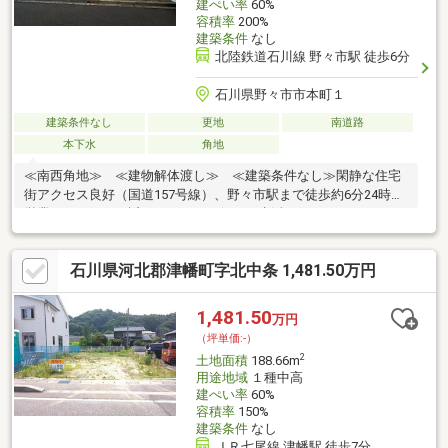
建ぺい率
60%
容積率
200%
建築条件
なし
北陸鉄道石川線 野々市駅 徒歩6分
石川県野々市市本町１
建築条件なし
更地
南道路
本下水
角地
≪南西角地≫ ≪建物解体渡し≫ ≪建築条件なし≫閑静な住宅
街アクセス良好（国道157号線）、野々市駅まで徒歩約6分24時間
営業のスーパーが近くにあり、不便なく生活できます！
石川県河北郡津幡町字北中条 1,481.50万円
1,481.50
万円
（坪単価:-）
2
土地面積
188.66m
用途地域
１種中高
建ぺい率
60%
容積率
150%
建築条件
なし
ＪＲ七尾線 津幡駅 徒歩7分