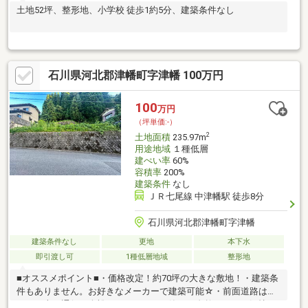
土地52坪、整形地、小学校 徒歩1約5分、建築条件なし
石川県河北郡津幡町字津幡 100万円
100
万円
（坪単価:-）
2
土地面積
235.97m
用途地域
１種低層
建ぺい率
60%
容積率
200%
建築条件
なし
ＪＲ七尾線 中津幡駅 徒歩8分
石川県河北郡津幡町字津幡
建築条件なし
更地
本下水
即引渡し可
1種低層地域
整形地
■オススメポイント■・価格改定！約70坪の大きな敷地！・建築条
件もありません。お好きなメーカーで建築可能☆・前面道路は約
６ｍ。車の通行も余裕があります。・静かで自然あふれる気持ち