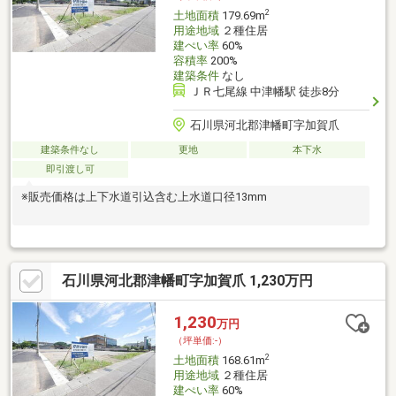
2
土地面積
179.69m
用途地域
２種住居
建ぺい率
60%
容積率
200%
建築条件
なし
ＪＲ七尾線 中津幡駅 徒歩8分
石川県河北郡津幡町字加賀爪
建築条件なし
更地
本下水
即引渡し可
※販売価格は上下水道引込含む上水道口径13mm
石川県河北郡津幡町字加賀爪 1,230万円
1,230
万円
（坪単価:-）
2
土地面積
168.61m
用途地域
２種住居
建ぺい率
60%