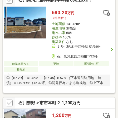
石川県河北郡津幡町字津幡 680.20万円
680.20
万円
（坪単価:-）
2
土地面積
141.42m
用途地域
無指定
建ぺい率
60%
容積率
100%
建築条件
なし
ＪＲ七尾線 中津幡駅 徒歩6分
石川県河北郡津幡町字津幡
建築条件なし
更地
即引渡し可
整形地
◎【87-29】141.42㎡＋【87-35】8.57㎡（下水道引込用地、無
償）＝149.99㎡（45.37坪）◎開発行為による造成地。◎上下水道
負担金38.5万円は、価格に含まれます。◎上下水道加入金16.5万
円は津幡役場へお支払いください。
石川県野々市市本町２ 1,200万円
1,200
万円