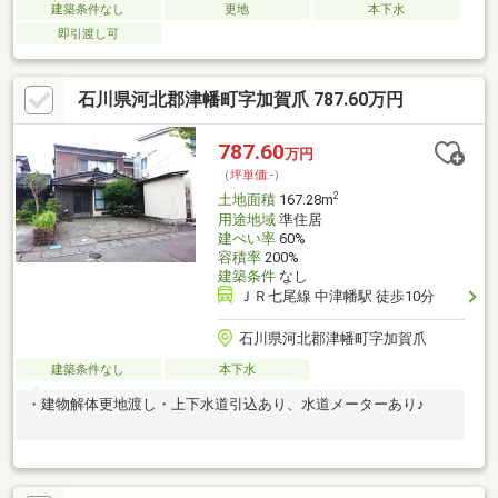
建築条件なし
更地
本下水
即引渡し可
石川県河北郡津幡町字加賀爪 787.60万円
787.60
万円
（坪単価:-）
2
土地面積
167.28m
用途地域
準住居
建ぺい率
60%
容積率
200%
建築条件
なし
ＪＲ七尾線 中津幡駅 徒歩10分
石川県河北郡津幡町字加賀爪
建築条件なし
本下水
・建物解体更地渡し・上下水道引込あり、水道メーターあり♪