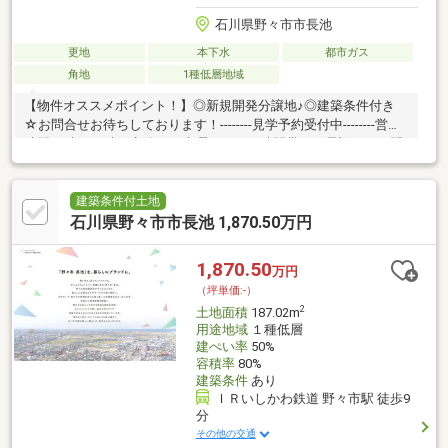
石川県野々市市長池
更地
本下水
都市ガス
角地
1種低層地域
【物件オススメポイント！】◎新規開発分譲地♪◎建築条件付き
☆お問合せお待ちしております！--------見学予約受付中--------営業
時間10時～18時（定休日：水曜日）この時間帯はお電話でのお問
い合わせがスムーズに対応できます。お問い合わせは【フリーダ
イヤル：0800ー816ー7141】
建築条件付土地
石川県野々市市長池 1,870.50万円
1,870.50
万円
（坪単価:-）
2
土地面積
187.02m
用途地域
１種低層
建ぺい率
50%
容積率
80%
建築条件
あり
ＩＲいしかわ鉄道 野々市駅 徒歩9
分
その他の交通