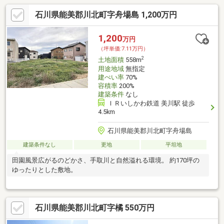
石川県能美郡川北町字舟場島 1,200万円
1,200
万円
（坪単価:7.11万円）
2
土地面積
558m
用途地域
無指定
建ぺい率
70%
容積率
200%
建築条件
なし
ＩＲいしかわ鉄道 美川駅 徒歩
4.5km
石川県能美郡川北町字舟場島
建築条件なし
更地
平坦地
田園風景広がるのどかさ、手取川と自然溢れる環境。 約170坪の
ゆったりとした敷地。
石川県能美郡川北町字橘 550万円