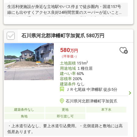
生活利便施設が身近な立地駅やバス停まで徒歩圏内・国道157号
線にも出やすくアクセス良好24時間営業のスーパーが近いこと、
小学校にも通いやすい場所が魅力的な住環境※倉庫・事務所（作
業所）の什器設備等撤去後の引渡しです。隣地：押野4丁目121番
地 売出中
石川県河北郡津幡町字加賀爪 580万円
580
万円
（坪単価:-）
2
土地面積
151m
用途地域
１種住居
建ぺい率
60%
容積率
200%
建築条件
なし
ＪＲ七尾線 中津幡駅 徒歩5分
石川県河北郡津幡町字加賀爪
建築条件なし
更地
本下水
角地
即引渡し可
・上水道引込なし、要上水道引込費用。・北側道路と敷地には高
低差あります。