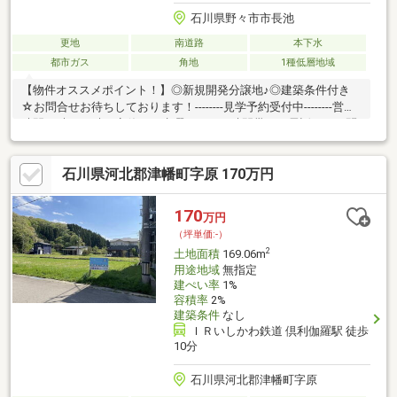
石川県野々市市長池
更地
南道路
本下水
都市ガス
角地
1種低層地域
【物件オススメポイント！】◎新規開発分譲地♪◎建築条件付き
☆お問合せお待ちしております！--------見学予約受付中--------営業
時間10時～18時（定休日：水曜日）この時間帯はお電話でのお問
い合わせがスムーズに対応できます。お問い合わせは【フリーダ
イヤル：0800ー816ー7141】
石川県河北郡津幡町字原 170万円
170
万円
（坪単価:-）
2
土地面積
169.06m
用途地域
無指定
建ぺい率
1%
容積率
2%
建築条件
なし
ＩＲいしかわ鉄道 倶利伽羅駅 徒歩
10分
石川県河北郡津幡町字原