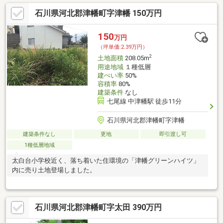
石川県河北郡津幡町字津幡 150万円
150
万円
（坪単価:2.39万円）
2
土地面積
208.05m
用途地域
１種低層
建ぺい率
50%
容積率
80%
建築条件
なし
七尾線 中津幡駅 徒歩11分
石川県河北郡津幡町字津幡
建築条件なし
更地
即引渡し可
1種低層地域
太白台小学校近く、落ち着いた住環境の「津幡グリーンハイツ」
内に売り土地登場しました。
石川県河北郡津幡町字太田 390万円