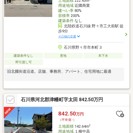
土地面積
222.43m
用途地域
近隣商業
建ぺい率
80%
容積率
200%
建築条件
なし
北陸鉄道石川線 野々市工大前駅 徒
歩9分
その他の交通
石川県野々市市本町３
建築条件なし
更地
本下水
即引渡し可
旧北國街道沿道。店舗、事務所、アパート、住宅用地に最適
石川県河北郡津幡町字太田 842.50万円
842.50
万円
（坪単価:-）
2
土地面積
142.64m
用途地域
１種中高