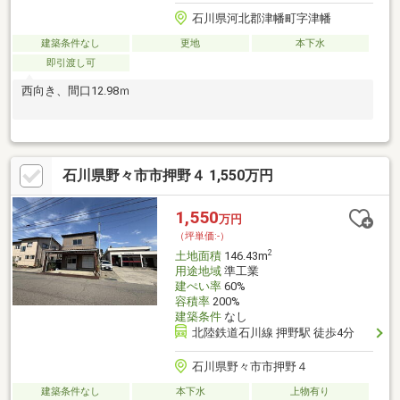
石川県河北郡津幡町字津幡
建築条件なし
更地
本下水
即引渡し可
西向き、間口12.98ｍ
石川県野々市市押野４ 1,550万円
1,550
万円
（坪単価:-）
2
土地面積
146.43m
用途地域
準工業
建ぺい率
60%
容積率
200%
建築条件
なし
北陸鉄道石川線 押野駅 徒歩4分
石川県野々市市押野４
建築条件なし
本下水
上物有り