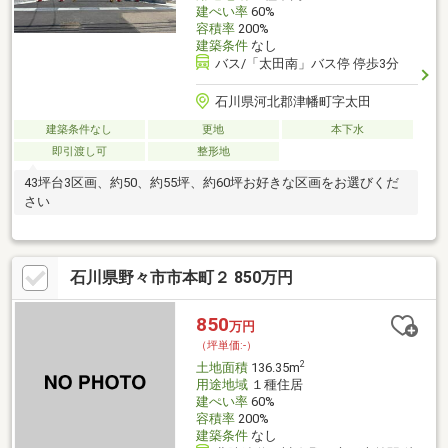
建ぺい率
60%
容積率
200%
建築条件
なし
バス/「太田南」バス停 停歩3分
石川県河北郡津幡町字太田
建築条件なし
更地
本下水
即引渡し可
整形地
43坪台3区画、約50、約55坪、約60坪お好きな区画をお選びくだ
さい
石川県野々市市本町２ 850万円
850
万円
（坪単価:-）
2
土地面積
136.35m
用途地域
１種住居
建ぺい率
60%
容積率
200%
建築条件
なし