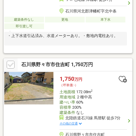
石川県河北郡津幡町字北中条
建築条件なし
更地
本下水
即引渡し可
・上下水道引込済み、水道メーターあり。・敷地内電柱あり。
石川県野々市市住吉町 1,750万円
1,750
万円
（坪単価:-）
2
土地面積
172.08m
用途地域
２種中高
建ぺい率
60%
容積率
200%
建築条件
なし
北陸鉄道石川線 馬替駅 徒歩7分
その他の交通
石川県野々市市住吉町