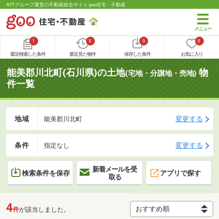
NTTグループ運営の不動産総合サイト goo住宅・不動産
1
0
0
0
最近検索した条件
最近見た物件
保存した条件
お気に入り
能美郡川北町(石川県)の土地
物
(宅地・分譲地・売地)
件一覧
地域
変更する
能美郡川北町
条件
変更する
指定なし
新着メールを受
検索条件を保存
アプリで探す
取る
4
件
が該当しました。