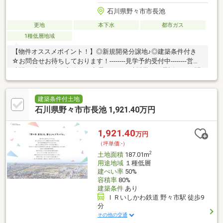
石川県野々市市長池
更地
本下水
都市ガス
1種低層地域
【物件オススメポイント！】◎新規開発分譲地♪◎建築条件付き
☆お問合せお待ちしております！--------見学予約受付中--------営業
時間10時～18時（定休日：水曜日）この時間帯はお電話でのお問
い合わせがスムーズに対応できます。お問い合わせは【フリーダ
イヤル：0800ー816ー7141】
建築条件付土地
石川県野々市市長池 1,921.40万円
1,921.40
万円
（坪単価:-）
2
土地面積
187.01m
用途地域
１種低層
建ぺい率
50%
容積率
80%
建築条件
あり
ＩＲいしかわ鉄道 野々市駅 徒歩9
分
その他の交通