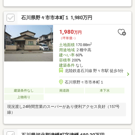
石川県野々市市本町１ 1,980万円
1,980
万円
（坪単価:-）
2
土地面積
170.88m
用途地域
２種中高
建ぺい率
60%
容積率
200%
建築条件
なし
北陸鉄道石川線 野々市駅 徒歩5分
石川県野々市市本町１
建築条件なし
南道路
本下水
上物有り
現況渡し24時間営業のスーパーがあり便利アクセス良好（157号
線）