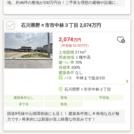
地。 約46坪の敷地が200万円台！ご予算を理想の建物や設備に回
せます！ プライベート重視派にオススメ！
石川県野々市市中林３丁目 2,074万円
2,074
万円
（坪単価:32.50万円）
2
土地面積
211m
用途地域
１種中高
建ぺい率
70%
容積率
200%
建築条件
なし
バス 中林まで徒歩3分
石川県野々市市中林３丁目
建築条件なし
更地
平坦地
本下水
角地
国道8号線や山側環状線にも近く！ 建築条件無し☆角地な点が魅
力です♪ 将来的には新築が並ぶ綺麗な街並みです！