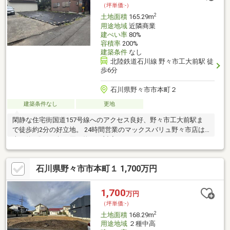
（坪単価:-）
2
土地面積
165.29m
用途地域
近隣商業
建ぺい率
80%
容積率
200%
建築条件
なし
北陸鉄道石川線 野々市工大前駅 徒
歩6分
石川県野々市市本町２
建築条件なし
更地
閑静な住宅街国道157号線へのアクセス良好、野々市工大前駅ま
で徒歩約2分の好立地。 24時間営業のマックスバリュ野々市店は
車で約5分で、急な買い物にも対応できます！
石川県野々市市本町１ 1,700万円
1,700
万円
（坪単価:-）
2
土地面積
168.29m
用途地域
２種中高