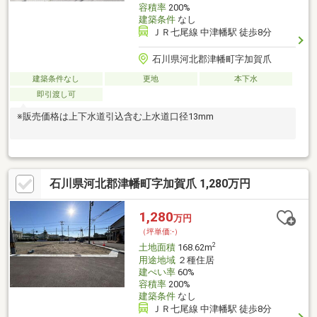
容積率
200%
建築条件
なし
ＪＲ七尾線 中津幡駅 徒歩8分
石川県河北郡津幡町字加賀爪
建築条件なし
更地
本下水
即引渡し可
※販売価格は上下水道引込含む上水道口径13mm
石川県河北郡津幡町字加賀爪 1,280万円
1,280
万円
（坪単価:-）
2
土地面積
168.62m
用途地域
２種住居
建ぺい率
60%
容積率
200%
建築条件
なし
ＪＲ七尾線 中津幡駅 徒歩8分