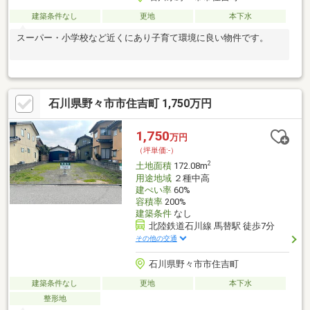
建築条件なし
更地
本下水
スーパー・小学校など近くにあり子育て環境に良い物件です。
石川県野々市市住吉町 1,750万円
1,750
万円
（坪単価:-）
2
土地面積
172.08m
用途地域
２種中高
建ぺい率
60%
容積率
200%
建築条件
なし
北陸鉄道石川線 馬替駅 徒歩7分
その他の交通
石川県野々市市住吉町
建築条件なし
更地
本下水
整形地