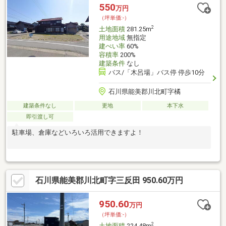
550
万円
（坪単価:-）
2
土地面積
281.25m
用途地域
無指定
建ぺい率
60%
容積率
200%
建築条件
なし
バス/「木呂場」バス停 停歩10分
石川県能美郡川北町字橘
建築条件なし
更地
本下水
即引渡し可
駐車場、倉庫などいろいろ活用できますよ！
石川県能美郡川北町字三反田 950.60万円
950.60
万円
（坪単価:-）
2
土地面積
224.48m