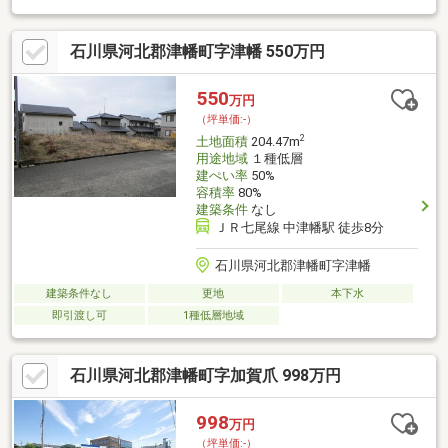
のいい環境。・上下水道の引込みは買主様の実費負担となりま
す。・現況、擁壁・高低差あり。工事が必要となる場合がありま
石川県河北郡津幡町字津幡 550万円
すが その分土地価格を抑えることができます。■アクセス■・中
津幡駅まで徒歩8分。・津幡町営バス グリーンハイツ口まで徒歩
２分。・津幡町の中心地へ車ですぐの便利なところ♪■サポート
550
万円
■・商談から引渡しまで経験豊富なスタッフが丁寧にサポートい
（坪単価:-）
たします。ぜひ一度お問合せ下さい！
2
土地面積
204.47m
用途地域
１種低層
建ぺい率
50%
容積率
80%
建築条件
なし
ＪＲ七尾線 中津幡駅 徒歩8分
石川県河北郡津幡町字津幡
建築条件なし
更地
本下水
即引渡し可
1種低層地域
石川県河北郡津幡町字加賀爪 998万円
998
万円
（坪単価:-）