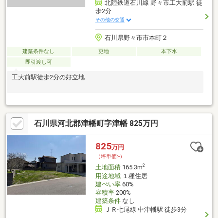
北陸鉄道石川線 野々市工大前駅 徒
歩2分
その他の交通
石川県野々市市本町２
建築条件なし
更地
本下水
即引渡し可
工大前駅徒歩2分の好立地
石川県河北郡津幡町字津幡 825万円
825
万円
（坪単価:-）
2
土地面積
165.3m
用途地域
１種住居
建ぺい率
60%
容積率
200%
建築条件
なし
ＪＲ七尾線 中津幡駅 徒歩3分