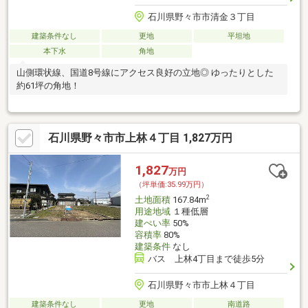
石川県野々市市清金３丁目
建築条件なし
更地
平坦地
本下水
角地
山側環状線、国道8号線にアクセス良好の立地◎ ゆったりとした
約61坪の角地！
石川県野々市市上林４丁目 1,827万円
1,827
万円
（坪単価:35.99万円）
2
土地面積
167.84m
用途地域
１種低層
建ぺい率
50%
容積率
80%
建築条件
なし
バス 上林4丁目まで徒歩5分
石川県野々市市上林４丁目
建築条件なし
更地
南道路