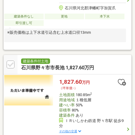
石川県河北郡津幡町字加賀爪
建築条件なし
更地
本下水
即引渡し可
※販売価格は上下水道引込含む上水道口径13mm
建築条件付土地
石川県野々市市長池 1,827.60万円
1,827.60
万円
（坪単価:-）
2
土地面積
180.85m
用途地域
１種低層
建ぺい率
50%
容積率
80%
建築条件
あり
ＩＲいしかわ鉄道 野々市駅 徒歩9
分
その他の交通