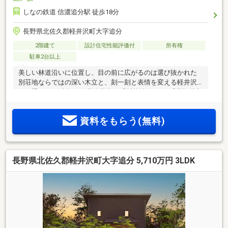
しなの鉄道 信濃追分駅 徒歩18分
長野県北佐久郡軽井沢町大字追分
2階建て
設計住宅性能評価付
所有権
駐車2台以上
美しい林道沿いに位置し、目の前に広がるのは選び抜かれた
別荘地ならではの深い木立と、刻一刻と表情を変える軽井沢
の四季です 。建物は次世代基準の「断熱等級6」と「長期優良
住宅」の高性能なスペックを誇ります。21.7帖もの開放的な
LDKでも、厳しい冬の寒さを遮断し、常に春のような心地よさ
資料をもらう(無料)
で満たされます 。夏は涼やかな木漏れ日に癒やされ、冬は暖
かな室内から、美しい林道のアプローチ越しに広がる雪化粧
を眺める。一歩踏み出せば、木漏れ日が揺れる景色のなか、
至福の散歩ができるリゾートライフがここにあります。■売主
長野県北佐久郡軽井沢町大字追分 5,710万円 3LDK
直販！この家を知り尽くした売主と直接取引！売主直販だか
らできる価格と安心♪