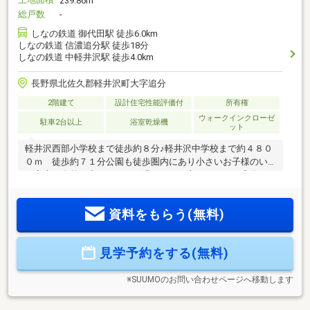
239.86m
総戸数
-
しなの鉄道 御代田駅 徒歩6.0km
しなの鉄道 信濃追分駅 徒歩18分
しなの鉄道 中軽井沢駅 徒歩4.0km
長野県北佐久郡軽井沢町大字追分
2階建て
設計住宅性能評価付
所有権
ウォークインクローゼ
駐車2台以上
浴室乾燥機
ット
軽井沢西部小学校まで徒歩約８分♪軽井沢中学校まで約４８０
０ｍ 徒歩約７１分公園も徒歩圏内にあり小さいお子様のい
る家庭や自然の中でゆったり過ごしたい方にぴったり◎約２
１帖のリビングにはファミリークローゼットを完備してお
り、荷物が多い方も楽ちん♪■網戸・カーテン・照明・ＴＶア
資料をもらう(無料)
ンテナ等はオプションとなります。当社は、宅地建物取引士
によるご購入相談はもちろん、住宅ローンのご相談も承って
おります。支払っていけるか…、審査が通るか…など、住宅ロ
見学予約をする(無料)
ーンのご心配ごとは当社へご相談ください！
※SUUMOのお問い合わせページへ移動します