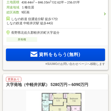
土地面積
2
2
438.44m
～846.35m
132.62坪～256.01坪
用途地域
１種住居
総区画数
9区画
しなの鉄道 信濃追分駅 徒歩17分
しなの鉄道 中軽井沢駅 徒歩44分
長野県北佐久郡軽井沢町大字追分
所有権
資料をもらう(無料)
※SUUMOのお問い合わせページへ移動します
更新あり
大字発地（中軽井沢駅） 5280万円～6090万円