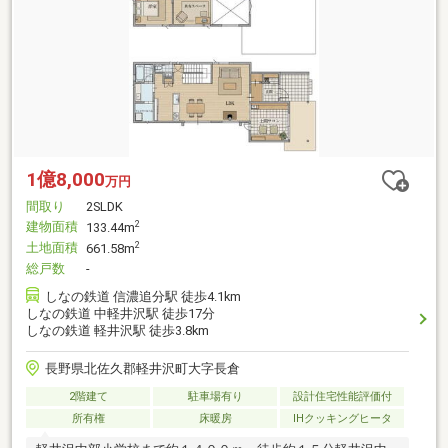
1億8,000
万円
間取り
2SLDK
建物面積
2
133.44m
土地面積
2
661.58m
総戸数
-
しなの鉄道 信濃追分駅 徒歩4.1km
しなの鉄道 中軽井沢駅 徒歩17分
しなの鉄道 軽井沢駅 徒歩3.8km
長野県北佐久郡軽井沢町大字長倉
2階建て
駐車場有り
設計住宅性能評価付
所有権
床暖房
IHクッキングヒータ