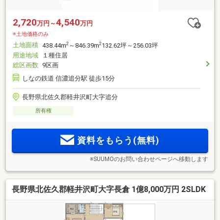
2,720
4,540
万円～
万円
※土地価格のみ
土地面積
2
2
438.44m
～846.39m
132.62坪～256.03坪
用途地域
１種住居
総区画数
9区画
しなの鉄道 信濃追分駅 徒歩15分
長野県北佐久郡軽井沢町大字追分
所有権
資料をもらう(無料)
※SUUMOのお問い合わせページへ移動します
長野県北佐久郡軽井沢町大字長倉 1億8,000万円 2SLDK