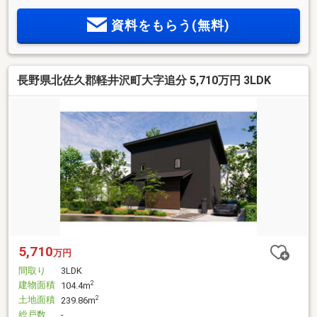
資料をもらう(無料)
長野県北佐久郡軽井沢町大字追分 5,710万円 3LDK
5,710
万円
間取り
3LDK
建物面積
2
104.4m
土地面積
2
239.86m
総戸数
-