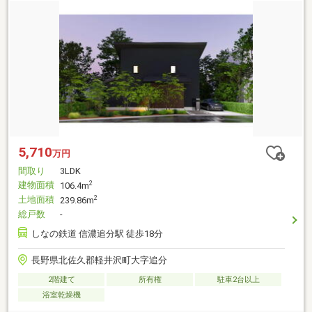
5,710
万円
間取り
3LDK
建物面積
2
106.4m
土地面積
2
239.86m
総戸数
-
しなの鉄道 信濃追分駅 徒歩18分
長野県北佐久郡軽井沢町大字追分
2階建て
所有権
駐車2台以上
浴室乾燥機