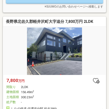
※SUUMOのお問い合わせページへ移動します
長野県北佐久郡軽井沢町大字追分 7,800万円 2LDK
7,800
万円
間取り
2LDK
建物面積
2
156.49m
土地面積
2
300.23m
総戸数
-
しなの鉄道 信濃追分駅 徒歩38分