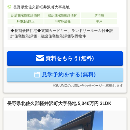
長野県北佐久郡軽井沢町大字発地
設計住宅性能評価付
建設住宅性能評価付
所有権
駐車2台以上
浴室乾燥機
平屋
◆長期優良住宅◆玄関カードキー、ランドリールーム付◆設
計住宅性能評価・建設住宅性能評価取得物件
資料をもらう(無料)
見学予約をする(無料)
※SUUMOのお問い合わせページへ移動します
長野県北佐久郡軽井沢町大字発地 5,340万円 3LDK