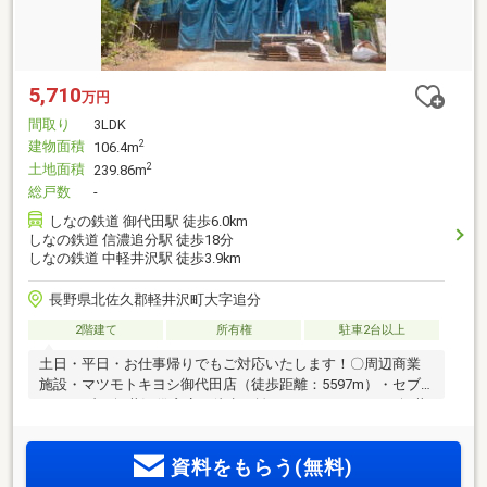
5,710
万円
間取り
3LDK
建物面積
2
106.4m
土地面積
2
239.86m
総戸数
-
しなの鉄道 御代田駅 徒歩6.0km
しなの鉄道 信濃追分駅 徒歩18分
しなの鉄道 中軽井沢駅 徒歩3.9km
長野県北佐久郡軽井沢町大字追分
2階建て
所有権
駐車2台以上
土日・平日・お仕事帰りでもご対応いたします！〇周辺商業
施設・マツモトキヨシ御代田店（徒歩距離：5597m）・セブ
ンイレブン 軽井沢借宿店（徒歩距離：1016m）・ツルヤ 軽井
沢店（徒歩距離：4094m）○●ONETEAM不動産なら資金計画か
らサポート●〇ローンに不安事ございませんか？・ローンにつ
資料をもらう(無料)
いてわからない・車のローンがある・他社で審査に落ちてし