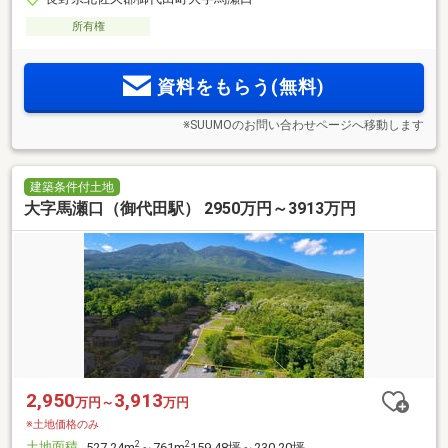
所有権
資料をもらう(無料)
※SUUMOのお問い合わせページへ移動します
建築条件付土地
大字馬瀬口（御代田駅） 2950万円～3913万円
2,950
3,913
万円～
万円
※土地価格のみ
土地面積
2
2
527.24m
～761m
159.48坪～230.20坪