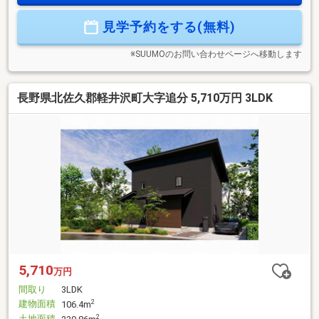
まった などページ下部の支払い例もチェック！弊社はお客
様に合ったローンのご提案いたします♪
見学予約をする(無料)
※SUUMOのお問い合わせページへ移動します
長野県北佐久郡軽井沢町大字追分 5,710万円 3LDK
5,710
万円
間取り
3LDK
建物面積
2
106.4m
土地面積
2