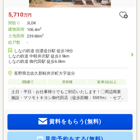
5,710
万円
間取り
3LDK
建物面積
2
106.4m
土地面積
2
239.86m
総戸数
-
しなの鉄道 信濃追分駅 徒歩18分
しなの鉄道 中軽井沢駅 徒歩3.9km
しなの鉄道 御代田駅 徒歩6.0km
長野県北佐久郡軽井沢町大字追分
2階建て
所有権
駐車2台以上
土日・平日・お仕事帰りでもご対応いたします！〇周辺商業
施設・マツモトキヨシ御代田店（徒歩距離：5597m）・セブ
ンイレブン 軽井沢借宿店（徒歩距離：1016m）・ツルヤ 軽井
沢店（徒歩距離：4094m）○●ONETEAM不動産なら資金計画か
らサポート●〇ローンに不安事ございませんか？・ローンにつ
資料をもらう(無料)
いてわからない・車のローンがある・他社で審査に落ちてし
まった などページ下部の支払い例もチェック！弊社はお客
様に合ったローンのご提案いたします♪
見学予約をする(無料)