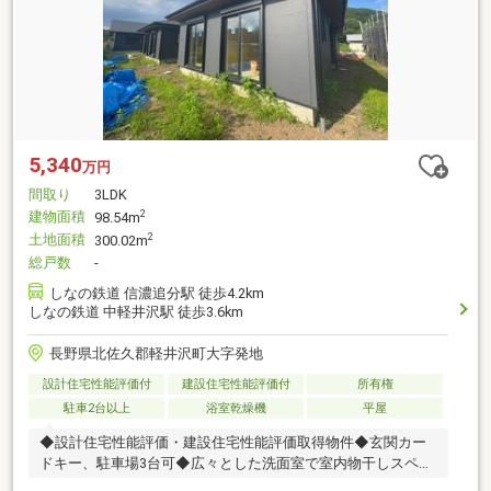
5,340
万円
間取り
3LDK
建物面積
2
98.54m
土地面積
2
300.02m
総戸数
-
しなの鉄道 信濃追分駅 徒歩4.2km
しなの鉄道 中軽井沢駅 徒歩3.6km
長野県北佐久郡軽井沢町大字発地
設計住宅性能評価付
建設住宅性能評価付
所有権
駐車2台以上
浴室乾燥機
平屋
◆設計住宅性能評価・建設住宅性能評価取得物件◆玄関カー
ドキー、駐車場3台可◆広々とした洗面室で室内物干しスペー
スがあります。