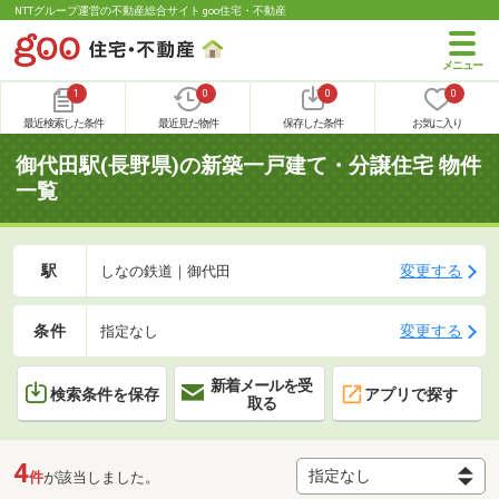
NTTグループ運営の不動産総合サイト goo住宅・不動産
1
0
0
0
最近検索した条件
最近見た物件
保存した条件
お気に入り
御代田駅(長野県)の新築一戸建て・分譲住宅 物件
一覧
駅
変更する
しなの鉄道｜御代田
条件
変更する
指定なし
新着メールを受
検索条件を保存
アプリで探す
取る
4
件
が該当しました。