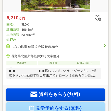
5,710
万円
間取り
3LDK
建物面積
2
106.4m
土地面積
2
239.86m
総戸数
-
しなの鉄道 信濃追分駅 徒歩20分
長野県北佐久郡軽井沢町大字追分
2階建て
所有権
駐車2台以上
■□■------------------------■□■暮らしまるごとヤマダデンキにご相
談下さい!!〇勤続年数１年未満でもローンは組める？〇自己資
金無しでも購入できるの？〇マイカーローン、カードローン
があっても住宅購入できる？■家具・家電・インテリアなど住
む為の準備もお手伝い♪■内装・外装など住んでからのリフォ
資料をもらう(無料)
ーム相談！不動産に関する色々な疑問・住むためのご準備・
住んでからのリフォームなどなんでもお気軽にご相談くださ
い。暮らしまるごとサポートさせて頂きます!!■□■------------------
見学予約をする(無料)
------■□■