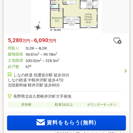
5,280
6,090
万円～
万円
間取り
3LDK～4LDK
建物面積
2
2
94.81m
～99.78m
土地面積
2
2
300.02m
～328.5m
総戸数
6戸
しなの鉄道 信濃追分駅 徒歩52分
しなの鉄道 中軽井沢駅 徒歩47分
北陸新幹線 軽井沢駅 徒歩85分
長野県北佐久郡軽井沢町大字発地
所有権
駐車2台以上
カウンターキッチン
資料をもらう(無料)