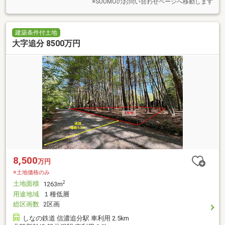
※SUUMOのお問い合わせページへ移動します
建築条件付土地
大字追分 8500万円
8,500
万円
※土地価格のみ
土地面積
2
1263m
用途地域
１種低層
総区画数
2区画
しなの鉄道 信濃追分駅 車利用 2.5km