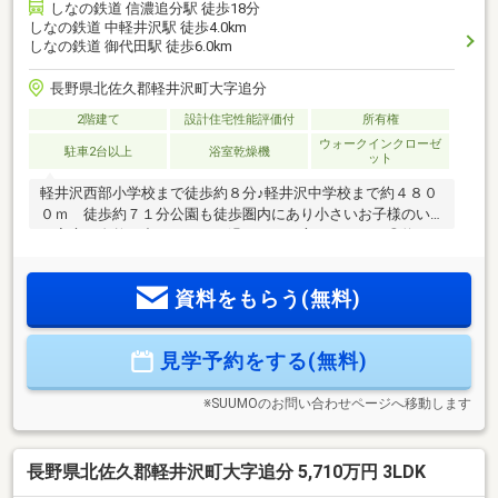
しなの鉄道 信濃追分駅 徒歩18分
しなの鉄道 中軽井沢駅 徒歩4.0km
しなの鉄道 御代田駅 徒歩6.0km
長野県北佐久郡軽井沢町大字追分
2階建て
設計住宅性能評価付
所有権
ウォークインクローゼ
駐車2台以上
浴室乾燥機
ット
軽井沢西部小学校まで徒歩約８分♪軽井沢中学校まで約４８０
０ｍ 徒歩約７１分公園も徒歩圏内にあり小さいお子様のい
る家庭や自然の中でゆったり過ごしたい方にぴったり◎約２
１帖のリビングにはファミリークローゼットを完備してお
り、荷物が多い方も楽ちん♪■網戸・カーテン・照明・ＴＶア
資料をもらう(無料)
ンテナ等はオプションとなります。当社は、宅地建物取引士
によるご購入相談はもちろん、住宅ローンのご相談も承って
おります。支払っていけるか…、審査が通るか…など、住宅ロ
見学予約をする(無料)
ーンのご心配ごとは当社へご相談ください！
※SUUMOのお問い合わせページへ移動します
長野県北佐久郡軽井沢町大字追分 5,710万円 3LDK