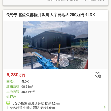
長野県北佐久郡軽井沢町大字発地 5,280万円 4LDK
5,280
万円
間取り
4LDK
建物面積
2
98.54m
土地面積
2
300.19m
総戸数
-
しなの鉄道 信濃追分駅 徒歩4.2km
しなの鉄道 中軽井沢駅 徒歩3.6km