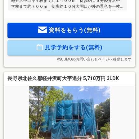
軽井沢中部小学校まで約１４００ｍ 徒歩約１５分軽井沢中
学校まで約７００ｍ 徒歩約１０分大開口が外の景色を一枚
の絵画のように切り取り、自然素材の温もりが上質な時間を
演出。土間サロンは多彩な過ごし方が広がるセカンドリビン
グとして活躍◎お問合せは【0120-801-370】まで♪お気軽にお
資料をもらう(無料)
問合せください！◎店舗へご来店いただくと未公開情報をご
紹介できる場合がございます。 ご予約は【イエステーショ
ン佐久店】で検索☆当社は、宅地建物取引士によるご購入相
見学予約をする(無料)
談はもちろん、住宅ローンのご相談も承っております。支払
っていけるか…、審査が通るか…など、住宅ローンのご心配ご
とは当社へご相談ください！
※SUUMOのお問い合わせページへ移動します
長野県北佐久郡軽井沢町大字追分 5,710万円 3LDK