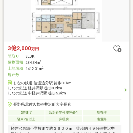
3億2,000
万円
間取り
3LDK
建物面積
2
234.34m
土地面積
2
1412.01m
総戸数
-
しなの鉄道 信濃追分駅 徒歩8.0km
しなの鉄道 軽井沢駅 徒歩3.2km
しなの鉄道 中軽井沢駅 徒歩5.9km
長野県北佐久郡軽井沢町大字長倉
2階建て
設計住宅性能評価付
所有権
駐車2台以上
床暖房
南道路
軽井沢東部小学校まで約３６００ｍ 徒歩約４９分軽井沢中