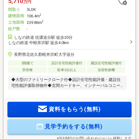
5,710
万円
間取り
3LDK
建物面積
2
106.4m
土地面積
2
239.86m
総戸数
-
しなの鉄道 信濃追分駅 徒歩20分
しなの鉄道 中軽井沢駅 徒歩4.0km
長野県北佐久郡軽井沢町大字追分
2階建て
設計住宅性能評価付
建設住宅性能評価付
所有権
駐車2台以上
浴室乾燥機
◆大型のファミリークローク付◆設計住宅性能評価・建設住
宅性能評価取得物件◆玄関カードキー、インナーバルコニー
もついております。
資料をもらう(無料)
見学予約をする(無料)
※SUUMOのお問い合わせページへ移動します