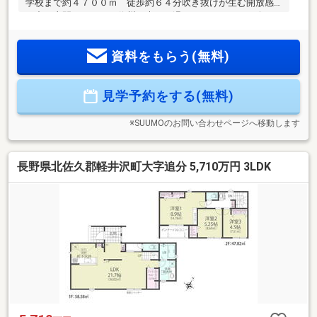
学校まで約４７００ｍ 徒歩約６４分吹き抜けが生む開放感
の中、土間サロンでは信州の木々の温もりと、ゆらめく炎が
もたらす静かなぬくもりに包まれ、四季と素材美が響き合う
住まい。◎お問合せは【０１２０－８０１－３７０】まで♪お
資料をもらう(無料)
気軽にお問合せください！◎店舗へご来店いただくと未公開
情報をご紹介できる場合がございます。 ご予約は【イエス
テーション佐久店】で検索☆当社は、宅地建物取引士による
見学予約をする(無料)
ご購入相談はもちろん、住宅ローンのご相談も承っておりま
す。支払っていけるか…、審査が通るか…など、住宅ローンの
ご心配ごとは当社へご相談ください！
※SUUMOのお問い合わせページへ移動します
長野県北佐久郡軽井沢町大字追分 5,710万円 3LDK