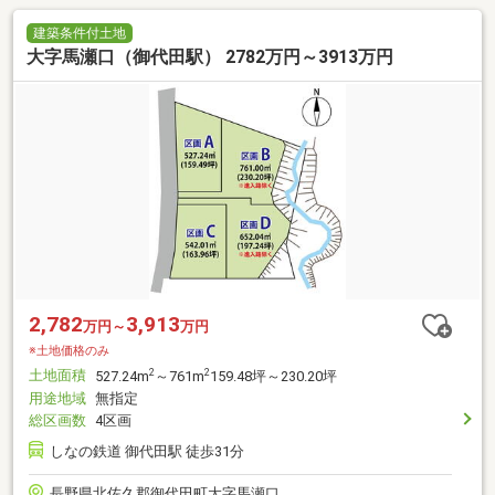
建築条件付土地
大字馬瀬口（御代田駅） 2782万円～3913万円
2,782
3,913
万円～
万円
※土地価格のみ
土地面積
2
2
527.24m
～761m
159.48坪～230.20坪
用途地域
無指定
総区画数
4区画
しなの鉄道 御代田駅 徒歩31分
長野県北佐久郡御代田町大字馬瀬口