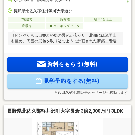
長野県北佐久郡軽井沢町大字追分
2階建て
所有権
駐車2台以上
床暖房
IHクッキングヒータ
リビングからは山並みや街の景色が広がり、北側には浅間山
も望め、周囲の景色を取り込むように計画された新築二階建
て。スキップフロア設計により、ガレージから玄関、リビン
グ、上階へとつながる立体的な空間構成となっており、視線
の抜けや広がりを感じられます。 薪ストーブや床暖房を備
資料をもらう(無料)
え、軽井沢の冬も暖かく快適。別荘、二拠点、定住（移住）
にもなじむ住環境が整っています。
見学予約をする(無料)
※SUUMOのお問い合わせページへ移動します
長野県北佐久郡軽井沢町大字長倉 3億2,000万円 3LDK