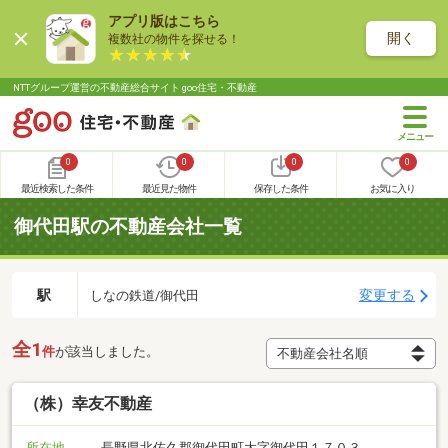
アプリ版はこちら
開く
複数社の物件を探せる！
NTTグループ運営の不動産総合サイト goo住宅・不動産
0
0
0
0
最近検索した条件
最近見た物件
保存した条件
お気に入り
御代田駅の不動産会社一覧
駅
変更する
しなの鉄道/御代田
全1
件
が該当しました。
（株）幸友不動産
所在地
長野県北佐久郡御代田町大字御代田１７０３