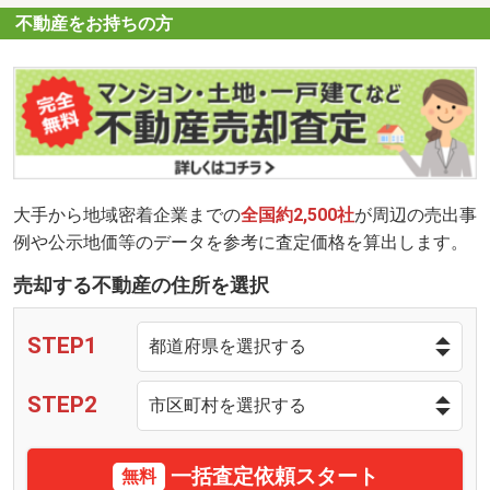
不動産をお持ちの方
大手から地域密着企業までの
全国約2,500社
が周辺の売出事
例や公示地価等のデータを参考に査定価格を算出します。
売却する不動産の住所を選択
STEP1
STEP2
一括査定依頼スタート
無料