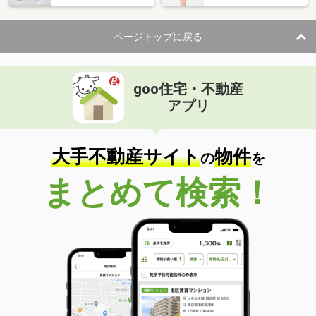
ページトップに戻る
goo住宅・不動産
アプリ
大手不動産サイト
物件
の
を
まとめて検索！