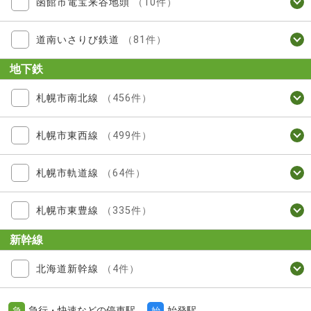
函館市電宝来谷地頭
（10件）
道南いさりび鉄道
（81件）
地下鉄
札幌市南北線
（456件）
札幌市東西線
（499件）
札幌市軌道線
（64件）
札幌市東豊線
（335件）
新幹線
北海道新幹線
（4件）
急行・快速などの停車駅
始発駅
急
始