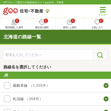
NTTグループ運営の不動産総合サイト goo住宅・不動産
0
0
0
0
最近検索した条件
最近見た物件
保存した条件
お気に入り
北海道の路線一覧
路線名を選択してください
JR
函館本線
（1,355件）
札沼線
（368件）