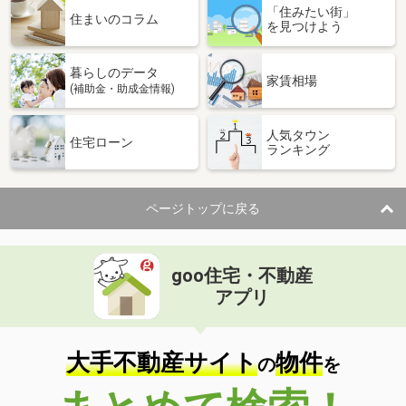
「住みたい街」
住まいのコラム
を見つけよう
暮らしのデータ
家賃相場
(補助金・助成金情報)
人気タウン
住宅ローン
ランキング
ページトップに戻る
goo住宅・不動産
アプリ
大手不動産サイト
物件
の
を