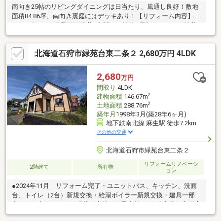
南向き25帖のリビングダイニングは日当たり、風通し良好！敷地
面積84.86坪、南向き裏庭にはデッキあり！【リフォーム内容】２
０２６年７月●外壁前面塗装●玄関ドア塗装●屋根コーキング塗装●
ポーチタイル上貼●テラス（スノコ＆階段）交換 ●リビングダイ
ニング＆キッチンフロア上貼●1F/2F トイレCF貼替●クロス張
北海道石狩市緑苑台東二条２ 2,680万円 4LDK
替 ●2F天窓ブライト交換〈 水周り 〉新品交換○キッチン○洗
面化粧台○１Ｆ・２Ｆトイレ/手洗い○ユニットバス○給湯器（灯
油）
2,680
万円
間取り
4LDK
2
建物面積
146.67m
2
土地面積
288.76m
築年月
1998年3月(築28年6ヶ月)
地下鉄南北線 麻生駅 徒歩7.2km
その他の交通
北海道石狩市緑苑台東二条２
リフォームリノベーシ
2階建て
所有権
ョン
●2024年11月 リフォーム完了・ユニットバス、キッチン、洗面
台、トイレ（2台）新規交換・給湯ボイラー新規交換・建具一部、
窓ガラス交換・クロス張替、床貼り、畳表替え・2階和室→和洋室
に変更当社売主の物件となります。