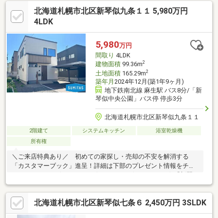
北海道札幌市北区新琴似九条１１ 5,980万円
4LDK
5,980
万円
間取り
4LDK
2
建物面積
99.36m
2
土地面積
165.29m
築年月
2024年12月(築1年9ヶ月)
地下鉄南北線 麻生駅 バス8分/「新
琴似中央公園」バス停 停歩3分
北海道札幌市北区新琴似九条１１
2階建て
システムキッチン
浴室乾燥機
所有権
＼ご来店特典あり／ 初めての家探し・売却の不安を解消する
「カスタマーブック」進呈！詳細は下部のプレゼント情報をチェ
ック♪・…━━━☆・…━━━☆・…━━━☆・…━━━☆『新琴
似9条11丁目』のオススメＰＯＩＮＴ！・…━━━☆・…
━━━☆・…━━━☆・…━━━☆■住友林業施工の築浅物件！長
北海道札幌市北区新琴似七条６ 2,450万円 3SLDK
期優良住宅認定！■確かな品質と安心が長く続く長期優良住宅の
認定。■小中学校が徒歩圏内で子育て世帯にもおすすめ。■スーパ