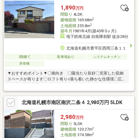
い、ゆとりある広さの駐車スペースを確保しています
1,890
万円
間取り
4LDK
2
建物面積
169.68m
2
土地面積
255.8m
築年月
1981年4月(築45年5ヶ月)
地下鉄南北線 自衛隊前駅 徒歩28分
北海道札幌市豊平区西岡三条１１
2階建て
駐車場あり
システムキッチン
所有権
▼おすすめポイント▼〇南向き 〇陽当たり良好〇充実した収納
スペースが有ります〇ロフト有り○落ち着いた静かな住環境〇広
いお庭で家庭菜園はいかがでしょうか？〇スーパーまで家を出て
徒歩約3分〇現状引渡につき、ご希望のリフォームが可能！≪グル
ープ会社にてお見積り作成も可能◎≫【学校】小学校・・・西岡
北海道札幌市南区南沢二条４ 2,980万円 5LDK
南小学校(徒歩約8分)中学校・・・西岡中学校(徒歩約11分)■ ご希
望の住まい探しをお手伝いします物件の詳細・ご相談はお気軽に
お問い合わせください。
2,980
万円
間取り
5LDK
2
建物面積
120.27m
2
土地面積
374.58m