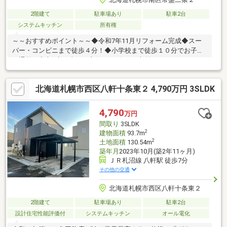
2階建て
駐車場あり
駐車2台
システムキッチン
所有権
～～おすすめポイント～～◆令和7年11月リフォーム完成◆スー
パー・コンビニまで徒歩４分！◆小学校まで徒歩１０分でお子様
の通学も安心♪◆日当たり良好なリビング♪収納スペースたっぷ
り！※現状有姿渡しとなります※メイン画像は、AIによる家具配置
イメージです。▼▼ 打ち合わせ・見学プランご用意しておりま
北海道札幌市西区八軒十条東２ 4,790万円 3SLDK
す▼▼ ＜探し始めの方向け＞しっかりコース(1h~)/サクッと
コース(0.5h~) 詳しくは物件詳細下段の「イベント情報」をご
覧ください。
4,790
万円
間取り
3SLDK
2
建物面積
93.7m
2
土地面積
130.54m
築年月
2023年10月(築2年11ヶ月)
ＪＲ札沼線 八軒駅 徒歩7分
その他の交通
北海道札幌市西区八軒十条東２
2階建て
駐車場あり
駐車2台
設計住宅性能評価付
システムキッチン
オール電化