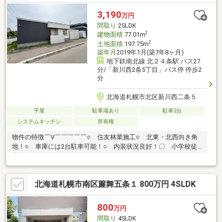
3,190
万円
間取り
2SLDK
2
建物面積
77.01m
2
土地面積
197.75m
築年月
2019年1月(築7年8ヶ月)
地下鉄南北線 北２４条駅 バス27
分/「新川西2条5丁目」バス停 停歩2
分
北海道札幌市北区新川西二条５
平屋
駐車場あり
駐車2台
システムキッチン
所有権
物件の特徴￣V￣￣￣￣￣○ 住友林業施工○ 北東・北西向き角
地！○ 車庫には2台駐車可能！○ 内装状況良好！〇 小学校徒
歩9分！ ライフインフォメーション￣V￣￣￣￣￣￣￣￣￣￣￣
￣○ 新川小学校（徒歩9分）/新川西中学校（徒歩18分）○ スーパ
ーアークスエクスプレス店（徒歩8分）○ セブンイレブン新川西3
北海道札幌市南区簾舞五条１ 800万円 4SLDK
条店（徒歩10分）○ セイコーマート新川西店（徒歩11分）
800
万円
間取り
4SLDK