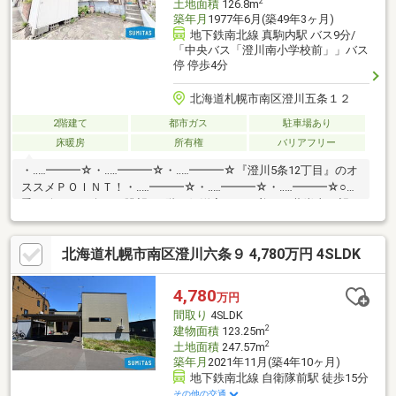
2
土地面積
126.8m
築年月
1977年6月(築49年3ヶ月)
地下鉄南北線 真駒内駅 バス9分/
「中央バス「澄川南小学校前」」バス
停 停歩4分
北海道札幌市南区澄川五条１２
2階建て
都市ガス
駐車場あり
床暖房
所有権
バリアフリー
・‥…━━━☆・‥…━━━☆・‥…━━━☆『澄川5条12丁目』のオ
ススメＰＯＩＮＴ！・‥…━━━☆・‥…━━━☆・‥…━━━☆○四
季の移ろいを楽しむ眺望：2階西側洋室からは美しい藻岩山を望む
ことができ、家の中でゆったりとした開放感を味わえます。○経
済的なエコジョーズ仕様：給湯・暖房にはランニングコストを抑
北海道札幌市南区澄川六条９ 4,780万円 4SLDK
えられる省エネ型のボイラーを採用しています。○ゆとりある前
面道路：東側は広々とした約12mの公道に面しており、間口も約
7.925mと広く駐車もスムーズです。○暮らしに便利な屋外物置付
4,780
万円
き：冬用タイヤや除雪用具、アウトドア用品をすっきり収納でき
間取り
4SLDK
る物置が完備されています。
2
建物面積
123.25m
2
土地面積
247.57m
築年月
2021年11月(築4年10ヶ月)
地下鉄南北線 自衛隊前駅 徒歩15分
その他の交通