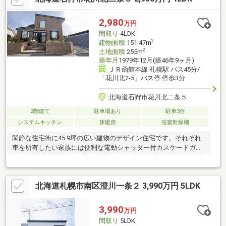
2,980
万円
間取り
4LDK
2
建物面積
151.47m
2
土地面積
255m
築年月
1979年12月(築46年9ヶ月)
ＪＲ函館本線 札幌駅 バス45分/
「花川北2-5」バス停 停歩3分
北海道石狩市花川北二条５
2階建て
駐車場あり
駐車3台
システムキッチン
床暖房
浴室乾燥機
閑静な住宅街に45.9坪の広い建物のデザイン住宅です。それぞれ
車を所有したい家族には便利な電動シャッター付カスケードガレ
ージで3台分駐車可能！広い土地なので、複数の車を使い分ける方
にもお勧めです。エントランスは全面ロードヒーティングで冬も
快適◆植栽やオシャレなアプローチで完成されたタイル貼りテラ
北海道札幌市南区澄川一条２ 3,990万円 5LDK
スのお庭◆総タイル張りの外観◆各所に豊富な収納、◆水回りの
設備にこだわったアイランド風システムキッチン。床下収納付。
システム食器棚は豪華な鏡面扉です。◆浴室、洗面所・トイレは
3,990
万円
ホモジニアスタイルの床タイルを採用◆キッチンには床暖房！◆
間取り
5LDK
平成４年８月増築リフォーム工事完成で綺麗な内