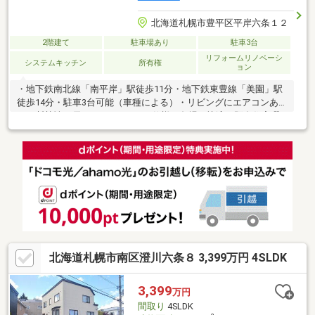
北海道札幌市豊平区平岸六条１２
2階建て
駐車場あり
駐車3台
リフォームリノベーシ
システムキッチン
所有権
ョン
・地下鉄南北線「南平岸」駅徒歩11分・地下鉄東豊線「美園」駅
徒歩14分・駐車3台可能（車種による）・リビングにエアコンあ
り・断熱性に優れたLow-Eガラス仕様で冬場も快適・既存住宅瑕
疵保険（5年）加入予定・住宅ローン減税等各種税制優遇あり
北海道札幌市南区澄川六条８ 3,399万円 4SLDK
3,399
万円
間取り
4SLDK