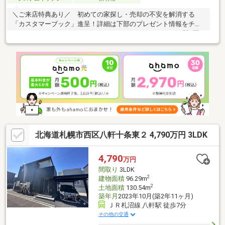
＼ご来店特典あり／ 初めての家探し・売却の不安を解消する
「カスタマーブック」進呈！詳細は下部のプレゼント情報をチェ
ック♪・…━━━☆・…━━━☆・…━━━☆・…━━━☆『新琴
似9条14丁目』のオススメＰＯＩＮＴ！・…━━━☆・…
━━━☆・…━━━☆・…━━━☆■6LDK・建物約45坪の間取
り。大家族や二世帯、テレワークルームや趣味の部屋など、ライ
フスタイルに合わせた活用が可能です■ゆったりとした敷地に
は、冬の積雪時にも心強い「車庫」と「カーポート」を完備。
■「新琴似西公園」まで徒歩1分。緑豊かで穏やかなロケーション
です。■徒歩圏内に銀行やスーパーあり。
北海道札幌市西区八軒十条東２ 4,790万円 3LDK
4,790
万円
間取り
3LDK
2
建物面積
96.29m
2
土地面積
130.54m
築年月
2023年10月(築2年11ヶ月)
ＪＲ札沼線 八軒駅 徒歩7分
その他の交通