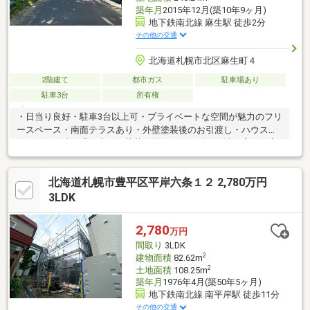
築年月
2015年12月(築10年9ヶ月)
地下鉄南北線 麻生駅 徒歩2分
その他の交通
北海道札幌市北区麻生町４
2階建て
都市ガス
駐車場あり
駐車3台
所有権
・日当り良好・駐車3台以上可・プライベートな空間が魅力のフリ
ースペース・南面テラスあり・外壁塗装後のお引渡し・ハウスク
リーニング渡し緑の木々や草花に囲まれたデザイン性の高い住宅
その居住スペースは地下鉄至近の住環境であることを忘れさせて
しまう程快適な居住空間となっております
北海道札幌市豊平区平岸六条１２ 2,780万円
3LDK
2,780
万円
間取り
3LDK
2
建物面積
82.62m
2
土地面積
108.25m
築年月
1976年4月(築50年5ヶ月)
地下鉄南北線 南平岸駅 徒歩11分
その他の交通