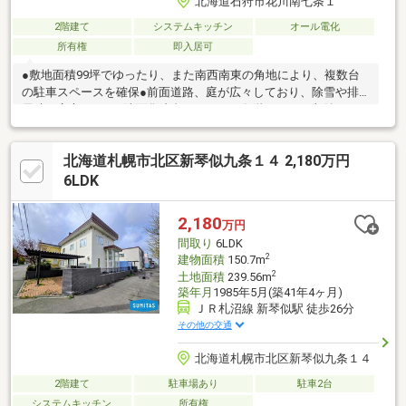
北海道石狩市花川南七条１
2階建て
システムキッチン
オール電化
所有権
即入居可
●敷地面積99坪でゆったり、また南西南東の角地により、複数台
の駐車スペースを確保●前面道路、庭が広々しており、除雪や排
雪時も安心です！●洗面化粧台・トイレが各階にあり、収納スペ
ースが豊富で、2世帯やお子様の多いファミリーにもおすすめ●複
合施設パストラル花川やコンビニ等が５００ｍ以内にあり、利便
北海道札幌市北区新琴似九条１４ 2,180万円
性の高いエリア●火災保険がお得な省令準耐火仕様●タマホーム施
工、大地の家シリーズ
6LDK
2,180
万円
間取り
6LDK
2
建物面積
150.7m
2
土地面積
239.56m
築年月
1985年5月(築41年4ヶ月)
ＪＲ札沼線 新琴似駅 徒歩26分
その他の交通
北海道札幌市北区新琴似九条１４
2階建て
駐車場あり
駐車2台
システムキッチン
所有権