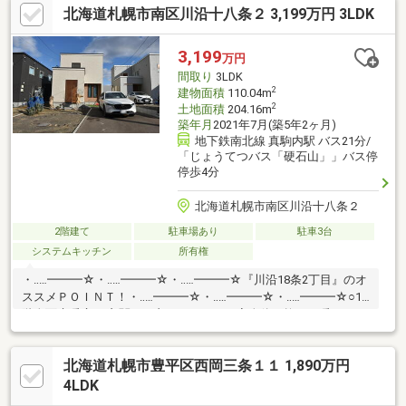
北海道札幌市南区川沿十八条２ 3,199万円 3LDK
住宅やアトリエ併用にも対応○スーパーやドラッグストア、小中
学校が徒歩圏内の利便性
3,199
万円
間取り
3LDK
2
建物面積
110.04m
2
土地面積
204.16m
築年月
2021年7月(築5年2ヶ月)
地下鉄南北線 真駒内駅 バス21分/
「じょうてつバス「硬石山」」バス停
停歩4分
北海道札幌市南区川沿十八条２
2階建て
駐車場あり
駐車3台
システムキッチン
所有権
・‥…━━━☆・‥…━━━☆・‥…━━━☆『川沿18条2丁目』のオ
ススメＰＯＩＮＴ！・‥…━━━☆・‥…━━━☆・‥…━━━☆○1
階全面床暖房： 玄関や更衣スペースまで家全体が均一に暖かく、
子供のやけどの心配もなし○ペット＆家族仕様： 吹き抜けのキャ
ットウォークや、予定共有に便利な黒板クロスを採用○優れた収
北海道札幌市豊平区西岡三条１１ 1,890万円
納力： 各室WIC、シューズクローク、パントリーを備え生活空間
を広く保持○安心の教育環境： 幼稚園と小学校が徒歩5分圏内。ス
4LDK
ーパーや病院も徒歩10分前後○駐車3台可能： 来客時にも困らな