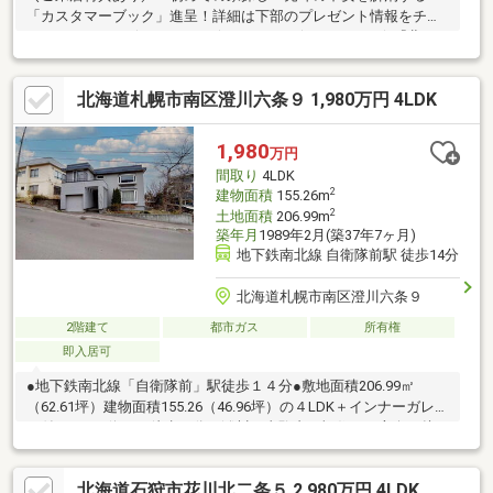
「カスタマーブック」進呈！詳細は下部のプレゼント情報をチェ
ック♪・…━━━☆・…━━━☆・…━━━☆・…━━━☆『北34
条西11丁目』のオススメＰＯＩＮＴ！・…━━━☆・…
━━━☆・…━━━☆・…━━━☆■ＪＲ札沼線「新川」「新琴
北海道札幌市南区澄川六条９ 1,980万円 4LDK
似」・地下鉄南北線「麻生」まで徒歩圏内のトリプルアクセルの
好立地！！■１階事務所、２階が居住スペースです。■敷地内には
駐車スペースも完備。幅広い用途でご利用可能でございます。■
1,980
万円
前面道路も約１８ｍの公道に接しており、コンビニやドラックス
間取り
4LDK
トア、家電量販店などの周辺施設も充実！
2
建物面積
155.26m
2
土地面積
206.99m
築年月
1989年2月(築37年7ヶ月)
地下鉄南北線 自衛隊前駅 徒歩14分
北海道札幌市南区澄川六条９
2階建て
都市ガス
所有権
即入居可
●地下鉄南北線「自衛隊前」駅徒歩１４分●敷地面積206.99㎡
（62.61坪）建物面積155.26（46.96坪）の４LDK＋インナーガレー
ジ付き●バス停まで徒歩２分・澄川・真駒内・福住と３方向に接
続できます。
北海道石狩市花川北二条５ 2,980万円 4LDK