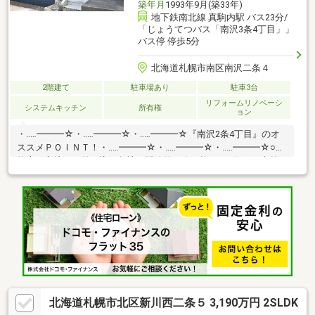
築年月
1993年9月(築33年)
地下鉄南北線 真駒内駅 バス23分/
「じょうてつバス「南沢3条4丁目」」
バス停 停歩5分
北海道札幌市南区南沢二条４
2階建て
駐車場あり
駐車3台
リフォームリノベーシ
システムキッチン
所有権
ョン
・‥…━━━☆・‥…━━━☆・‥…━━━☆『南沢2条4丁目』のオ
ススメＰＯＩＮＴ！・‥…━━━☆・‥…━━━☆・‥…━━━☆○自
然光が心地よく差し込む角地と開放的な吹き抜けリビング○内外
装の状態が良好なリフォーム済み物件○バーベキューやドッグラ
ンなど多用途に使える人工芝の庭○ご家族分や来客時にも対応可
能な駐車スペース4台分（車種による）○全居室収納のほか、タイ
ヤ等の保管に便利な物置や小屋付き○落ち着いた住空間が確保で
きる閑静な住宅街に位置
北海道札幌市北区新川西二条５ 3,190万円 2SLDK