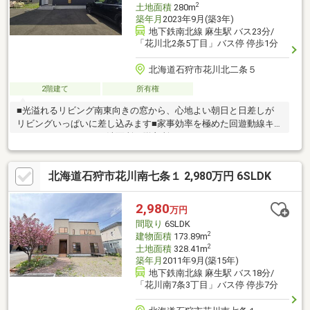
2
土地面積
280m
築年月
2023年9月(築3年)
地下鉄南北線 麻生駅 バス23分/
「花川北2条5丁目」バス停 停歩1分
北海道石狩市花川北二条５
2階建て
所有権
■光溢れるリビング南東向きの窓から、心地よい朝日と日差しが
リビングいっぱいに差し込みます■家事効率を極めた回遊動線キ
ッチン、パントリー、洗面所、脱衣所、WIC（ウォークインクロ
ーゼット）が繋がる設計。忙しい朝もスムーズに動ける、無駄の
ない家事ラク動線です■ライフスタイルに合わせて2部屋へ将来の
北海道石狩市花川南七条１ 2,980万円 6SLDK
家族構成の変化に合わせて、広い洋室を2つの個室に仕切ることが
可能です■環境にも家計にも優しい太陽光パネル設置済み。毎月
の光熱費を抑えながら、エコな暮らしを実現します■広々とした
2,980
万円
外構・駐車スペース約84坪のゆとりある敷地。来客時や複数台所
間取り
6SLDK
有でも安心の駐車スペースを確保しています
2
建物面積
173.89m
2
土地面積
328.41m
築年月
2011年9月(築15年)
地下鉄南北線 麻生駅 バス18分/
「花川南7条3丁目」バス停 停歩7分