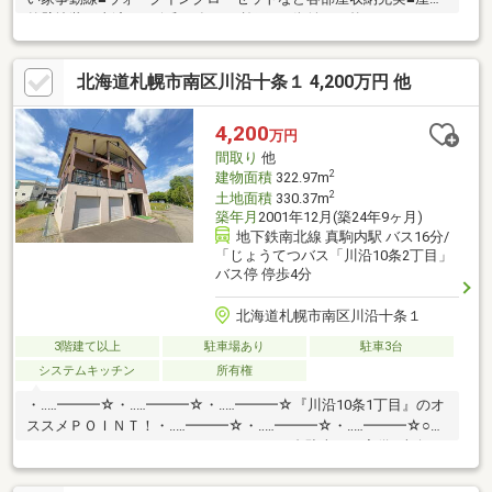
外壁塗装工事済み（令和３年７月施工）■街並みが統一されたミ
サワホーム分譲地
北海道札幌市南区川沿十条１ 4,200万円 他
4,200
万円
間取り
他
2
建物面積
322.97m
2
土地面積
330.37m
築年月
2001年12月(築24年9ヶ月)
地下鉄南北線 真駒内駅 バス16分/
「じょうてつバス「川沿10条2丁目」
バス停 停歩4分
北海道札幌市南区川沿十条１
3階建て以上
駐車場あり
駐車3台
システムキッチン
所有権
・‥…━━━☆・‥…━━━☆・‥…━━━☆『川沿10条1丁目』のオ
ススメＰＯＩＮＴ！・‥…━━━☆・‥…━━━☆・‥…━━━☆○ホ
ームエレベーター＆インナーガレージ（2台駐車可）完備○南向き
で陽当たりを確保した約34.5帖の大空間LDK○BBQやガーデニング
も楽しめる3階のテラススペース○独立性のある間取りで、二世帯