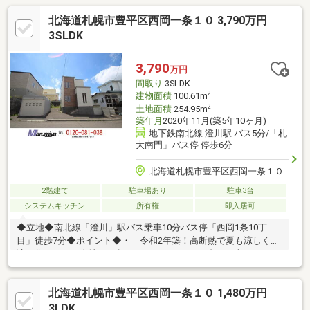
北海道札幌市豊平区西岡一条１０ 3,790万円
3SLDK
3,790
万円
間取り
3SLDK
2
建物面積
100.61m
2
土地面積
254.95m
築年月
2020年11月(築5年10ヶ月)
地下鉄南北線 澄川駅 バス5分/「札
大南門」バス停 停歩6分
北海道札幌市豊平区西岡一条１０
2階建て
駐車場あり
駐車3台
システムキッチン
所有権
即入居可
◆立地◆南北線「澄川」駅バス乗車10分バス停「西岡1条10丁
目」徒歩7分◆ポイント◆・ 令和2年築！高断熱で夏も涼しく快
適な住まい・ 土地77坪超！カースペース3～4台可（車種によ
る）＆お庭付き・ 高さ2.1mの車庫完備で大型車も安心・ 吹抜
のある明るいLDK・ 2階からは藻岩山の美しい緑を望めます・
北海道札幌市豊平区西岡一条１０ 1,480万円
現状渡しのため、お好みで部分リフォームを楽しみたい方にも◆
リフォーム詳細◆現状渡し～設立30年の実績。後悔しない住まい
3LDK