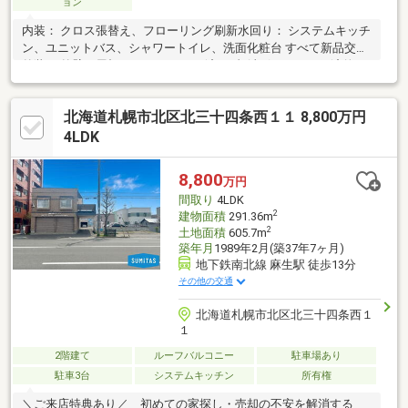
ョン
内装： クロス張替え、フローリング刷新水回り： システムキッチ
ン、ユニットバス、シャワートイレ、洗面化粧台 すべて新品交換
外装： 外壁・屋根 ・メンテナンス済み●灯油ボイラーで経済的●
地下鉄【澄川】駅まで徒歩12分●吹抜けによる開放感●シャッター
付き車庫●融雪槽あり
北海道札幌市北区北三十四条西１１ 8,800万円
4LDK
8,800
万円
間取り
4LDK
2
建物面積
291.36m
2
土地面積
605.7m
築年月
1989年2月(築37年7ヶ月)
地下鉄南北線 麻生駅 徒歩13分
その他の交通
北海道札幌市北区北三十四条西１
１
2階建て
ルーフバルコニー
駐車場あり
駐車3台
システムキッチン
所有権
＼ご来店特典あり／ 初めての家探し・売却の不安を解消する