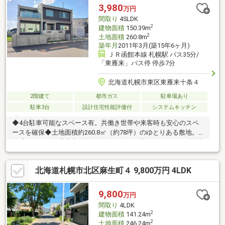
リア！■リビング・２階主寝室は南向きにつき、日当り良好！■全
3,980
万円
居室６帖以上でプライベート空間も充実♪■東山小学校 徒歩約１
間取り
4SLDK
２分 陵陽中学校 徒歩約４分
2
建物面積
150.39m
2
土地面積
260.8m
築年月
2011年3月(築15年6ヶ月)
ＪＲ函館本線 札幌駅 バス35分/
「東雁来」バス停 停歩7分
北海道札幌市東区東雁来十条４
2階建て
都市ガス
駐車場あり
駐車3台
設計住宅性能評価付
システムキッチン
◆4台駐車可能なスペース有。共働き世帯や来客時も安心のスペ
ースを確保◆土地面積約260.8㎡（約78坪）のゆとりある敷地。開
放感あふれる住環境◆建物面積約150.3㎡。開放的な4LDK+S設計
の軽量鉄骨二階建て◆住空間をスッキリ保てる、家中たっぷりと
した収納スペースを完備！◆足を伸ばして寛げる1坪タイプの
北海道札幌市北区麻生町４ 9,800万円 4LDK
広々浴室♪＊周辺環境＊〇ザ・ビッグ東雁来：徒歩7分（500ｍ）
〇ツルハドラッグ東雁来店：徒歩9分（665ｍ）〇ローソン札幌東
雁来10条店：徒歩6分（435ｍ）〇札幌市立札苗北中学校：徒歩18
9,800
万円
分/札幌市立札苗緑小学校：徒歩24分
間取り
4LDK
2
建物面積
141.24m
2
土地面積
246.24m