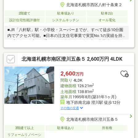
北海道札幌市西区八軒十条東２
2階建て
駐車場あり
駐車2台
設計住宅性能評価付
システムキッチン
オール電化
■JR「八軒駅」駅・小学校・スーパーまでが、すべて徒歩10分圏
内でアクセス可能。■日本の注文住宅事業で実質No.1の実績を持
つ「一条工務店」が手がけた築浅物件。■太陽光＋蓄電池を採用
することで光熱費を極端に減らすことができています♪■年間光熱
費（売電含む）年間で約10万円■1階・2階全室床暖房完備でお家
北海道札幌市南区澄川五条５ 2,600万円 4LDK
のどこにいても快適で住みやすいお家。■南東向きリビング＋吹
き抜け窓を採用にする事により日当たり抜群♪■ロスガード90うる
ケアが導入！換気＆加湿を自動で行うことができる。■耐震等級
2,600
万円
3・劣化対策等級3と安心して長く住むことのできる構造。■一般
間取り
4LDK
的な私道よりもメリットが感じられる立地！
2
建物面積
126.21m
2
土地面積
138.81m
築年月
1995年8月(築31年1ヶ月)
地下鉄南北線 澄川駅 徒歩12分
その他の交通
北海道札幌市南区澄川五条５
3階建て以上
駐車場あり
所有権
リフォームリノベーシ