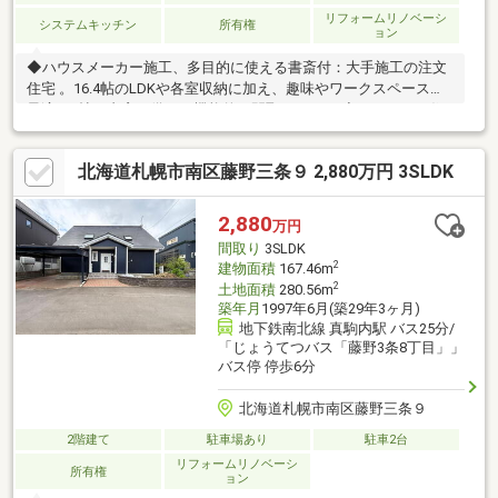
リフォームリノベーシ
システムキッチン
所有権
ョン
◆ハウスメーカー施工、多目的に使える書斎付：大手施工の注文
住宅 。16.4帖のLDKや各室収納に加え、趣味やワークスペースに
最適な3帖の書斎を備えた機能的な間取りです 。◆オシャレな住
空間：ガスコンロやレンジフード、ボイラー（エコジョーズ）等
の交換に加え、クロス全室張替やエアコン新設など、快適に住み
北海道札幌市南区藤野三条９ 2,880万円 3SLDK
替えられる内装リフォーム済です 。（2026年6月完成予定）◆最
寄りのバス停まで徒歩1分の好アクセス：バス利用で地下鉄駅への
接続もスムーズ 。コンビニまで徒歩5分、敷地50坪で駐車場もあ
2,880
万円
り、利便性と落ち着きを兼ね備えた空き物件です
間取り
3SLDK
2
建物面積
167.46m
2
土地面積
280.56m
築年月
1997年6月(築29年3ヶ月)
地下鉄南北線 真駒内駅 バス25分/
「じょうてつバス「藤野3条8丁目」」
バス停 停歩6分
北海道札幌市南区藤野三条９
2階建て
駐車場あり
駐車2台
リフォームリノベーシ
所有権
ョン