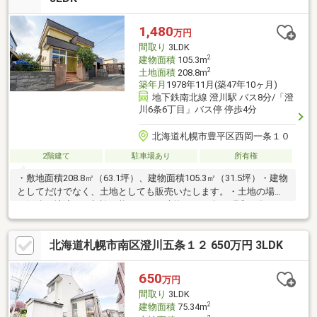
選びを～（株）円美屋にお任せください。TEL：0120-081-038
1,480
万円
間取り
3LDK
2
建物面積
105.3m
2
土地面積
208.8m
築年月
1978年11月(築47年10ヶ月)
地下鉄南北線 澄川駅 バス8分/「澄
川6条6丁目」バス停 停歩4分
北海道札幌市豊平区西岡一条１０
2階建て
駐車場あり
所有権
・敷地面積208.8㎡（63.1坪）、建物面積105.3㎡（31.5坪）・建物
としてだけでなく、土地としても販売いたします。・土地の場合
は解体更地渡しの相談可能です！・建物は1978年（昭和53年）11
月築の3LDK、車庫付きです。・車庫高は約1650ｍｍ、コンパクト
カーの駐車は可能です。・南西向きのリビングは明るく暖かい陽
北海道札幌市南区澄川五条１２ 650万円 3LDK
射しが入り込むゆとりある空間です。・広い庭があり、バーベキ
ューやドッグラン、家庭菜園なども楽しめます♪・庭には物置も設
置されています。※建物は契約不適合免責となります
650
万円
間取り
3LDK
2
建物面積
75.34m