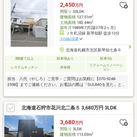
ーやコンビニなど生活利便施設が徒歩圏。■バス停徒歩3分で地下
2,450
万円
鉄「麻生」駅へアクセス可。
間取り
3SLDK
2
建物面積
137.51m
2
土地面積
182.44m
築年月
1989年7月(築37年2ヶ月)
ＪＲ札沼線 新琴似駅 徒歩13分
その他の交通
北海道札幌市北区新琴似七条６
3階建て以上
駐車場あり
駐車3台
リフォームリノベーシ
システムキッチン
所有権
ョン
担当 八代（やしろ）ご見学・ご質問はお気軽に【070-9248-
2598】までご連絡ください。お電話の際は「SUUMOを見た」と
お伝えいただくとスムーズです。ご見学は事前予約制となってお
りますので、「見学予約ボタン」またはお電話よりご予約をお願
いいたします。※毎週水曜日は定休日です。◎室内リフォーム歴
北海道石狩市花川北二条５ 3,680万円 3LDK
が充実しており、綺麗なお部屋です。〇2020年6月には浴室・ト
イレ・洗面台を新品交換し、クロス・クッションフロアの張替え
やパネルヒーター交換を実施。〇2024年10月にはリビングクロス
3,680
万円
張替えとストーブ新設、2025年5月には9帖洋室の暖房をファンコ
間取り
3LDK
ンベクターへ交換しております。
2
建物面積
113.03m