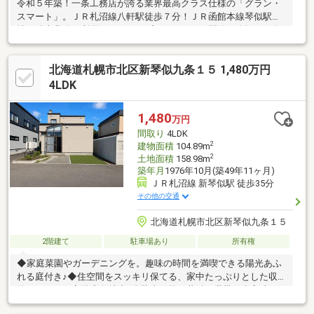
令和５年築！一条工務店が誇る業界最高クラス仕様の「グラン・
スマート」。ＪＲ札沼線八軒駅徒歩７分！ＪＲ函館本線琴似駅、
地下鉄南北線も利用できるトリプルアクセス！閑静な八軒１０条
の住宅地。太陽光発電システム（ソーラーパネル＋蓄電池）でで
災害時も普段と変わらない生活が可能。ランニングコストが管理
北海道札幌市北区新琴似九条１５ 1,480万円
しやすいオール電化。省令準耐火構造使用。広々１９帖のリビン
グには吹抜けがあり、開放的！全館床暖房付きで冬も暖か！オー
4LDK
プンキッチンにはタッチレス水栓、深型食洗機あり。ＩＨ＆遠赤
Ｗフラットのラクッキングリル。リビング階段はご家族の動線が
1,480
万円
わかりコミュニケーションがとりやすい。換気システムあり。ナ
間取り
4LDK
ノイー３か所あり。
2
建物面積
104.89m
2
土地面積
158.98m
築年月
1976年10月(築49年11ヶ月)
ＪＲ札沼線 新琴似駅 徒歩35分
その他の交通
北海道札幌市北区新琴似九条１５
2階建て
駐車場あり
所有権
◆家庭菜園やガーデニングを。趣味の時間を満喫できる陽光あふ
れる庭付き♪◆住空間をスッキリ保てる、家中たっぷりとした収
納スペースを完備◆敷地内2台駐車可能。共働き世帯や来客時も
安心のスペースを確保