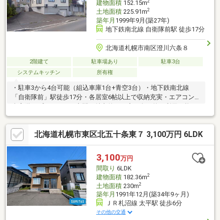
2
建物面積
152.15m
2
土地面積
225.91m
築年月
1999年9月(築27年)
地下鉄南北線 自衛隊前駅 徒歩17分
北海道札幌市南区澄川六条８
2階建て
駐車場あり
駐車3台
システムキッチン
所有権
・駐車3から4台可能（組込車庫1台+青空3台）・地下鉄南北線
「自衛隊前」駅徒歩17分・各居室6帖以上で収納充実・エアコン4
台完備・プライベート空間が魅力的なお庭は多目的に利用可能
【令和4年2月リフォーム内容】外壁・屋根塗装、全室・壁天井ク
ロス張替、・フローリング張替、浴室交換 、トイレ交換（１F・
北海道札幌市東区北五十条東７ 3,100万円 6LDK
２F）、ガスコンロ交換、畳表替、レンジフード交換、洗面化粧台
交換、暖房パネル交換、CF張替、ボイラー交換（エコジョーズ・
セントラル）、玄関ドア交換 、電動シャッター交換、エアコン
3,100
万円
４台新設
間取り
6LDK
2
建物面積
182.36m
2
土地面積
230m
築年月
1991年12月(築34年9ヶ月)
ＪＲ札沼線 太平駅 徒歩6分
その他の交通