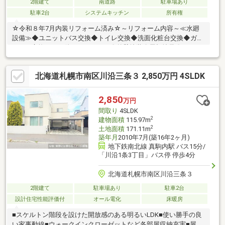
2階建て
南道路
駐車場あり
駐車2台
システムキッチン
所有権
☆令和８年7月内装リフォーム済み☆～リフォーム内容～≪水廻
設備≫◆ユニットバス交換◆トイレ交換◆洗面化粧台交換◆ガス
コンロ交換≪その他リフォーム≫〇外壁塗装〇屋根塗装〇クロス
全室貼替〇クッションフロア上貼〇巾木交換〇建具交換〇ダウン
ライト新設≪設備関係≫■洗濯混合栓新設■レジスター交換■美装
北海道札幌市南区川沿三条３ 2,850万円 4SLDK
クリーニング■コンセントスイッチ交換■火災報知器交換※令和8年
9月頃外構リフォーム予定（駐車スペース確保のため）【学校】小
学校・・・藻岩南小学校(徒歩約14分)中学校・・・南が丘中学校
2,850
万円
(徒歩約21分)■ ご希望の住まい探しをお手伝いします
間取り
4SLDK
2
建物面積
115.97m
2
土地面積
171.11m
築年月
2010年7月(築16年2ヶ月)
地下鉄南北線 真駒内駅 バス15分/
「川沿1条3丁目」バス停 停歩4分
北海道札幌市南区川沿三条３
2階建て
駐車場あり
駐車2台
設計住宅性能評価付
オール電化
床暖房
■スケルトン階段を設けた開放感のある明るいLDK■使い勝手の良
い家事動線■ウォークインクローゼットなど各部屋収納充実■屋根