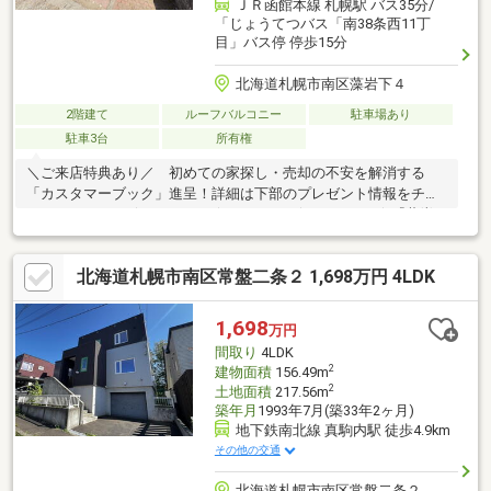
ＪＲ函館本線 札幌駅 バス35分/
「じょうてつバス「南38条西11丁
目」バス停 停歩15分
北海道札幌市南区藻岩下４
2階建て
ルーフバルコニー
駐車場あり
駐車3台
所有権
＼ご来店特典あり／ 初めての家探し・売却の不安を解消する
「カスタマーブック」進呈！詳細は下部のプレゼント情報をチェ
ック♪・…━━━☆・…━━━☆・…━━━☆・…━━━☆『藻岩
下4丁目』のオススメＰＯＩＮＴ！・…━━━☆・…━━━☆・…
━━━☆・…━━━☆○高台に位置し、四季折々の山並みや札幌市
北海道札幌市南区常盤二条２ 1,698万円 4LDK
街の夜景を望む開放的な眺望○吹抜けから自然光が差し込む約25
帖の明るいLDK○木々の緑を眺めながらゆったり過ごせる広々とし
たお庭○心地よい朝日や美しい日の出を楽しめる2階の約8.5帖洋室
1,698
万円
間取り
4LDK
2
建物面積
156.49m
2
土地面積
217.56m
築年月
1993年7月(築33年2ヶ月)
地下鉄南北線 真駒内駅 徒歩4.9km
その他の交通
北海道札幌市南区常盤二条２