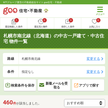
NTTグループ運営の不動産総合サイト goo住宅・不動産
1
0
0
0
最近検索した条件
最近見た物件
保存した条件
お気に入り
札幌市南北線（北海道）の中古一戸建て・中古住
宅 物件一覧
路線
変更する
札幌市南北線
条件
変更する
指定なし
新着メールを受
検索条件を保存
アプリで探す
取る
460
件
が該当しました。