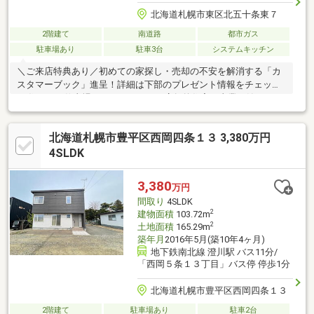
北海道札幌市東区北五十条東７
2階建て
南道路
都市ガス
駐車場あり
駐車3台
システムキッチン
＼ご来店特典あり／初めての家探し・売却の不安を解消する「カ
スタマーブック」進呈！詳細は下部のプレゼント情報をチェック
♪■住まいと仕事場をひとつにできる店舗兼住宅。事業を始めたい
方や新しく事務所をお探しの方におすすめ！■ＪＲ札沼線太平駅
まで徒歩約６分、地下鉄南北線麻生駅も徒歩圏。さらにバス利用
北海道札幌市豊平区西岡四条１３ 3,380万円
も可能な好立地！■スーパーやコンビニ、ドラッグストアまで徒
歩約５分以内で利便性も高く、将来にわたって安心して暮らせま
4SLDK
す。■駐車スペースは約３台。（車種による）■約16.2帖のＬＤＫ
は二面採光となっており、日当たり良好！■栄緑小学校、栄中学
3,380
万円
校まで徒歩9分と通学も安心。子育て世帯にもおすすめ！
間取り
4SLDK
2
建物面積
103.72m
2
土地面積
165.29m
築年月
2016年5月(築10年4ヶ月)
地下鉄南北線 澄川駅 バス11分/
「西岡５条１３丁目」バス停 停歩1分
北海道札幌市豊平区西岡四条１３
2階建て
駐車場あり
駐車2台