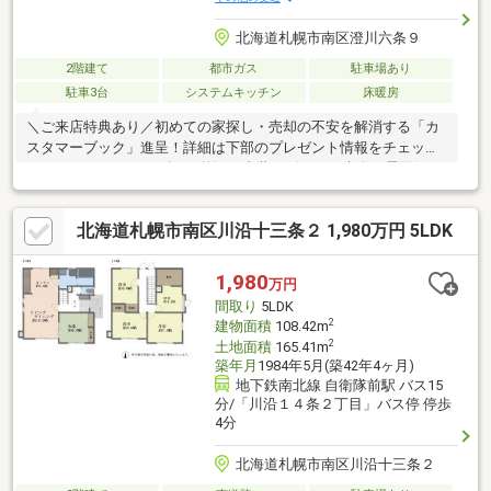
北海道札幌市南区澄川六条９
2階建て
都市ガス
駐車場あり
駐車3台
システムキッチン
床暖房
＼ご来店特典あり／初めての家探し・売却の不安を解消する「カ
スタマーブック」進呈！詳細は下部のプレゼント情報をチェック
♪○スタイリッシュモダンな外観・内装デザインで大人な雰囲気を
演出しています。 屋根部分には太陽光パネルを設置し、電気代
の節約にもつなげられます。○耐震等級３等級を取得、制震ユニ
北海道札幌市南区川沿十三条２ 1,980万円 5LDK
ットMIRAIEが設置され、地震への対策がなされています。○駐車
スペース2～3台分有！（車種による）
1,980
万円
間取り
5LDK
2
建物面積
108.42m
2
土地面積
165.41m
築年月
1984年5月(築42年4ヶ月)
地下鉄南北線 自衛隊前駅 バス15
分/「川沿１４条２丁目」バス停 停歩
4分
北海道札幌市南区川沿十三条２