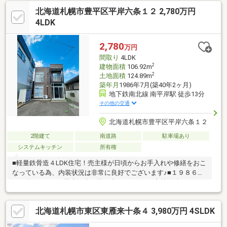
北海道札幌市豊平区平岸六条１２ 2,780万円
4LDK
2,780
万円
間取り
4LDK
2
建物面積
106.92m
2
土地面積
124.89m
築年月
1986年7月(築40年2ヶ月)
地下鉄南北線 南平岸駅 徒歩13分
その他の交通
北海道札幌市豊平区平岸六条１２
2階建て
南道路
駐車場あり
システムキッチン
所有権
■軽量鉄骨造４LDK住宅！売主様が日頃からお手入れや修繕をおこ
なっている為、内装状況は非常に良好でございます♪■１９８６年
７月築 ４LDK 駐車２台可能（車種による）■土地面積：１２
４．８９m2（３７．７７坪） ■建物面積：１０６．９２m2（３
２．３４坪）■南側前面道路幅員：約５．００ｍ（位置指定道
北海道札幌市東区東雁来十条４ 3,980万円 4SLDK
路・私道負担無） ■地下鉄南北線「南平岸」駅徒歩約１３分
地下鉄東豊線「美園」駅徒歩約１５分の地下鉄２路線利用可能エ