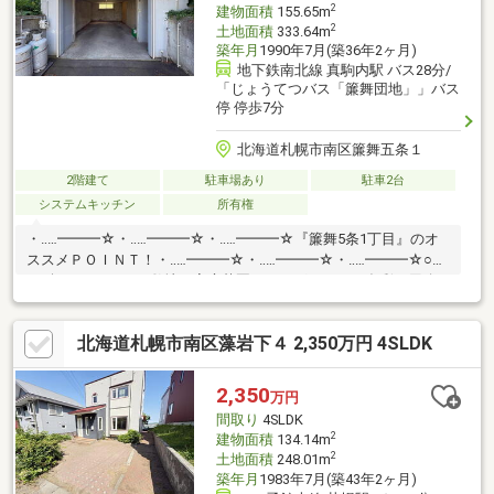
2
建物面積
155.65m
2
土地面積
333.64m
築年月
1990年7月(築36年2ヶ月)
地下鉄南北線 真駒内駅 バス28分/
「じょうてつバス「簾舞団地」」バス
停 停歩7分
北海道札幌市南区簾舞五条１
2階建て
駐車場あり
駐車2台
システムキッチン
所有権
・‥…━━━☆・‥…━━━☆・‥…━━━☆『簾舞5条1丁目』のオ
ススメＰＯＩＮＴ！・‥…━━━☆・‥…━━━☆・‥…━━━☆○約
100坪のゆとりある敷地。家庭菜園やドッグランなど多彩な用途
に利用可能○四季折々の木々が植えられたお庭で、自然を身近に
感じる暮らし○高さ約180cmのガレージ付き。大切な車を雪から
北海道札幌市南区藻岩下４ 2,350万円 4SLDK
守り、アウトドア用品も収納○2階からは雄大な山並み。美しい景
色が日常に癒しと安らぎを提供○広々とした約24帖のLDKを含む、
部屋数豊富な4SLDK
2,350
万円
間取り
4SLDK
2
建物面積
134.14m
2
土地面積
248.01m
築年月
1983年7月(築43年2ヶ月)