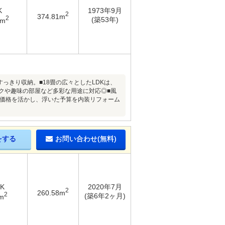
K
1973年9月
2
374.81m
2
(築53年)
5m
っきり収納。■18畳の広々としたLDKは、
ークや趣味の部屋など多彩な用途に対応◎■風
う価格を活かし、浮いた予算を内装リフォーム
をする
お問い合わせ(無料)
DK
2020年7月
2
260.58m
2
(築6年2ヶ月)
m