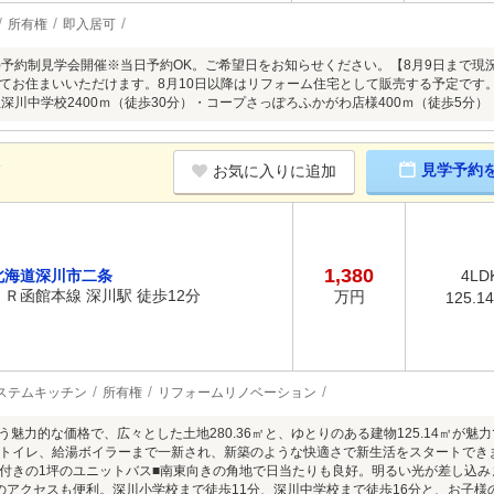
所有権
即入居可
8/9(日)予約制見学会開催※当日予約OK。ご希望日をお知らせください。【8月9日ま
てお住まいいただけます。8月10日以降はリフォーム住宅として販売する予定です。
立深川中学校2400ｍ（徒歩30分）・コープさっぽろふかがわ店様400ｍ（徒歩5分）
K
見学予約
お気に入りに追加
1,380
北海道深川市二条
4LD
ＪＲ函館本線 深川駅 徒歩12分
万円
125.1
ステムキッチン
所有権
リフォームリノベーション
いう魅力的な価格で、広々とした土地280.36㎡と、ゆとりのある建物125.14㎡が
トイレ、給湯ボイラーまで一新され、新築のような快適さで新生活をスタートでき
付きの1坪のユニットバス■南東向きの角地で日当たりも良好。明るい光が差し込み
のアクセスも便利。深川小学校まで徒歩11分、深川中学校まで徒歩16分と、お子様