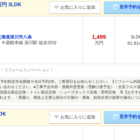
円 3LDK
見学予約
お気に入りに追加
1,499
北海道深川市八条
3LD
ＪＲ函館本線 深川駅 徒歩20分
万円
81.81
リフォームリノベーション
8/9(日)予約制見学会開催※当日予約OK。ご希望日をお知らせください。【リフォー
い合わせください。●工事予定内容・屋根外壁塗装（雪解け後予定）・全室クロス
洗面台新品交換・トイレ新品交換・シューズボックス交換・照明交換 等【おすす
れます。・雨漏り、構造上主要な部分の欠陥や・腐食、給排水管の故障や漏水につ
DK
見学予約
お気に入りに追加