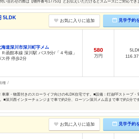
問い合わせの際は【物件番号17753】とお伝えいただけるとスムーズにご対応でき
5LDK
見学予約
お気に入りに追加
北海道深川市深川町字メム
580
5LD
ＪＲ函館本線 深川駅 バス9分/「４号線」
万円
116.3
バス停 停歩2分
有権
！車庫・物置付きのスローライフ向けの4LDK住宅です。■設備：灯油FFストーブ・
。■深川西インターチェンジまで車で約2分、ローソン深川メム店まで車で約1分で
見学予約
お気に入りに追加