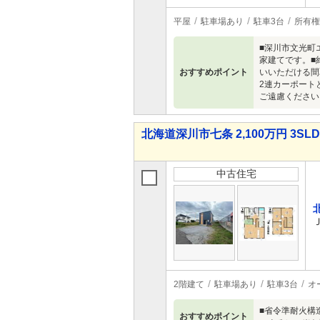
平屋
駐車場あり
駐車3台
所有権
■深川市文光町
家建てです。■
おすすめポイント
いいただける間
2連カーポート
ご遠慮ください
北海道深川市七条 2,100万円 3SL
中古住宅
2階建て
駐車場あり
駐車3台
オ
■省令準耐火構
おすすめポイント