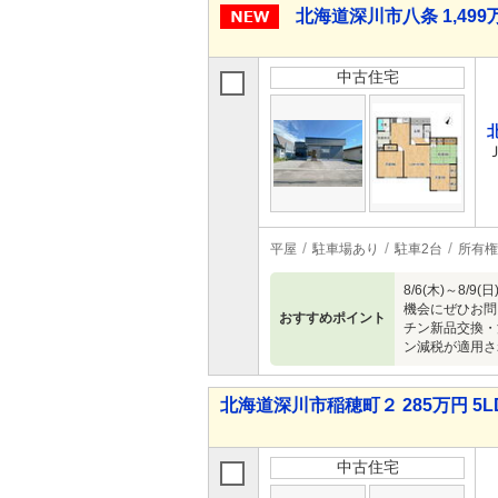
北海道深川市八条 1,499万
中古住宅
平屋
駐車場あり
駐車2台
所有権
8/6(木)～
機会にぜひお問
おすすめポイント
チン新品交換・
ン減税が適用さ
北海道深川市稲穂町２ 285万円 5L
中古住宅