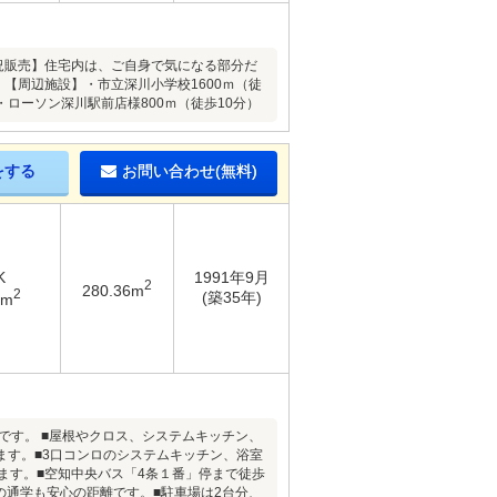
で現況販売】住宅内は、ご自身で気になる部分だ
【周辺施設】・市立深川小学校1600ｍ（徒
・ローソン深川駅前店様800ｍ（徒歩10分）
をする
お問い合わせ(無料)
K
1991年9月
2
280.36m
2
(築35年)
4m
魅力です。 ■屋根やクロス、システムキッチン、
ます。■3口コンロのシステムキッチン、浴室
ます。■空知中央バス「4条１番」停まで徒歩
の通学も安心の距離です。■駐車場は2台分、