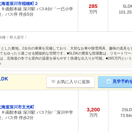
北海道深川市稲穂町２
285
5LD
ＪＲ函館本線 深川駅 バス4分/「一已小学
万円
101.2
校」バス停 停歩5分
有権
即入居可
広々とした敷地。2台分の車庫を完備しており、大切なお車や除雪用具、趣味の道具もす
てもゆったり過ごせる開放的な空間です。■5LDKの豊富な部屋数は、リモートワ
は、北海道の冬でも室内の温度を保ちやすく快適な出入りが可能。■285万円とい
♪
LDK
見学予約
お気に入りに追加
北海道深川市文光町
3,200
2SL
ＪＲ函館本線 深川駅 バス7分/「深川中学
万円
73.84
校」バス停 停歩2分