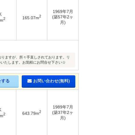
1969年7月
K
2
(築57年2ヶ
165.07m
2
9m
月)
ておりますが、所々手直しされております。リ
いいたします。お気軽にお問合せ下さい☆
をする
お問い合わせ(無料)
1989年7月
K
2
(築37年2ヶ
643.79m
2
1m
月)