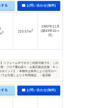
をする
お問い合わせ(無料)
1982年11月
K
2
(築43年10ヶ
223.57m
2
m
月)
ム内容】リフォーム中ですがご内覧可能です。この
張替・フロア重ね張り・お風呂新品交換・キッ
めポイント】・本物件は条件により住宅ロー
いてお引渡しより２年間保証。・返済額
をする
お問い合わせ(無料)