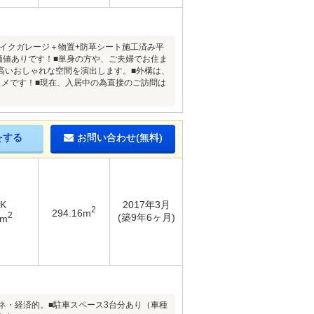
バイクガレージ＋物置+防草シート施工済み平
価値ありです！■単身の方や、ご夫婦でお住ま
高いおしゃれな空間を演出します。■外構は、
スメです！■現在、入居中の為直接のご訪問は
をする
お問い合わせ(無料)
DK
2017年3月
2
294.16m
2
(築9年6ヶ月)
3m
ネ・経済的。■駐車スペース3台分あり（車種