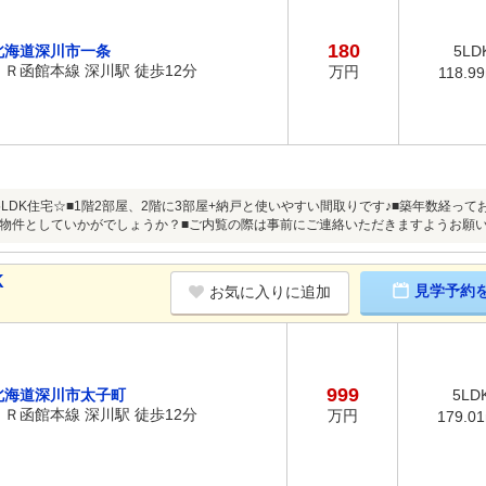
180
北海道深川市一条
5LD
ＪＲ函館本線 深川駅 徒歩12分
万円
118.9
5LDK住宅☆■1階2部屋、2階に3部屋+納戸と使いやすい間取りです♪■築年数経っ
物件としていかがでしょうか？■ご内覧の際は事前にご連絡いただきますようお願
K
見学予約
お気に入りに追加
999
北海道深川市太子町
5LD
ＪＲ函館本線 深川駅 徒歩12分
万円
179.0