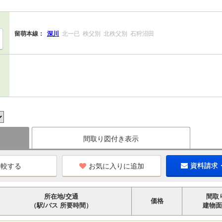
留萌本線：
深川
北一已
秩父別
北秩父別
石狩沼田
間取り図付き表示
お気に入りに追加
資料請求
所在地/交通
間取
価格
（駅/バス 所要時間）
建物面