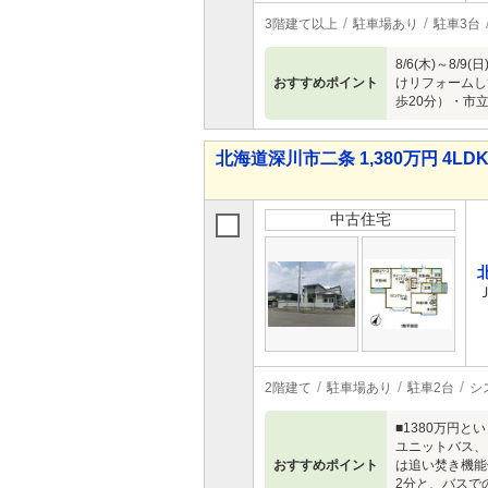
3階建て以上
駐車場あり
駐車3台
8/6(木)～
おすすめポイント
けリフォームし
歩20分）・市
北海道深川市二条 1,380万円 4LD
中古住宅
2階建て
駐車場あり
駐車2台
シ
■1380万円と
ユニットバス、
おすすめポイント
は追い焚き機能
2分と、バスで