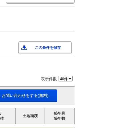
この条件を保存
表示件数
・お問い合わせをする(無料)
り
築年月
土地面積
積
築年数