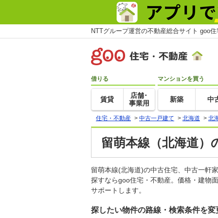
NTTグループ運営の不動産総合サイト goo
借りる
マンションを買う
店舗･
賃貸
新築
中
事業用
住宅・不動産
>
中古一戸建て
>
北海道
>
北
留萌本線（北海道）
留萌本線(北海道)の中古住宅、中古一
探すならgoo住宅・不動産。価格・建物
サポートします。
探したい物件の路線・検索条件を変