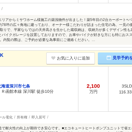
エリアからミサワホーム様施工の築浅物件が出ました！築5年目の2台カーポート+
約78坪の広々角地に建っており、オーナー様こだわりが詰まった住宅の為、一見の
取りで、平家ならではの天井高さを生かした蔵収納は、収納力が多くデザイン性も
とバイクガレージを設置しておりますので、お車やバイクが好きな方にも特におス
。内覧の際は、ご予約が必要な為事前にご連絡ください。…
DK
見学予約
お気に入りに追加
2,100
北海道深川市七条
3SL
ＪＲ函館本線 深川駅 徒歩10分
万円
116.3
ール電化
所有権
即入居可
造で耐火性の向上が期待でき安心です。■エコキュートヒートポンプユニットで省エ