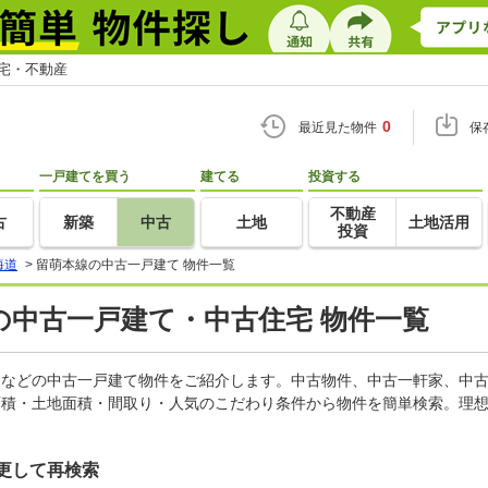
住宅・不動産
0
最近見た物件
保
一戸建てを買う
建てる
投資する
不動産
古
新築
中古
土地
土地活用
投資
海道
>
留萌本線の中古一戸建て 物件一覧
の中古一戸建て・中古住宅 物件一覧
軒家などの中古一戸建て物件をご紹介します。中古物件、中古一軒家、中
面積・土地面積・間取り・人気のこだわり条件から物件を簡単検索。理想
更して再検索