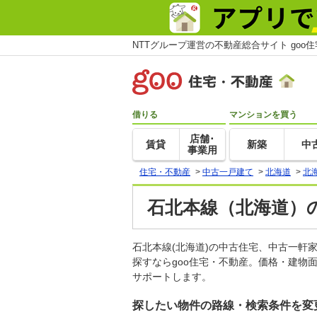
NTTグループ運営の不動産総合サイト goo
借りる
マンションを買う
店舗･
賃貸
新築
中
事業用
住宅・不動産
>
中古一戸建て
>
北海道
>
北
石北本線（北海道）
石北本線(北海道)の中古住宅、中古一
探すならgoo住宅・不動産。価格・建物
サポートします。
探したい物件の路線・検索条件を変