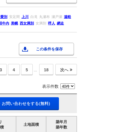
中愛別
安足間
上川
白滝
丸瀬布
瀬戸瀬
遠軽
緋牛内
美幌
西女満別
女満別
呼人
網走
この条件を保存
3
4
5
18
次へ
…
表示件数
・お問い合わせをする(無料)
り
築年月
土地面積
積
築年数