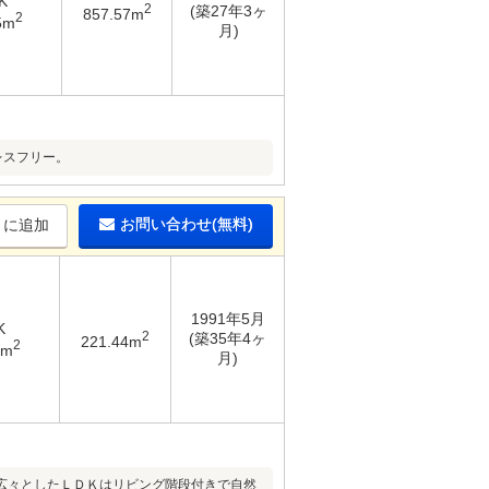
K
2
(築27年3ヶ
857.57m
2
5m
月)
レスフリー。
お問い合わせ(無料)
りに追加
1991年5月
K
2
(築35年4ヶ
221.44m
2
8m
月)
広々としたＬＤＫはリビング階段付きで自然