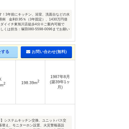
す！3年前にキッチン、浴室、洗面台などの水
金利0.95％（3年固定）、1430万円借
、ダイイチ東旭川店徒歩4分※ご案内可能で
は担当：塚田080-5598-0096までお願い
をする
お問い合わせ(無料)
1987年8月
K
2
(築39年1ヶ
198.39m
2
1m
月)
ム内容】システムキッチン交換、ユニットバス交
張替え、モニターホン設置、火災警報器設