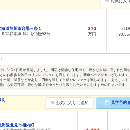
お気に入
310
北海道旭川市台場三条１
3LD
ＪＲ宗谷本線 旭川駅 徒歩3分
万円
90.35
アに3LDK住宅が登場しました。周辺は閑静な住宅街で、豊かな自然に囲まれた落
とのお散歩や休日のリフレッシュにも適しています。新道へのアクセスがしやすく
キー場、温泉などがあり、四季を通じて自然やレジャーを楽しめます。えさしスト
物にも対応可能。静かな環境でゆったりと暮らしたい方におすすめの住まいです。
DK
見学予約
お気に入りに追加
北海道北見市相内町