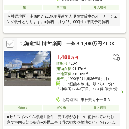
平屋
所有権
即入居可
☆神居地区・南西向き2LDK平屋建て☆現在賃貸中のオーナーチェ
ンジ物件となります。■賃料：月額35、000円（年間予定賃料
420、000円）表面利回り20.00％■少額から始められる投資物件で
す！すでに賃貸中のため購入後すぐに家賃収入が得られます。こ
れから投資をお考えの方にもおすすめです！■金融機関、リフォ
北海道旭川市神楽岡十一条３ 1,480万円 4LDK
ームなどのご相談承ります！お気軽にお問い合わせください♪※本
物件は”賃貸中（オーナーチェンジ）”となりますので、原則内覧
はできません。直接のご訪問はご遠慮ください。
1,480
万円
間取り
4LDK
2
建物面積
91.17m
2
土地面積
310.15m
築年月
1990年3月(築36年6ヶ月)
ＪＲ函館本線 旭川駅 バス17分/
「神楽岡12条3丁目」バス停 停歩2分
北海道旭川市神楽岡十一条３
2階建て
所有権
即入居可
■セキスイハイム様施工物件！売主様がきれいに使われていたお
家で室内状態良好◎■外構工事（塀の撤去や整地など）を行えば
計2～3台の駐車スペースを確保できます。■神楽岡公園に近く、