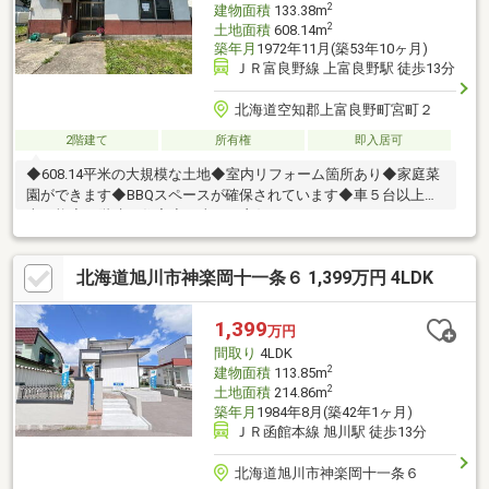
2
建物面積
133.38m
2
土地面積
608.14m
築年月
1972年11月(築53年10ヶ月)
ＪＲ富良野線 上富良野駅 徒歩13分
北海道空知郡上富良野町宮町２
2階建て
所有権
即入居可
◆608.14平米の大規模な土地◆室内リフォーム箇所あり◆家庭菜
園ができます◆BBQスペースが確保されています◆車５台以上駐
車可能◆二階建て住宅◆日当たり良好
北海道旭川市神楽岡十一条６ 1,399万円 4LDK
1,399
万円
間取り
4LDK
2
建物面積
113.85m
2
土地面積
214.86m
築年月
1984年8月(築42年1ヶ月)
ＪＲ函館本線 旭川駅 徒歩13分
北海道旭川市神楽岡十一条６