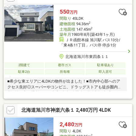
ム内容】・水回り全交換（一坪風呂、システムキッチン、三面鏡
洗面台、灯油ボイラー、トイレ等）・全室クロス張替・一階床フ
550
万円
ローリング重ね張り・水回りクッションフロア張替・一部建具新
間取り
4SLDK
品交換 など
2
建物面積
94.36m
2
土地面積
147.45m
築年月
1983年8月(築43年1ヶ月)
ＪＲ函館本線 旭川駅 バス13分/
「東4条11丁目」バス停 停歩1分
北海道旭川市東四条１１
2階建て
都市ガス
駐車場あり
駐車2台
所有権
即入居可
■希少な東エリアに4LDKの物件が出ました！■市内中心部へのア
クセス良好◎スーパーやコンビニ、ドラッグストアも徒歩圏内と
利便性の良い場所です♪■車庫+青空2台駐車可能!近隣に認定こども
園も近くお子様がいるご家族に特にオススメです。■ご案内や詳
細問合せはお気軽に♪
北海道旭川市神楽六条１ 2,480万円 4LDK
2,480
万円
間取り
4LDK
2