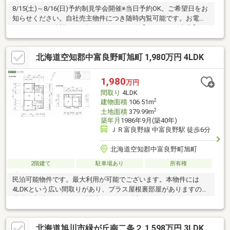
8/15(土)～8/16(日)予約制見学会開催※当日予約OK。ご希望日をお
知らせください。自社売主物件につき随時内覧可能です。お電話
かメールでご希望日をお知らせください。【リフォーム内容】●
水回りシステムキッチン交換、ユニットバス交換、トイレ交換、
洗面化粧台交換●内装間取変更、室内ドア（一部）交換、床材上
北海道空知郡中富良野町旭町 1,980万円 4LDK
張り、シューズボックス交換、クロス張替え●その他設備給湯器
交換、インターホン設置、火災警報器設置、照明器具交換【おす
すめポイント】・本物件は条件により住宅ローン減税が適用され
1,980
万円
ます。・雨漏り、構造上主要な部分の欠陥や・腐食、給排水管の
間取り
4LDK
故障や漏水についてお引渡しより
2
建物面積
106.51m
2
土地面積
379.99m
築年月
1986年9月(築40年)
ＪＲ富良野線 中富良野駅 徒歩6分
北海道空知郡中富良野町旭町
2階建て
駐車場あり
所有権
民泊可能物件です。最大利用が可能でございます。本物件には
4LDKという広い間取りがあり、プラス屋根裏部屋がありますので
優雅な生活ができます。駅近、コンビニ近、ラベンダー畑もと保
険何あります。北の峰スキー場にもJRですぐに行くことができる
好立地な住宅になります。
北海道旭川市緑が丘南二条２ 1,598万円 3LDK