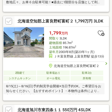
敷地広々、お車６台駐車可能！■過去に1階部分を店舗として利用
しておりました！２階にも水廻り設備が御座いますので二世帯と
しても◎居住用だけではなく店舗や事務所と併用することも可能
な物件です♪■ローソン豊岡１２条一丁目店：徒歩約１分、ベスト
北海道空知郡上富良野町富町２ 1,799万円 3LDK
プライス１０条通店：徒歩約３分など買い物施設や飲食店が周辺
に多数御座います。■空き家のためいつでもご見学可能です♪内覧
のお問い合わせお待ちいたしております！
1,799
万円
間取り
3LDK
2
建物面積
85.7m
2
土地面積
196.87m
築年月
2003年8月(築23年1ヶ月)
ＪＲ富良野線 上富良野駅 徒歩13分
北海道空知郡上富良野町富町２
2階建て
駐車場あり
駐車2台
システムキッチン
オール電化
所有権
8/15(土)～8/16(日)予約制見学会開催※当日予約OK。ご希望日をお
知らせください。【おすすめポイント】・本物件は条件により住
宅ローン減税が適用されます。・雨漏り、構造上主要な部位の欠
陥や、腐食、給排水管の故障や漏水についてお引き渡しより2年間
保証・お客様に合わせたローンの組み方や金融機関をご提案。住
北海道旭川市東四条１１ 550万円 4SLDK
宅ローンが初めての方でもお気軽にご相談ください。【リフォー