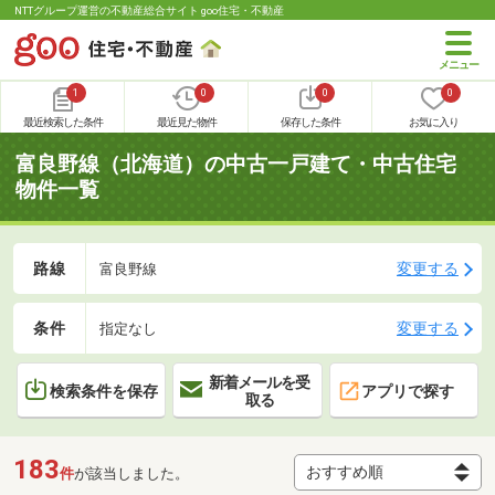
NTTグループ運営の不動産総合サイト goo住宅・不動産
1
0
0
0
最近検索した条件
最近見た物件
保存した条件
お気に入り
富良野線（北海道）の中古一戸建て・中古住宅
物件一覧
路線
変更する
富良野線
条件
変更する
指定なし
新着メールを受
検索条件を保存
アプリで探す
取る
183
件
が該当しました。