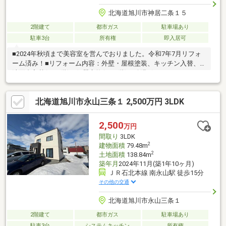
北海道旭川市神居二条１５
2階建て
都市ガス
駐車場あり
駐車3台
所有権
即入居可
■2024年秋頃まで美容室を営んでおりました。令和7年7月リフォ
ーム済み！■リフォーム内容：外壁・屋根塗装、キッチン入替、
洗面台入替(1・2階)、便器交換(1・2階)、給湯ボイラー、FFスト
ーブ入替(セミセントラル)、クロス、CF貼替、畳表替え、集成カ
ウンター塗装・補修、照明器具交換■環状1号線に面しており、周
北海道旭川市永山三条１ 2,500万円 3LDK
辺にはスーパー、コンビニ、病院など商業施設が多くあるため利
便性の良い立地です。■随時内覧可能ですのでお気軽にお問合せ
下さい!
2,500
万円
間取り
3LDK
2
建物面積
79.48m
2
土地面積
138.84m
築年月
2024年11月(築1年10ヶ月)
ＪＲ石北本線 南永山駅 徒歩15分
その他の交通
北海道旭川市永山三条１
2階建て
都市ガス
駐車場あり
駐車3台
システムキッチン
所有権