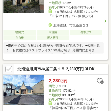
2
土地面積
179m
築年月
1977年6月(築49年3ヶ月)
ＪＲ函館本線 旭川駅 バス13分/
「10条22丁目」バス停 停歩2分
北海道旭川市九条通２３
2階建て
南道路
都市ガス
所有権
即入居可
■市内中心部から程よい距離があり閑静な住宅地です。■公園も近
く、お買物にはベストプライス10条店が徒歩5分圏内にありま
す。■お家自体はリフォームが必要かと思われます。この機会に
お好きなリフォームをしてみてはいかがでしょうか。※当店では
リフォームのご相談も承っております。気軽にお問い合わせくだ
北海道旭川市神居二条１５ 2,280万円 3LDK
さい。※この物件は旗竿地になっております。
2,280
万円
間取り
3LDK
2
建物面積
179.82m
2
土地面積
393.38m
築年月
2000年2月(築26年7ヶ月)
ＪＲ函館本線 旭川駅 バス13分/
「神居2条15丁目」バス停 停歩2分