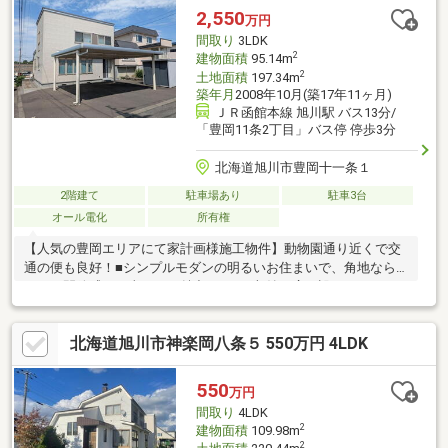
好みのデザインや最新の断熱性能へアップデートするベースとし
2,550
万円
ても最適です。利便性と静穏な住環境が両立する緑が丘5条で、理
間取り
3LDK
想の住まいを叶えませんか？
2
建物面積
95.14m
2
土地面積
197.34m
築年月
2008年10月(築17年11ヶ月)
ＪＲ函館本線 旭川駅 バス13分/
「豊岡11条2丁目」バス停 停歩3分
北海道旭川市豊岡十一条１
2階建て
駐車場あり
駐車3台
オール電化
所有権
【人気の豊岡エリアにて家計画様施工物件】動物園通り近くで交
通の便も良好！■シンプルモダンの明るいお住まいで、角地なら
ではの開放感と日当たりも魅力です。■収納も広く設けており、
片付け楽々！2台駐車用カーポートと物置も設置されています。■
周辺環境：ローソン豊岡12条一丁目店（徒歩約4分）、ベストプ
北海道旭川市神楽岡八条５ 550万円 4LDK
ライス10条通店（徒歩約5分）の買い物施設や飲食店など揃って
おります。※現在入居中のため直接の訪問はご遠慮下さい。内覧
のお問い合わせお待ちいたしております。
550
万円
間取り
4LDK
2
建物面積
109.98m
2