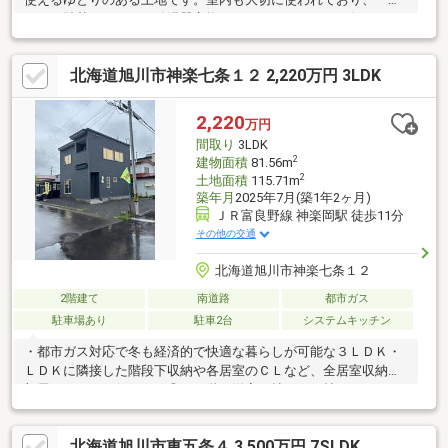
クロス貼替、トイレ・給湯器交換などのメンテナンスが行われて
いるため、安心してお住まいいただけます。
北海道旭川市神楽七条１２ 2,220万円 3LDK
2,220
万円
間取り
3LDK
2
建物面積
81.56m
2
土地面積
115.71m
築年月
2025年7月(築1年2ヶ月)
ＪＲ富良野線 神楽岡駅 徒歩11分
その他の交通
北海道旭川市神楽七条１２
2階建て
南道路
都市ガス
駐車場あり
駐車2台
システムキッチン
・都市ガス対応で冬も経済的で快適な暮らしが可能な３ＬＤＫ・
ＬＤＫに隣接した階段下収納や各居室のＣＬなど、全居室収納で
部屋をすっきり保てます◎・２階の洋室７帖には３帖のＷＩＣ、
大量の衣類や季節の荷物もまとめて収納可能な設計・駐車２台
可、南側７．２ｍ幅の道路に面しており、車の出し入れや駐車も
北海道旭川市東五条４ 3,500万円 7SLDK
スムーズで安心♪・ＪＲ富良野線「神楽岡」駅まで徒歩１１分、電