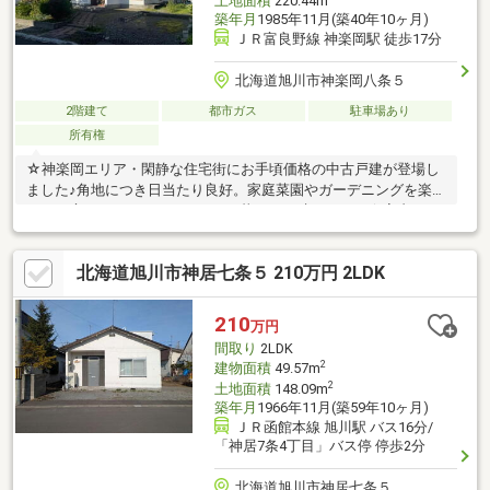
土地面積
220.44m
築年月
1985年11月(築40年10ヶ月)
ＪＲ富良野線 神楽岡駅 徒歩17分
北海道旭川市神楽岡八条５
2階建て
都市ガス
駐車場あり
所有権
☆神楽岡エリア・閑静な住宅街にお手頃価格の中古戸建が登場し
ました♪角地につき日当たり良好。家庭菜園やガーデニングを楽し
めるお庭もあり、ゆったりとした暮らしが叶います。☆室内は一
部修繕が必要となりますクロスや水廻りをお好みに合わせて交換
したり、リノベーションで住まいの雰囲気を一新するのもおすす
北海道旭川市神居七条５ 210万円 2LDK
めです。住宅ローンのご相談やリフォーム・リノベーションのご
提案も可能ですので、お気軽にご相談ください♪
210
万円
間取り
2LDK
2
建物面積
49.57m
2
土地面積
148.09m
築年月
1966年11月(築59年10ヶ月)
ＪＲ函館本線 旭川駅 バス16分/
「神居7条4丁目」バス停 停歩2分
北海道旭川市神居七条５