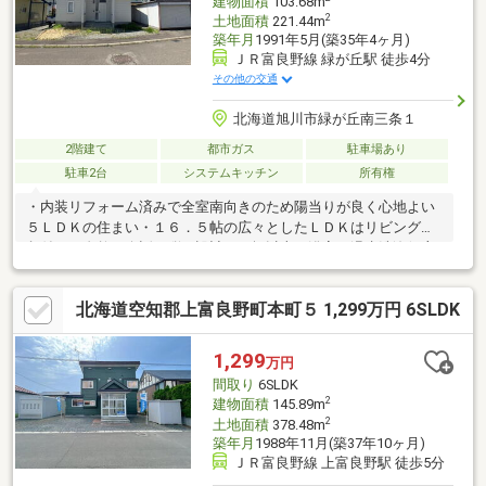
建物面積
103.68m
2
土地面積
221.44m
築年月
1991年5月(築35年4ヶ月)
ＪＲ富良野線 緑が丘駅 徒歩4分
その他の交通
北海道旭川市緑が丘南三条１
2階建て
都市ガス
駐車場あり
駐車2台
システムキッチン
所有権
・内装リフォーム済みで全室南向きのため陽当りが良く心地よい
５ＬＤＫの住まい・１６．５帖の広々としたＬＤＫはリビング階
段付きで自然と会話が弾む設計・１坪以上の浴室や温水洗浄便座
付きの窓のあるトイレなど快適な設備が満載です・カーポート付
きで２台分の駐車スペースが確保され毎日のカーライフを支えま
北海道空知郡上富良野町本町５ 1,299万円 6SLDK
す・お庭付きの敷地でガーデニングや季節ごとの趣味を楽しめま
す【周辺環境】・ＪＲ富良野線緑が丘駅まで徒歩４分と毎日の通
勤や外出にとても便利な立地です・旭川市立西御料地小学校まで
1,299
万円
徒歩１７分の距離にあり通学を通じて体力が育ちます・旭川市立
間取り
6SLDK
緑が丘中学校までは徒歩２３分となっておりお友達との会話も弾
2
建物面積
145.89m
みます
2
土地面積
378.48m
築年月
1988年11月(築37年10ヶ月)
ＪＲ富良野線 上富良野駅 徒歩5分