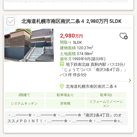
階全面床暖房： 玄関や更衣スペースまで家全体が均一に暖かく、
子供のやけどの心配もなし○ペット＆家族仕様： 吹き抜けのキャ
ットウォークや、予定共有に便利な黒板クロスを採用○優れた収
北海道札幌市南区南沢二条４ 2,980万円 5LDK
納力： 各室WIC、シューズクローク、パントリーを備え生活空間
を広く保持○安心の教育環境： 幼稚園と小学校が徒歩5分圏内。ス
ーパーや病院も徒歩10分前後○駐車3台可能： 来客時にも困らな
2,980
万円
い、ゆとりある広さの駐車スペースを確保しています
間取り
5LDK
2
建物面積
120.27m
2
土地面積
374.58m
築年月
1993年9月(築33年)
地下鉄南北線 真駒内駅 バス23分/
「じょうてつバス「南沢3条4丁目」」
バス停 停歩5分
北海道札幌市南区南沢二条４
2階建て
駐車場あり
駐車3台
リフォームリノベーシ
システムキッチン
所有権
ョン
・‥…━━━☆・‥…━━━☆・‥…━━━☆『南沢2条4丁目』のオ
ススメＰＯＩＮＴ！・‥…━━━☆・‥…━━━☆・‥…━━━☆○自
然光が心地よく差し込む角地と開放的な吹き抜けリビング○内外
装の状態が良好なリフォーム済み物件○バーベキューやドッグラ