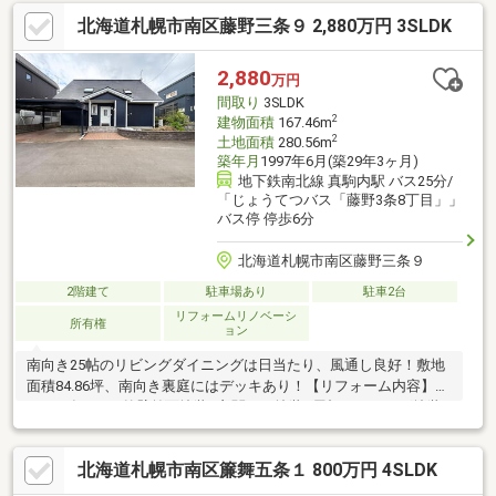
ンなど多用途に使える人工芝の庭○ご家族分や来客時にも対応可
北海道札幌市南区藤野三条９ 2,880万円 3SLDK
能な駐車スペース4台分（車種による）○全居室収納のほか、タイ
ヤ等の保管に便利な物置や小屋付き○落ち着いた住空間が確保で
きる閑静な住宅街に位置
2,880
万円
間取り
3SLDK
2
建物面積
167.46m
2
土地面積
280.56m
築年月
1997年6月(築29年3ヶ月)
地下鉄南北線 真駒内駅 バス25分/
「じょうてつバス「藤野3条8丁目」」
バス停 停歩6分
北海道札幌市南区藤野三条９
2階建て
駐車場あり
駐車2台
リフォームリノベーシ
所有権
ョン
南向き25帖のリビングダイニングは日当たり、風通し良好！敷地
面積84.86坪、南向き裏庭にはデッキあり！【リフォーム内容】２
０２６年７月●外壁前面塗装●玄関ドア塗装●屋根コーキング塗装●
ポーチタイル上貼●テラス（スノコ＆階段）交換 ●リビングダイ
ニング＆キッチンフロア上貼●1F/2F トイレCF貼替●クロス張
北海道札幌市南区簾舞五条１ 800万円 4SLDK
替 ●2F天窓ブライト交換〈 水周り 〉新品交換○キッチン○洗
面化粧台○１Ｆ・２Ｆトイレ/手洗い○ユニットバス○給湯器（灯