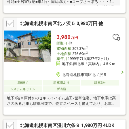
可能■全居室収納■車2台～周辺環境～■コープさっぽろ・・・2分■
セイコーマート・・・5分■セブンイレブン・・・6分◆澄川小学
校・・・6分◆澄川中学校・・・6分※現状有姿渡しとなります※一
部画像はAIによる家具配置イメージです【R8年4月末RF完了】水
北海道札幌市南区北ノ沢５ 3,980万円 他
回り交換一式、ボイラー交換、全室クロス張替え、フローリング
一部貼替、天窓塞ぎ、外壁・屋根塗装▼打ち合わせ・見学プラン
ご用意しております▼ ＜探し始めの方向け＞しっかりコース
3,980
万円
(1h~)/サクッとコース(0.5h~) 詳しくは物件詳細下段の「イベ
間取り
他
ント情報」をご覧ください
2
建物面積
207.37m
2
土地面積
276.69m
築年月
1999年7月(築27年2ヶ月)
地下鉄南北線「真駒内」4.5Ｋｍ
北海道札幌市南区北ノ沢５
2階建て
駐車場あり
駐車3台
システムキッチン
所有権
地下1階車庫付きのセキスイハイム施工2世帯住宅。地下車庫は高
さのあるお車も駐車可能で、物置スペースも備えており、お車や
アウトドア用品、バイクなどの収納にも便利です。住居部分は1
階・2階ともに約100㎡のゆとりある2LDKで、ご家族それぞれのプ
ライベートを大切にしながら快適に暮らせます。二方道路の角地
北海道札幌市南区澄川六条９ 1,980万円 4LDK
に位置し、日当たりも良好。札幌中心部へのアクセスも良好です