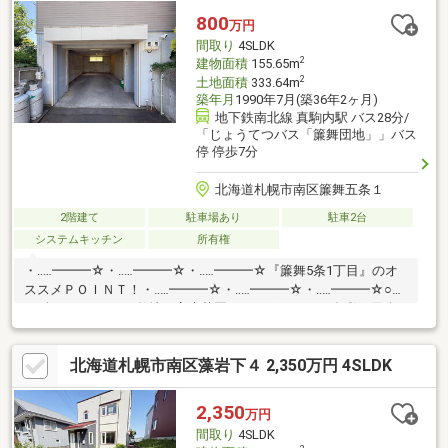
油）
800
万円
間取り
4SLDK
2
建物面積
155.65m
2
土地面積
333.64m
築年月
1990年7月(築36年2ヶ月)
地下鉄南北線 真駒内駅 バス28分/
「じょうてつバス「簾舞団地」」バス
停 停歩7分
北海道札幌市南区簾舞五条１
2階建て
駐車場あり
駐車2台
システムキッチン
所有権
・‥…━━━☆・‥…━━━☆・‥…━━━☆『簾舞5条1丁目』のオ
ススメＰＯＩＮＴ！・‥…━━━☆・‥…━━━☆・‥…━━━☆○約
100坪のゆとりある敷地。家庭菜園やドッグランなど多彩な用途
に利用可能○四季折々の木々が植えられたお庭で、自然を身近に
感じる暮らし○高さ約180cmのガレージ付き。大切な車を雪から
北海道札幌市南区藻岩下４ 2,350万円 4SLDK
守り、アウトドア用品も収納○2階からは雄大な山並み。美しい景
色が日常に癒しと安らぎを提供○広々とした約24帖のLDKを含む、
部屋数豊富な4SLDK
2,350
万円
間取り
4SLDK