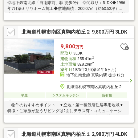
◎地下鉄南北線「自衛隊前」駅 徒歩9分 ◎間取り：5LDK◆1986
年7月築ミサワホーム施工◆敷地面積：200.07㎡（約60.52坪）◆
建物面積：115.09㎡（約34.81坪）◆南東向きリビング◆北西側前
面道路幅員約8.0m◆車庫あり◆日当たり、眺望良好◆屋根裏収納
◆開放感のある吹き抜けあり【周辺環境】・東光ストア自衛隊駅
北海道札幌市南区真駒内柏丘２ 9,800万円 3LDK
前店 約830ｍ（徒歩11分）・澄川公園 約100ｍ（徒歩2分）・
澄川南小学校 約1520ｍ（徒歩19分）・澄川中学校 約530ｍ
（徒歩7分）
9,800
万円
間取り
3LDK
2
建物面積
255.41m
2
土地面積
828.29m
築年月
1975年3月(築51年6ヶ月)
地下鉄南北線 真駒内駅 徒歩12分
北海道札幌市南区真駒内柏丘２
平屋
システムキッチン
所有権
－物件のおすすめポイント－▼立地・第一種低層住居専用地域▼
特徴・ご家族が憩うリビングは2面にテラス有・コミュニケーショ
ンが取りやすいペニンシュラキッチン・主寝室は約11.2帖の広
さ、WIC2か所・シャワー・トイレ有・車庫から勝手口を通り室内
に出入り可能・土地面積約250.55坪、車庫有(車種による)▼周辺
北海道札幌市南区真駒内柏丘１ 2,980万円 4LDK
環境・スーパー「ラルズマート真駒内店」徒歩6分(約460m)・セ