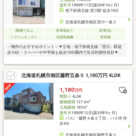
築年月
1999年11月(築26年10ヶ月)
地下鉄南北線 澄川駅 徒歩10分
北海道札幌市南区澄川一条２
3階建て以上
駐車場あり
駐車2台
システムキッチン
浴室乾燥機
所有権
－物件のおすすめポイント－▼立地・地下鉄南北線「澄川」駅徒
歩10分・スーパーや中学校も徒歩10分圏内で生活利便性良好▼特
徴・2026年6月内外装フルリノベーション完了・木目調の下がり
天井が映える20畳超の大空間LDK・リビング横にはゴロゴロでき
る便利な小上がりスペース・全居室6畳以上のゆとりある5LDK設
北海道札幌市南区藤野五条５ 1,180万円 4LDK
計・新生活をお洒落に始められる家具付き販売▼設備・お料理中
も会話が弾む食洗機付き対面キッチン・足を伸ばしてゆったりく
つろげる1坪以上の広々浴室・経済的で月々のコストを抑えられる
1,180
万円
灯油給湯器・灯油暖房・ハイルーフ対応！雪下ろし不要のシャッ
間取り
4LDK
ター付き車庫3台（車種による）
2
建物面積
127.2m
2
土地面積
187m
築年月
1990年12月(築35年9ヶ月)
バス/「藤野４条５丁目」バス停 停
歩4分
北海道札幌市南区藤野五条５