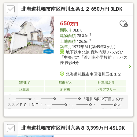
北海道札幌市南区澄川五条１２ 650万円 3LDK
650
万円
間取り
3LDK
2
建物面積
75.34m
2
土地面積
126.8m
築年月
1977年6月(築49年3ヶ月)
地下鉄南北線 真駒内駅 バス9分/
「中央バス「澄川南小学校前」」バス
停 停歩4分
北海道札幌市南区澄川五条１２
2階建て
都市ガス
駐車場あり
床暖房
所有権
バリアフリー
・‥…━━━☆・‥…━━━☆・‥…━━━☆『澄川5条12丁目』のオ
ススメＰＯＩＮＴ！・‥…━━━☆・‥…━━━☆・‥…━━━☆○四
季の移ろいを楽しむ眺望：2階西側洋室からは美しい藻岩山を望む
ことができ、家の中でゆったりとした開放感を味わえます。○経
済的なエコジョーズ仕様：給湯・暖房にはランニングコストを抑
北海道札幌市南区澄川六条８ 3,399万円 4SLDK
えられる省エネ型のボイラーを採用しています。○ゆとりある前
面道路：東側は広々とした約12mの公道に面しており、間口も約