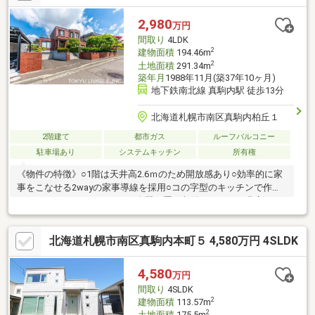
イコーマート柏丘店 徒歩6分(約460m)・グリーンヒル公園 徒歩1
分(約20m)■ ご希望の住まい探しをお手伝いします
2,980
万円
━━━━━・・・物件の詳細・ご相談はお気軽にお問い合わせく
間取り
4LDK
ださい。
2
建物面積
194.46m
2
土地面積
291.34m
築年月
1988年11月(築37年10ヶ月)
地下鉄南北線 真駒内駅 徒歩13分
北海道札幌市南区真駒内柏丘１
2階建て
都市ガス
ルーフバルコニー
駐車場あり
システムキッチン
所有権
《物件の特徴》○1階は天井高2.6ｍのため開放感あり○効率的に家
事をこなせる2wayの家事導線を採用○コの字型のキッチンで作業
スペースはもちろんのこと、食器を置く収納スペースが豊富○ユ
ーティリティーに豊富な収納スペースあり○窓付きの浴室で明る
く清潔感あり○給湯・暖房は都市ガスのセントラル式、各居室等
北海道札幌市南区真駒内本町５ 4,580万円 4SLDK
にパネルヒーター設置○1階の和室は独立しているため、客間とし
て使いやすい間取○縁側（サンルーム）があり、旅館のような雰
囲気○玄関ホールに豊富な収納スペース○ルーフバルコニー2箇所○
4,580
万円
ガーデニングなどを楽しむことができる広々としたお庭スペース
間取り
4SLDK
2
建物面積
113.57m
2
土地面積
175.5m