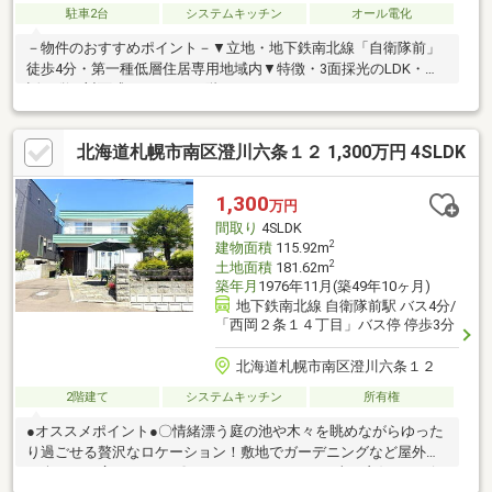
駐車2台
システムキッチン
オール電化
－物件のおすすめポイント－▼立地・地下鉄南北線「自衛隊前」
徒歩4分・第一種低層住居専用地域内▼特徴・3面採光のLDK・会
話が弾む対面式キッチン・2階にミニキッチン・シャワールーム
有・オール電化仕様・駐車2台可能(車種による)▼内外装リフォー
ム履歴【2008年9月】 ＜交換＞キッチン、洗面化粧台、トイレ
北海道札幌市南区澄川六条１２ 1,300万円 4SLDK
(1F・2F) 等 ＜その他＞外壁・屋根張替 他【2012年9月】 ＜交
換＞レンジフード、浴室 等 ＜その他＞全室クロス・フローリン
グ張替 他■ ご希望の住まい探しをお手伝いします
1,300
万円
━━━━━・・・物件の詳細・ご相談はお気軽にお問い合わせく
間取り
4SLDK
ださい。
2
建物面積
115.92m
2
土地面積
181.62m
築年月
1976年11月(築49年10ヶ月)
地下鉄南北線 自衛隊前駅 バス4分/
「西岡２条１４丁目」バス停 停歩3分
北海道札幌市南区澄川六条１２
2階建て
システムキッチン
所有権
●オススメポイント●〇情緒漂う庭の池や木々を眺めながらゆった
り過ごせる贅沢なロケーション！敷地でガーデニングなど屋外で
の楽しみも広がります♪〇ゆとりある4SLDK！日当り良好なリビ