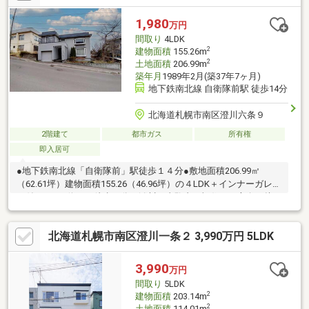
すきの近辺まで車で２０分ほどで着きます。二世帯住宅としては
もちろん、ご家族構成やライフスタイルに合わせて様々な使い方
1,980
万円
をご検討いただけます。
間取り
4LDK
2
建物面積
155.26m
2
土地面積
206.99m
築年月
1989年2月(築37年7ヶ月)
地下鉄南北線 自衛隊前駅 徒歩14分
北海道札幌市南区澄川六条９
2階建て
都市ガス
所有権
即入居可
●地下鉄南北線「自衛隊前」駅徒歩１４分●敷地面積206.99㎡
（62.61坪）建物面積155.26（46.96坪）の４LDK＋インナーガレー
ジ付き●バス停まで徒歩２分・澄川・真駒内・福住と３方向に接
続できます。
北海道札幌市南区澄川一条２ 3,990万円 5LDK
3,990
万円
間取り
5LDK
2
建物面積
203.14m
2
土地面積
114.01m