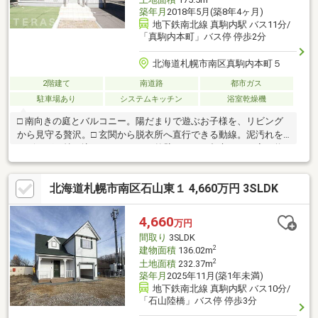
築年月
2018年5月(築8年4ヶ月)
地下鉄南北線 真駒内駅 バス11分/
「真駒内本町」バス停 停歩2分
北海道札幌市南区真駒内本町５
2階建て
南道路
都市ガス
駐車場あり
システムキッチン
浴室乾燥機
□ 南向きの庭とバルコニー。陽だまりで遊ぶお子様を、リビング
から見守る贅沢。□ 玄関から脱衣所へ直行できる動線。泥汚れを
リビングに持ち込ませません。□ 外壁タイルと都市ガスの家。将
来の維持費まで賢く抑えられる安心の選択です。□ ハイルーフカ
ーポートの後ろに大型物置。キャンプ道具もタイヤも外に収まり
北海道札幌市南区石山東１ 4,660万円 3SLDK
ます。□ 2WAYのウォークインクローゼットと豊富な壁面収納。家
中が自然と片付きます。「住まい選びで大切なのは、暮らしのか
たちに合うかどうか。」そうお考えの方にこそ、ぜひ一度ご覧い
4,660
万円
ただきたい一邸です。ご要望などあれば、TERASSにお任せ下さ
間取り
3SLDK
い。
2
建物面積
136.02m
2
土地面積
232.37m
築年月
2025年11月(築1年未満)
地下鉄南北線 真駒内駅 バス10分/
「石山陸橋」バス停 停歩3分