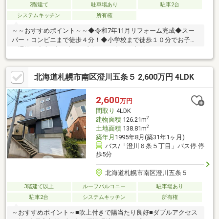
2階建て
駐車場あり
駐車2台
システムキッチン
所有権
～～おすすめポイント～～◆令和7年11月リフォーム完成◆スー
パー・コンビニまで徒歩４分！◆小学校まで徒歩１０分でお子様
の通学も安心♪◆日当たり良好なリビング♪収納スペースたっぷ
り！※現状有姿渡しとなります※メイン画像は、AIによる家具配置
イメージです。▼▼ 打ち合わせ・見学プランご用意しておりま
北海道札幌市南区澄川五条５ 2,600万円 4LDK
す▼▼ ＜探し始めの方向け＞しっかりコース(1h~)/サクッと
コース(0.5h~) 詳しくは物件詳細下段の「イベント情報」をご
覧ください。
2,600
万円
間取り
4LDK
2
建物面積
126.21m
2
土地面積
138.81m
築年月
1995年8月(築31年1ヶ月)
バス/「澄川６条５丁目」バス停 停
歩5分
北海道札幌市南区澄川五条５
3階建て以上
ルーフバルコニー
駐車場あり
駐車2台
システムキッチン
所有権
～おすすめポイント～■吹上付きで陽当たり良好■ダブルアクセス