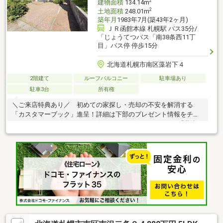
2
建物面積
134.14m
2
土地面積
248.01m
築年月
1983年7月(築43年2ヶ月)
ＪＲ函館本線 札幌駅 バス35分/
「じょうてつバス「南38条西11丁
目」バス停 停歩15分
北海道札幌市南区藻岩下４
2階建て
ルーフバルコニー
駐車場あり
駐車3台
所有権
＼ご来店特典あり／ 初めての家探し・売却の不安を解消する
「カスタマーブック」進呈！詳細は下部のプレゼント情報をチェ
ック♪・…━━━☆・…━━━☆・…━━━☆・…━━━☆『藻岩
下4丁目』のオススメＰＯＩＮＴ！・…━━━☆・…━━━☆・…
━━━☆・…━━━☆○高台に位置し、四季折々の山並みや札幌市
街の夜景を望む開放的な眺望○吹抜けから自然光が差し込む約25
帖の明るいLDK○木々の緑を眺めながらゆったり過ごせる広々とし
たお庭○心地よい朝日や美しい日の出を楽しめる2階の約8.5帖洋室