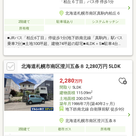
「柏丘６丁目」バス停 停歩1分
北海道札幌市南区真駒内柏丘６
2階建て
駐車場あり
システムキッチン
所有権
■JRバス「柏丘6丁目」停徒歩1分(地下鉄南北線「真駒内」駅バス
乗車7分)■土地100坪超、建物74坪超の邸宅■4LDK＋S■駐車4台可
能(車庫2台＋カースペース2台分・車種による)■南西向きで日当た
り良好■デザイナー住宅■セイコーマート柏丘店徒歩2分、南郵便
局車4分、南区役所車4分、ラルズマート真駒内店車4分
北海道札幌市南区澄川五条８ 2,280万円 5LDK
2,280
万円
間取り
5LDK
2
建物面積
115.09m
2
土地面積
200.07m
築年月
1986年7月(築40年2ヶ月)
地下鉄南北線 自衛隊前駅 徒歩9分
北海道札幌市南区澄川五条８
2階建て
都市ガス
所有権