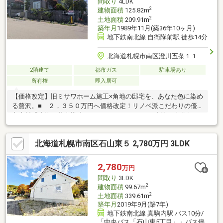
間取り
4LDK
2
建物面積
125.82m
2
土地面積
209.91m
築年月
1989年11月(築36年10ヶ月)
地下鉄南北線 自衛隊前駅 徒歩14分
北海道札幌市南区澄川五条１１
2階建て
都市ガス
駐車場あり
所有権
即入居可
【価格改定】旧ミサワホーム施工×角地の邸宅を、あなた色に染め
る贅沢。■ ２，３５０万円へ価格改定！リノベ派こだわりの優
良素材「建物の基本構造にはこだわりたい、でも内装は自分好み
に一新したい」そんな方に最適な一邸です。旧モデルハウスなら
ではの重厚感ある造りと、玄関吹き抜けの圧倒的な開放感。この
北海道札幌市南区石山東５ 2,780万円 3LDK
「箱」の良さを活かし、理想の空間を創り上げませんか？■ 大
手メーカー施工の安心感と、角地のゆとり１９８９年築ですが、
建物は信頼のミサワホーム北海道施工。北・西の角地は道路幅員
2,780
万円
８ｍ・１０ｍとゆとりがあり、雪国札幌でも車の出し入れや除雪
間取り
3LDK
がスムーズです。この開放感は、現地でこそ実感いただけます。
2
建物面積
99.67m
2
土地面積
339.61m
築年月
2019年9月(築7年)
地下鉄南北線 真駒内駅 バス10分/
「中央バス「石山東5丁目」」バス停