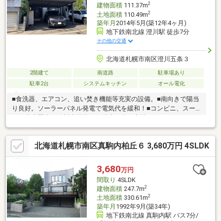
2
建物面積
111.37m
2
土地面積
110.49m
築年月
2014年5月(築12年4ヶ月)
地下鉄南北線 澄川駅 徒歩7分
その他の交通
北海道札幌市南区澄川五条３
2階建て
南道路
駐車場あり
駐車2台
システムキッチン
オール電化
■食洗器、エアコン、追い焚き機能等充実の設備。■南向きで陽当
り良好。ソーラーパネル発電で電気代を緩和！■コンビニ、スー
パー徒歩圏内。澄川小学校まで徒歩５分の立地です。
北海道札幌市南区真駒内柏丘６ 3,680万円 4SLDK
3,680
万円
間取り
4SLDK
2
建物面積
247.7m
2
土地面積
330.61m
築年月
1992年9月(築34年)
地下鉄南北線 真駒内駅 バス7分/