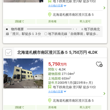
地下鉄南北線 澄川駅 徒歩13分
その他の交通
北海道札幌市南区澄川五条５
2階建て
所有権
即入居可
■ 物件概要 ━━━━━━━━━━━━━━・・ ○ 地下鉄南北
線「澄川」駅徒歩１３分 〇 地下鉄南北線「自衛隊前」駅徒歩１
4分 〇バス停「澄川団地」徒歩3分、新千歳空港行もございま
す 〇 平成１５年建築 〇 眺望・日当たり良好（前面道路より高
い位置に建物がござ います） ○ 組込車庫２台分
北海道札幌市南区澄川五条５ 5,750万円 4LDK
（車種による） ○ お庭有り（ガーデニングや家庭菜園、ＢＢＱ
等利用可能）■ リフォーム履歴有り
━━━━━━━━━━━━━━・・ 〇 電気温水器交換（2023年
5,750
万円
12月） 〇 床下点検口交換（2020年7月） 〇 外壁はサンスパン
間取り
4LDK
（ガルバリウム外壁）に変更（2020年7月）
2
建物面積
271.04m
2
土地面積
653m
築年月
2003年1月(築23年8ヶ月)
地下鉄南北線 澄川駅 徒歩13分
その他の交通
北海道札幌市南区澄川五条５
2階建て
所有権
即入居可