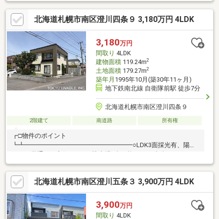
ングや収納豊富な和室・洋室を完備し、快適に過ごせる部屋数が
揃っています！〇スーパーやドラッグストアなどの買い物施設が
北海道札幌市南区澄川四条９ 3,180万円 4LDK
徒歩圏内に充実！子育てファミリーにも生活しやすい好立地です♪
〇明るい陽光が差し込むシステムキッチンやエアコンなど設備が
充実♪〇日当たりの良いバルコニーで洗濯物も爽やかに乾きます♪
3,180
万円
ゆとりのある駐車スペースとお庭を備え、暮らしのアイデアが広
間取り
4LDK
がる魅力的なお家♪お気軽にお問合せくださいませ♪
2
建物面積
119.24m
2
土地面積
179.27m
築年月
1995年10月(築30年11ヶ月)
地下鉄南北線 自衛隊前駅 徒歩7分
北海道札幌市南区澄川四条９
2階建て
南道路
所有権
┏□物件のポイント
┗┻━━━━━━━━━━━━━━━━━○LDK3面採光有、陽当
たりと風通しが良好です。○駐車場2台可能です※1台分カスケード
ガレージ（W2.7m×D5.9m×H2.0m）〇2Fトイレあり〇閑静な住宅
街です┏□リフォームポイント
北海道札幌市南区澄川五条３ 3,900万円 4LDK
┗┻━━━━━━━━━━━━━━━━━〇外壁工事実施済：
2015年〇外構工事実施済み：2024年〇給湯器（石油）交換：2016
年〇給湯器（都市ガス）交換：2023年
3,900
万円
間取り
4LDK