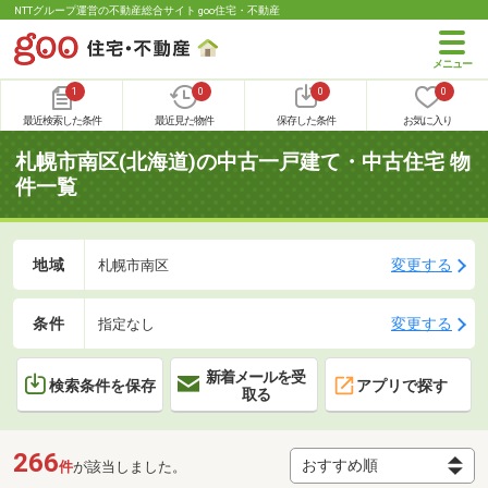
NTTグループ運営の不動産総合サイト goo住宅・不動産
1
0
0
0
最近検索した条件
最近見た物件
保存した条件
お気に入り
札幌市南区(北海道)の中古一戸建て・中古住宅 物
件一覧
地域
変更する
札幌市南区
条件
変更する
指定なし
新着メールを受
検索条件を保存
アプリで探す
取る
266
件
が該当しました。