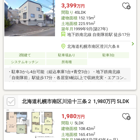
7.925mと広く駐車もスムーズです。○暮らしに便利な屋外物置付
3,399
万円
き：冬用タイヤや除雪用具、アウトドア用品をすっきり収納でき
間取り
4SLDK
る物置が完備されています。
2
建物面積
152.15m
2
土地面積
225.91m
築年月
1999年9月(築27年)
地下鉄南北線 自衛隊前駅 徒歩17分
北海道札幌市南区澄川六条８
2階建て
駐車場あり
駐車3台
システムキッチン
所有権
・駐車3から4台可能（組込車庫1台+青空3台）・地下鉄南北線
「自衛隊前」駅徒歩17分・各居室6帖以上で収納充実・エアコン4
台完備・プライベート空間が魅力的なお庭は多目的に利用可能
【令和4年2月リフォーム内容】外壁・屋根塗装、全室・壁天井ク
ロス張替、・フローリング張替、浴室交換 、トイレ交換（１F・
北海道札幌市南区川沿十三条２ 1,980万円 5LDK
２F）、ガスコンロ交換、畳表替、レンジフード交換、洗面化粧台
交換、暖房パネル交換、CF張替、ボイラー交換（エコジョーズ・
セントラル）、玄関ドア交換 、電動シャッター交換、エアコン
1,980
万円
４台新設
間取り
5LDK
2
建物面積
108.42m
2
土地面積
165.41m
築年月
1984年5月(築42年4ヶ月)