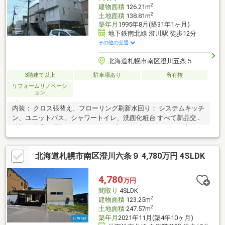
ラー、外壁など※詳細は担当者へご確認ください
2
建物面積
126.21m
2
土地面積
138.81m
築年月
1995年8月(築31年1ヶ月)
地下鉄南北線 澄川駅 徒歩12分
その他の交通
北海道札幌市南区澄川五条５
3階建て以上
駐車場あり
所有権
リフォームリノベーシ
ョン
内装： クロス張替え、フローリング刷新水回り： システムキッチ
ン、ユニットバス、シャワートイレ、洗面化粧台 すべて新品交換
外装： 外壁・屋根 ・メンテナンス済み●灯油ボイラーで経済的●
地下鉄【澄川】駅まで徒歩12分●吹抜けによる開放感●シャッター
付き車庫●融雪槽あり
北海道札幌市南区澄川六条９ 4,780万円 4SLDK
4,780
万円
間取り
4SLDK
2
建物面積
123.25m
2
土地面積
247.57m
築年月
2021年11月(築4年10ヶ月)