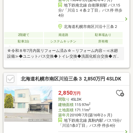
地下鉄南北線 自衛隊前駅 バス15
分/「川沿１４条２丁目」バス停 停歩
4分
北海道札幌市南区川沿十三条２
2階建て
南道路
駐車場あり
駐車2台
システムキッチン
所有権
☆令和８年7月内装リフォーム済み☆～リフォーム内容～≪水廻
設備≫◆ユニットバス交換◆トイレ交換◆洗面化粧台交換◆ガス
コンロ交換≪その他リフォーム≫〇外壁塗装〇屋根塗装〇クロス
全室貼替〇クッションフロア上貼〇巾木交換〇建具交換〇ダウン
ライト新設≪設備関係≫■洗濯混合栓新設■レジスター交換■美装
北海道札幌市南区川沿三条３ 2,850万円 4SLDK
クリーニング■コンセントスイッチ交換■火災報知器交換※令和8年
9月頃外構リフォーム予定（駐車スペース確保のため）【学校】小
学校・・・藻岩南小学校(徒歩約14分)中学校・・・南が丘中学校
2,850
万円
(徒歩約21分)■ ご希望の住まい探しをお手伝いします
間取り
4SLDK
2
建物面積
115.97m
2
土地面積
171.11m
築年月
2010年7月(築16年2ヶ月)
地下鉄南北線 真駒内駅 バス15分/
「川沿1条3丁目」バス停 停歩4分