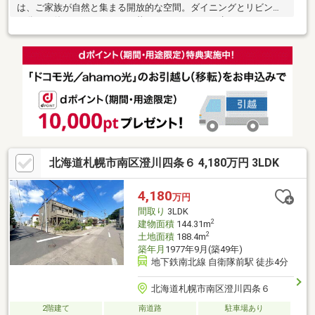
は、ご家族が自然と集まる開放的な空間。ダイニングとリビング
を分けて使えるため、日々の暮らしにメリハリが生まれます。
2022年に内装リフォームを実施しており、室内状態も良好。IHキ
ッチンや灯油ボイラーを採用し、使い勝手と経済性にも配慮され
ています。2階にはプレイルームもあり、お子様の遊び場やワーク
スペースとしても活用可能。土地面積約179㎡とゆとりある敷地
も魅力です。静かな住環境で、落ち着いた暮らしを求める方にお
すすめの一邸です。
北海道札幌市南区澄川四条６ 4,180万円 3LDK
4,180
万円
間取り
3LDK
2
建物面積
144.31m
2
土地面積
188.4m
築年月
1977年9月(築49年)
地下鉄南北線 自衛隊前駅 徒歩4分
北海道札幌市南区澄川四条６
2階建て
南道路
駐車場あり