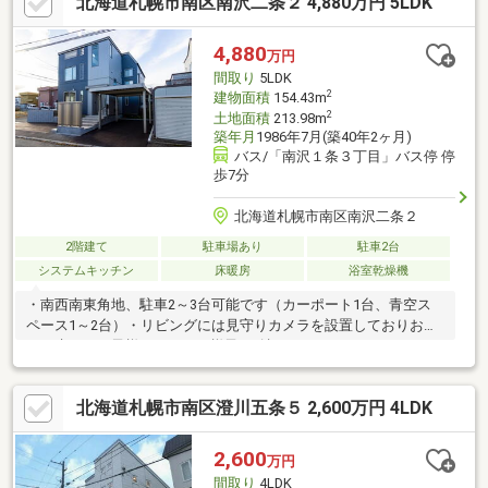
北海道札幌市南区南沢二条２ 4,880万円 5LDK
4,880
万円
間取り
5LDK
2
建物面積
154.43m
2
土地面積
213.98m
築年月
1986年7月(築40年2ヶ月)
バス/「南沢１条３丁目」バス停 停
歩7分
北海道札幌市南区南沢二条２
2階建て
駐車場あり
駐車2台
システムキッチン
床暖房
浴室乾燥機
・南西南東角地、駐車2～3台可能です（カーポート1台、青空ス
ペース1～2台）・リビングには見守りカメラを設置しておりお出
かけ先からお子様やペットの様子を確認できます・フルオートバ
ス、エアコン（1階リビング、2階脱衣所）、調光、衣類乾燥機
（乾太くん）、玄関鍵はスマホアプリと連動してお出かけ先から
北海道札幌市南区澄川五条５ 2,600万円 4LDK
操作できます・屋上からは南区の山々を一望でき、人目を気にせ
ず水遊びや天体観測、ドッグランとして楽しめます【リノベーシ
ョン内容（2025年5月完了）】キッチン、トイレ、浴室、洗面
2,600
万円
台、クロス・フローリング・クッションフロア、建具、給湯ボイ
間取り
4LDK