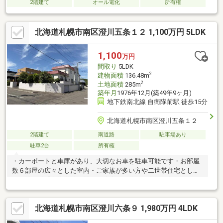
2階建て
オール電化
所有権
北海道札幌市南区澄川五条１２ 1,100万円 5LDK
1,100
万円
間取り
5LDK
2
建物面積
136.48m
2
土地面積
285m
築年月
1976年12月(築49年9ヶ月)
地下鉄南北線 自衛隊前駅 徒歩15分
北海道札幌市南区澄川五条１２
2階建て
南道路
駐車場あり
駐車2台
所有権
・カーポートと車庫があり、大切なお車を駐車可能です・お部屋
数６部屋の広々とした室内・ご家族が多い方や二世帯住宅として
も・地下鉄「自衛隊前」駅まで徒歩１５分・日当たり良好です・
お庭もあり、ガーデニングや家庭菜園も楽しむことができます・
お部屋数が多いので趣味の部屋やテレワーク用のお部屋にも・ご
北海道札幌市南区澄川六条９ 1,980万円 4LDK
自身のライフスタイルに合わせてリフォームやリノベ―ションを
楽しみたい方にもおすすめです