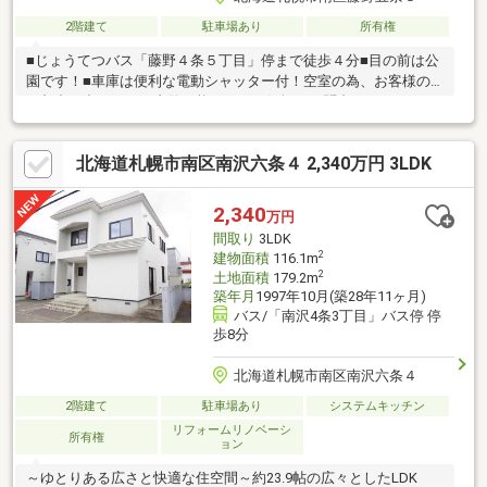
2階建て
駐車場あり
所有権
■じょうてつバス「藤野４条５丁目」停まで徒歩４分■目の前は公
園です！■車庫は便利な電動シャッター付！空室の為、お客様の
ご都合に合わせてご内覧可能です。お気軽にお問合せください！
北海道札幌市南区南沢六条４ 2,340万円 3LDK
2,340
万円
間取り
3LDK
2
建物面積
116.1m
2
土地面積
179.2m
築年月
1997年10月(築28年11ヶ月)
バス/「南沢4条3丁目」バス停 停
歩8分
北海道札幌市南区南沢六条４
2階建て
駐車場あり
システムキッチン
リフォームリノベーシ
所有権
ョン
～ゆとりある広さと快適な住空間～約23.9帖の広々としたLDK