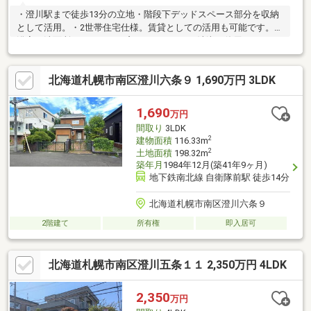
・澄川駅まで徒歩13分の立地・階段下デッドスペース部分を収納
として活用。・2世帯住宅仕様。賃貸としての活用も可能です。・
浴室、洗面所、トイレには窓がついており、清潔に使用できま
す。・主寝室にはウォークインクローゼットあり。・キッチンは
Ｌ型キッチンを採用・ビルトインガレージ 車2台分確保(車種に
北海道札幌市南区澄川六条９ 1,690万円 3LDK
よる制限あり)。・2階クローゼット用新品扉あり▼アクセス・コ
ープ西岡店 約290m・DAISO札幌西岡店 290m・セイコーマー
ト澄川6条店 370m・札幌澄川六条郵便局 580m・DCM西岡
1,690
万円
店 700m・札幌市立澄川小学校 520m・札幌市立澄川中学校
間取り
3LDK
340m
2
建物面積
116.33m
2
土地面積
198.32m
築年月
1984年12月(築41年9ヶ月)
地下鉄南北線 自衛隊前駅 徒歩14分
北海道札幌市南区澄川六条９
2階建て
所有権
即入居可
北海道札幌市南区澄川五条１１ 2,350万円 4LDK
2,350
万円