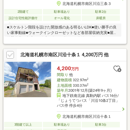
北海道札幌市南区川沿三条３
2階建て
駐車場あり
駐車2台
設計住宅性能評価付
オール電化
床暖房
■スケルトン階段を設けた開放感のある明るいLDK■使い勝手の良
い家事動線■ウォークインクローゼットなど各部屋収納充実■屋根
外壁塗装工事済み（令和３年７月施工）■街並みが統一されたミ
サワホーム分譲地
北海道札幌市南区川沿十条１ 4,200万円 他
4,200
万円
間取り
他
2
建物面積
322.97m
2
土地面積
330.37m
築年月
2001年12月(築24年9ヶ月)
地下鉄南北線 真駒内駅 バス16分/
「じょうてつバス「川沿10条2丁目」
バス停 停歩4分
北海道札幌市南区川沿十条１
3階建て以上
駐車場あり
駐車3台