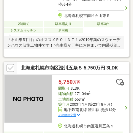
停歩4分
北海道札幌市南区石山東５
2階建て
駐車場あり
駐車3台
システムキッチン
所有権
『石山東5丁目』のオススメＰＯＩＮＴ！○2019年築のスウェーデ
ンハウス旧施工物件です！○売主様が丁寧にお住まいで内装状況
は良好です！○敷地は約102坪とゆとりがあり、広々とした庭と複
数台駐車可能です！○高い断熱性と気密性に優れ、一年を通して
快適な室温を保つ高性能住宅！○冬は暖かく、夏は涼しく、季節
北海道札幌市南区澄川五条５ 5,750万円 3LDK
を問わず快適にお過ごしいただける北欧品質の住まいです！○キ
ッチンはLIXIL最上級グレードを採用し、上質なセラミックトップ
が高級感と耐久性を兼ね備えた、機能美です！
5,750
万円
間取り
3LDK
2
建物面積
271.04m
2
土地面積
653m
築年月
2003年1月(築23年8ヶ月)
地下鉄南北線 澄川駅 徒歩14分
その他の交通
北海道札幌市南区澄川五条５