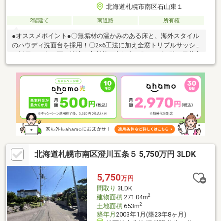
北海道札幌市南区石山東１
2階建て
南道路
所有権
●オススメポイント●〇無垢材の温かみのある床と、海外スタイル
のハウディ洗面台を採用！〇2×6工法に加え全窓トリプルサッシ
を採用し、冬も夏も快適な高断熱・高気密の住まい〇1階は天井高
2 700ｍｍ、寝室は2 900ｍｍのハイスタッド仕様で空間にゆとり
と開放感〇bosch製食洗器と高級人造石フィオレストーン天板を
採用し、デザイン性・使いやすさを両立したキッチン〇クレトイ
シの特注窓やこだわりの建材を採用し、訪れる人の目を引く個性
あふれる住まい♪〇デザイン性のあるバイクガレージを完備、エコ
ジョーズやパネルヒーターなど最新設備も充実。〇本場のデザイ
ンを採用したセルコホームの輸入住宅仕様！
北海道札幌市南区澄川五条５ 5,750万円 3LDK
5,750
万円
間取り
3LDK
2
建物面積
271.04m
2
土地面積
653m
築年月
2003年1月(築23年8ヶ月)