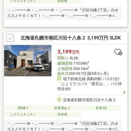
システムキッチン
所有権
・‥…━━━☆・‥…━━━☆・‥…━━━☆『川沿10条1丁目』のオ
ススメＰＯＩＮＴ！・‥…━━━☆・‥…━━━☆・‥…━━━☆○ホ
ームエレベーター＆インナーガレージ（2台駐車可）完備○南向き
で陽当たりを確保した約34.5帖の大空間LDK○BBQやガーデニング
も楽しめる3階のテラススペース○独立性のある間取りで、二世帯
北海道札幌市南区川沿十八条２ 3,199万円 3LDK
住宅やアトリエ併用にも対応○スーパーやドラッグストア、小中
学校が徒歩圏内の利便性
3,199
万円
間取り
3LDK
2
建物面積
110.04m
2
土地面積
204.16m
築年月
2021年7月(築5年2ヶ月)
地下鉄南北線 真駒内駅 バス21分/
「じょうてつバス「硬石山」」バス停
停歩4分
北海道札幌市南区川沿十八条２
2階建て
駐車場あり
駐車3台
システムキッチン
所有権
・‥…━━━☆・‥…━━━☆・‥…━━━☆『川沿18条2丁目』のオ
ススメＰＯＩＮＴ！・‥…━━━☆・‥…━━━☆・‥…━━━☆○1