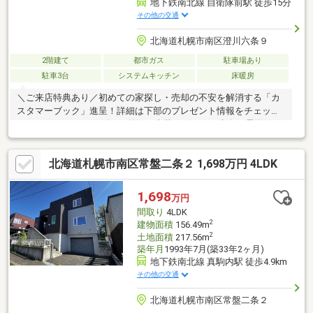
地下鉄南北線 自衛隊前駅 徒歩15分
その他の交通
北海道札幌市南区澄川六条９
2階建て
都市ガス
駐車場あり
駐車3台
システムキッチン
床暖房
＼ご来店特典あり／初めての家探し・売却の不安を解消する「カ
スタマーブック」進呈！詳細は下部のプレゼント情報をチェック
♪○スタイリッシュモダンな外観・内装デザインで大人な雰囲気を
演出しています。 屋根部分には太陽光パネルを設置し、電気代
の節約にもつなげられます。○耐震等級３等級を取得、制震ユニ
北海道札幌市南区常盤二条２ 1,698万円 4LDK
ットMIRAIEが設置され、地震への対策がなされています。○駐車
スペース2～3台分有！（車種による）
1,698
万円
間取り
4LDK
2
建物面積
156.49m
2
土地面積
217.56m
築年月
1993年7月(築33年2ヶ月)
地下鉄南北線 真駒内駅 徒歩4.9km
その他の交通
北海道札幌市南区常盤二条２