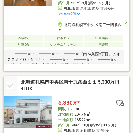
築年月
2017年3月(築9年6ヶ月)
札幌市電 東屯田通駅 徒歩6分
その他の交通
北海道札幌市中央区南二十四条西
８
2階建て
都市ガス
駐車場あり
駐車2台
システムキッチン
床暖房
・‥…━━━☆・‥…━━━☆・‥…━━━☆『南24条西8丁目』のオ
ススメＰＯＩＮＴ！・‥…━━━☆・‥…━━━☆・‥…━━━☆○利
便性の高い住環境：市電「東屯田通」駅徒歩6分。アクロスプラザ
徒歩5分をはじめ商業施設が充実。○室内コンディション良好：大
切に使用されており気持ち良く新生活をスタート可能。○愛車を
北海道札幌市中央区南十九条西１１ 5,330万円
守るピロティガレージ：天候を気にせず駐車でき、積雪期も安
心。○プライベートな屋外空間：BBQなどが楽しめる裏庭や、間接
4LDK
照明付きバルコニーを確保。○豊富な収納スペース：WICや物置、
納戸を備え室内をすっきり保てます。
5,330
万円
間取り
4LDK
2
建物面積
204.45m
2
土地面積
165.22m
築年月
1986年10月(築39年11ヶ月)
札幌市電 石山通駅 徒歩6分