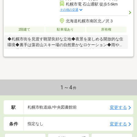
札幌市電 石山通駅 徒歩5.6km
その他の交通
北海道札幌市南区北ノ沢３
2階建て
駐車場あり
所有権
◆札幌市街を見渡す眺望良好な立地◆夜景を楽しめる開放的な住
環境◆裏手は藻岩山スキー場の自然豊かなロケーション◆雨や雪
から愛車を守るカーポート付き◆全居室６帖以上のゆとりある３
ＬＤＫ◆高台ならではの開放感あふれる住まい
1～4
件
駅
変更する
札幌市軌道線/中央図書館前
条件
変更する
指定なし