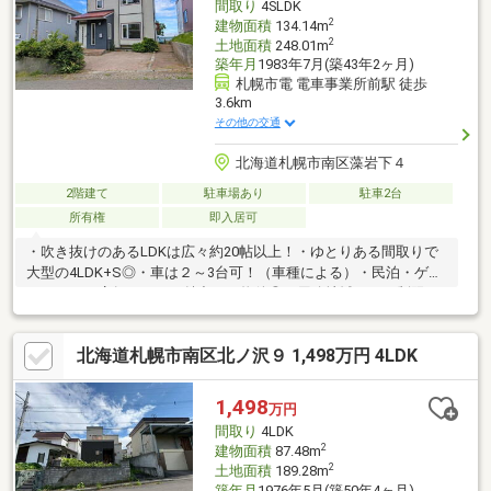
間取り
4SLDK
い利便性を提供します。
2
建物面積
134.14m
2
土地面積
248.01m
築年月
1983年7月(築43年2ヶ月)
札幌市電 電車事業所前駅 徒歩
3.6km
その他の交通
北海道札幌市南区藻岩下４
2階建て
駐車場あり
駐車2台
所有権
即入居可
・吹き抜けのあるLDKは広々約20帖以上！・ゆとりある間取りで
大型の4LDK+S◎・車は２～3台可！（車種による）・民泊・ゲス
トハウス・店舗としても魅力ある物件◎（用途地域による制限あ
り）・スキー場まで徒歩２分・３階からの開放的な眺望は是非一
度、現地でご覧ください♪※増築未登記部分（３階）があります
北海道札幌市南区北ノ沢９ 1,498万円 4LDK
1,498
万円
間取り
4LDK
2
建物面積
87.48m
2
土地面積
189.28m
築年月
1976年5月(築50年4ヶ月)