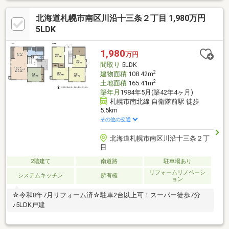
北海道札幌市南区川沿十三条２丁目 1,980万円
5LDK
1,980
万円
間取り
5LDK
2
建物面積
108.42m
2
土地面積
165.41m
築年月
1984年5月(築42年4ヶ月)
札幌市南北線 自衛隊前駅 徒歩
5.5km
その他の交通
北海道札幌市南区川沿十三条２丁
目
2階建て
南道路
駐車場あり
リフォームリノベーシ
システムキッチン
所有権
ョン
☆令和8年7月リフォーム済☆駐車2台以上可！スーパー徒歩7分
♪5LDK戸建