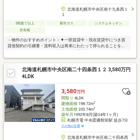
北海道札幌市中央区南十九条西１
１
3階建て以上
都市ガス
システムキッチン
所有権
－物件のおすすめポイント－▼一部賃貸中・現在賃貸中につき賃
貸借契約の引継要・賃料収入は将来にわたって得られることを保
証するものではありません・詳細はお問い合わせください▼立
地・前面道路は幅員約10.9m▼特徴・2LDK+2LDKの間取り・2・3
階それぞれに水回りを設置・3階のLDKは約15.0帖、セパレートキ
北海道札幌市中央区南二十四条西１２ 3,580万円
ッチンを採用・ピロティ駐車場有(車種による)▼周辺環境・コー
プさっぽろやまはな店 徒歩7分(約490m)・伏見小学校 徒歩9分(約
4LDK
690m)■ ご希望の住まい探しをお手伝いします ━━━━━・・・
物件の詳細・ご相談はお気軽にお問い合わせください。
3,580
万円
間取り
4LDK
2
建物面積
198.72m
2
土地面積
203.74m
築年月
1992年8月(築34年1ヶ月)
札幌市電 中央図書館前駅 徒歩7分
その他の交通
北海道札幌市中央区南二十四条西