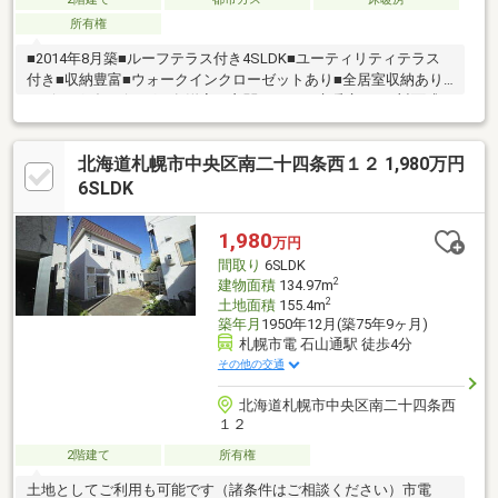
所有権
■2014年8月築■ルーフテラス付き4SLDK■ユーティリティテラス
付き■収納豊富■ウォークインクローゼットあり■全居室収納あり■
リビングダイビング、各洋室、玄関ホールに床暖房あり■対面式
カウンターキッチン■食器洗浄乾燥機■16161サイズの浴室■カーポ
ートあり（車種による）
北海道札幌市中央区南二十四条西１２ 1,980万円
6SLDK
1,980
万円
間取り
6SLDK
2
建物面積
134.97m
2
土地面積
155.4m
築年月
1950年12月(築75年9ヶ月)
札幌市電 石山通駅 徒歩4分
その他の交通
北海道札幌市中央区南二十四条西
１２
2階建て
所有権
土地としてご利用も可能です（諸条件はご相談ください）市電