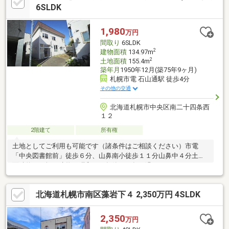
■1992年8月築 ■木・鉄筋コンクリート造 3階建■間取り：
6SLDK
4LDK■5台駐車可能（車種による）―カースペース3台分―ビルト
インガレージ2台分■給湯・暖房：灯油
1,980
万円
間取り
6SLDK
2
建物面積
134.97m
2
土地面積
155.4m
築年月
1950年12月(築75年9ヶ月)
札幌市電 石山通駅 徒歩4分
その他の交通
北海道札幌市中央区南二十四条西
１２
2階建て
所有権
土地としてご利用も可能です（諸条件はご相談ください）市電
「中央図書館前」徒歩６分、山鼻南小徒歩１１分山鼻中４分土地
面積約４７坪 建物は昭和２５年築７５年経過
北海道札幌市南区藻岩下４ 2,350万円 4SLDK
2,350
万円