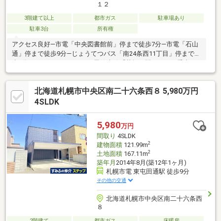
１２
3階建て以上
都市ガス
駐車場あり
駐車3台
所有権
アクセス良好―市電「中央図書館前」停まで徒歩7分―市電「石山
通」停まで徒歩9分―じょうてつバス「南24条西11丁目」停まで徒
歩4分、 JR函館本線「札幌」駅までバス乗車32
分―じょうてつバス「南24条西11丁目」停まで徒歩4
分、 地下鉄南北線「すすきの」駅までバス乗車17分■
北海道札幌市中央区南二十六条西８ 5,980万円
敷地面積：203.74㎡（61.63坪）■建物面積：198.72㎡（60.11坪）
■1992年8月築 ■木・鉄筋コンクリート造 3階建■間取り：
4SLDK
4LDK■5台駐車可能（車種による）―カースペース3台分―ビルト
インガレージ2台分■給湯・暖房：灯油
5,980
万円
間取り
4SLDK
2
建物面積
121.99m
2
土地面積
167.11m
築年月
2014年8月(築12年1ヶ月)
札幌市電 東屯田通駅 徒歩9分
その他の交通
北海道札幌市中央区南二十六条西
８
2階建て
都市ガス
床暖房