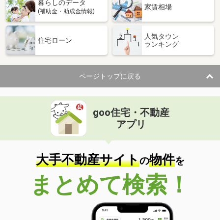
暮らしのデータ
家賃相場
(補助金・助成金情報)
人気タウン
住宅ローン
ランキング
ページトップに戻る
goo住宅・不動産
アプリ
大手不動産サイト
物件
の
を
まとめて検索！