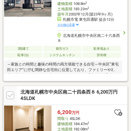
2
建物面積
108.8m
2
土地面積
183.23m
築年月
2002年12月(築23年9ヶ月)
札幌市電 東屯田通駅 徒歩12分
その他の交通
北海道札幌市中央区南二十六条西
８
2階建て
都市ガス
駐車場あり
駐車2台
システムキッチン
所有権
～家族との時間と趣味の時間の両方堪能できる自宅～中央区”東屯
田エリア”に佇む閑静な住宅街に位置しており、ファミリーや2世
帯住宅にもおすすめの住宅になっております。【室内設備】地下
室にゴルフ練習スペースがあり、秘密基地のような空間でご自身
の趣味を堪能できます。敷地内、駐車スペースはロードヒーティ
北海道札幌市中央区南二十四条西８ 6,200万円
ング付き最大で3台駐車が可能です。（車種による）２Ｆにも、ト
イレや洗面台があり2世帯住宅としても利用可能です。【修繕履歴
4SLDK
等】・玄関扉交換（2024年頃）・１階部分、クロス張替済み
（2023年頃）・屋根部分、ペンキ塗り替え済み（2023年頃）
6,200
万円
間取り
4SLDK
2
建物面積
184.47m
2
土地面積
182.08m