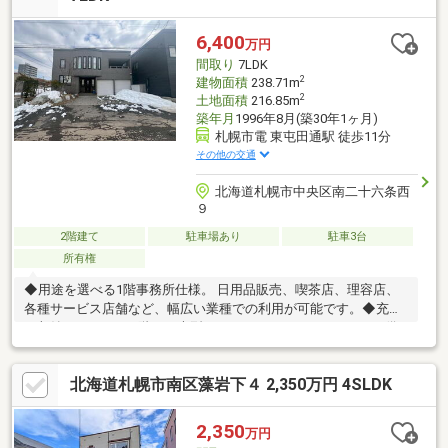
に必要な施設が身近に揃う好立地。【落ち着いた住環境】 市電
「東屯田通」駅徒歩10分。閑静な住宅街に位置しており、穏やか
6,400
万円
な新生活をスタートできます。
間取り
7LDK
2
建物面積
238.71m
2
土地面積
216.85m
築年月
1996年8月(築30年1ヶ月)
札幌市電 東屯田通駅 徒歩11分
その他の交通
北海道札幌市中央区南二十六条西
９
2階建て
駐車場あり
駐車3台
所有権
◆用途を選べる1階事務所仕様。 日用品販売、喫茶店、理容店、
各種サービス店舗など、幅広い業種での利用が可能です。◆充実
の収納スペース。 2階には大型のウォークインクローゼットを備
えており、衣類や季節物の荷物もすっきりと片付き、居住空間を
有効に活用できます。◆市電駅まで徒歩11分の好立地。 札幌中心
北海道札幌市南区藻岩下４ 2,350万円 4SLDK
部へのアクセスが良好な山鼻エリア。石山通も徒歩圏内で、複数
の交通手段が利用可能な利便性の高い場所です。◆敷地内 駐車3
台可能。 中央区の住宅街において、3台分の駐車スペース（車種
2,350
万円
による）を確保。来客のある事務所利用や複数台所有の世帯に高