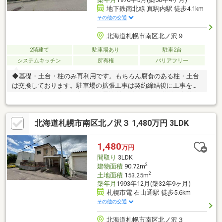
地下鉄南北線 真駒内駅 徒歩4.1km
その他の交通
北海道札幌市南区北ノ沢９
2階建て
駐車場あり
駐車2台
システムキッチン
所有権
バリアフリー
◆基礎・土台・柱のみ再利用です。もちろん腐食のある柱・土台
は交換しております。駐車場の拡張工事は契約締結後に工事を行
います。路盤は砕石仕上げ。耐震診断は別途１５万税別。◆駐車
場２台分可能◆全居室収納付きで居住空間をすっきり確保◆１０
坪以上の庭付き
北海道札幌市南区北ノ沢３ 1,480万円 3LDK
1,480
万円
間取り
3LDK
2
建物面積
90.72m
2
土地面積
153.25m
築年月
1993年12月(築32年9ヶ月)
札幌市電 石山通駅 徒歩5.6km
その他の交通
北海道札幌市南区北ノ沢３