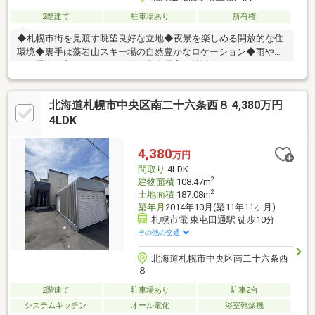
2階建て
駐車場あり
所有権
◆札幌市街を見渡す眺望良好な立地◆夜景を楽しめる開放的な住
環境◆裏手は藻岩山スキー場の自然豊かなロケーション◆雨や雪
から愛車を守るカーポート付き◆全居室６帖以上のゆとりある３
ＬＤＫ◆高台ならではの開放感あふれる住まい
北海道札幌市中央区南二十六条西８ 4,380万円
4LDK
4,380
万円
間取り
4LDK
2
建物面積
108.47m
2
土地面積
187.08m
築年月
2014年10月(築11年11ヶ月)
札幌市電 東屯田通駅 徒歩10分
その他の交通
北海道札幌市中央区南二十六条西
８
2階建て
駐車場あり
駐車2台
システムキッチン
オール電化
浴室乾燥機