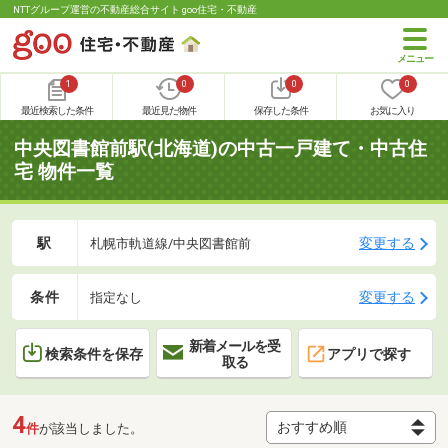
NTTグループ運営の不動産総合サイト goo住宅・不動産
1
0
0
0
最近検索した条件
最近見た物件
保存した条件
お気に入り
中央図書館前駅(北海道)の中古一戸建て・中古住
宅 物件一覧
駅
変更する
札幌市軌道線/中央図書館前
条件
変更する
指定なし
新着メールを受
検索条件を保存
アプリで探す
取る
4
件
が該当しました。