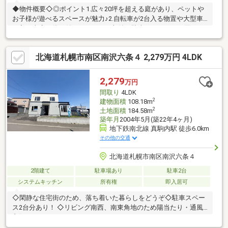
◆物件概要◇◎ポイント1.広々20坪を超える庭があり、ペットや
お子様が遊べるスペースが魅力♪2.自転車が2台入る物置や大型車
が入る車庫も備え付けられており収納や駐車スペースには困りま
せん！3.都会と自然両方楽しむことができる立地♪◆室内設備・浴
室乾燥・暖房・追炊機能・シャワー付き洗面化粧台・温水洗浄便
北海道札幌市南区南沢六条４ 2,279万円 4LDK
座・トイレ2ヶ所・IHクッキングヒーター・システムキッチン・エ
アコン・20坪越の庭◎周辺施設・アクロスプラザ（687ｍ）・セ
イコーマート（470ｍ）・コープ山鼻店（957ｍ）土日の内覧会や
2,279
万円
平日の夜やオンラインでのご相談も大歓迎です。
間取り
4LDK
2
建物面積
108.18m
2
土地面積
184.58m
築年月
2004年5月(築22年4ヶ月)
地下鉄南北線 真駒内駅 徒歩6.0km
その他の交通
北海道札幌市南区南沢六条４
2階建て
駐車場あり
駐車2台
システムキッチン
所有権
即入居可
◇閑静な住宅街のため、落ち着いた暮らしをどうぞ◇駐車スペー
ス2台分あり！ ◇リビング南西、南東角地のため陽当たり・通風
良好♪