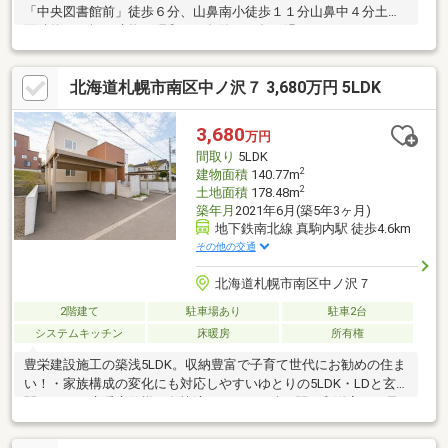
「中央図書館前」徒歩６分、山鼻南小徒歩１１分山鼻中４分土地
面積約４７坪 建物は昭和２５年築７５年経過
北海道札幌市南区中ノ沢７ 3,680万円 5LDK
3,680
万円
間取り
5LDK
2
建物面積
140.77m
2
土地面積
178.48m
築年月
2021年6月(築5年3ヶ月)
地下鉄南北線 真駒内駅 徒歩4.6km
その他の交通
北海道札幌市南区中ノ沢７
2階建て
駐車場あり
駐車2台
システムキッチン
床暖房
所有権
豊栄建設施工の築浅5LDK。収納豊富で子育て世代にお勧めの住ま
い！・家族構成の変化にも対応しやすいゆとりの5LDK・LDと玄
関ホールは床暖房仕様で冬快適！・LDKと続き間の和洋室はお子
様の遊び場や来客用スペースにも活用可能・各居室の収納以外に
玄関横の土間収納や階段収納など収納スペースが豊富・浴室はゆ