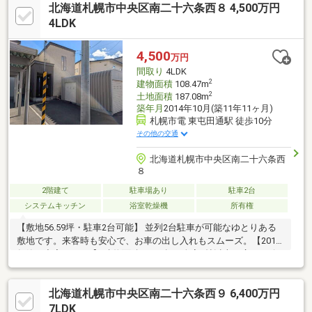
北海道札幌市中央区南二十六条西８ 4,500万円
ったりくつろげる1.25坪・トイレは1階2階それぞれに設置・広々
とした玄関は高級感のあるカウンタータイプの玄関収納を設置・
4LDK
大型バルコニーはご家族や友人とのバーベキューも楽しめる広
さ・2台用カーポート付きで雪の多い北海道の暮らしも嬉しい仕様
4,500
万円
間取り
4LDK
2
建物面積
108.47m
2
土地面積
187.08m
築年月
2014年10月(築11年11ヶ月)
札幌市電 東屯田通駅 徒歩10分
その他の交通
北海道札幌市中央区南二十六条西
８
2階建て
駐車場あり
駐車2台
システムキッチン
浴室乾燥機
所有権
【敷地56.59坪・駐車2台可能】 並列2台駐車が可能なゆとりある
敷地です。来客時も安心で、お車の出し入れもスムーズ。【2014
年築・充実の4LDK】 建物面積108㎡超、全室6帖以上の広さを確
保。全室2面採光で通風・陽当たりも良好な心地よい住空間。【家
事を支える最新設備】 IHクッキングヒーターや食洗機、浴室乾燥
北海道札幌市中央区南二十六条西９ 6,400万円
機など、家事効率を高める設備が充実。【買い物・利便施設が充
実】 コンビニ徒歩7分、北海市場徒歩9分と周辺環境が充実。生活
7LDK