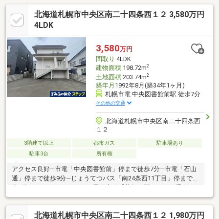
北海道札幌市中央区南二十四条西１２ 3,580万円
4LDK
3,580
万円
間取り
4LDK
2
建物面積
198.72m
2
土地面積
203.74m
築年月
1992年8月(築34年1ヶ月)
札幌市電 中央図書館前駅 徒歩7分
その他の交通
北海道札幌市中央区南二十四条西
１２
3階建て以上
都市ガス
駐車場あり
駐車3台
所有権
アクセス良好―市電「中央図書館前」停まで徒歩7分―市電「石山
通」停まで徒歩9分―じょうてつバス「南24条西11丁目」停まで徒
歩4分、 JR函館本線「札幌」駅までバス乗車32
分―じょうてつバス「南24条西11丁目」停まで徒歩4
分、 地下鉄南北線「すすきの」駅までバス乗車17分■
北海道札幌市中央区南二十四条西１２ 1,980万円
敷地面積：203.74㎡（61.63坪）■建物面積：198.72㎡（60.11坪）