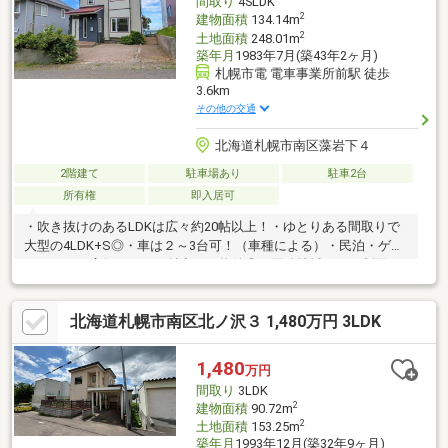
間取り
4SLDK
2
建物面積
134.14m
2
土地面積
248.01m
築年月
1983年7月(築43年2ヶ月)
札幌市電 電車事業所前駅 徒歩
3.6km
その他の交通
北海道札幌市南区藻岩下４
2階建て
駐車場あり
駐車2台
所有権
即入居可
・吹き抜けのあるLDKは広々約20帖以上！・ゆとりある間取りで
大型の4LDK+S◎・車は２～3台可！（車種による）・民泊・ゲス
トハウス・店舗としても魅力ある物件◎（用途地域による制限あ
り）・スキー場まで徒歩２分・３階からの開放的な眺望は是非一
度、現地でご覧ください♪※増築未登記部分（３階）があります
北海道札幌市南区北ノ沢３ 1,480万円 3LDK
1,480
万円
間取り
3LDK
2
建物面積
90.72m
2
土地面積
153.25m
築年月
1993年12月(築32年9ヶ月)