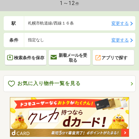
当りが良く、洗濯物の乾きます〇2015年12月に外壁と窓枠を新規
1～12
件
交換
駅
変更する
札幌市軌道線/西線１６条
条件
変更する
指定なし
新着メールを受
検索条件を保存
アプリで探す
取る
お気に入り物件一覧を見る