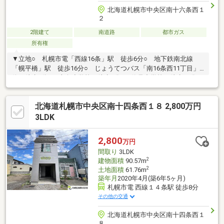
北海道札幌市中央区南十六条西１
２
2階建て
南道路
都市ガス
所有権
▼立地○ 札幌市電「西線16条」駅 徒歩6分○ 地下鉄南北線
「幌平橋」駅 徒歩16分○ じょうてつバス「南16条西11丁目」
停 徒歩3分○ 山鼻小学校 徒歩7分○ 伏見中学校 徒歩12分▼
オススメポイント○ 鉄筋コンクリート造（RC造）○ 北・南側の
両面道路○ 東側ウッドデッキにより採光良好○ 吹抜けのある明
北海道札幌市中央区南十四条西１８ 2,800万円
るいLDK○ ビルトインガレージ1台分有り（車種による）○ 造
作テレビボードと間接照明が落ち着いた空間を演出○ 壁は塗り
3LDK
壁仕様○ ウッドテラスはお子様や愛犬も安心○ 庭やガレージ内
でBBQも可能○ 庭には鳥が訪れ、四季を感じられる住環境
2,800
万円
間取り
3LDK
2
建物面積
90.57m
2
土地面積
61.76m
築年月
2020年4月(築6年5ヶ月)
札幌市電 西線１４条駅 徒歩8分
その他の交通
北海道札幌市中央区南十四条西１
８