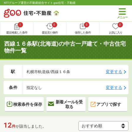
NTTグループ運営の不動産総合サイト goo住宅・不動産
1
0
0
0
最近検索した条件
最近見た物件
保存した条件
お気に入り
西線１６条駅(北海道)の中古一戸建て・中古住宅
物件一覧
駅
変更する
札幌市軌道線/西線１６条
条件
変更する
指定なし
新着メールを受
検索条件を保存
アプリで探す
取る
12
件
が該当しました。