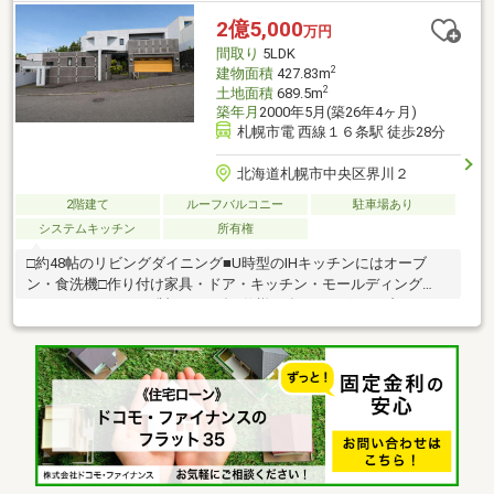
2億5,000
万円
間取り
5LDK
2
建物面積
427.83m
2
土地面積
689.5m
築年月
2000年5月(築26年4ヶ月)
札幌市電 西線１６条駅 徒歩28分
北海道札幌市中央区界川２
2階建て
ルーフバルコニー
駐車場あり
システムキッチン
所有権
□約48帖のリビングダイニング■U時型のIHキッチンにはオーブ
ン・食洗機□作り付け家具・ドア・キッチン・モールディング
は、すべてイタリア製のオーダー仕様■ダイニングテーブルやソ
ファセットなどの家具・家電もそのままお引渡し□4ベッドルー
ム、3バスルーム、1シャワールーム■一階の主寝室と客室には専
用バスルーム付きのスイートルーム仕様□地下フロアには約19帖
のプライベートルーム■中庭や屋上テラスでは、ご家族やご友人
とBBQを楽しめる□地下の食品庫にはワインセラー■車庫2台・青
空3台の計5台駐車可能※家具・家電付き（現状渡し）※契約不適合
責任免責※境界非明示