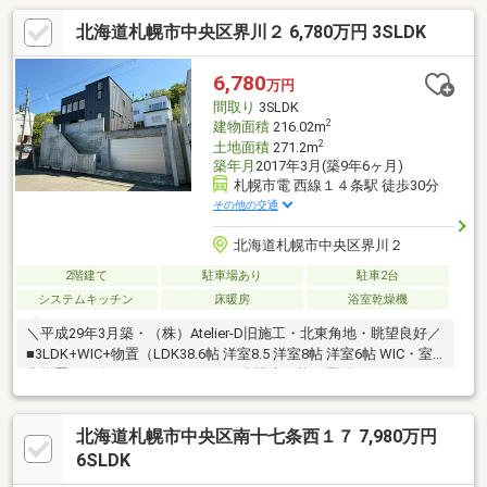
北海道札幌市中央区界川２ 6,780万円 3SLDK
6,780
万円
間取り
3SLDK
2
建物面積
216.02m
2
土地面積
271.2m
築年月
2017年3月(築9年6ヶ月)
札幌市電 西線１４条駅 徒歩30分
その他の交通
北海道札幌市中央区界川２
2階建て
駐車場あり
駐車2台
システムキッチン
床暖房
浴室乾燥機
＼平成29年3月築・（株）Atelier-D旧施工・北東角地・眺望良好／
■3LDK+WIC+物置（LDK38.6帖 洋室8.5 洋室8帖 洋室6帖 WIC・室
内物置）■ビルトインガレージ（2台駐車可能・電動シャッター）
■灯油給湯器エコフィール■天井埋込型エアコン（LDK部分）■リ
ビング小上がり畳スペース（掘りごたつ・カウンター）■トイレ2
北海道札幌市中央区南十七条西１７ 7,980万円
カ所・洗面所2カ所（1階・2階）・パントリー■床暖房・ウォーク
インクローゼット・バルコニー■リフォーム履歴（令和7年6月下
6SLDK
旬完了済み）【洋室フローリング張替(6帖部屋)・キッチン磨き施