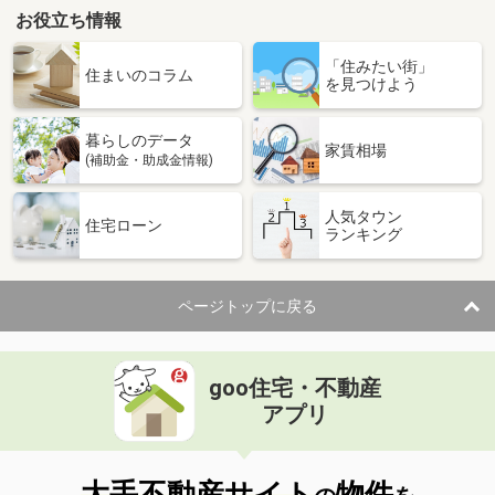
お役立ち情報
「住みたい街」
住まいのコラム
を見つけよう
暮らしのデータ
家賃相場
(補助金・助成金情報)
人気タウン
住宅ローン
ランキング
ページトップに戻る
goo住宅・不動産
アプリ
大手不動産サイト
物件