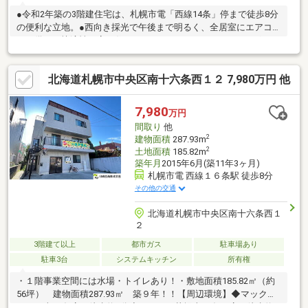
●令和2年築の3階建住宅は、札幌市電「西線14条」停まで徒歩8分
の便利な立地。●西向き採光で午後まで明るく、全居室にエアコ
ンを備えた快適性の高い住まいです。●LDKにはIHクッキングヒー
ターを採用し、追焚機能、温水洗浄便座、シャワールームなど設
備も充実。●モニター付インターホンやディンプルキーにより、
北海道札幌市中央区南十六条西１２ 7,980万円 他
防犯性にも配慮されています。●洋室は4.9帖、5.6帖、6.8帖と使い
勝手の良い間取りで、3300万円で新しい暮らしをすぐに始められ
る空家物件です。
7,980
万円
間取り
他
2
建物面積
287.93m
2
土地面積
185.82m
築年月
2015年6月(築11年3ヶ月)
札幌市電 西線１６条駅 徒歩8分
その他の交通
北海道札幌市中央区南十六条西１
２
3階建て以上
都市ガス
駐車場あり
駐車3台
システムキッチン
所有権
・１階事業空間には水場・トイレあり！・敷地面積185.82㎡（約
56坪） 建物面積287.93㎡ 築９年！！【周辺環境】◆マックス
バリュ南15条店 徒歩約8分◆ローソン札幌南17条西店 徒歩約3