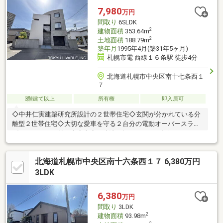
工・畳新規交換】お気軽にお問い合わせ下ください♪
7,980
万円
間取り
6SLDK
2
建物面積
353.64m
2
土地面積
188.79m
築年月
1995年4月(築31年5ヶ月)
札幌市電 西線１６条駅 徒歩4分
北海道札幌市中央区南十七条西１
７
3階建て以上
所有権
即入居可
◇中井仁実建築研究所設計の２世帯住宅◇玄関が分かれている分
離型２世帯住宅◇大切な愛車を守る２台分の電動オーバースライ
ダーシャッター付き車庫車庫の寸法：幅２．６m、奥行１０．６
m、高さ２．０m※奥の天井高は３．２m◇地下には収納力のある
納戸と洋室あり◇２階玄関とホールは天井までの高さのあるガラ
北海道札幌市中央区南十六条西１７ 6,380万円
ス引き戸により仕切られ間接照明との相性は抜群◇２階リビング
にはハイサッシかつワイドタイプの窓が設置◇３階には炉が切ら
3LDK
れた落ち着きのある和室があります。また、居間からは伏見もい
わ公園を見下ろすことができるため解放感があります。◇ガーデ
6,380
万円
ニングや趣味に活用できるプライベートガーデンがあります
間取り
3LDK
2
建物面積
93.98m