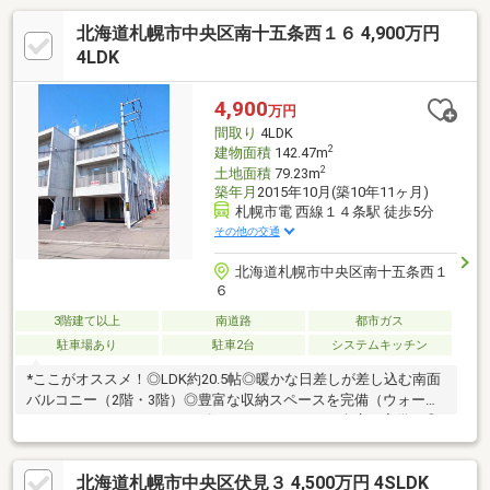
北海道札幌市中央区南十五条西１６ 4,900万円
4LDK
4,900
万円
間取り
4LDK
2
建物面積
142.47m
2
土地面積
79.23m
築年月
2015年10月(築10年11ヶ月)
札幌市電 西線１４条駅 徒歩5分
その他の交通
北海道札幌市中央区南十五条西１
６
3階建て以上
南道路
都市ガス
駐車場あり
駐車2台
システムキッチン
*ここがオススメ！◎LDK約20.5帖◎暖かな日差しが差し込む南面
バルコニー（2階・3階）◎豊富な収納スペースを完備（ウォーク
インクローゼット・シューズインクローゼット・倉庫を完備）◎
窓が多く㎡数以上の広さを感じます（トイレや浴室にも完備）◎
屋上からは、藻岩山が望めます。※天気による◎前面道路が約11
北海道札幌市中央区伏見３ 4,500万円 4SLDK
ｍのため、駐車が苦手な方でも安心です◎お子様が遊べる公園が