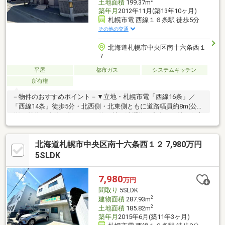
2
土地面積
199.37m
築年月
2012年11月(築13年10ヶ月)
札幌市電 西線１６条駅 徒歩5分
その他の交通
北海道札幌市中央区南十六条西１
７
平屋
都市ガス
システムキッチン
所有権
－物件のおすすめポイント－▼立地・札幌市電「西線16条」／
「西線14条」徒歩5分・北西側・北東側ともに道路幅員約8m(公
道)▼特徴・家族が集うLDKは約17帖・洗濯物の室内干し等に役立
つ乾燥室・駐車スペース有(車種による)▼設備・食器洗乾燥機・
省エネ給湯器「エコジョーズ」・TVモニタ付インターホン・複層
北海道札幌市中央区南十六条西１２ 7,980万円
ガラス▼周辺環境・伏見小学校 徒歩8分(約570m)・伏見中学校 徒
歩3分(約170m)・マックスバリュ南15条店 徒歩5分(約360m)■ ご希
5SLDK
望の住まい探しをお手伝いします ━━━━━・・・物件の詳細・
ご相談はお気軽にお問い合わせください。
7,980
万円
間取り
5SLDK
2
建物面積
287.93m
2
土地面積
185.82m
築年月
2015年6月(築11年3ヶ月)