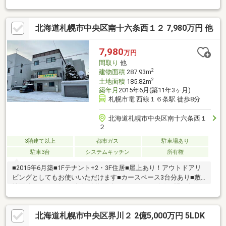
分◆ツルハドラッグ南16条店 徒歩約3分◆北洋銀行西線支店
徒歩約8分◆山鼻東屯田通郵便局 徒歩約10分▽山鼻小学校 徒
北海道札幌市中央区南十六条西１２ 7,980万円 他
歩約8分▽伏見中学校 徒歩約14分
7,980
万円
間取り
他
2
建物面積
287.93m
2
土地面積
185.82m
築年月
2015年6月(築11年3ヶ月)
札幌市電 西線１６条駅 徒歩8分
北海道札幌市中央区南十六条西１
２
3階建て以上
都市ガス
駐車場あり
駐車3台
システムキッチン
所有権
■2015年6月築■1Fテナント+2・3F住居■屋上あり！アウトドアリ
ビングとしてもお使いいただけます■カースペース3台分あり■敷
地面積185.82㎡(56.21坪)■建物面積287.93㎡(87.09坪)お問い合わ
せは、ヒルズ不動産「岡田 陽介」まで直接ご連絡ください。
TEL：070-5066-3679
北海道札幌市中央区界川２ 2億5,000万円 5LDK