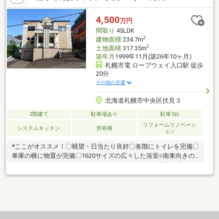
複数有 ・伏見みすみ公園約220ｍ ・幌西キッズ公園 約220
ｍ ・幌西自転車公園 約300ｍ ・伏見もいわ山公園 約400ｍ◎
4,500
万円
周辺の買い物施設 ・マックスバリュ南15条店 約270ｍ ・フー
間取り
4SLDK
ドセンターやまもと 約450ｍ
2
建物面積
234.7m
2
土地面積
317.35m
築年月
1999年11月(築26年10ヶ月)
札幌市電 ロープウェイ入口駅 徒歩
20分
その他の交通
北海道札幌市中央区伏見３
2階建て
駐車場あり
駐車3台
リフォームリノベーシ
システムキッチン
所有権
ョン
*ここがオススメ！〇眺望・日当たり良好〇各階にトイレを完備〇
車庫の横に物置が完備〇1620サイズの広々した浴室○南東向きの
LDK約２８.１帖！〇敷地面積約９５坪の整形地〇各居室に豊富な
収納を完備〇ダブルボウルの洗面台を完備〇屋根の一部が半円形
の可愛い外観〇4部屋全て、7帖以上の広々とした居室〇3台駐車
可能！2台分の車庫＋車庫前に駐車スペース〇南東側にお庭を完
備 家庭菜園を楽しむことができます〇玄関は、吹き抜けで暖か
い日差しが2階から差し込みます〇南東側にバルコニーを完備 陽