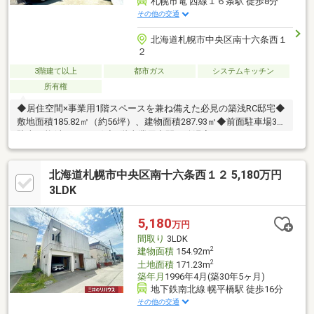
札幌市電 西線１６条駅 徒歩8分
その他の交通
北海道札幌市中央区南十六条西１
２
3階建て以上
都市ガス
システムキッチン
所有権
◆居住空間×事業用1階スペースを兼ね備えた必見の築浅RC邸宅◆
敷地面積185.82㎡（約56坪）、建物面積287.93㎡◆前面駐車場3台
駐車可能(車種による)◆1階事業用空間（給湯室、トイレあり）
◆1階と3階に物置完備、その他収納も充実しています◆2階、屋
上にバルコニー完備◆屋上バルコニーにはバーベキューを楽しめ
北海道札幌市中央区南十六条西１２ 5,180万円
るウッドデッキも完備◆2階、3階のキッチンはいずれも対面式シ
ステムキッチン◆2階、3階それぞれに洗面室・浴室・トイレを備
3LDK
えており2世帯居住も可能◆都市ガス◆キッチンは便利なタッチ
レス水栓、お掃除が楽で節水効果もございます。◆周辺には飲食
5,180
万円
店も多数ある便利なエリア
間取り
3LDK
2
建物面積
154.92m
2
土地面積
171.23m
築年月
1996年4月(築30年5ヶ月)
地下鉄南北線 幌平橋駅 徒歩16分
その他の交通