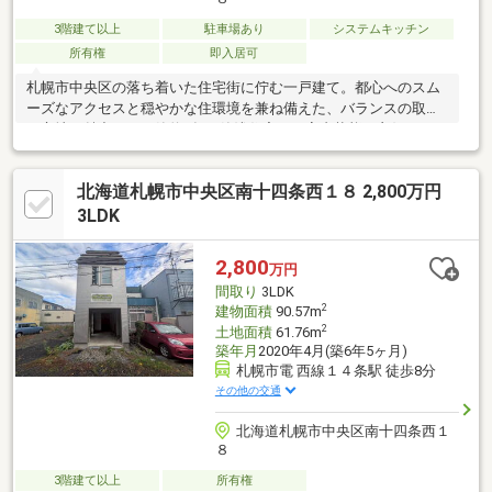
3階建て以上
駐車場あり
システムキッチン
所有権
即入居可
札幌市中央区の落ち着いた住宅街に佇む一戸建て。都心へのスム
ーズなアクセスと穏やかな住環境を兼ね備えた、バランスの取れ
た立地が魅力です。築約6年の築浅住宅で、室内状態も良好です。
そのままご入居いただくのはもちろん、ライフスタイルに合わせ
たアレンジもご検討いただけます。各居室に収納を備えた使い勝
北海道札幌市中央区南十四条西１８ 2,800万円
手の良い間取りで、ファミリー世帯にもおすすめです。周辺には
生活利便施設も整い、日々の暮らしを快適にサポート。内覧のご
3LDK
相談も柔軟に承っておりますので、ぜひお気軽にお問い合わせく
ださい。
2,800
万円
間取り
3LDK
2
建物面積
90.57m
2
土地面積
61.76m
築年月
2020年4月(築6年5ヶ月)
札幌市電 西線１４条駅 徒歩8分
その他の交通
北海道札幌市中央区南十四条西１
８
3階建て以上
所有権