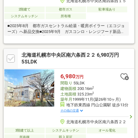
北海道札幌市中央区南四条西１５
2階建て
都市ガス
駐車場あり
システムキッチン
所有権
■2025年8月 都市ガスセントラル給湯・暖房ボイラー（エコジョ
ーズ）へ新品交換■2025年9月 ガスコンロ・レンジフード新品交
換2005年3月築、三井ホーム施工のツーバイフォー注文住宅のご
紹介です。地下鉄・市電・バスのトリプルアクセスで、どこへ行
くにも便利な立地。室内は2階天井高約3m、3面に窓を配した明る
北海道札幌市中央区南六条西２２ 6,980万円
いリビングダイニングが魅力。南側には約12.4㎡（約7.5畳相当）
のタイルテラス付きの庭があり、ご家族やご友人と豊かな時間を
5SLDK
過ごせます。ビルトインガレージ（幅2730mm×奥行5460mm）は
愛車を守るだけでなく、多様な使い方が可能。
6,980
万円
間取り
5SLDK
2
建物面積
200.16m
2
土地面積
325.23m
築年月
1999年11月(築26年10ヶ月)
地下鉄東西線 円山公園駅 徒歩13分
その他の交通
北海道札幌市中央区南六条西２２
3階建て以上
システムキッチン
オール電化
所有権
即入居可