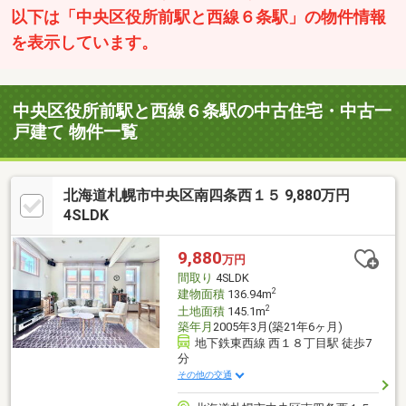
以下は「中央区役所前駅と西線６条駅」の物件情報
を表示しています。
中央区役所前駅と西線６条駅の中古住宅・中古一
戸建て 物件一覧
北海道札幌市中央区南四条西１５ 9,880万円
4SLDK
9,880
万円
間取り
4SLDK
2
建物面積
136.94m
2
土地面積
145.1m
築年月
2005年3月(築21年6ヶ月)
地下鉄東西線 西１８丁目駅 徒歩7
分
その他の交通