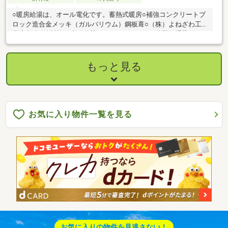
○暖房給湯は、オール電化です。蓄熱式暖房○補強コンクリートブ
ロック造合金メッキ（ガルバリウム）鋼板葺○（株）よねざわ工
業注文造○外断熱工法（硬質ウレタン１００）、外壁二重壁○１
階 主寝室、ウォークインクローゼット、洋室、トイレ、浴室
（１５１６サイズ）、ユーティリティー、食品庫○２階 居間、
食堂、台所、トイレ、ユーティリティー、物入○３階 洋室、和
もっと見る
室（仏間・押入）、和室（床の間・吊押入・水屋）、納戸、トイ
レ、洗面○１階ウッドデッキあり、２階・３階バルコニーあり○天
井壁一部シナベニヤ仕様○豊富な収納量
お気に入り物件一覧を見る
お気に入りの物件を見逃さない！