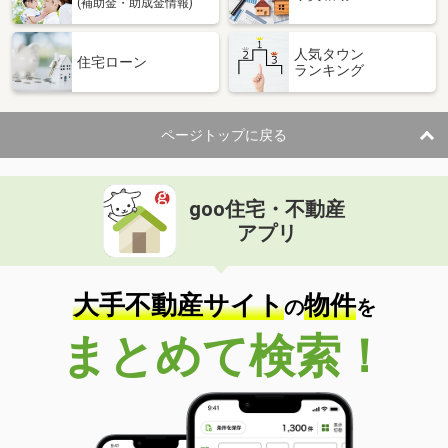
(補助金・助成金情報)
人気タウン
住宅ローン
ランキング
ページトップに戻る
goo住宅・不動産
アプリ
大手不動産サイト
物件
の
を
まとめて検索！