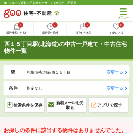
NTTグループ運営の不動産総合サイト goo住宅・不動産
1
0
0
0
最近検索した条件
最近見た物件
保存した条件
お気に入り
西１５丁目駅(北海道)の中古一戸建て・中古住宅
物件一覧
駅
変更する
札幌市軌道線/西１５丁目
条件
変更する
指定なし
新着メールを受
検索条件を保存
アプリで探す
取る
お探しの条件に該当する物件はありませんでした。