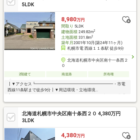
す。近隣に公園もありのびのびと遊ぶことができる環境が整って
5LDK
います。◇２階リビングで日当たり良好♪人目を気にせずにおく
つろぎいただけます。◇トイレを３カ所、洗面台を２カ所設置！
8,980
万円
◇ビルドインガレージで大切なお車を雨や雪から守ります！
間取り
5LDK
2
建物面積
249.82m
2
土地面積
331.8m
築年月
2001年10月(築24年11ヶ月)
札幌市電 西線１１条駅 徒歩9分
北海道札幌市中央区南十一条西２
０
2階建て
南道路
所有権
┃▼アクセス┗━━━━━━━━━━━━━━━━━━━・市電
西線11条駅まで徒歩9分┃▼周辺環境・立地環境
┗━━━━━━━━━━━━━━━━━━━・ラルズマート啓明
店・・・約200m・セイコーマート伏見店・・・約300m・札幌南
九条郵便局・・・約660m・今井内科小児科医院・・・約190m・
北海道札幌市中央区南十条西２０ 4,380万円
幌西小学校・・・約400m・啓明中学校・・・約550m・つぼみ幼
稚園・・・約890m・明星公園・・・約180m
3LDK
4,380
万円