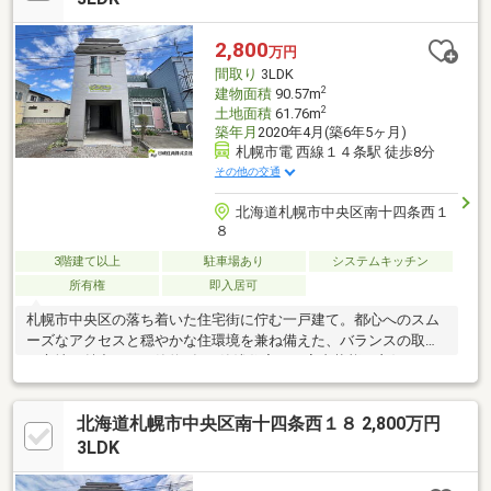
2,800
万円
間取り
3LDK
2
建物面積
90.57m
2
土地面積
61.76m
築年月
2020年4月(築6年5ヶ月)
札幌市電 西線１４条駅 徒歩8分
その他の交通
北海道札幌市中央区南十四条西１
８
3階建て以上
駐車場あり
システムキッチン
所有権
即入居可
札幌市中央区の落ち着いた住宅街に佇む一戸建て。都心へのスム
ーズなアクセスと穏やかな住環境を兼ね備えた、バランスの取れ
た立地が魅力です。築約6年の築浅住宅で、室内状態も良好です。
そのままご入居いただくのはもちろん、ライフスタイルに合わせ
たアレンジもご検討いただけます。各居室に収納を備えた使い勝
北海道札幌市中央区南十四条西１８ 2,800万円
手の良い間取りで、ファミリー世帯にもおすすめです。周辺には
生活利便施設も整い、日々の暮らしを快適にサポート。内覧のご
3LDK
相談も柔軟に承っておりますので、ぜひお気軽にお問い合わせく
ださい。