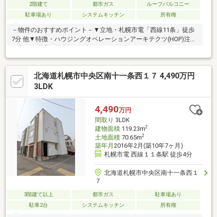
2階建て
都市ガス
ルーフバルコニー
駐車場あり
システムキッチン
所有権
－物件のおすすめポイント－▼立地・札幌市電「西線11条」徒歩
7分 他▼特徴・ハウジングオペレーションアーキテクツ(HOP)注文
住宅・全居室2面以上の採光あり・回遊性のあるアイランドキッチ
ン、食洗機付・顔を合わせやすいリビングスルー設計・WIC等の
収納を設置・南側にお庭・テラス・サンルーム設置、陽当り良
北海道札幌市中央区南十一条西１７ 4,490万円
好・ガレージ1台・屋根付駐車場1台・前面に1台の計3台駐車可(車
種による)・即引渡し可(残金精算後)▼周辺環境・札幌市立幌西小
3LDK
学校 徒歩3分(約180m)■ ご希望の住まい探しをお手伝いします
━━━━━・・・物件の詳細・ご相談はお気軽にお問い合わせく
4,490
万円
ださい。
間取り
3LDK
2
建物面積
119.23m
2
土地面積
70.65m
築年月
2016年2月(築10年7ヶ月)
札幌市電 西線１１条駅 徒歩4分
北海道札幌市中央区南十一条西１
７
3階建て以上
都市ガス
駐車場あり
駐車2台
システムキッチン
所有権