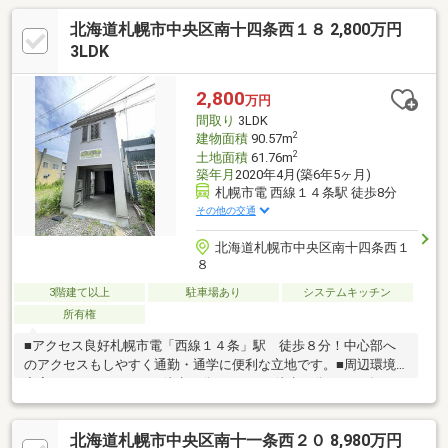
北海道札幌市中央区南十四条西１８ 2,800万円
3LDK
2,800
万円
間取り
3LDK
2
建物面積
90.57m
2
土地面積
61.76m
築年月
2020年4月(築6年5ヶ月)
札幌市電 西線１４条駅 徒歩8分
その他の交通
北海道札幌市中央区南十四条西１
８
3階建て以上
駐車場あり
システムキッチン
所有権
■アクセス良好札幌市電「西線１４条」駅 徒歩８分！中心部へ
のアクセスもしやすく通勤・通学に便利な立地です。■周辺環境
充実○ファミリーマート徒歩４分○サツドラ徒歩８分○ラルズマー
ト・マックスバリュ徒歩１０分徒歩圏内でお買物が完結！毎日の
暮らしに便利な立地です。■子育て環境充実小学校まで徒歩８
北海道札幌市中央区南十一条西２０ 8,980万円
分、中学校まで徒歩６分と無理なく安心して通うことができま