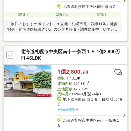
北海道札幌市中央区南十条西２１
2階建て
都市ガス
所有権
－物件のおすすめポイント－▼立地・札幌市電「西線11条」徒歩
14分・前面道路幅員約6.0mの公道▼特徴・調理に集中しやすい壁
付キッチン・DK横には南東向きのサンルーム付・和室には仏間と
床の間有・各階にトイレを設置、来客時も気兼ねなく使用可能・
カーポート有(車種による)▼設備・床下収納・CATV▼周辺環境・
北海道札幌市中央区南十一条西１８ 1億2,800万
札幌市立緑丘小学校 徒歩4分(約320m)・ラルズマート啓明店 徒歩
3分(約210m)・ツルハドラッグ旭ヶ丘8条店 徒歩4分(約250m)■ ご
円 4SLDK
希望の住まい探しをお手伝いします ━━━━━・・・物件の詳
細・ご相談はお気軽にお問い合わせください。
1億2,800
万円
間取り
4SLDK
2
建物面積
221.38m
2
土地面積
425.05m
築年月
2002年9月(築24年)
地下鉄東西線 西１８丁目駅 徒歩18
分
その他の交通
北海道札幌市中央区南十一条西１
８