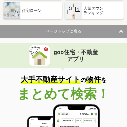
人気タウン
住宅ローン
ランキング
ページトップに戻る
goo住宅・不動産
アプリ
大手不動産サイト
物件
の
を
まとめて検索！