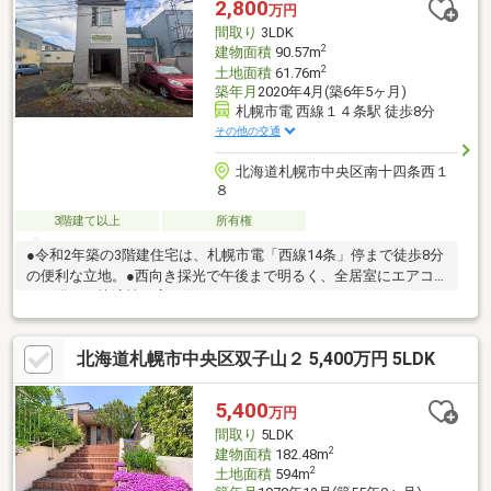
2,800
万円
間取り
3LDK
2
建物面積
90.57m
2
土地面積
61.76m
築年月
2020年4月(築6年5ヶ月)
札幌市電 西線１４条駅 徒歩8分
その他の交通
北海道札幌市中央区南十四条西１
８
3階建て以上
所有権
●令和2年築の3階建住宅は、札幌市電「西線14条」停まで徒歩8分
の便利な立地。●西向き採光で午後まで明るく、全居室にエアコ
ンを備えた快適性の高い住まいです。●LDKにはIHクッキングヒー
ターを採用し、追焚機能、温水洗浄便座、シャワールームなど設
備も充実。●モニター付インターホンやディンプルキーにより、
北海道札幌市中央区双子山２ 5,400万円 5LDK
防犯性にも配慮されています。●洋室は4.9帖、5.6帖、6.8帖と使い
勝手の良い間取りで、3300万円で新しい暮らしをすぐに始められ
る空家物件です。
5,400
万円
間取り
5LDK
2
建物面積
182.48m
2
土地面積
594m