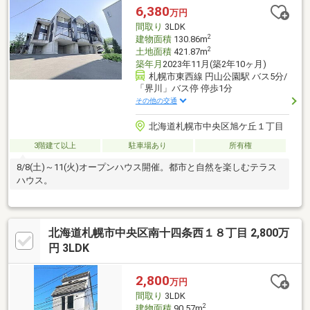
6,380
万円
間取り
3LDK
2
建物面積
130.86m
2
土地面積
421.87m
築年月
2023年11月(築2年10ヶ月)
札幌市東西線 円山公園駅 バス5分/
「界川」バス停 停歩1分
その他の交通
北海道札幌市中央区旭ケ丘１丁目
3階建て以上
駐車場あり
所有権
8/8(土)～11(火)オープンハウス開催。都市と自然を楽しむテラス
ハウス。
北海道札幌市中央区南十四条西１８丁目 2,800万
円 3LDK
2,800
万円
間取り
3LDK
2
建物面積
90.57m