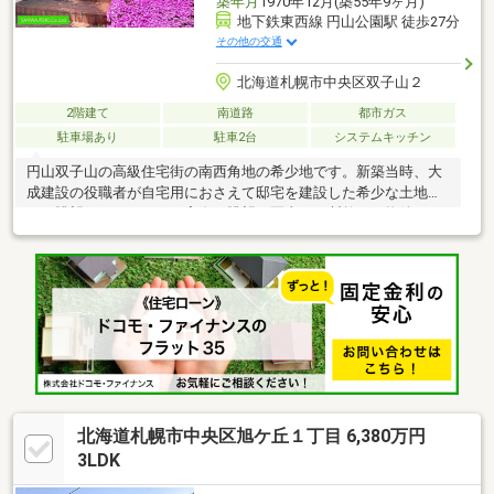
築年月
1970年12月(築55年9ヶ月)
地下鉄東西線 円山公園駅 徒歩27分
その他の交通
北海道札幌市中央区双子山２
2階建て
南道路
都市ガス
駐車場あり
駐車2台
システムキッチン
円山双子山の高級住宅街の南西角地の希少地です。新築当時、大
成建設の役職者が自宅用におさえて邸宅を建設した希少な土地で
す。眺望はすばらしく、実際の眺望が写真より断然よい物件です
ので、実際に現地で見て頂くことを強くおススメ致します。（し
かも敷地の外からではなく、敷地内からが最高の眺めになるよう
になっているので、内覧で実際に見ないと伝わらないかと思いま
す。）古屋がございます。解体してこの希少地に新たな邸宅を建
ててもよし。古屋を生かしてリノベするもよし。（解体費は500
万円以上かかるかと思います。）眺望は昼も夜も素晴らしいで
す。
北海道札幌市中央区旭ケ丘１丁目 6,380万円
3LDK