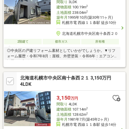
間取り
3LDK
2
建物面積
100.19m
2
土地面積
238.04m
築年月
1995年10月(築30年11ヶ月)
札幌市電 西線１１条駅 徒歩10分
北海道札幌市中央区南十条西２０
2階建て
都市ガス
所有権
◎中央区の戸建リフォーム素材としていかがでしょうか。▼リフ
ォーム履歴・令和7年8月：屋根、外壁塗装・令和6年：エアコン
設置・令和3年：キッチンガスコンロ、レンジフード交換▼物件の
ポイント・周辺買い物環境、教育環境充実・駐車スペース、庭有
り。※前面道路：私道負担有り（約31.9m2）▼ライフインフォメ
北海道札幌市中央区南十条西２１ 3,150万円
ーション・ラルズマート啓明店/約260m（徒歩4分）・まいばすけ
っと南９条西１７丁目店/約550m（徒歩7分）・今井内科小児科医
4LDK
院/約220m（徒歩3分）・幌西小学校/約290m（徒歩4分）・啓明
中学校/約500m（徒歩7分）
3,150
万円
間取り
4LDK
2
建物面積
107.14m
2
土地面積
128.62m
築年月
1981年7月(築45年2ヶ月)
札幌市電 西線１１条駅 徒歩14分