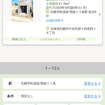
2
土地面積
61.76m
築年月
2020年4月(築6年5ヶ月)
札幌市軌道線 西線１４条駅 徒歩8
分
その他の交通
北海道札幌市中央区南十四条西１
８丁目
3階建て以上
システムキッチン
所有権
1～12
件
駅
変更する
札幌市軌道線/西線１１条
条件
変更する
指定なし