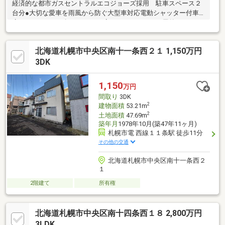
経済的な都市ガスセントラルエコジョーズ採用 駐車スペース２
台分●大切な愛車を雨風から防ぐ大型車対応電動シャッター付車
庫は、シャッター幅２．４ｍ、高さ２．４ｍです。屋外カースペ
ースは最大幅２．３ｍ、長さ４．９ｍです。●２階と３階にエア
コン付き。●家事の負担が減り、天候・時間を気にせずにお洗濯
北海道札幌市中央区南十一条西２１ 1,150万円
ができる乾燥機幹太くん採用。●全居室にクローゼットがあり、
収納豊富です。●周辺には、スーパー、ドラッグストアなどがあ
3DK
りお買物が便利です。●小学校は約２１８ｍ。お子さまの通学に
も安心です。
1,150
万円
間取り
3DK
2
建物面積
53.21m
2
土地面積
47.69m
築年月
1978年10月(築47年11ヶ月)
札幌市電 西線１１条駅 徒歩11分
その他の交通
北海道札幌市中央区南十一条西２
１
2階建て
所有権
北海道札幌市中央区南十四条西１８ 2,800万円
3LDK