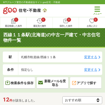
NTTグループ運営の不動産総合サイト goo住宅・不動産
1
0
0
0
最近検索した条件
最近見た物件
保存した条件
お気に入り
西線１１条駅(北海道)の中古一戸建て・中古住宅
物件一覧
駅
変更する
札幌市軌道線/西線１１条
条件
変更する
指定なし
新着メールを受
検索条件を保存
アプリで探す
取る
12
件
が該当しました。