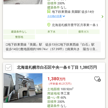
容積率
200%
建築条件
なし
地下鉄東豊線 美園駅 徒歩14分
その他の交通
北海道札幌市豊平区月寒東一条１
建築条件なし
本下水
都市ガス
整形地
□地下鉄東豊線『美園』駅 徒歩13分□地下鉄東西線『白石』駅
徒歩14分□敷地面積約189.74㎡（57.39坪）□南東向き 陽当り良
好□建築条件なし□間口10.0ｍ□前面道路幅員 公道約4.0ｍ□解体
更地渡し
北海道札幌市白石区中央一条６丁目 1,380万円
1,380
万円
（坪単価:45.21万円）
2
土地面積
100.92m
用途地域
準工業
建ぺい率
60%
容積率
200%
建築条件
なし