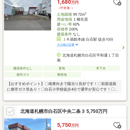
1,680
万円
（坪単価:-）
2
土地面積
99.72m
用途地域
１種住居
建ぺい率
60%
容積率
200%
建築条件
なし
ＪＲ函館本線 白石駅 徒歩10分
その他の交通
北海道札幌市白石区平和通１丁目
南
建築条件なし
更地
本下水
都市ガス
整形地
【おすすめポイント】〇南東向きで陽当り良好です！〇前面道路
に都市ガス管あり！〇白石小学校徒歩4分で通学が安心です！〇周
辺商業施設充実エリア！〇お好きなハウスメーカーで建築可能で
す！弊社でも建築可能で参考プランあります！お気軽にお問合せ
ください。未公開情報を含め、仲介業務を中心に暮らしをトータ
北海道札幌市白石区中央二条３ 5,750万円
ルサポート！建築～コンサルティング～ローンサポートまで、不
動産のことなら何でも信託ホームへ♪
5,750
万円