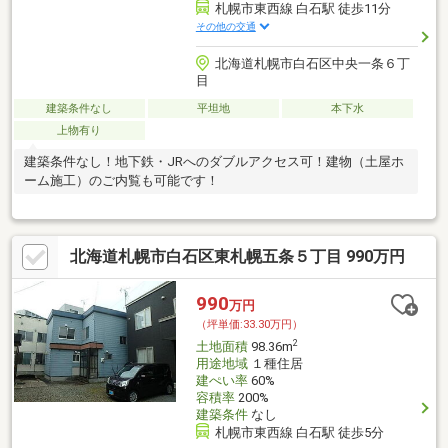
札幌市東西線 白石駅 徒歩11分
その他の交通
北海道札幌市白石区中央一条６丁
目
建築条件なし
平坦地
本下水
上物有り
建築条件なし！地下鉄・JRへのダブルアクセス可！建物（土屋ホ
ーム施工）のご内覧も可能です！
北海道札幌市白石区東札幌五条５丁目 990万円
990
万円
（坪単価:33.30万円）
2
土地面積
98.36m
用途地域
１種住居
建ぺい率
60%
容積率
200%
建築条件
なし
札幌市東西線 白石駅 徒歩5分