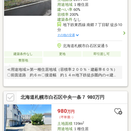
用途地域
１種住居
建ぺい率
60%
容積率
200%
建築条件
なし
地下鉄東西線 南郷７丁目駅 徒歩10
分
その他の交通
北海道札幌市白石区栄通５
建築条件なし
更地
即引渡し可
整形地
≪用途地域≫第一種住居地域（容積率２００％・建蔽率６０％）
〇前面道路 約６ｍ〇接道幅 約１４ｍ地下鉄徒歩圏内の≪建築
条件無しの土地≫！！
北海道札幌市白石区中央一条７ 980万円
980
万円
（坪単価:-）
2
土地面積
139m
用途地域
１種住居