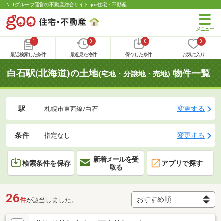
NTTグループ運営の不動産総合サイト goo住宅・不動産
1
0
0
0
最近検索した条件
最近見た物件
保存した条件
お気に入り
白石駅(北海道)の土地
物件一覧
(宅地・分譲地・売地)
駅
変更する
札幌市東西線/白石
条件
変更する
指定なし
新着メールを受
検索条件を保存
アプリで探す
取る
26
件
が該当しました。