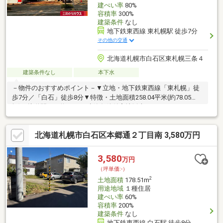
建ぺい率
80%
容積率
300%
建築条件
なし
地下鉄東西線 東札幌駅 徒歩7分
その他の交通
北海道札幌市白石区東札幌三条４
建築条件なし
本下水
－物件のおすすめポイント－▼立地・地下鉄東西線「東札幌」徒
歩7分／「白石」徒歩8分▼特徴・土地面積258.04平米(約78.05
坪)・接道間口は約8.2m・建築条件付宅地販売ではありません・お
好きな工務店で建築可能・周辺は既に建物等があり、近隣状況を
考慮した設計プランを検討可能・建ぺい率80％・容積率300％▼
北海道札幌市白石区本郷通２丁目南 3,580万円
周辺環境・セイコーマート丸昌店 徒歩3分(約210m)・ラソラ札幌
徒歩12分(約960m)※前面道路に都市ガス配管有(別途引込費用要)■
ご希望の住まい探しをお手伝いします ━━━━━・・・物件の詳
3,580
万円
細・ご相談はお気軽にお問い合わせください。
（坪単価:-）
2
土地面積
178.51m
用途地域
１種住居
建ぺい率
60%
容積率
200%
建築条件
なし
地下鉄東西線 白石駅 徒歩8分