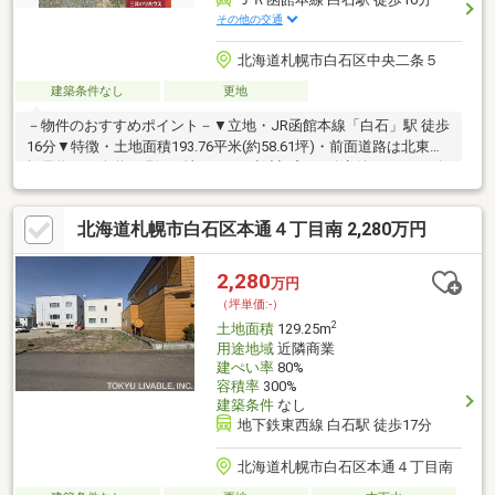
その他の交通
北海道札幌市白石区中央二条５
建築条件なし
更地
－物件のおすすめポイント－▼立地・JR函館本線「白石」駅 徒歩
16分▼特徴・土地面積193.76平米(約58.61坪)・前面道路は北東側
幅員約20m公道・現況更地につき、設計プラン確定後はスムーズ
に建築へ移行可能・お好みのハウスメーカー・工務店等で建築が
可能▼周辺環境・西白石小学校 徒歩4分(約270m)・白石つつじ公
北海道札幌市白石区本通４丁目南 2,280万円
園 徒歩2分(約110m)・コープさっぽろしろいし中央店 徒歩6分(約
410m)・セイコーマート白石中央店 徒歩3分(約240m)■ ご希望の
住まい探しをお手伝いします ━━━━━・・・物件の詳細・ご相
2,280
万円
談はお気軽にお問い合わせください。
（坪単価:-）
2
土地面積
129.25m
用途地域
近隣商業
建ぺい率
80%
容積率
300%
建築条件
なし
地下鉄東西線 白石駅 徒歩17分
北海道札幌市白石区本通４丁目南