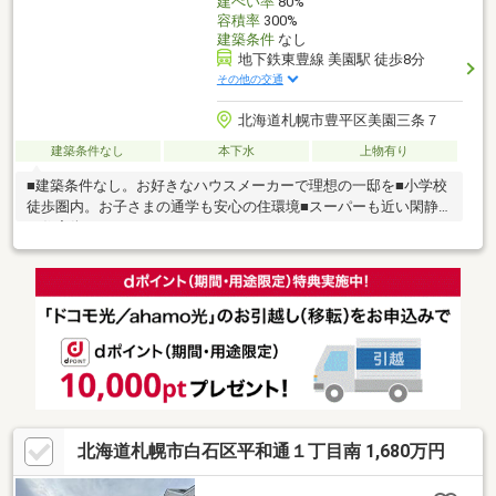
建ぺい率
80%
容積率
300%
建築条件
なし
地下鉄東豊線 美園駅 徒歩8分
その他の交通
北海道札幌市豊平区美園三条７
建築条件なし
本下水
上物有り
■建築条件なし。お好きなハウスメーカーで理想の一邸を■小学校
徒歩圏内。お子さまの通学も安心の住環境■スーパーも近い閑静
な住宅街
北海道札幌市白石区平和通１丁目南 1,680万円