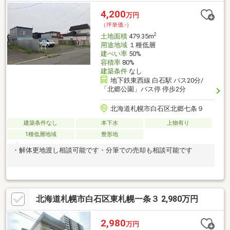
少ない希少な立地。●この機会をぜひお見逃しなくご検討くださ
4,200
万円
い。●告知あり
（坪単価:-）
2
土地面積
479.35m
用途地域
１種低層
建ぺい率
50%
容積率
80%
建築条件
なし
地下鉄東西線 白石駅 バス20分/
「北郷公園」バス停 停歩2分
北海道札幌市白石区北郷七条９
建築条件なし
本下水
上物有り
1種低層地域
整形地
・解体更地渡し相談可能です・分筆での売却も相談可能です
北海道札幌市白石区東札幌一条３ 2,980万円
2,980
万円