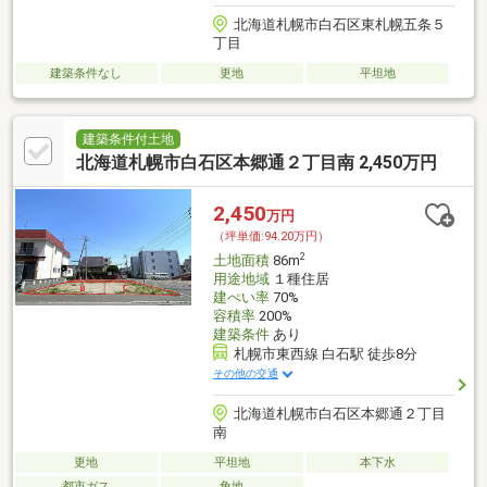
北海道札幌市白石区東札幌五条５
丁目
建築条件なし
更地
平坦地
建築条件付土地
北海道札幌市白石区本郷通２丁目南 2,450万円
2,450
万円
（坪単価:94.20万円）
2
土地面積
86m
用途地域
１種住居
建ぺい率
70%
容積率
200%
建築条件
あり
札幌市東西線 白石駅 徒歩8分
その他の交通
北海道札幌市白石区本郷通２丁目
南
更地
平坦地
本下水
都市ガス
角地