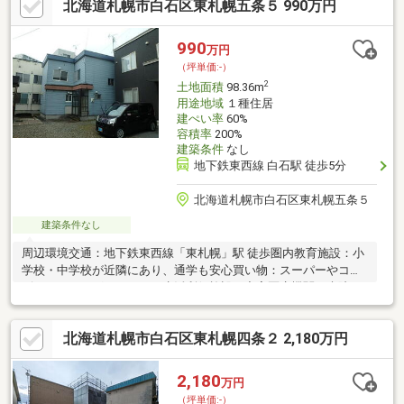
北海道札幌市白石区東札幌五条５ 990万円
990
万円
（坪単価:-）
2
土地面積
98.36m
用途地域
１種住居
建ぺい率
60%
容積率
200%
建築条件
なし
地下鉄東西線 白石駅 徒歩5分
北海道札幌市白石区東札幌五条５
建築条件なし
周辺環境交通：地下鉄東西線「東札幌」駅 徒歩圏内教育施設：小
学校・中学校が近隣にあり、通学も安心買い物：スーパーやコン
ビニ、ドラッグストアなど生活利便施設が充実医療機関：病院や
クリニックも徒歩圏内公園：近くに公園があり、子育て世帯にも
適しています旗竿地のメリット道路から奥まった場所なので車の
北海道札幌市白石区東札幌四条２ 2,180万円
通行音や人通りが少なく、静かな住環境を実現敷地内のプライバ
シーが確保しやすい比較的手頃な価格設定が多い
2,180
万円
（坪単価:-）