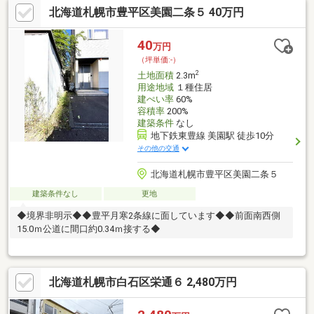
北海道札幌市豊平区美園二条５ 40万円
（売主様がそれぞれ違う為、売買金額から按分してそれぞれ契約
となります。）敷地内（端側寄り）に、第三者利用の給水管が埋
設されています。周辺環境・豊園小学校…徒歩10分・月寒中学校…
40
万円
徒歩12分・コープさっぽろ美園店…徒歩８分・マックスバリュ月
（坪単価:-）
寒西店…徒歩８分・セイコーマート月寒…徒歩４分
2
土地面積
2.3m
用途地域
１種住居
建ぺい率
60%
容積率
200%
建築条件
なし
地下鉄東豊線 美園駅 徒歩10分
その他の交通
北海道札幌市豊平区美園二条５
建築条件なし
更地
◆境界非明示◆◆豊平月寒2条線に面しています◆◆前面南西側
15.0ｍ公道に間口約0.34ｍ接する◆
北海道札幌市白石区栄通６ 2,480万円