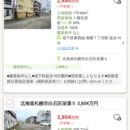
2,480
万円
（坪単価:-）
2
土地面積
179.66m
用途地域
１種住居
建ぺい率
60%
容積率
160%
建築条件
なし
地下鉄東西線 南郷７丁目駅 徒歩10
分
その他の交通
北海道札幌市白石区栄通６
建築条件なし
上物有り
■建築条件なし■地下鉄徒歩10分圏内■現状渡しとなります■前面道
路位置指定道路（掘削承諾有り）お気軽にお問い合わせください
ませ！！
北海道札幌市白石区栄通５ 3,804万円
3,804
万円
（坪単価:-）
2
土地面積
209.71m