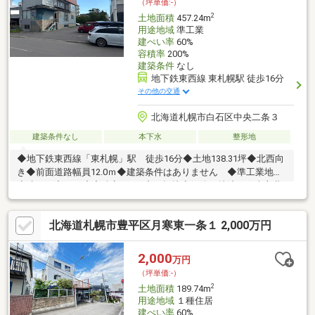
（坪単価:-）
2
土地面積
457.24m
用途地域
準工業
建ぺい率
60%
容積率
200%
建築条件
なし
地下鉄東西線 東札幌駅 徒歩16分
その他の交通
北海道札幌市白石区中央二条３
建築条件なし
本下水
整形地
◆地下鉄東西線「東札幌」駅 徒歩16分◆土地138.31坪◆北西向
き◆前面道路幅員12.0ｍ◆建築条件はありません ◆準工業地域
◆建ぺい率60％◆容積率200％◆平坦地◆解体更地渡し（売主費
用負担）
北海道札幌市豊平区月寒東一条１ 2,000万円
2,000
万円
（坪単価:-）
2
土地面積
189.74m
用途地域
１種住居
建ぺい率
60%