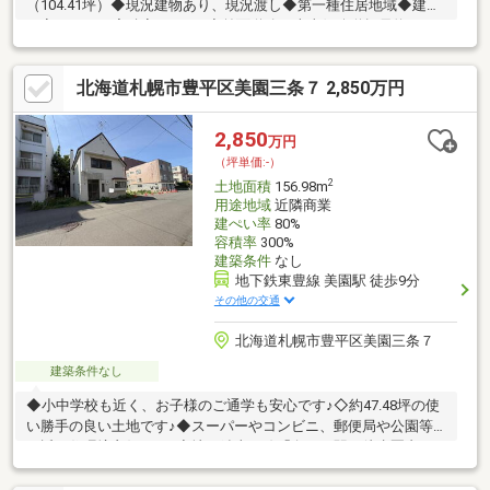
（104.41坪）◆現況建物あり、現況渡し◆第一種住居地域◆建ぺ
い率：60％ 容積率：200％◆前面道路 南東側公道幅員約8.0
ｍ ◆間口 約20.2ｍ ◆建築条件付土地ではありません◆生活
利便性良好
北海道札幌市豊平区美園三条７ 2,850万円
2,850
万円
（坪単価:-）
2
土地面積
156.98m
用途地域
近隣商業
建ぺい率
80%
容積率
300%
建築条件
なし
地下鉄東豊線 美園駅 徒歩9分
その他の交通
北海道札幌市豊平区美園三条７
建築条件なし
◆小中学校も近く、お子様のご通学も安心です♪◇約47.48坪の使
い勝手の良い土地です♪◆スーパーやコンビニ、郵便局や公園等
も近く住環境良好です♪◇地下鉄東西線「白石」駅も徒歩圏内で
すので２路線利用可能です♪◆建築条件無しなのでお好きなハウ
スメーカー・工務店で建築可能♪※２筆一括の売買が条件です。