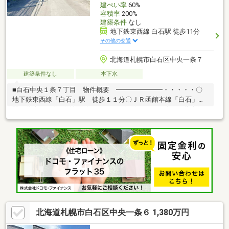
建ぺい率
60%
容積率
200%
建築条件
なし
地下鉄東西線 白石駅 徒歩11分
その他の交通
北海道札幌市白石区中央一条７
建築条件なし
本下水
■白石中央１条７丁目 物件概要 ━━━━━━━・・・・・〇
地下鉄東西線「白石」駅 徒歩１１分〇ＪＲ函館本線「白石」
駅 徒歩１９分○敷地面積 １３９平米(約４２.０４坪）○北東側
前面道路 幅員約８．０ｍ 、約２．７ｍ接道 ○第一種住居地域 ○
建ぺい率６０％、容積率２００％ ○建物解体後更地渡し○建築条件
付きの土地ではございません。 お好きなハウスメーカーにて建
築していただけます。
北海道札幌市白石区中央一条６ 1,380万円