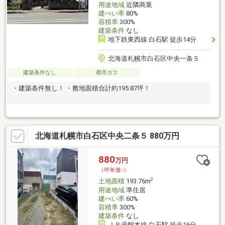
用途地域
近隣商業
建ぺい率
80%
容積率
300%
建築条件
なし
地下鉄東西線 白石駅 徒歩14分
北海道札幌市白石区中央一条５
建築条件なし
都市ガス
・建築条件無し！ ・敷地面積合計約195.87坪！
北海道札幌市白石区中央二条５ 880万円
880
万円
（坪単価:-）
2
土地面積
193.76m
用途地域
準住居
建ぺい率
60%
容積率
300%
建築条件
なし
ＪＲ函館本線 白石駅 徒歩16分