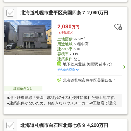
北海道札幌市豊平区美園四条７ 2,080万円
2,080
万円
（坪単価:-）
2
土地面積
97.9m
用途地域
２種中高
建ぺい率
60%
容積率
200%
建築条件
なし
地下鉄東豊線 美園駅 徒歩7分
その他の交通
北海道札幌市豊平区美園四条７
建築条件なし
●地下鉄東豊線「美園」駅徒歩7分の利便性に優れた売土地です。
●建築条件がないため、お好きなハウスメーカーや工務店で理想
の住まいを自由にプランニングできます。●南東向きで陽当たり
が良く、土地面積は約29.61坪。周辺にはスーパーやドラッグスト
ア、コンビニなど生活利便施設が充実しており、毎日の暮らしも
北海道札幌市白石区北郷七条９ 4,200万円
快適です●解体更地渡しのため、余計な解体費用を抑えてスムー
ズに建築をスタートできます。美園エリアでは売りに出る機会が