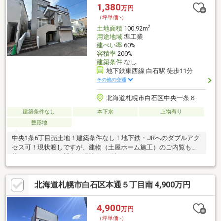
1,380
万円
（坪単価:-）
2
土地面積
100.92m
用途地域
準工業
建ぺい率
60%
容積率
200%
建築条件
なし
地下鉄東西線 白石駅 徒歩11分
その他の交通
北海道札幌市白石区中央一条６
建築条件なし
本下水
上物有り
整形地
中央1条6丁目売土地！建築条件なし！地下鉄・JRへのダブルアク
セス可！現状渡しですが、建物（土屋ホーム施工）のご内覧も可
能です！ぜひこの機会に現地をご確認ください！
北海道札幌市白石区本通５丁目南 4,900万円
4,900
万円
（坪単価:-）