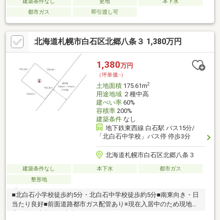
建築条件なし
更地
本下水
都市ガス
即引渡し可
北海道札幌市白石区北郷八条３ 1,380万円
1,380
万円
（坪単価:-）
2
土地面積
175.61m
用途地域
２種中高
建ぺい率
60%
容積率
200%
建築条件
なし
地下鉄東西線 白石駅 バス15分/
「北白石中学校」バス停 停歩3分
北海道札幌市白石区北郷八条３
建築条件なし
本下水
都市ガス
整形地
■北白石小学校徒歩約5分・北白石中学校徒歩約5分■南東向き・日
当たり良好■前面道路都市ガス配管あり※現在入居中のため現地視
察の際は事前にご連絡ください