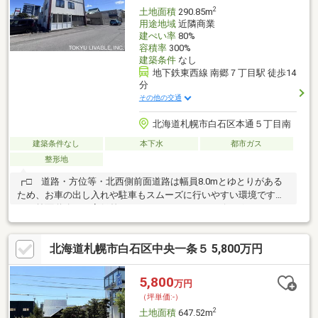
2
土地面積
290.85m
用途地域
近隣商業
建ぺい率
80%
容積率
300%
建築条件
なし
地下鉄東西線 南郷７丁目駅 徒歩14
分
その他の交通
北海道札幌市白石区本通５丁目南
建築条件なし
本下水
都市ガス
整形地
┏□ 道路・方位等・北西側前面道路は幅員8.0mとゆとりがある
ため、お車の出し入れや駐車もスムーズに行いやすい環境です
。・前面道路との高低差はありません。┏□ リビングメッセー
ジ・現地から570mの距離には、夜21時まで営業しているザ・ビッ
グ白石中央店がございます。食料品、日用品等を取り扱ってお
北海道札幌市白石区中央一条５ 5,800万円
り、日々のお買い物に便利な施設です。・ローソン札幌白石本通6
丁目店・・・約165ｍ 徒歩約3分・深澤青果本郷市場・・・約
370ｍ 徒歩約5分・コープさっぽろほんどおり店・・・約680
5,800
万円
ｍ 徒歩約9分・南郷小学校・・・約600ｍ 徒歩約8分・白石中
（坪単価:-）
学校・・・約700ｍ 徒歩約9分
2
土地面積
647.52m