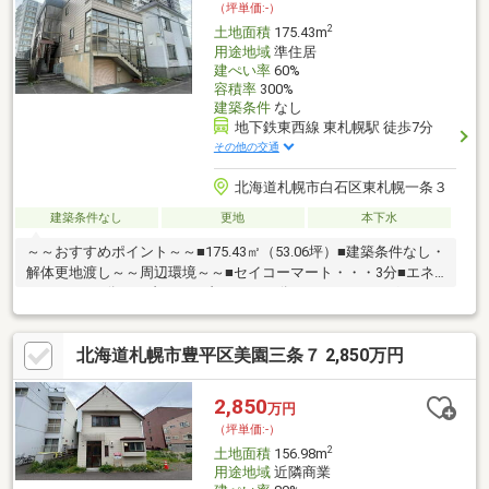
（坪単価:-）
2
土地面積
175.43m
用途地域
準住居
建ぺい率
60%
容積率
300%
建築条件
なし
地下鉄東西線 東札幌駅 徒歩7分
その他の交通
北海道札幌市白石区東札幌一条３
建築条件なし
更地
本下水
～～おすすめポイント～～■175.43㎡（53.06坪）■建築条件なし・
解体更地渡し～～周辺環境～～■セイコーマート・・・3分■エネ
オス・・・5分■セブンイレブン・・・6分■ツルハドラッグ・・・
7分■東園小学校7分■日章中学校12分お気軽にお問い合わせくださ
い。▼▼ 打ち合わせ・見学プランご用意しております▼▼
北海道札幌市豊平区美園三条７ 2,850万円
＜探し始めの方向け＞しっかりコース(1h~)/サクッとコース
(0.5h~) 詳しくは物件詳細下段の「イベント情報」をご覧くだ
さい。
2,850
万円
（坪単価:-）
2
土地面積
156.98m
用途地域
近隣商業