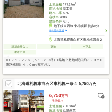
2
土地面積
171.27m
用途地域
準工業
建ぺい率
60%
容積率
200%
建築条件
なし
地下鉄東西線 東札幌駅 徒歩6分
その他の交通
北海道札幌市白石区東札幌四条２
建築条件なし
更地
本下水
都市ガス
○１７１．２７㎡（５１．８０坪）○路地上敷地○間口約３．９ｍ○
道路幅員約４．０ｍ○都市ガス
北海道札幌市白石区東札幌三条４ 6,750万円
6,750
万円
（坪単価:-）
2
土地面積
258.04m
用途地域
近隣商業