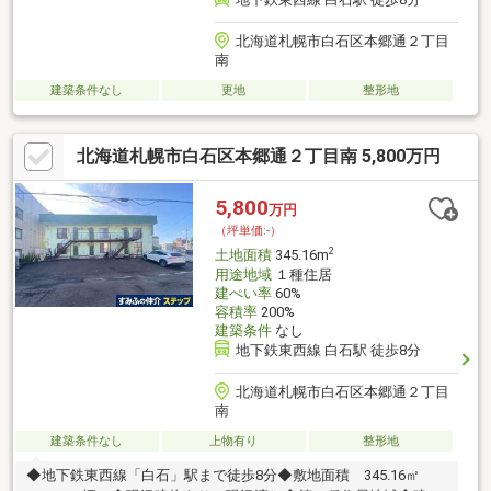
北海道札幌市白石区本郷通２丁目
南
建築条件なし
更地
整形地
北海道札幌市白石区本郷通２丁目南 5,800万円
5,800
万円
（坪単価:-）
2
土地面積
345.16m
用途地域
１種住居
建ぺい率
60%
容積率
200%
建築条件
なし
地下鉄東西線 白石駅 徒歩8分
北海道札幌市白石区本郷通２丁目
南
建築条件なし
上物有り
整形地
◆地下鉄東西線「白石」駅まで徒歩8分◆敷地面積 345.16㎡