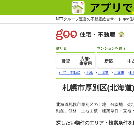
NTTグループ運営の不動産総合サイト goo
借りる
マンションを買う
店舗･
賃貸
新築
中
事業用
住宅・不動産
>
土地
>
北海道
>
北海道
>
札
札幌市厚別区(北海道
北海道札幌市厚別区の土地、分譲地、売
動産。価格・土地面積・建築条件・立地・
探したい物件のエリア・検索条件を