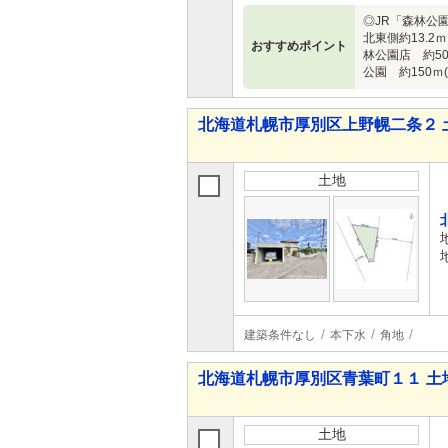
◎JR「森林公園
北東側約13.
おすすめポイント
林公園店 約5
公園 約150ｍ
北海道札幌市厚別区上野幌二条２ 
土地
建築条件なし
本下水
角地
北海道札幌市厚別区青葉町１１ 土
土地