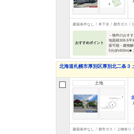
建築条件なし
本下水
都市ガス
－物件のおすす
地面積306.
おすすめポイント
築可能・建物解体
5分(約400
北海道札幌市厚別区厚別北二条３ 
土地
建築条件なし
都市ガス
上物有り