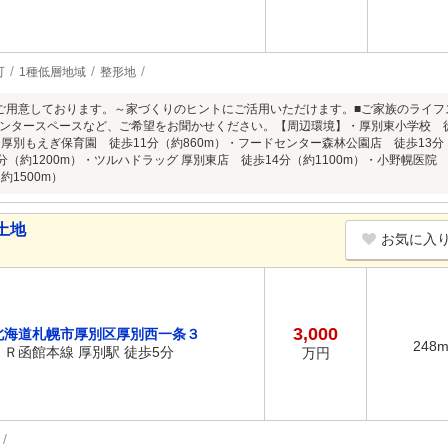
可
1種低層地域
整形地
ご用意しております。～家づくりのヒントにご活用いただけます。■ご家族のライ
ンタースペースなど、ご希望をお聞かせください。【周辺環境】・厚別東小学校 徒歩
）・厚別もえぎ保育園 徒歩11分（約860m）・フードセンター森林公園店 徒歩13分
分（約1200m）・ツルハドラッグ 厚別東店 徒歩14分（約1100m）・小野幌医院
約1500m）
土地
お気に入
3,000
北海道札幌市厚別区厚別西一条３
248
ＪＲ函館本線 厚別駅 徒歩5分
万円