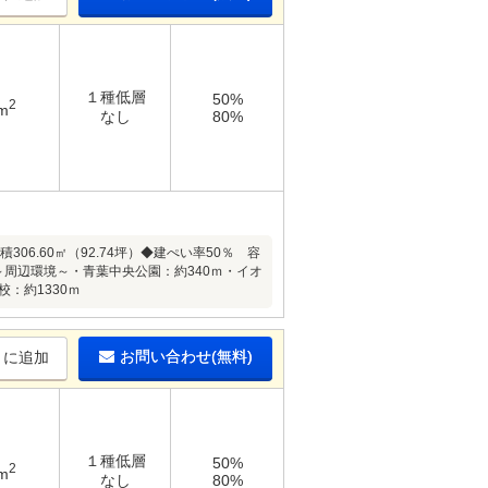
１種低層
50%
2
m
なし
80%
6.60㎡（92.74坪）◆建ぺい率50％ 容
～周辺環境～・青葉中央公園：約340ｍ・イオ
：約1330ｍ
お問い合わせ(無料)
りに追加
１種低層
50%
2
m
なし
80%