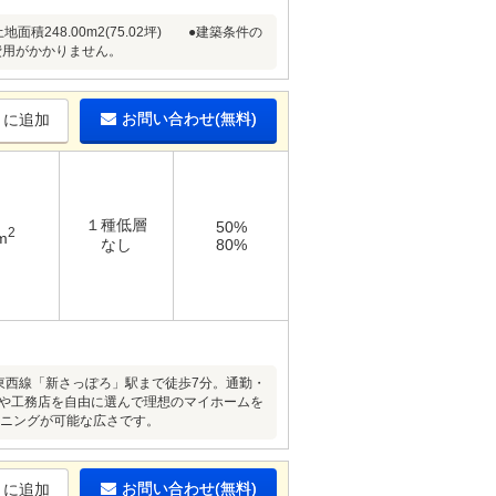
248.00m2(75.02坪) ●建築条件の
費用がかかりません。
お問い合わせ(無料)
りに追加
１種低層
50%
2
m
なし
80%
東西線「新さっぽろ」駅まで徒歩7分。通勤・
ーや工務店を自由に選んで理想のマイホームを
ランニングが可能な広さです。
お問い合わせ(無料)
りに追加