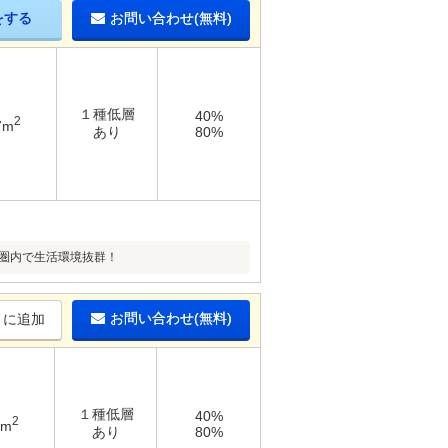
をする
お問い合わせ(無料)
１種低層
40%
2
7m
あり
80%
分圏内で生活環境抜群！
お問い合わせ(無料)
りに追加
１種低層
40%
2
9m
あり
80%