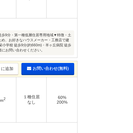
徒歩9分・第一種低層住居専用地域▼特徴・土
ないため、お好きなハウスメーカー・工務店で建
学校 徒歩9分(約660m)・羊ヶ丘病院 徒歩
気軽にお問い合わせください。
お問い合わせ(無料)
りに追加
１種住居
60%
2
6m
なし
200%