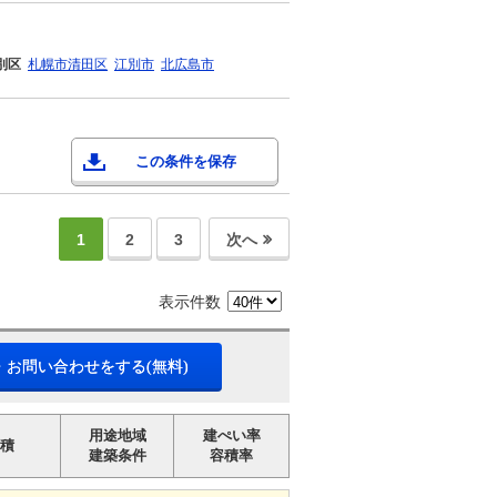
別区
札幌市清田区
江別市
北広島市
この条件を保存
1
2
3
次へ
表示件数
・お問い合わせをする(無料)
用途地域
建ぺい率
積
建築条件
容積率