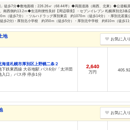
」徒歩7分◆敷地面積：226.26㎡（68.44坪）◆両面道路（南西、北東）◆公道幅員
2ｍ、南西側約13.2ｍ◆生活利便性良好【周辺環境】・セブンイレブン 札幌厚別北3条
00ｍ（徒歩7分）・ツルハドラッグ厚別東店 約1070ｍ（徒歩14分）・厚別北若葉
(徒歩2分)・厚別北小学校 約350ｍ（徒歩5分）・厚別北中学校 約810ｍ（徒歩1
土地
お気に入
北海道札幌市厚別区上野幌二条２
2,640
地下鉄東西線 大谷地駅 バス6分/「太洋団
405.9
万円
地入口」バス停 停歩1分
地
お気に入