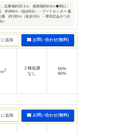
：北東側約30.1ｍ、南西側約8.0ｍ◆間口：
店 約480ｍ（徒歩6分）・フードセンター 森
公園 約190ｍ（徒歩3分）・厚別北あかつき
1分）
お問い合わせ(無料)
りに追加
２種低層
50%
2
2m
なし
80%
お問い合わせ(無料)
りに追加