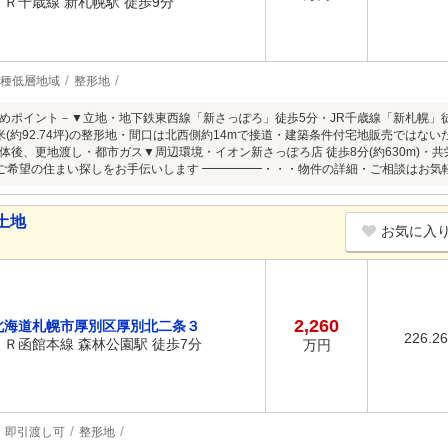
ＪＲ千歳線 新札幌駅 徒歩9分
1種低層地域
整形地
めポイント－▼立地・地下鉄東西線「新さっぽろ」徒歩5分・JR千歳線「新札幌」
6平米(約92.74坪)の整形地・間口は北西側約14mで接道・建築条件付宅地販売では
後、更地渡し・都市ガス▼周辺環境・イオン新さっぽろ店 徒歩8分(約630m)・共栄小
m)■ ご希望の住まい探しをお手伝いします ━━━━━・・・物件の詳細・ご相談はお
土地
お気に入
2,260
北海道札幌市厚別区厚別北二条３
226.2
ＪＲ函館本線 森林公園駅 徒歩7分
万円
即引渡し可
整形地