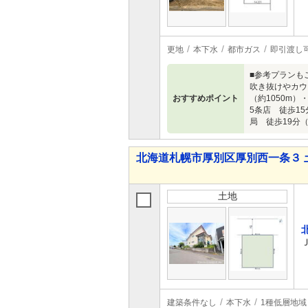
更地
本下水
都市ガス
即引渡し
■参考プランも
吹き抜けやカウ
おすすめポイント
（約1050m
5条店 徒歩15
局 徒歩19分（
北海道札幌市厚別区厚別西一条３ 
土地
建築条件なし
本下水
1種低層地域