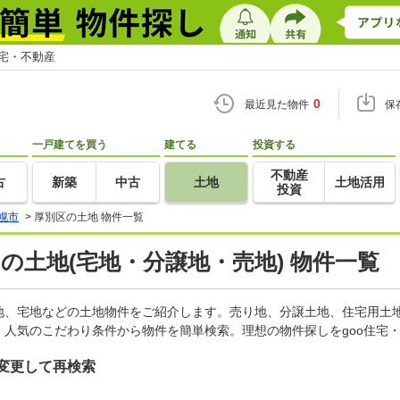
住宅・不動産
0
最近見た物件
保
一戸建てを買う
建てる
投資する
不動産
古
新築
中古
土地
土地活用
投資
幌市
>
厚別区の土地 物件一覧
)の土地(宅地・分譲地・売地) 物件一覧
地、宅地などの土地物件をご紹介します。売り地、分譲土地、住宅用土地
人気のこだわり条件から物件を簡単検索。理想の物件探しをgoo住宅
変更して再検索