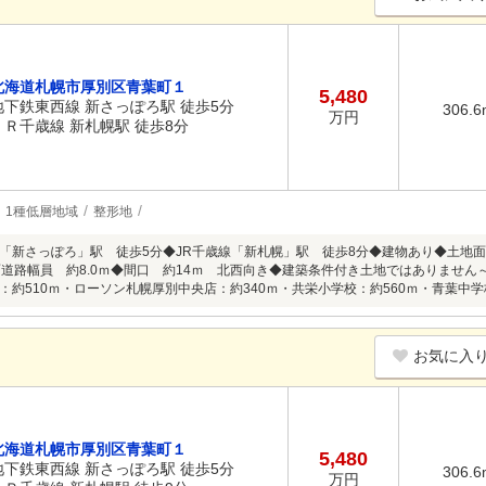
北海道札幌市厚別区青葉町１
5,480
地下鉄東西線 新さっぽろ駅 徒歩5分
306.6
万円
ＪＲ千歳線 新札幌駅 徒歩8分
1種低層地域
整形地
「新さっぽろ」駅 徒歩5分◆JR千歳線「新札幌」駅 徒歩8分◆建物あり◆土地面積30
面道路幅員 約8.0ｍ◆間口 約14ｍ 北西向き◆建築条件付き土地ではありません
：約510ｍ・ローソン札幌厚別中央店：約340ｍ・共栄小学校：約560ｍ・青葉中学校
お気に入
北海道札幌市厚別区青葉町１
5,480
地下鉄東西線 新さっぽろ駅 徒歩5分
306.6
万円