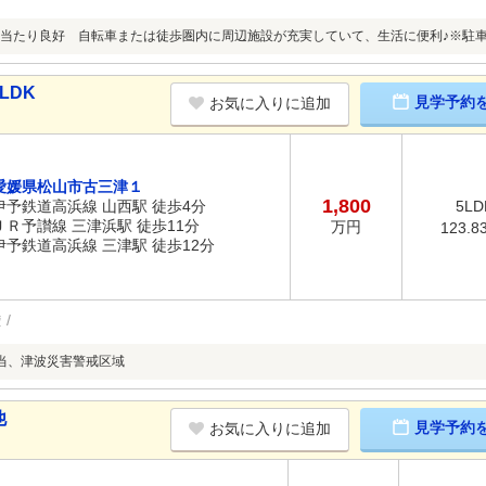
当たり良好 自転車または徒歩圏内に周辺施設が充実していて、生活に便利♪※駐
LDK
見学予約
お気に入りに追加
愛媛県松山市古三津１
1,800
伊予鉄道高浜線 山西駅 徒歩4分
5LD
ＪＲ予讃線 三津浜駅 徒歩11分
万円
123.8
伊予鉄道高浜線 三津駅 徒歩12分
権
当、津波災害警戒区域
他
見学予約
お気に入りに追加