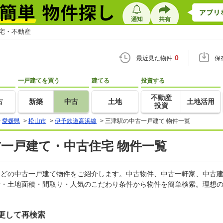
住宅・不動産
0
最近見た物件
保
一戸建てを買う
建てる
投資する
不動産
古
新築
中古
土地
土地活用
投資
>
愛媛県
>
松山市
>
伊予鉄道高浜線
>
三津駅の中古一戸建て 物件一覧
古一戸建て・中古住宅 物件一覧
家などの中古一戸建て物件をご紹介します。中古物件、中古一軒家、中古
積・土地面積・間取り・人気のこだわり条件から物件を簡単検索。理想の
更して再検索