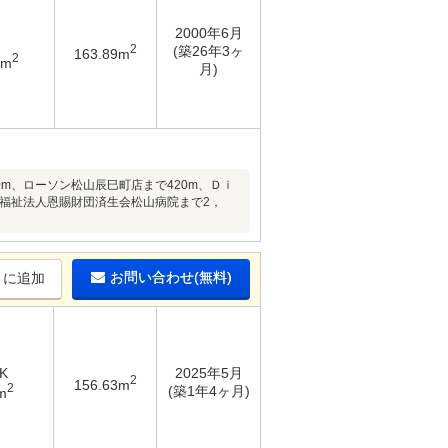
2000年6月
2
(築26年3ヶ
163.89m
2
7m
月)
0m、ローソン松山辰巳町店まで420m、Ｄｉ
会福祉法人恩賜財団済生会松山病院まで2，
お問い合わせ(無料)
りに追加
K
2025年5月
2
156.63m
2
(築1年4ヶ月)
m