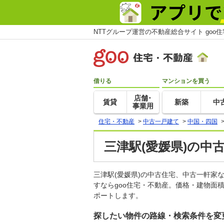
NTTグループ運営の不動産総合サイト goo
借りる
マンションを買う
店舗･
賃貸
新築
中
事業用
住宅・不動産
>
中古一戸建て
>
中国・四国
三津駅(愛媛県)の中
三津駅(愛媛県)の中古住宅、中古一軒
すならgoo住宅・不動産。価格・建物面
ポートします。
探したい物件の路線・検索条件を変