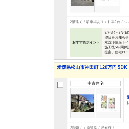
2階建て
駐車場あり
駐車2台
シ
8/7(金)～
望日をお知らせ
おすすめポイント
水洗浄便座トイ
施工後5年間保
提案。住宅ロー
愛媛県松山市神田町 120万円 5DK
中古住宅
2階建て
南道路
所有権