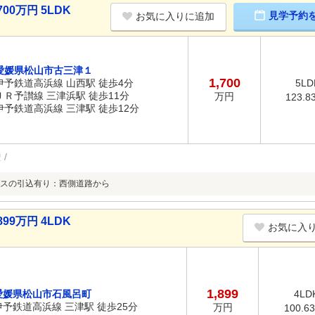
00万円 5LDK
見学予約
お気に入りに追加
愛媛県松山市古三津１
1,700
伊予鉄道高浜線 山西駅 徒歩4分
5LD
ＪＲ予讃線 三津浜駅 徒歩11分
万円
123.8
伊予鉄道高浜線 三津駅 徒歩12分
権
スの引込有り：西側道路から
99万円 4LDK
お気に入
1,899
愛媛県松山市石風呂町
4LD
伊予鉄道高浜線 三津駅 徒歩25分
万円
100.6