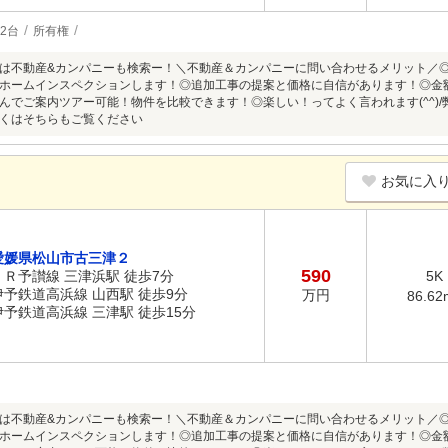
2台
所有権
は不動産&カンパニーも検索ー！＼不動産＆カンパニーに問い合わせるメリット／
ホームインスペクションします！◎追加工事の提案と価格に自信があります！◎金
んでご案内ツアー可能！物件を比較できます！◎楽しい！ってよく言われます(^^)
くはそちらもご覧ください
お気に入
愛媛県松山市古三津２
590
ＪＲ予讃線 三津浜駅 徒歩7分
5K
伊予鉄道高浜線 山西駅 徒歩9分
万円
86.62
伊予鉄道高浜線 三津駅 徒歩15分
は不動産&カンパニーも検索ー！＼不動産＆カンパニーに問い合わせるメリット／
ホームインスペクションします！◎追加工事の提案と価格に自信があります！◎金