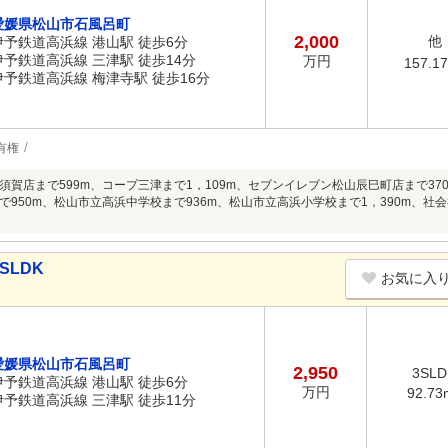
愛媛県松山市石風呂町
2,000
他
伊予鉄道高浜線 港山駅 徒歩6分
伊予鉄道高浜線 三津駅 徒歩14分
万円
157.1
伊予鉄道高浜線 梅津寺駅 徒歩16分
有権
須賀店まで599m、コープ三津まで1，109m、セブンイレブン松山辰巳町店まで37
で950m、松山市立高浜中学校まで936m、松山市立高浜小学校まで1，390m、社
SLDK
お気に入
愛媛県松山市石風呂町
2,950
3SLD
伊予鉄道高浜線 港山駅 徒歩6分
万円
92.73
伊予鉄道高浜線 三津駅 徒歩11分