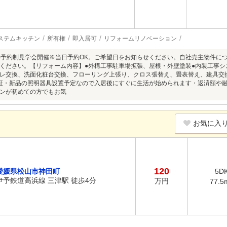
ステムキッチン
所有権
即入居可
リフォームリノベーション
8/9(日)予約制見学会開催※当日予約OK。ご希望日をお知らせください。自社売主物
ください。【リフォーム内容】●外構工事駐車場拡張、屋根・外壁塗装●内装工事
レ交換、洗面化粧台交換、フローリング上張り、クロス張替え、畳表替え、建具交
証・新品の照明器具設置予定なので入居後にすぐに生活が始められます・返済額や
ンが初めての方でもお気
お気に入
120
愛媛県松山市神田町
5D
伊予鉄道高浜線 三津駅 徒歩4分
万円
77.5