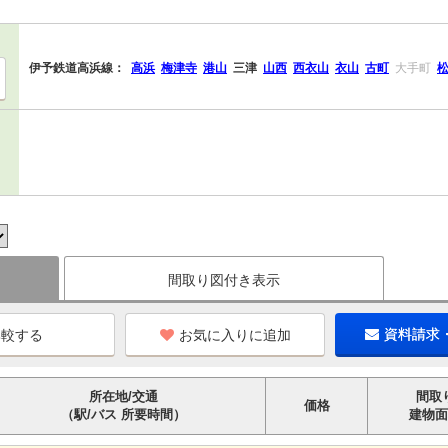
伊予鉄道高浜線：
高浜
梅津寺
港山
三津
山西
西衣山
衣山
古町
大手町
間取り図付き表示
お気に入りに追加
資料請求
所在地/交通
間取
価格
（駅/バス 所要時間）
建物面