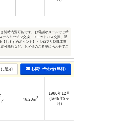
件につき随時内覧可能です。お電話かメールでご希
システムキッチン交換、ユニットバス交換、温
換【おすすめポイント】・シロアリ防除工事
融資可能額など、お客様のご希望にあわせてご
お問い合わせ(無料)
りに追加
1980年12月
K
2
(築45年9ヶ
46.28m
2
m
月)