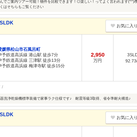
んでご案内ツアー可能！物件を比較できます！◎楽しい！ってよく言われます(^^)
くはそちらもご覧ください
SLDK
お気に入
愛媛県松山市石風呂町
2,950
伊予鉄道高浜線 港山駅 徒歩7分
3SL
伊予鉄道高浜線 三津駅 徒歩13分
万円
92.7
伊予鉄道高浜線 梅津寺駅 徒歩15分
可
器洗浄乾燥機標準装備で家事ラク仕様です♪ 耐震等級3取得、省令準耐火構造♪
SLDK
お気に入