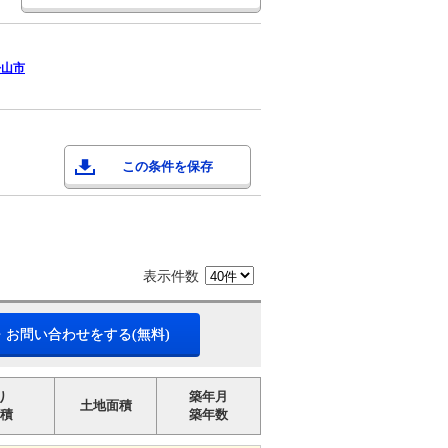
松山市
この条件を保存
表示件数
・お問い合わせをする(無料)
り
築年月
土地面積
積
築年数